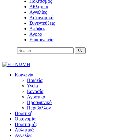
Πολιτισμός
Αθλητικά
Αγγελίες
Αστυνομικά
Συνεντεύξεις
Απόψεις
Αγορά
Επικοινωνία
Κοινωνία
Παιδεία
Υγεία
Εργασία
Αγροτικά
Προσφυγικό
Περιβάλλον
Πολιτική
Οικονομία
Πολιτισμός
Αθλητικά
Αγγελίες