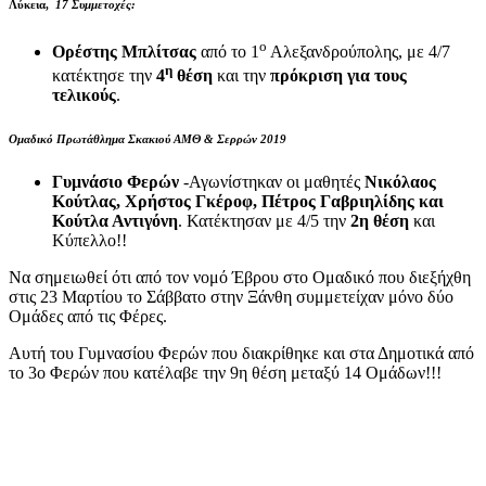
Λύκεια,
17 Συμμετοχές:
ο
Ορέστης Μπλίτσας
από το 1
Αλεξανδρούπολης, με 4/7
η
κατέκτησε την
4
θέση
και την
πρόκριση για τους
τελικούς
.
Ομαδικό Πρωτάθλημα Σκακιού ΑΜΘ & Σερρών 2019
Γυμνάσιο Φερών
-Αγωνίστηκαν οι μαθητές
Νικόλαος
Κούτλας, Χρήστος Γκέροφ, Πέτρος Γαβριηλίδης και
Κούτλα Αντιγόνη
. Κατέκτησαν με 4/5 την
2η θέση
και
Κύπελλο!!
Να σημειωθεί ότι από τον νομό Έβρου στο Ομαδικό που διεξήχθη
στις 23 Μαρτίου το Σάββατο στην Ξάνθη συμμετείχαν μόνο δύο
Ομάδες από τις Φέρες.
Αυτή του Γυμνασίου Φερών που διακρίθηκε και στα Δημοτικά από
το 3ο Φερών που κατέλαβε την 9η θέση μεταξύ 14 Ομάδων!!!