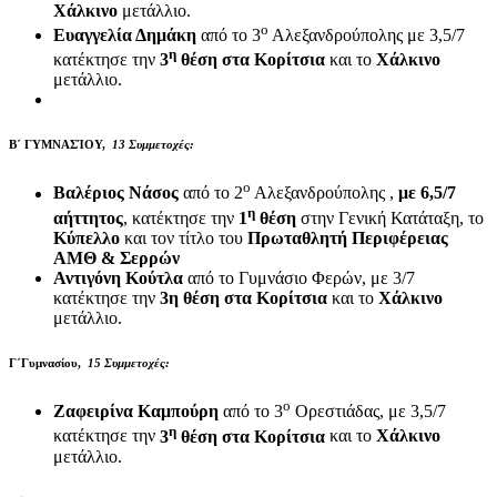
Χάλκινο
μετάλλιο.
ο
Ευαγγελία Δημάκη
από το 3
Αλεξανδρούπολης με 3,5/7
η
κατέκτησε την
3
θέση στα Κορίτσια
και το
Χάλκινο
μετάλλιο.
Β΄ ΓΥΜΝΑΣΊΟΥ,
13 Συμμετοχές
:
ο
Βαλέριος Νάσος
από το 2
Αλεξανδρούπολης ,
με 6,5/7
η
αήττητος
, κατέκτησε την
1
θέση
στην Γενική Κατάταξη, το
Κύπελλο
και τον τίτλο του
Πρωταθλητή Περιφέρειας
ΑΜΘ & Σερρών
Αντιγόνη Κούτλα
από το Γυμνάσιο Φερών, με 3/7
κατέκτησε την
3η θέση στα Κορίτσια
και το
Χάλκινο
μετάλλιο.
Γ΄Γυμνασίου,
15 Συμμετοχές
:
ο
Ζαφειρίνα Καμπούρη
από το 3
Ορεστιάδας, με 3,5/7
η
κατέκτησε την
3
θέση στα Κορίτσια
και το
Χάλκινο
μετάλλιο.