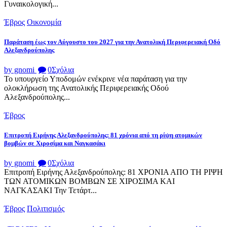
Γυναικολογική...
Έβρος
Οικονομία
Παράταση έως τον Αύγουστο του 2027 για την Ανατολική Περιφερειακή Οδό
Αλεξανδρούπολης
by gnomi
0
Σχόλια
Το υπουργείο Υποδομών ενέκρινε νέα παράταση για την
ολοκλήρωση της Ανατολικής Περιφερειακής Οδού
Αλεξανδρούπολης...
Έβρος
Επιτροπή Ειρήνης Αλεξανδρούπολης: 81 χρόνια από τη ρίψη ατομικών
βομβών σε Χιροσίμα και Ναγκασάκι
by gnomi
0
Σχόλια
Επιτροπή Ειρήνης Αλεξανδρούπολης: 81 ΧΡΟΝΙΑ ΑΠΟ ΤΗ ΡΙΨΗ
ΤΩΝ ΑΤΟΜΙΚΩΝ ΒΟΜΒΩΝ ΣΕ ΧΙΡΟΣΙΜΑ ΚΑΙ
ΝΑΓΚΑΣΑΚΙ Την Τετάρτ...
Έβρος
Πολιτισμός