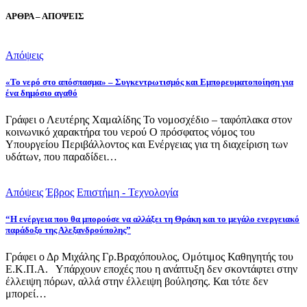
ΑΡΘΡΑ – ΑΠΟΨΕΙΣ
Απόψεις
«Το νερό στο απόσπασμα» – Συγκεντρωτισμός και Εμπορευματοποίηση για
ένα δημόσιο αγαθό
Γράφει ο Λευτέρης Χαμαλίδης Το νομοσχέδιο – ταφόπλακα στον
κοινωνικό χαρακτήρα του νερού Ο πρόσφατος νόμος του
Υπουργείου Περιβάλλοντος και Ενέργειας για τη διαχείριση των
υδάτων, που παραδίδει…
Απόψεις
Έβρος
Επιστήμη - Τεχνολογία
“Η ενέργεια που θα μπορούσε να αλλάξει τη Θράκη και το μεγάλο ενεργειακό
παράδοξο της Αλεξανδρούπολης”
Γράφει ο Δρ Μιχάλης Γρ.Βραχόπουλος, Ομότιμος Καθηγητής του
Ε.Κ.Π.Α. Υπάρχουν εποχές που η ανάπτυξη δεν σκοντάφτει στην
έλλειψη πόρων, αλλά στην έλλειψη βούλησης. Και τότε δεν
μπορεί…