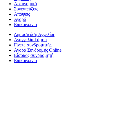
Αστυνομικά
Συνεντεύξεις
Απόψεις
Αγορά
Επικοινωνία
Δημοσιεύση Αγγελίας
Αναγγελία Γάμου
Γίνετε συνδρομητής
Αγορά Συνδρομής Online
Είσοδος συνδρομητή
Επικοινωνία