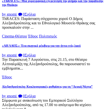
«ThRACES»: Μια χορογραφική εξερεύνηση της μνήμης και της παράδοσης
της Θράκης
by gnomi
0
Σχόλια
ThRACES: Παράσταση σύγχρονου χορού Ο Δήμος
Αλεξανδρούπολης και το Εθνολογικό Μουσείο Θράκης σας
προσκαλούν στην ...
Cinema-Θέατρο
Έβρος
Πολιτισμός
«ΑΗ ΛΑΟΣ»: Ένα σκηνικό ρέκβιεμ για την ήττα ενός λαού
by gnomi
0
Σχόλια
Την Παρασκευή 7 Αυγούστου, στις 21.15, στο Θέατρο
Αλτιναλμάζη της Αλεξανδρούπολης, θα παρουσιαστεί το
εμβληματικ...
Έβρος
Αλεξανδρούπολη: Κυκλοφοριακές ρυθμίσεις για τη “Λευκή Νύχτα”
by gnomi
0
Σχόλια
Σύμφωνα με ανακοίνωση του Εμπορικού Συλλόγου
Αλεξανδρούπολης, από τις 17.00 το απόγευμα θα ισχύσει