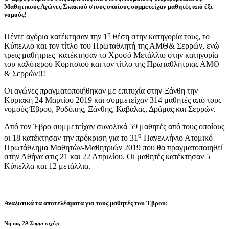
Μαθητικούς Αγώνες Σκακιού στους οποίους συμμετείχαν μαθητές από έξι
νομούς!
η
Πέντε αγόρια κατέκτησαν την 1
θέση στην κατηγορία τους, το
Κύπελλο και τον τίτλο του Πρωταθλητή της ΑΜΘ& Σερρών, ενώ
τρεις μαθήτριες κατέκτησαν το Χρυσό Μετάλλιο στην κατηγορία
του καλύτερου Κοριτσιού και τον τίτλο της Πρωταθλήτριας ΑΜΘ
& Σερρών!!!
Οι αγώνες πραγματοποιήθηκαν με επιτυχία στην Ξάνθη την
Κυριακή 24 Μαρτίου 2019 και συμμετείχαν 314 μαθητές από τους
νομούς Έβρου, Ροδόπης, Ξάνθης, Καβάλας, Δράμας και Σερρών.
Από τον Έβρο συμμετείχαν συνολικά 59 μαθητές από τους οποίους
ο
οι 18 κατέκτησαν την πρόκριση για το 31
Πανελλήνιο Ατομικό
Πρωτάθλημα Μαθητών-Μαθητριών 2019 που θα πραγματοποιηθεί
στην Αθήνα στις 21 και 22 Απριλίου. Οι μαθητές κατέκτησαν 5
Κύπελλα και 12 μετάλλια.
Αναλυτικά τα αποτελέσματα για τους μαθητές του Έβρου:
Νήπια,
29 Συμμετοχές: