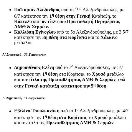
ο
Παϊταριάν Αλέξανδρος
από το 19
Αλεξανδρούπολης, με
η
6/7 κατέκτησε την
1
θέση στην Γενική
Κατάταξη, το
Κύπελλο
και τ
ον τίτλο του Πρωταθλητή Περιφέρειας
ΑΜΘ & Σερρών.
Καλλιόπη Εγίνογλου
από το 5ο Αλεξανδρούπολης, με 3,5/7
κατέκτησε την
3η θέση στα Κορίτσια
και το
Χάλκινο
μετάλλιο.
Α΄ Δημοτικού,
33 Συμμετοχές:
ο
Δημοσθένους Ελένη
από το 7
Αλεξανδρούπολης, με 5/7
η
κατέκτησε την
1
θέση
στα Κορίτσια, το
Χρυσό
μετάλλιο
και
τον τίτλο της Πρωταθλήτριας ΑΜΘ & Σερρών
, ενώ
η
στην Γενική κατάταξη κατέκτησε την 5
θέση
.
Β΄ Δημοτικού,
34 Συμμετοχές:
ο
Εβελίνα Τσουλκανάκη
από το 1
Αλεξανδρούπολης, με 4/7
η
κατέκτησε την
1
θέση
στα Κορίτσια
, το
Χρυσό
μετάλλιο
και τον τίτλο της
Πρωταθλήτριας ΑΜΘ & Σερρών.