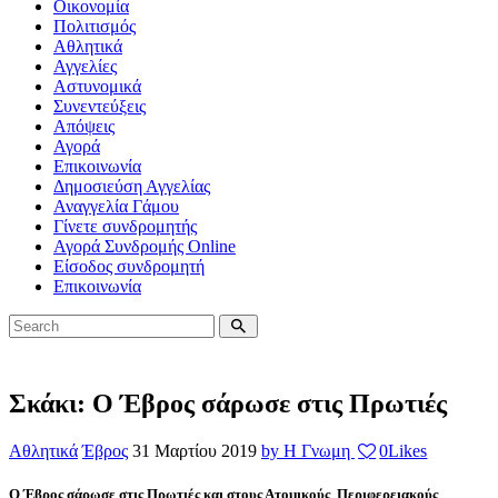
Οικονομία
Πολιτισμός
Αθλητικά
Αγγελίες
Αστυνομικά
Συνεντεύξεις
Απόψεις
Αγορά
Επικοινωνία
Δημοσιεύση Αγγελίας
Αναγγελία Γάμου
Γίνετε συνδρομητής
Αγορά Συνδρομής Online
Είσοδος συνδρομητή
Επικοινωνία
Σκάκι: Ο Έβρος σάρωσε στις Πρωτιές
Αθλητικά
Έβρος
31 Μαρτίου 2019
by Η Γνωμη
0
Likes
Ο Έβρος σάρωσε στις Πρωτιές και στους Ατομικούς Περιφερειακούς