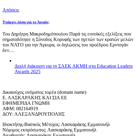
Απόψεις
Υπάρχει λύση για το Αιγαίο;
Του Δημήτρη Μακροδημόπουλου Παρά τις ευνοϊκές εξελίξεις που
σηματοδότησε η Σύνοδος Κορυφής των ηγετών των κρατών μελών
του ΝΑΤΟ για την Άγκυρα, οι δηλώσεις του προέδρου Ερντογάν
δεν…
Διπλή διάκριση για τη ΣΑΕΚ ΑΚΜΗ στα Education Leaders
Awards 2025
Δικαιούχος ονόματος τομέα (domain name)
Ε. ΛΑΣΚΑΡΑΚΗΣ ΚΑΙ ΣΙΑ ΕΕ
ΕΦΗΜΕΡΙΔΑ ΓΝΩΜΗ
ΑΦΜ: 082164919
ΔΟΥ: ΑΛΕΞΑΝΔΡΟΥΠΟΛΗΣ
Ιδιοκτήτης-Βασικός Μέτοχος: Λασκαράκης Εμμανουήλ
Νόμιμος εκπρόσωπος: Λασκαράκης Εμμανουήλ
Διευθυντής: Λασκαράκης Εμμανουήλ