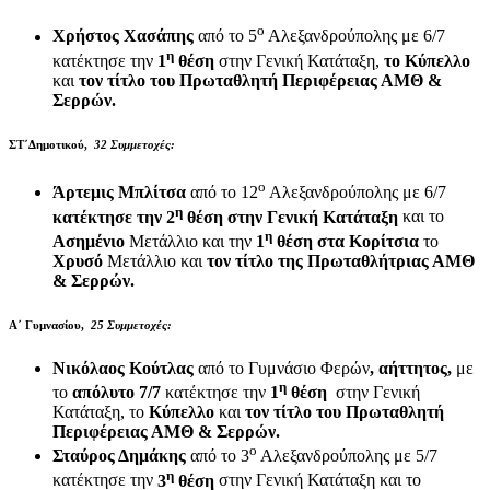
ο
Χρήστος Χασάπης
από το 5
Αλεξανδρούπολης με 6/7
η
κατέκτησε την
1
θέση
στην Γενική Κατάταξη,
το Κύπελλο
και
τον τίτλο του Πρωταθλητή Περιφέρειας ΑΜΘ &
Σερρών.
ΣΤ΄Δημοτικού,
32 Συμμετοχές:
ο
Άρτεμις Μπλίτσα
από το 12
Αλεξανδρούπολης με 6/7
η
κατέκτησε την 2
θέση στην Γενική Κατάταξη
και το
η
Ασημένιο
Μετάλλιο και την
1
θέση στα Κορίτσια
το
Χρυσό
Μετάλλιο και
τον τίτλο της Πρωταθλήτριας ΑΜΘ
& Σερρών.
Α΄ Γυμνασίου,
25 Συμμετοχές:
Νικόλαος Κούτλας
από το Γυμνάσιο Φερών
, αήττητος,
με
η
το
απόλυτο 7/7
κατέκτησε την
1
θέση
στην Γενική
Κατάταξη, το
Κύπελλο
και
τον τίτλο του Πρωταθλητή
Περιφέρειας ΑΜΘ & Σερρών.
ο
Σταύρος Δημάκης
από το 3
Αλεξανδρούπολης με 5/7
η
κατέκτησε την
3
θέση
στην Γενική Κατάταξη και το