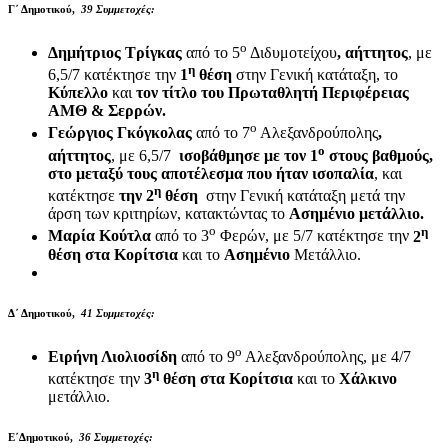
Γ΄ Δημοτικού,
39 Συμμετοχές:
ο
Δημήτριος Τρίγκας
από το 5
Διδυμοτείχου
, αήττητος
, με
η
6,5/7 κατέκτησε την
1
θέση
στην Γενική κατάταξη, το
Κύπελλο
και
τον τίτλο του Πρωταθλητή Περιφέρειας
ΑΜΘ & Σερρών.
ο
Γεώργιος Γκόγκολας
από το 7
Αλεξανδρούπολης
,
ο
αήττητος
, με 6,5/7
ισοβάθμησε με τον 1
στους βαθμούς,
στο μεταξύ τους αποτέλεσμα που ήταν ισοπαλία
, και
η
κατέκτησε
την 2
θέση
στην Γενική κατάταξη μετά την
άρση των κριτηρίων, κατακτώντας το
Ασημένιο μετάλλιο.
ο
η
Μαρία Κούτλα
από το 3
Φερών, με 5/7 κατέκτησε την
2
θέση
στα Κορίτσια
και το
Ασημένιο
Μετάλλιο.
Δ΄ Δημοτικού,
41 Συμμετοχές:
ο
Ειρήνη Λιολιοσίδη
από το 9
Αλεξανδρούπολης, με 4/7
η
κατέκτησε την
3
θέση στα Κορίτσια
και το
Χάλκινο
μετάλλιο.
Ε΄Δημοτικού,
36 Συμμετοχές
: