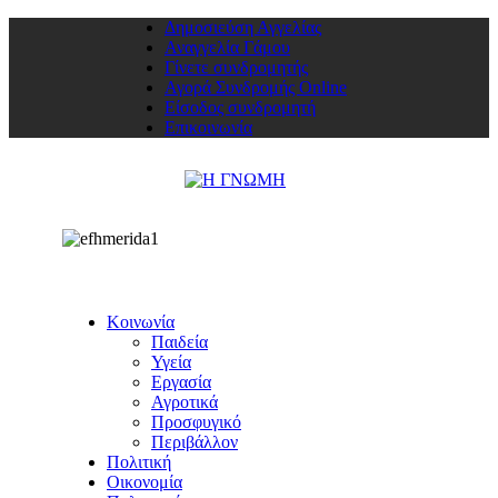
Δημοσιεύση Αγγελίας
Αναγγελία Γάμου
Γίνετε συνδρομητής
Αγορά Συνδρομής Online
Είσοδος συνδρομητή
Επικοινωνία
Κοινωνία
Παιδεία
Υγεία
Εργασία
Αγροτικά
Προσφυγικό
Περιβάλλον
Πολιτική
Οικονομία