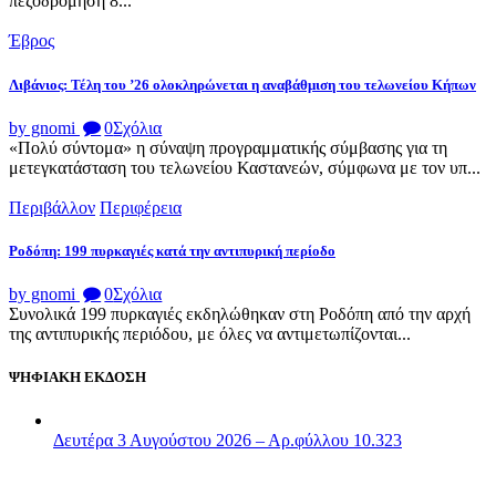
πεζοδρόμηση 8...
Έβρος
Λιβάνιος: Τέλη του ’26 ολοκληρώνεται η αναβάθμιση του τελωνείου Κήπων
by gnomi
0
Σχόλια
«Πολύ σύντομα» η σύναψη προγραμματικής σύμβασης για τη
μετεγκατάσταση του τελωνείου Καστανεών, σύμφωνα με τον υπ...
Περιβάλλον
Περιφέρεια
Ροδόπη: 199 πυρκαγιές κατά την αντιπυρική περίοδο
by gnomi
0
Σχόλια
Συνολικά 199 πυρκαγιές εκδηλώθηκαν στη Ροδόπη από την αρχή
της αντιπυρικής περιόδου, με όλες να αντιμετωπίζονται...
ΨΗΦΙΑΚΗ ΕΚΔΟΣΗ
Δευτέρα 3 Αυγούστου 2026 – Αρ.φύλλου 10.323