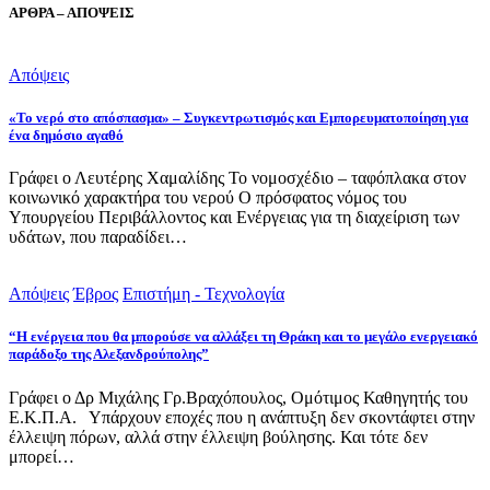
ΑΡΘΡΑ – ΑΠΟΨΕΙΣ
Απόψεις
«Το νερό στο απόσπασμα» – Συγκεντρωτισμός και Εμπορευματοποίηση για
ένα δημόσιο αγαθό
Γράφει ο Λευτέρης Χαμαλίδης Το νομοσχέδιο – ταφόπλακα στον
κοινωνικό χαρακτήρα του νερού Ο πρόσφατος νόμος του
Υπουργείου Περιβάλλοντος και Ενέργειας για τη διαχείριση των
υδάτων, που παραδίδει…
Απόψεις
Έβρος
Επιστήμη - Τεχνολογία
“Η ενέργεια που θα μπορούσε να αλλάξει τη Θράκη και το μεγάλο ενεργειακό
παράδοξο της Αλεξανδρούπολης”
Γράφει ο Δρ Μιχάλης Γρ.Βραχόπουλος, Ομότιμος Καθηγητής του
Ε.Κ.Π.Α. Υπάρχουν εποχές που η ανάπτυξη δεν σκοντάφτει στην
έλλειψη πόρων, αλλά στην έλλειψη βούλησης. Και τότε δεν
μπορεί…