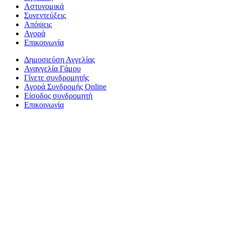
Αστυνομικά
Συνεντεύξεις
Απόψεις
Αγορά
Επικοινωνία
Δημοσιεύση Αγγελίας
Αναγγελία Γάμου
Γίνετε συνδρομητής
Αγορά Συνδρομής Online
Είσοδος συνδρομητή
Επικοινωνία