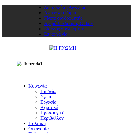
Δημοσιεύση Αγγελίας
Αναγγελία Γάμου
Γίνετε συνδρομητής
Αγορά Συνδρομής Online
Είσοδος συνδρομητή
Επικοινωνία
Κοινωνία
Παιδεία
Υγεία
Εργασία
Αγροτικά
Προσφυγικό
Περιβάλλον
Πολιτική
Οικονομία