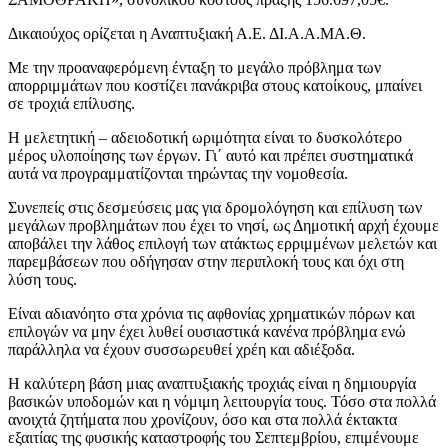
Δικαιούχος ορίζεται η Αναπτυξιακή Α.Ε. ΔΙ.Α.Α.ΜΑ.Θ.
Με την προαναφερόμενη ένταξη το μεγάλο πρόβλημα των
απορριμμάτων που κοστίζει πανάκριβα στους κατοίκους, μπαίνει
σε τροχιά επίλυσης.
Η μελετητική – αδειοδοτική ωριμότητα είναι το δυσκολότερο
μέρος υλοποίησης των έργων. Γι΄ αυτό και πρέπει συστηματικά
αυτά να προγραμματίζονται τηρώντας την νομοθεσία.
Συνεπείς στις δεσμεύσεις μας για δρομολόγηση και επίλυση των
μεγάλων προβλημάτων που έχει το νησί, ως Δημοτική αρχή έχουμε
αποβάλει την λάθος επιλογή των ατάκτως ερριμμένων μελετών και
παρεμβάσεων που οδήγησαν στην περιπλοκή τους και όχι στη
λύση τους.
Είναι αδιανόητο στα χρόνια τις αφθονίας χρηματικών πόρων και
επιλογών να μην έχει λυθεί ουσιαστικά κανένα πρόβλημα ενώ
παράλληλα να έχουν συσσωρευθεί χρέη και αδιέξοδα.
Η καλύτερη βάση μιας αναπτυξιακής τροχιάς είναι η δημιουργία
βασικών υποδομών και η νόμιμη λειτουργία τους. Τόσο στα πολλά
ανοιχτά ζητήματα που χρονίζουν, όσο και στα πολλά έκτακτα
εξαιτίας της φυσικής καταστροφής του Σεπτεμβρίου, επιμένουμε