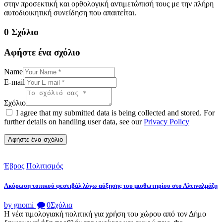
στην προσεκτική και ορθολογική αντιμετώπισή τους με την πλήρη
αυτοδιοικητική συνείδηση που απαιτείται.
0 Σχόλιο
Αφήστε ένα σχόλιο
Name
E-mail
Σχόλιο
I agree that my submitted data is being collected and stored. For
further details on handling user data, see our
Privacy Policy
Έβρος
Πολιτισμός
Ακύρωση τοπικού φεστιβάλ λόγω αύξησης του μισθωτηρίου στο Αλτιναλμάζη
by gnomi
0
Σχόλια
Η νέα τιμολογιακή πολιτική για χρήση του χώρου από τον Δήμο