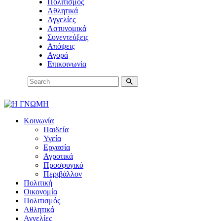
Πολιτισμός
Αθλητικά
Αγγελίες
Αστυνομικά
Συνεντεύξεις
Απόψεις
Αγορά
Επικοινωνία
Κοινωνία
Παιδεία
Υγεία
Εργασία
Αγροτικά
Προσφυγικό
Περιβάλλον
Πολιτική
Οικονομία
Πολιτισμός
Αθλητικά
Αγγελίες