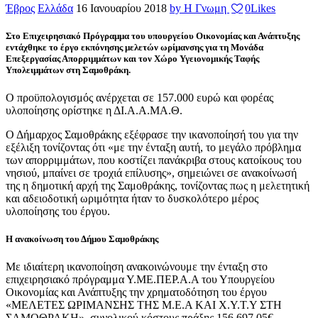
Έβρος
Ελλάδα
16 Ιανουαρίου 2018
by Η Γνωμη
0
Likes
Στο Επιχειρησιακό Πρόγραμμα του υπουργείου Οικονομίας και Ανάπτυξης
εντάχθηκε το έργο εκπόνησης μελετών ωρίμανσης για τη Μονάδα
Επεξεργασίας Απορριμμάτων και τον Χώρο Υγειονομικής Ταφής
Υπολειμμάτων στη Σαμοθράκη.
Ο προϋπολογισμός ανέρχεται σε 157.000 ευρώ και φορέας
υλοποίησης ορίστηκε η ΔΙ.Α.Α.ΜΑ.Θ.
Ο Δήμαρχος Σαμοθράκης εξέφρασε την ικανοποίησή του για την
εξέλιξη τονίζοντας ότι «με την ένταξη αυτή, το μεγάλο πρόβλημα
των απορριμμάτων, που κοστίζει πανάκριβα στους κατοίκους του
νησιού, μπαίνει σε τροχιά επίλυσης», σημειώνει σε ανακοίνωσή
της η δημοτική αρχή της Σαμοθράκης, τονίζοντας πως η μελετητική
και αδειοδοτική ωριμότητα ήταν το δυσκολότερο μέρος
υλοποίησης του έργου.
Η ανακοίνωση του Δήμου Σαμοθράκης
Με ιδιαίτερη ικανοποίηση ανακοινώνουμε την ένταξη στο
επιχειρησιακό πρόγραμμα Υ.ΜΕ.ΠΕΡ.Α.Α του Υπουργείου
Οικονομίας και Ανάπτυξης την χρηματοδότηση του έργου
«ΜΕΛΕΤΕΣ ΩΡΙΜΑΝΣΗΣ ΤΗΣ Μ.Ε.Α ΚΑΙ Χ.Υ.Τ.Υ ΣΤΗ
ΣΑΜΟΘΡΑΚΗ», συνολικού κόστους πράξης 156.697,05€.