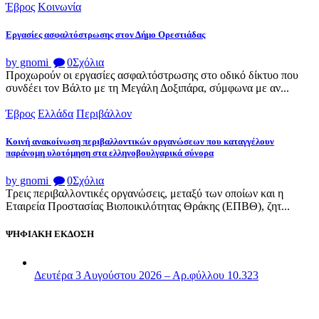
Έβρος
Κοινωνία
Εργασίες ασφαλτόστρωσης στον Δήμο Ορεστιάδας
by gnomi
0
Σχόλια
Προχωρούν οι εργασίες ασφαλτόστρωσης στο οδικό δίκτυο που
συνδέει τον Βάλτο με τη Μεγάλη Δοξιπάρα, σύμφωνα με αν...
Έβρος
Ελλάδα
Περιβάλλον
Κοινή ανακοίνωση περιβαλλοντικών οργανώσεων που καταγγέλουν
παράνομη υλοτόμηση στα ελληνοβουλγαρικά σύνορα
by gnomi
0
Σχόλια
Τρεις περιβαλλοντικές οργανώσεις, μεταξύ των οποίων και η
Εταιρεία Προστασίας Βιοποικιλότητας Θράκης (ΕΠΒΘ), ζητ...
ΨΗΦΙΑΚΗ ΕΚΔΟΣΗ
Δευτέρα 3 Αυγούστου 2026 – Αρ.φύλλου 10.323