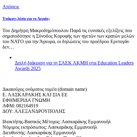
Απόψεις
Υπάρχει λύση για το Αιγαίο;
Του Δημήτρη Μακροδημόπουλου Παρά τις ευνοϊκές εξελίξεις που
σηματοδότησε η Σύνοδος Κορυφής των ηγετών των κρατών μελών
του ΝΑΤΟ για την Άγκυρα, οι δηλώσεις του προέδρου Ερντογάν
δεν…
Διπλή διάκριση για τη ΣΑΕΚ ΑΚΜΗ στα Education Leaders
Awards 2025
Δικαιούχος ονόματος τομέα (domain name)
Ε. ΛΑΣΚΑΡΑΚΗΣ ΚΑΙ ΣΙΑ ΕΕ
ΕΦΗΜΕΡΙΔΑ ΓΝΩΜΗ
ΑΦΜ: 082164919
ΔΟΥ: ΑΛΕΞΑΝΔΡΟΥΠΟΛΗΣ
Ιδιοκτήτης-Βασικός Μέτοχος: Λασκαράκης Εμμανουήλ
Νόμιμος εκπρόσωπος: Λασκαράκης Εμμανουήλ
Διευθυντής: Λασκαράκης Εμμανουήλ