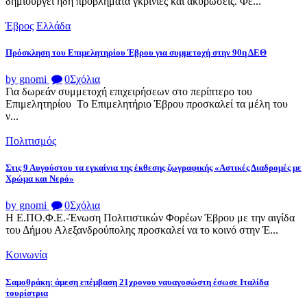
δημιουργεί ήδη προβλήματα γκρίνιες και ακυρώσεις. Φε...
Έβρος
Ελλάδα
Πρόσκληση του Επιμελητηρίου Έβρου για συμμετοχή στην 90η ΔΕΘ
by gnomi
0
Σχόλια
Για δωρεάν συμμετοχή επιχειρήσεων στο περίπτερο του
Επιμελητηρίου Το Επιμελητήριο Έβρου προσκαλεί τα μέλη του
ν...
Πολιτισμός
Στις 9 Αυγούστου τα εγκαίνια της έκθεσης ζωγραφικής «Αστικές Διαδρομές με
Χρώμα και Νερό»
by gnomi
0
Σχόλια
Η Ε.ΠΟ.Φ.Ε.-Ένωση Πολιτιστικών Φορέων Έβρου με την αιγίδα
του Δήμου Αλεξανδρούπολης προσκαλεί να το κοινό στην Έ...
Κοινωνία
Σαμοθράκη: άμεση επέμβαση 21χρονου ναυαγοσώστη έσωσε Ιταλίδα
τουρίστρια