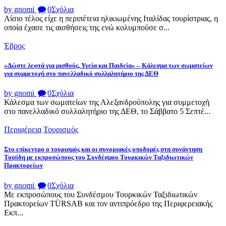
by gnomi
0
Σχόλια
Αίσιο τέλος είχε η περιπέτεια ηλικιωμένης Ιταλίδας τουρίστριας, η
οποία έχασε τις αισθήσεις της ενώ κολυμπούσε σ...
Έβρος
«Δώστε λεφτά για μισθούς, Υγεία και Παιδεία» – Κάλεσμα των σωματείων
για συμμετοχή στο πανελλαδικό συλλαλητήριο της ΔΕΘ
by gnomi
0
Σχόλια
Κάλεσμα των σωματείων της Αλεξανδρούπολης για συμμετοχή
στο πανελλαδικό συλλαλητήριο της ΔΕΘ, το Σάββατο 5 Σεπτέ...
Περιφέρεια
Τουρισμός
Στο επίκεντρο ο τουρισμός και οι συνοριακές υποδομές στη συνάντηση
Τοψίδη με εκπροσώπους του Συνδέσμου Τουρκικών Ταξιδιωτικών
Πρακτορείων
by gnomi
0
Σχόλια
Με εκπροσώπους του Συνδέσμου Τουρκικών Ταξιδιωτικών
Πρακτορείων TÜRSAB και τον αντιπρόεδρο της Περιφερειακής
Εκπ...