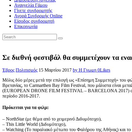
Αναγγελία Γάμου
Γίνετε συνδρομητής
Αγορά Συνδρομής Online
Είσοδος συνδρομητή
Επικοινωνία
Σε διεθνή φεστιβάλ θα συμμετέχουν τα εν
Έβρος
Πολιτισμός
15 Μαρτίου 2017
by Η Γνωμη
0
Likes
Μόλις δύο μέρες μετά την επιλογή ως «Επίσημη Συμμετοχή» του φι
Βρετανίας, το Carmarthen Bay Film Festival, που μάλιστα είναι μ
(EUROPEAN DRONE FILM FESTIVAL – BARCELONA 2017) ανακοίνωσ
περίοδο 2016-2017.
Πρόκειται για τα φιλμ:
– NorthStar (με θέμα από το χειμερινό Διδυμότειχο),
– This Little World (Διδυμότειχο),
– Watching (Το παραλιακό μέτωπο του Φαλήρου της Αθήνας) και το