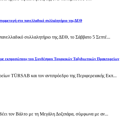
 συμμετοχή στο πανελλαδικό συλλαλητήριο της ΔΕΘ
ανελλαδικό συλλαλητήριο της ΔΕΘ, το Σάββατο 5 Σεπτέ...
ίδη με εκπροσώπους του Συνδέσμου Τουρκικών Ταξιδιωτικών Πρακτορείων
ίων TÜRSAB και τον αντιπρόεδρο της Περιφερειακής Εκπ...
έει τον Βάλτο με τη Μεγάλη Δοξιπάρα, σύμφωνα με αν...