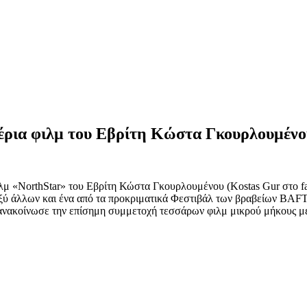
αέρια φιλμ του Εβρίτη Κώστα Γκουρλουμένο
λμ «NorthStar» του Εβρίτη Κώστα Γκουρλουμένου (Kostas Gur στο fa
εταξύ άλλων και ένα από τα προκριματικά Φεστιβάλ των βραβείων BAF
ε την επίσημη συμμετοχή τεσσάρων φιλμ μικρού μήκους με dro