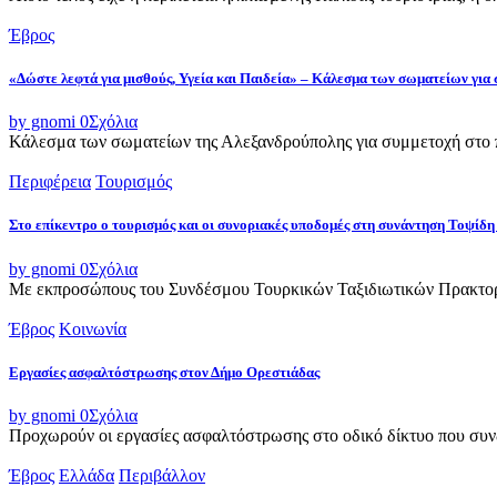
Έβρος
«Δώστε λεφτά για μισθούς, Υγεία και Παιδεία» – Κάλεσμα των σωματείων για
by gnomi
0
Σχόλια
Κάλεσμα των σωματείων της Αλεξανδρούπολης για συμμετοχή στο π
Περιφέρεια
Τουρισμός
Στο επίκεντρο ο τουρισμός και οι συνοριακές υποδομές στη συνάντηση Τοψ
by gnomi
0
Σχόλια
Με εκπροσώπους του Συνδέσμου Τουρκικών Ταξιδιωτικών Πρακτορε
Έβρος
Κοινωνία
Εργασίες ασφαλτόστρωσης στον Δήμο Ορεστιάδας
by gnomi
0
Σχόλια
Προχωρούν οι εργασίες ασφαλτόστρωσης στο οδικό δίκτυο που συνδ
Έβρος
Ελλάδα
Περιβάλλον