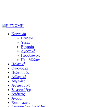
Κοινωνία
Παιδεία
Υγεία
Εργασία
Αγροτικά
Προσφυγικό
Περιβάλλον
Πολιτική
Οικονομία
Πολιτισμός
Αθλητικά
Αγγελίες
Αστυνομικά
Συνεντεύξεις
Απόψεις
Αγορά
Επικοινωνία
Δημοσιεύση Αγγελίας