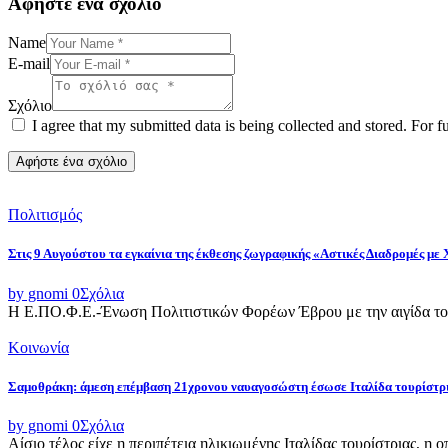
Αφήστε ένα σχόλιο
Name
E-mail
Σχόλιο
I agree that my submitted data is being collected and stored. For f
Πολιτισμός
Στις 9 Αυγούστου τα εγκαίνια της έκθεσης ζωγραφικής «Αστικές Διαδρομές με
by gnomi
0
Σχόλια
Η Ε.ΠΟ.Φ.Ε.-Ένωση Πολιτιστικών Φορέων Έβρου με την αιγίδα του
Κοινωνία
Σαμοθράκη: άμεση επέμβαση 21χρονου ναυαγοσώστη έσωσε Ιταλίδα τουρίστρ
by gnomi
0
Σχόλια
Αίσιο τέλος είχε η περιπέτεια ηλικιωμένης Ιταλίδας τουρίστριας, η 