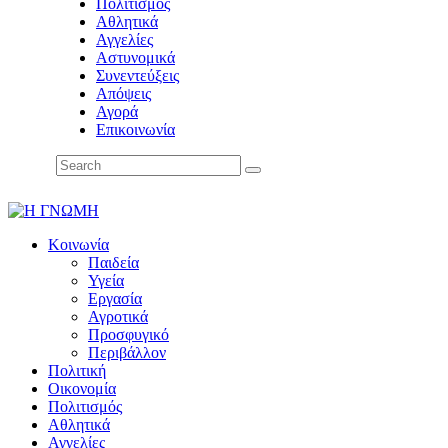
Πολιτισμός
Αθλητικά
Αγγελίες
Αστυνομικά
Συνεντεύξεις
Απόψεις
Αγορά
Επικοινωνία
Κοινωνία
Παιδεία
Υγεία
Εργασία
Αγροτικά
Προσφυγικό
Περιβάλλον
Πολιτική
Οικονομία
Πολιτισμός
Αθλητικά
Αγγελίες