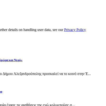
urther details on handling user data, see our
Privacy Policy
 Χρώμα και Νερό»
 Δήμου Αλεξανδρούπολης προσκαλεί να το κοινό στην Έ...
ια
οποία έχασε τις αισθήσεις της ενώ κολυμπούσε σ...