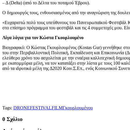
– Δ (Delta) (από το Δέλτα του ποταμού Έβρου).
Ο δημιουργός τους, ενθουσιασμένος από την αναγνώριση της δουλει
«Ευχαριστώ πολύ τους υπεύθυνους του Πανευρωπαϊκού Φεστιβάλ Κι
στο επίσημο πρόγραμμα του φεστιβάλ και τις 4 συμμετοχές μου. Είν
Λίγα λόγια για τον Κώστα Γκουρλουμένο
Βιογραφικό: Ο Κώστας Γκουρλουμένος (Kostas Gur) γεννήθηκε στο 
του στην Περιβαλλοντική Πολιτική, Εκπαίδευση και Επικοινωνία (Δ
ελεύθερο χρόνο του ασχολείται με την εναέρια καλλιτεχνική δημιου
με εκατομμύρια μέλη, να τον κατατάξει στην λίστα με τους 100 κα
από τα ιδρυτικά μέλη της Δ2020 Κοιν.Σ.Επ., ενός Κοινωνικού Συνετα
Tags:
DRONE
FESTIVAL
FILM
Γκουρλουμένου
0 Σχόλιο