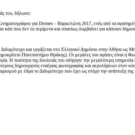
άς του, δήλωσε:
νηματογράφου για Drones – Βαρκελώνη 2017, ενός από τα αγαπημένα
αι κάτι που δεν το περίμενα και σπανίως συμβαίνει για κάποιον δημ
Διδυμότειχο και εργάζεται στο Ελληνικό Δημόσιο στην Αθήνα ως Μη
ημοκρίτειο Πανεπιστήμιο Θράκης). Οι μεγάλες του αγάπες είναι η Φω
ργία. Η ποιότητα της δουλειάς του οδήγησε την μεγαλύτερη υπηρεσία 
λύτερους δημιουργούς εναέριας φωτογραφίας και αερολήψεων στον κόσ
ιρισμού με έδρα το Διδυμότειχο που έχει ως στόχο την ανάπτυξη της 