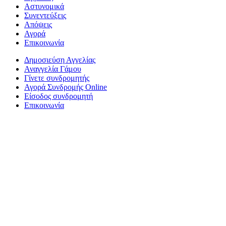
Αστυνομικά
Συνεντεύξεις
Απόψεις
Αγορά
Επικοινωνία
Δημοσιεύση Αγγελίας
Αναγγελία Γάμου
Γίνετε συνδρομητής
Αγορά Συνδρομής Online
Είσοδος συνδρομητή
Επικοινωνία