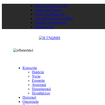
Δημοσιεύση Αγγελίας
Αναγγελία Γάμου
Γίνετε συνδρομητής
Αγορά Συνδρομής Online
Είσοδος συνδρομητή
Επικοινωνία
Κοινωνία
Παιδεία
Υγεία
Εργασία
Αγροτικά
Προσφυγικό
Περιβάλλον
Πολιτική
Οικονομία