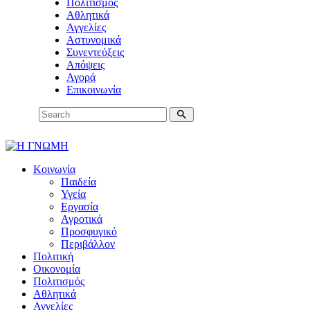
Πολιτισμός
Αθλητικά
Αγγελίες
Αστυνομικά
Συνεντεύξεις
Απόψεις
Αγορά
Επικοινωνία
Κοινωνία
Παιδεία
Υγεία
Εργασία
Αγροτικά
Προσφυγικό
Περιβάλλον
Πολιτική
Οικονομία
Πολιτισμός
Αθλητικά
Αγγελίες