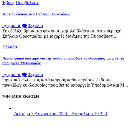
Έβρος
Περιβάλλον
Φωτιά ξέσπασε στο Σπήλαιο Ορεστιάδας
by gnomi
0
Σχόλια
Σε εξέλιξη βρίσκεται φωτιά σε χαμηλή βλάστηση στην περιοχή
Σπήλαιο Ορεστιάδας, με ισχυρές δυνάμεις της Πυροσβεστ...
Ελλάδα
Νέο ψηφιακό σύστημα για την έκδοση πινακίδων κυκλοφορίας προωθεί το
υπουργείο Μεταφορών
by gnomi
0
Σχόλια
Οριστικό τέλος στις κατά καιρούς καθυστερήσεις έκδοσης
πινακίδων κυκλοφορίας προωθεί το υπουργείο Υποδομών και Μ...
ΨΗΦΙΑΚΗ ΕΚΔΟΣΗ
Δευτέρα 3 Αυγούστου 2026 – Αρ.φύλλου 10.323