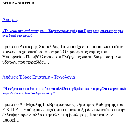
ΑΡΘΡΑ – ΑΠΟΨΕΙΣ
Απόψεις
«Το νερό στο απόσπασμα» – Συγκεντρωτισμός και Εμπορευματοποίηση για
ένα δημόσιο αγαθό
Γράφει ο Λευτέρης Χαμαλίδης Το νομοσχέδιο – ταφόπλακα στον
κοινωνικό χαρακτήρα του νερού Ο πρόσφατος νόμος του
Υπουργείου Περιβάλλοντος και Ενέργειας για τη διαχείριση των
υδάτων, που παραδίδει…
Απόψεις
Έβρος
Επιστήμη - Τεχνολογία
“Η ενέργεια που θα μπορούσε να αλλάξει τη Θράκη και το μεγάλο ενεργειακό
παράδοξο της Αλεξανδρούπολης”
Γράφει ο Δρ Μιχάλης Γρ.Βραχόπουλος, Ομότιμος Καθηγητής του
Ε.Κ.Π.Α. Υπάρχουν εποχές που η ανάπτυξη δεν σκοντάφτει στην
έλλειψη πόρων, αλλά στην έλλειψη βούλησης. Και τότε δεν
μπορεί…