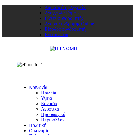
Δημοσιεύση Αγγελίας
Αναγγελία Γάμου
Γίνετε συνδρομητής
Αγορά Συνδρομής Online
Είσοδος συνδρομητή
Επικοινωνία
Κοινωνία
Παιδεία
Υγεία
Εργασία
Αγροτικά
Προσφυγικό
Περιβάλλον
Πολιτική
Οικονομία