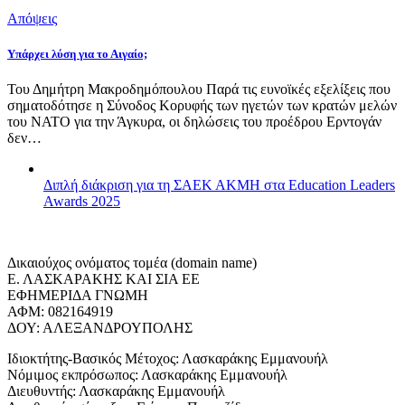
Απόψεις
Υπάρχει λύση για το Αιγαίο;
Του Δημήτρη Μακροδημόπουλου Παρά τις ευνοϊκές εξελίξεις που
σηματοδότησε η Σύνοδος Κορυφής των ηγετών των κρατών μελών
του ΝΑΤΟ για την Άγκυρα, οι δηλώσεις του προέδρου Ερντογάν
δεν…
Διπλή διάκριση για τη ΣΑΕΚ ΑΚΜΗ στα Education Leaders
Awards 2025
Δικαιούχος ονόματος τομέα (domain name)
Ε. ΛΑΣΚΑΡΑΚΗΣ ΚΑΙ ΣΙΑ ΕΕ
ΕΦΗΜΕΡΙΔΑ ΓΝΩΜΗ
ΑΦΜ: 082164919
ΔΟΥ: ΑΛΕΞΑΝΔΡΟΥΠΟΛΗΣ
Ιδιοκτήτης-Βασικός Μέτοχος: Λασκαράκης Εμμανουήλ
Νόμιμος εκπρόσωπος: Λασκαράκης Εμμανουήλ
Διευθυντής: Λασκαράκης Εμμανουήλ