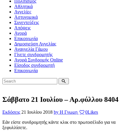
Πολιτισμός
Αθλητικά
Αγγελίες
Αστυνομικά
Συνεντεύξεις
Απόψεις
Αγορά
Επικοινωνία
Δημοσιεύση Αγγελίας
Αναγγελία Γάμου
Γίνετε συνδρομητής
Αγορά Συνδρομής Online
Είσοδος συνδρομητή
Επικοινωνία
Σάββατο 21 Ιουλίου – Αρ.φύλλου 8404
Εκδόσεις
21 Ιουλίου 2018
by Η Γνωμη
0
Likes
Εάν είστε συνδρομητής κάντε κλικ στο πρωτοσέλιδο για να
ξεφυλλίσετε.