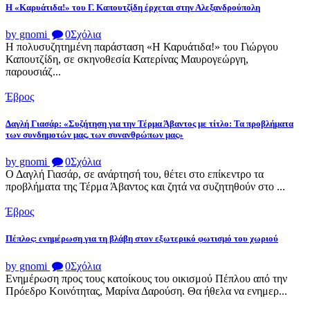
Η «Καρυάτιδα!» του Γ. Καπουτζίδη έρχεται στην Αλεξανδρούπολη
by gnomi
0
Σχόλια
Η πολυσυζητημένη παράσταση «Η Καρυάτιδα!» του Γιώργου
Καπουτζίδη, σε σκηνοθεσία Κατερίνας Μαυρογεώργη,
παρουσιάζ...
Έβρος
Δαγλή Γιασάρ: «Συζήτηση για την Τέρμα Άβαντος με τίτλο: Τα προβλήματα
των συνδημοτών μας, των συνανθρώπων μας»
by gnomi
0
Σχόλια
Ο Δαγλή Γιασάρ, σε ανάρτησή του, θέτει στο επίκεντρο τα
προβλήματα της Τέρμα Άβαντος και ζητά να συζητηθούν στο ...
Έβρος
Πέπλος: ενημέρωση για τη βλάβη στον εξωτερικό φωτισμό του χωριού
by gnomi
0
Σχόλια
Ενημέρωση προς τους κατοίκους του οικισμού Πέπλου από την
Πρόεδρο Κοινότητας, Μαρίνα Δαρούση. Θα ήθελα να ενημερ...