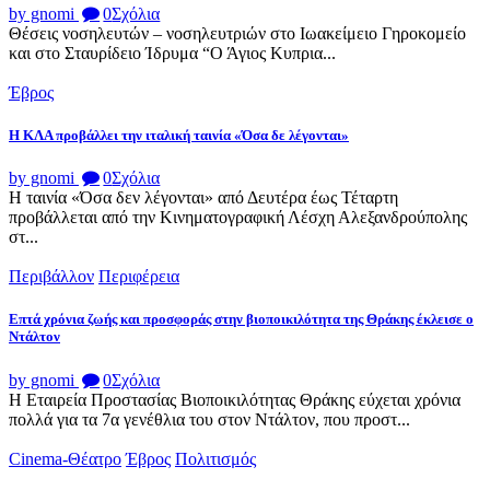
by gnomi
0
Σχόλια
Θέσεις νοσηλευτών – νοσηλευτριών στο Ιωακείμειο Γηροκομείο
και στο Σταυρίδειο Ίδρυμα “Ο Άγιος Κυπρια...
Έβρος
Η ΚΛΑ προβάλλει την ιταλική ταινία «Όσα δε λέγονται»
by gnomi
0
Σχόλια
Η ταινία «Όσα δεν λέγονται» από Δευτέρα έως Τέταρτη
προβάλλεται από την Κινηματογραφική Λέσχη Αλεξανδρούπολης
στ...
Περιβάλλον
Περιφέρεια
Επτά χρόνια ζωής και προσφοράς στην βιοποικιλότητα της Θράκης έκλεισε ο
Ντάλτον
by gnomi
0
Σχόλια
Η Εταιρεία Προστασίας Βιοποικιλότητας Θράκης εύχεται χρόνια
πολλά για τα 7α γενέθλια του στον Ντάλτον, που προστ...
Cinema-Θέατρο
Έβρος
Πολιτισμός