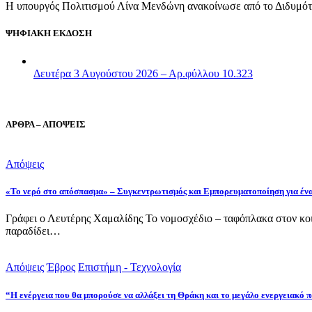
Η υπουργός Πολιτισμού Λίνα Μενδώνη ανακοίνωσε από το Διδυμότε
ΨΗΦΙΑΚΗ ΕΚΔΟΣΗ
Δευτέρα 3 Αυγούστου 2026 – Αρ.φύλλου 10.323
ΑΡΘΡΑ – ΑΠΟΨΕΙΣ
Απόψεις
«Το νερό στο απόσπασμα» – Συγκεντρωτισμός και Εμπορευματοποίηση για έν
Γράφει ο Λευτέρης Χαμαλίδης Το νομοσχέδιο – ταφόπλακα στον κοι
παραδίδει…
Απόψεις
Έβρος
Επιστήμη - Τεχνολογία
“Η ενέργεια που θα μπορούσε να αλλάξει τη Θράκη και το μεγάλο ενεργειακό