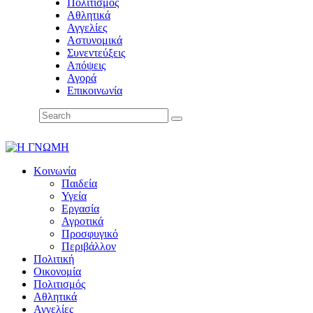
Πολιτισμός
Αθλητικά
Αγγελίες
Αστυνομικά
Συνεντεύξεις
Απόψεις
Αγορά
Επικοινωνία
Κοινωνία
Παιδεία
Υγεία
Εργασία
Αγροτικά
Προσφυγικό
Περιβάλλον
Πολιτική
Οικονομία
Πολιτισμός
Αθλητικά
Αγγελίες