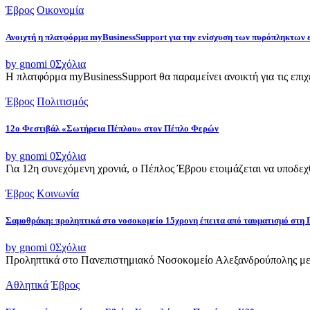
Έβρος
Οικονομία
Ανοιχτή η πλατφόρμα myBusinessSupport για την ενίσχυση των πυρόπληκτων
by gnomi
0
Σχόλια
Η πλατφόρμα myBusinessSupport θα παραμείνει ανοικτή για τις επιχει
Έβρος
Πολιτισμός
12ο Φεστιβάλ «Σωτήρεια Πέπλου» στον Πέπλο Φερών
by gnomi
0
Σχόλια
Για 12η συνεχόμενη χρονιά, ο Πέπλος Έβρου ετοιμάζεται να υποδεχθ
Έβρος
Κοινωνία
Σαμοθράκη: προληπτικά στο νοσοκομείο 15χρονη έπειτα από ταυματισμό στη 
by gnomi
0
Σχόλια
Προληπτικά στο Πανεπιστημιακό Νοσοκομείο Αλεξανδρούπολης μετ
Αθλητικά
Έβρος