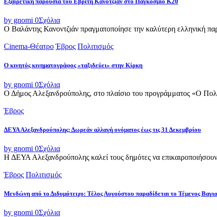
Εξαιρετική παρουσία του Εβρίτη Κανοτζιάν στο Παγκόσμιο Κ20
by gnomi
0
Σχόλια
Ο Βαλάντης Κανοντζιάν πραγματοποίησε την καλύτερη ελληνική παρο
Cinema-Θέατρο
Έβρος
Πολιτισμός
Ο κινητός κινηματογράφος «ταξιδεύει» στην Κίρκη
by gnomi
0
Σχόλια
Ο Δήμος Αλεξανδρούπολης, στο πλαίσιο του προγράμματος «Ο Πολιτι
Έβρος
ΔΕΥΑ Αλεξανδρούπολης: Δωρεάν αλλαγή ονόματος έως τις 31 Δεκεμβρίου
by gnomi
0
Σχόλια
Η ΔΕΥΑ Αλεξανδρούπολης καλεί τους δημότες να επικαιροποιήσουν τ
Έβρος
Πολιτισμός
Μενδώνη από το Διδυμότειχο: Τέλος Αυγούστου παραδίδεται το Τέμενος Βαγι
by gnomi
0
Σχόλια