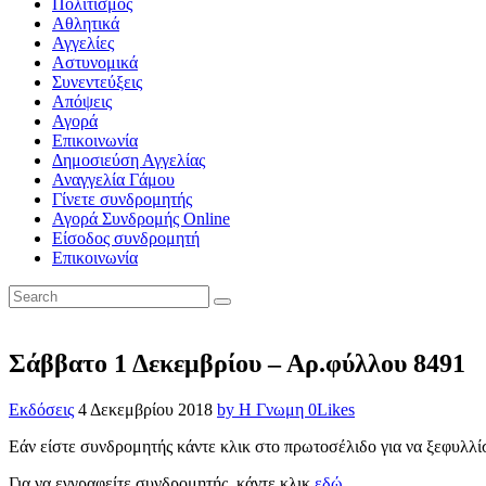
Πολιτισμός
Αθλητικά
Αγγελίες
Αστυνομικά
Συνεντεύξεις
Απόψεις
Αγορά
Επικοινωνία
Δημοσιεύση Αγγελίας
Αναγγελία Γάμου
Γίνετε συνδρομητής
Αγορά Συνδρομής Online
Είσοδος συνδρομητή
Επικοινωνία
Σάββατο 1 Δεκεμβρίου – Αρ.φύλλου 8491
Εκδόσεις
4 Δεκεμβρίου 2018
by Η Γνωμη
0
Likes
Εάν είστε συνδρομητής κάντε κλικ στο πρωτοσέλιδο για να ξεφυλλί
Για να εγγραφείτε συνδρομητής, κάντε κλικ
εδώ