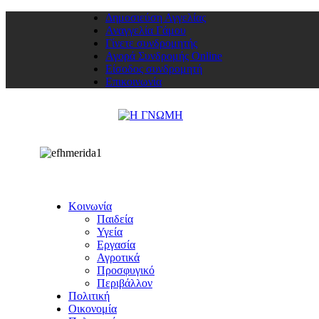
Δημοσιεύση Αγγελίας
Αναγγελία Γάμου
Γίνετε συνδρομητής
Αγορά Συνδρομής Online
Είσοδος συνδρομητή
Επικοινωνία
Κοινωνία
Παιδεία
Υγεία
Εργασία
Αγροτικά
Προσφυγικό
Περιβάλλον
Πολιτική
Οικονομία