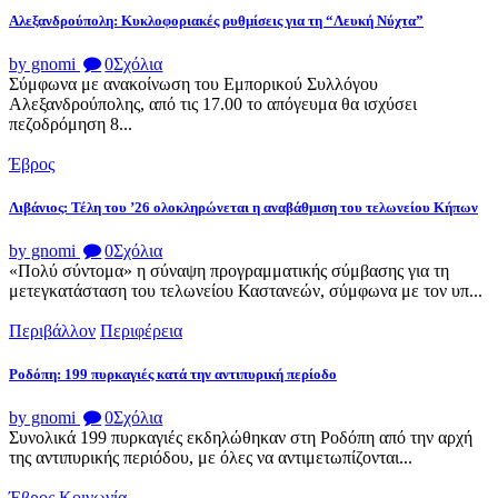
Αλεξανδρούπολη: Κυκλοφοριακές ρυθμίσεις για τη “Λευκή Νύχτα”
by gnomi
0
Σχόλια
Σύμφωνα με ανακοίνωση του Εμπορικού Συλλόγου
Αλεξανδρούπολης, από τις 17.00 το απόγευμα θα ισχύσει
πεζοδρόμηση 8...
Έβρος
Λιβάνιος: Τέλη του ’26 ολοκληρώνεται η αναβάθμιση του τελωνείου Κήπων
by gnomi
0
Σχόλια
«Πολύ σύντομα» η σύναψη προγραμματικής σύμβασης για τη
μετεγκατάσταση του τελωνείου Καστανεών, σύμφωνα με τον υπ...
Περιβάλλον
Περιφέρεια
Ροδόπη: 199 πυρκαγιές κατά την αντιπυρική περίοδο
by gnomi
0
Σχόλια
Συνολικά 199 πυρκαγιές εκδηλώθηκαν στη Ροδόπη από την αρχή
της αντιπυρικής περιόδου, με όλες να αντιμετωπίζονται...
Έβρος
Κοινωνία