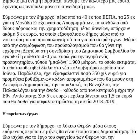
Είμαστε μία έντιμη παράταξη, δίνουμε τον καλύτερό μας εαυτό,
έχοντας ως αντίπαλο μόνο τη συνείδησή μας».
Σύμφωνα με τον δήμαρχο, πέρα από τα 40 εκ του ΕΣΠΑ, τα 25 εκ
για τη Μονάδα Επεξεργασίας Απορριμμάτων, τα κονδύλια από
ίδιους πόρους και την χρηματοδότηση μέσω δανείων, υπάρχουν
ακόμη 5 εκ ευρώ, τα οποία εξασφάλισε ο δήμος μέσα από το
νοικοκύρεμα του προϋπολογισμού του για μία σειρά έργων. Μέσα
από την αναμόρφωση του προϋπολογισμού που θα γίνει την
ερχόμενη Δευτέρα στη συνεδρίαση του Δημοτικού Συμβουλίου θα
εγκριθεί η διάθεση 470 χιλ. ευρώ για την αγορά ενός
προπονητηρίου, τύπου ‘μπαλόνι’ 1.900 μέτρων, το οποίο εκτιμάται
ότι θα τοποθετηθεί δίπλα στο νέο κολυμβητήριο περίπου τον
Ιούνιο. Παράλληλα, έχει εξασφαλιστεί ποσό 350 χιλ ευρώ για
προμήθεια βυθιζόμενων κάδων απορριμμάτων που θα μπουν στη
Λεωφόρο Δημοκρατίας, την παραλιακή, τη Βενιζέλου, την
Παλαιολόγου και την άνοδο – κάθοδο από τον κεντρικό μέχρι την
Εθν. Αντίστασης. Στα 5 εκ ευρώ περιλαμβάνεται και 1,5 εκ ευρώ
που θα δοθεί για ασφαλτοστρώσεις τη διετία 2018-2019.
Η πορεία των έργων
Σύμφωνα με τον δήμαρχο, το λύκειο Φερών μέσα στους
επόμενους περίπου 2 μήνες θα είναι έτοιμο προς δημοπράτηση. Το
ίδιο ισχύει για το έργο του σφαγείου των Φερών και την