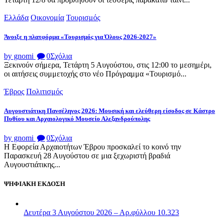
Ελλάδα
Οικονομία
Τουρισμός
Άνοιξε η πλατφόρμα «Τουρισμός για Όλους 2026-2027»
by gnomi
0
Σχόλια
Ξεκινούν σήμερα, Τετάρτη 5 Αυγούστου, στις 12:00 το μεσημέρι,
οι αιτήσεις συμμετοχής στο νέο Πρόγραμμα «Τουρισμό...
Έβρος
Πολιτισμός
Αυγουστιάτικη Πανσέληνος 2026: Μουσική και ελεύθερη είσοδος σε Κάστρο
Πυθίου και Αρχαιολογικό Μουσείο Αλεξανδρούπολης
by gnomi
0
Σχόλια
Η Εφορεία Αρχαιοτήτων Έβρου προσκαλεί το κοινό την
Παρασκευή 28 Αυγούστου σε μια ξεχωριστή βραδιά
Αυγουστιάτικης...
ΨΗΦΙΑΚΗ ΕΚΔΟΣΗ
Δευτέρα 3 Αυγούστου 2026 – Αρ.φύλλου 10.323