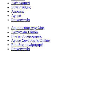
Αστυνομικά
Συνεντεύξεις
Απόψεις
Αγορά
Επικοινωνία
Δημοσιεύση Αγγελίας
Αναγγελία Γάμου
Γίνετε συνδρομητής
Αγορά Συνδρομής Online
Είσοδος συνδρομητή
Επικοινωνία