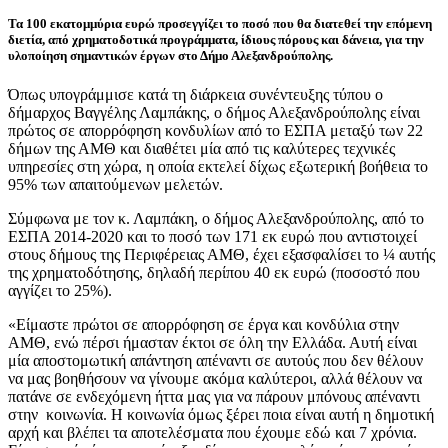
Τα 100 εκατομμύρια ευρώ προσεγγίζει το ποσό που θα διατεθεί την επόμενη
διετία, από χρηματοδοτικά προγράμματα, ίδιους πόρους και δάνεια, για την
υλοποίηση σημαντικών έργων στο Δήμο Αλεξανδρούπολης.
Όπως υπογράμμισε κατά τη διάρκεια συνέντευξης τύπου ο
δήμαρχος Βαγγέλης Λαμπάκης, ο δήμος Αλεξανδρούπολης είναι
πρώτος σε απορρόφηση κονδυλίων από το ΕΣΠΑ μεταξύ των 22
δήμων της ΑΜΘ και διαθέτει μία από τις καλύτερες τεχνικές
υπηρεσίες στη χώρα, η οποία εκτελεί δίχως εξωτερική βοήθεια το
95% των απαιτούμενων μελετών.
Σύμφωνα με τον κ. Λαμπάκη, ο δήμος Αλεξανδρούπολης, από το
ΕΣΠΑ 2014-2020 και το ποσό των 171 εκ ευρώ που αντιστοιχεί
στους δήμους της Περιφέρειας ΑΜΘ, έχει εξασφαλίσει το ¼ αυτής
της χρηματοδότησης, δηλαδή περίπου 40 εκ ευρώ (ποσοστό που
αγγίζει το 25%).
«Είμαστε πρώτοι σε απορρόφηση σε έργα και κονδύλια στην
ΑΜΘ, ενώ πέρσι ήμασταν έκτοι σε όλη την Ελλάδα. Αυτή είναι
μία αποστομωτική απάντηση απέναντι σε αυτούς που δεν θέλουν
να μας βοηθήσουν να γίνουμε ακόμα καλύτεροι, αλλά θέλουν να
πατάνε σε ενδεχόμενη ήττα μας για να πάρουν μπόνους απέναντι
στην κοινωνία. Η κοινωνία όμως ξέρει ποια είναι αυτή η δημοτική
αρχή και βλέπει τα αποτελέσματα που έχουμε εδώ και 7 χρόνια.