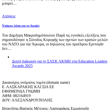
μπορεί…
Απόψεις
Υπάρχει λύση για το Αιγαίο;
Του Δημήτρη Μακροδημόπουλου Παρά τις ευνοϊκές εξελίξεις που
σηματοδότησε η Σύνοδος Κορυφής των ηγετών των κρατών μελών
του ΝΑΤΟ για την Άγκυρα, οι δηλώσεις του προέδρου Ερντογάν
δεν…
Διπλή διάκριση για τη ΣΑΕΚ ΑΚΜΗ στα Education Leaders
Awards 2025
Δικαιούχος ονόματος τομέα (domain name)
Ε. ΛΑΣΚΑΡΑΚΗΣ ΚΑΙ ΣΙΑ ΕΕ
ΕΦΗΜΕΡΙΔΑ ΓΝΩΜΗ
ΑΦΜ: 082164919
ΔΟΥ: ΑΛΕΞΑΝΔΡΟΥΠΟΛΗΣ
Ιδιοκτήτης-Βασικός Μέτοχος: Λασκαράκης Εμμανουήλ