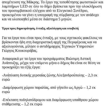
αποχέτευση της Μάκρης. Το έργο της τοποθέτησης φωτιστικών και
λαμπτήρων LED σε όλο το δήμο βρίσκεται πριν την ολοκλήρωση
του προσυμβατικού ελέγχου από το Ελεγκτικό Συνέδριο,
προκειμένου να γίνει η υπογραφή της σύμβασης με τον ανάδοχο
και να υλοποιηθεί μέσα σε διάστημα 5 μηνών.
Έργα προς δημοπράτηση, ένταξη, αξιολόγηση και υποβολή
Για τα έργα που είναι προς ένταξη, με τους σχετικούς φακέλους να
βρίσκονται ήδη στη διαχειριστική αρχή της Περιφέρειας και να
αξιολογούνται, μίλησε ο αντιδήμαρχος Τεχνικών Υπηρεσιών
Γιώργος Κουκουράβας.
Αναφορικά με τα έργα του προγράμματος Βιώσιμη Αστική
Ανάπτυξης, μέχρι τον επόμενο μήνα ο δήμος θα είναι σε θέση να
προκηρύξει τα εξής έργα:
-Ανάπλαση δυτικής χερσαίας ζώνης Αλεξανδρούπολης – 2,3 εκ
ευρώ
-Διαμόρφωση χώρου παραλίας, από γήπεδο ως Αργώ – 1,2 εκ
ευρώ
-Επέκταση ποδηλατόδρομου και διαμόρφωση υπαίθριου χώρου
στάθμευσης – 1,2 εκ ευρώ