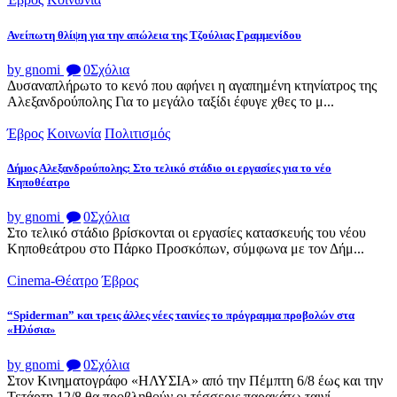
Ανείπωτη θλίψη για την απώλεια της Τζούλιας Γραμμενίδου
by gnomi
0
Σχόλια
Δυσαναπλήρωτο το κενό που αφήνει η αγαπημένη κτηνίατρος της
Αλεξανδρούπολης Για το μεγάλο ταξίδι έφυγε χθες το μ...
Έβρος
Κοινωνία
Πολιτισμός
Δήμος Αλεξανδρούπολης: Στο τελικό στάδιο οι εργασίες για το νέο
Κηποθέατρο
by gnomi
0
Σχόλια
Στο τελικό στάδιο βρίσκονται οι εργασίες κατασκευής του νέου
Κηποθεάτρου στο Πάρκο Προσκόπων, σύμφωνα με τον Δήμ...
Cinema-Θέατρο
Έβρος
“Spiderman” και τρεις άλλες νέες ταινίες το πρόγραμμα προβολών στα
«Ηλύσια»
by gnomi
0
Σχόλια
Στον Κινηματογράφο «ΗΛΥΣΙΑ» από την Πέμπτη 6/8 έως και την
Τετάρτη 12/8 θα προβληθούν οι τέσσερις παρακάτω ταινί...