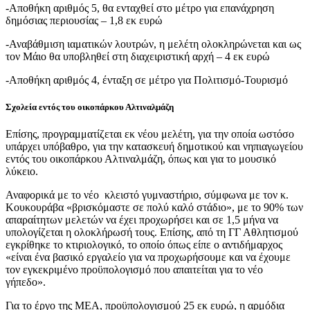
-Αποθήκη αριθμός 5, θα ενταχθεί στο μέτρο για επανάχρηση
δημόσιας περιουσίας – 1,8 εκ ευρώ
-Αναβάθμιση ιαματικών λουτρών, η μελέτη ολοκληρώνεται και ως
τον Μάιο θα υποβληθεί στη διαχειριστική αρχή – 4 εκ ευρώ
-Αποθήκη αριθμός 4, ένταξη σε μέτρο για Πολιτισμό-Τουρισμό
Σχολεία εντός του οικοπάρκου Αλτιναλμάζη
Επίσης, προγραμματίζεται εκ νέου μελέτη, για την οποία ωστόσο
υπάρχει υπόβαθρο, για την κατασκευή δημοτικού και νηπιαγωγείου
εντός του οικοπάρκου Αλτιναλμάζη, όπως και για το μουσικό
λύκειο.
Αναφορικά με το νέο κλειστό γυμναστήριο, σύμφωνα με τον κ.
Κουκουράβα «βρισκόμαστε σε πολύ καλό στάδιο», με το 90% των
απαραίτητων μελετών να έχει προχωρήσει και σε 1,5 μήνα να
υπολογίζεται η ολοκλήρωσή τους. Επίσης, από τη ΓΓ Αθλητισμού
εγκρίθηκε το κτιριολογικό, το οποίο όπως είπε ο αντιδήμαρχος
«είναι ένα βασικό εργαλείο για να προχωρήσουμε και να έχουμε
τον εγκεκριμένο προϋπολογισμό που απαιτείται για το νέο
γήπεδο».
Για το έργο της ΜΕΑ, προϋπολογισμού 25 εκ ευρώ, η αρμόδια