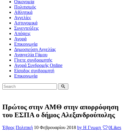
Οικονομία
Πολιτισμός
Αθλητικά
Αγγελίες
Αστυνομικά
Συνεντεύξεις
Απόψεις
Αγορά
Επικοινωνία
Δημοσιεύση Αγγελίας
Αναγγελία Γάμου
Γίνετε συνδρομητής
Αγορά Συνδρομής Online
Είσοδος συνδρομητή
Επικοινωνία
Πρώτος στην ΑΜΘ στην απορρόφηση
του ΕΣΠΑ ο δήμος Αλεξανδρούπολης
Έβρος
Πολιτική
10 Φεβρουαρίου 2018
by Η Γνωμη
0
Likes