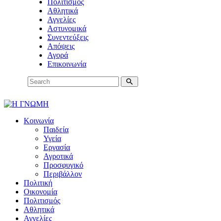
Πολιτισμός
Αθλητικά
Αγγελίες
Αστυνομικά
Συνεντεύξεις
Απόψεις
Αγορά
Επικοινωνία
Κοινωνία
Παιδεία
Υγεία
Εργασία
Αγροτικά
Προσφυγικό
Περιβάλλον
Πολιτική
Οικονομία
Πολιτισμός
Αθλητικά
Αγγελίες