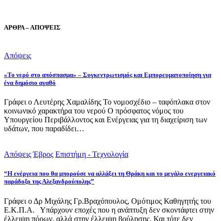
ΑΡΘΡΑ – ΑΠΟΨΕΙΣ
Απόψεις
«Το νερό στο απόσπασμα» – Συγκεντρωτισμός και Εμπορευματοποίηση για
ένα δημόσιο αγαθό
Γράφει ο Λευτέρης Χαμαλίδης Το νομοσχέδιο – ταφόπλακα στον
κοινωνικό χαρακτήρα του νερού Ο πρόσφατος νόμος του
Υπουργείου Περιβάλλοντος και Ενέργειας για τη διαχείριση των
υδάτων, που παραδίδει…
Απόψεις
Έβρος
Επιστήμη - Τεχνολογία
“Η ενέργεια που θα μπορούσε να αλλάξει τη Θράκη και το μεγάλο ενεργειακό
παράδοξο της Αλεξανδρούπολης”
Γράφει ο Δρ Μιχάλης Γρ.Βραχόπουλος, Ομότιμος Καθηγητής του
Ε.Κ.Π.Α. Υπάρχουν εποχές που η ανάπτυξη δεν σκοντάφτει στην
έλλειψη πόρων, αλλά στην έλλειψη βούλησης. Και τότε δεν