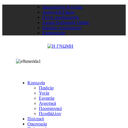
Δημοσιεύση Αγγελίας
Αναγγελία Γάμου
Γίνετε συνδρομητής
Αγορά Συνδρομής Online
Είσοδος συνδρομητή
Επικοινωνία
Κοινωνία
Παιδεία
Υγεία
Εργασία
Αγροτικά
Προσφυγικό
Περιβάλλον
Πολιτική
Οικονομία