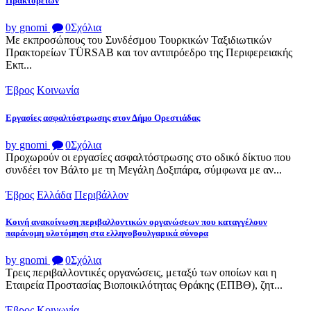
Πρακτορείων
by gnomi
0
Σχόλια
Με εκπροσώπους του Συνδέσμου Τουρκικών Ταξιδιωτικών
Πρακτορείων TÜRSAB και τον αντιπρόεδρο της Περιφερειακής
Εκπ...
Έβρος
Κοινωνία
Εργασίες ασφαλτόστρωσης στον Δήμο Ορεστιάδας
by gnomi
0
Σχόλια
Προχωρούν οι εργασίες ασφαλτόστρωσης στο οδικό δίκτυο που
συνδέει τον Βάλτο με τη Μεγάλη Δοξιπάρα, σύμφωνα με αν...
Έβρος
Ελλάδα
Περιβάλλον
Κοινή ανακοίνωση περιβαλλοντικών οργανώσεων που καταγγέλουν
παράνομη υλοτόμηση στα ελληνοβουλγαρικά σύνορα
by gnomi
0
Σχόλια
Τρεις περιβαλλοντικές οργανώσεις, μεταξύ των οποίων και η
Εταιρεία Προστασίας Βιοποικιλότητας Θράκης (ΕΠΒΘ), ζητ...
Έβρος
Κοινωνία