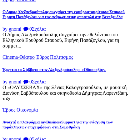
Ο Δήμος Αλεξανδρούπολης συγχαίρει την ερυθροσταυρίτισσα Σταυρού
Ειρήνη Παπάζογλου για την ανθρωπιστικη αποστολή στη Βενεζουέλα
by gnomi
0
Σχόλια
Ο Δήμος Αλεξανδρούπολης συγχαίρει την εθελόντρια του
Ελληνικού Ερυθρού Σταυρού, Ειρήνη Παπάζογλου, για τη
συμμετ...
Cinema-Θέατρο
Έβρος
Πολιτισμός
Έρχεται το Σάββατο στην Αλεξανδρούπολη ο «Οδυσσεβάχ»
by gnomi
0
Σχόλια
Ο «ΟΔΥΣΣΕΒΑΧ» της Ξένιας Καλογεροπούλου, με μουσική
Διονύση Σαββόπουλου και σκηνοθεσία Δήμητρας Λαρεντζάκη,
ταξι...
Έβρος
Οικονομία
Ανοιχτή η πλατφόρμα myBusinessSupport για την ενίσχυση των
πυρόπληκτων επιχειρήσεων στη Σαμοθράκη
by gnomi
0
Σχόλια