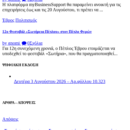
Η πλατφόρμα myBusinessSupport θα παραμείνει ανοικτή για τις
επιχειρήσεις έως και τις 20 Αυγούστου, τι πρέπει να ...
Έβρος
Πολιτισμός
12ο Φεστιβάλ «Σωτήρεια Πέπλου» στον Πέπλο Φερών
by gnomi
0
Σχόλια
Για 12η συνεχόμενη χρονιά, ο Πέπλος Έβρου ετοιμάζεται να
υποδεχθεί το φεστιβάλ «Σωτήρια», που θα πραγματοποιηθεί...
ΨΗΦΙΑΚΗ ΕΚΔΟΣΗ
Δευτέρα 3 Αυγούστου 2026 – Αρ.φύλλου 10.323
ΑΡΘΡΑ – ΑΠΟΨΕΙΣ
Απόψεις