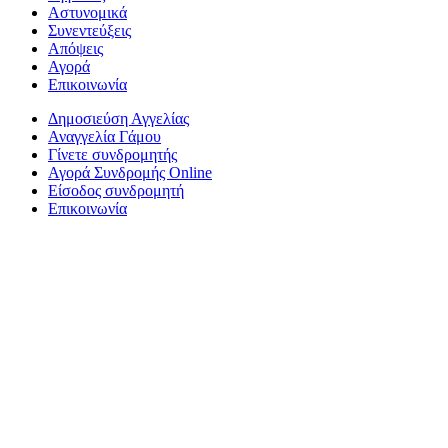
Αστυνομικά
Συνεντεύξεις
Απόψεις
Αγορά
Επικοινωνία
Δημοσιεύση Αγγελίας
Αναγγελία Γάμου
Γίνετε συνδρομητής
Αγορά Συνδρομής Online
Είσοδος συνδρομητή
Επικοινωνία