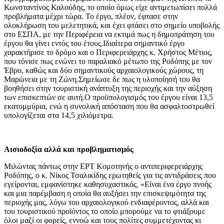
Κωνσταντίνος Καλούδης, το οποίο όμως είχε αντιμετωπίσει πολλά
προβλήματα μέχρι τώρα. Το έργο, πλέον, έφτασε στην
ολοκλήρωση του μελετητικά, και έχει φτάσει στο σημείο υποβολής
στο ΕΣΠΑ, με την Περιφέρεια να εκτιμά πως η δημοπράτηση του
έργου θα γίνει εντός του έτους.Ιδιαίτερα σημαντικό έργο
χαρακτήρισε το δρόμο και ο Περιφερειάρχης κ. Χρήστος Μέτιος,
που τόνισε πως ενώνει το παραλιακό μέτωπο της Ροδόπης με τον
Έβρο, καθώς και δύο σημαντικούς αρχαιολογικούς χώρους, τη
Μαρώνεια με τη Ζώνη.Σημείωσε δε πως η υλοποίησή του θα
βοηθήσει στην τουριστική ανάπτυξη της περιοχής και την αύξηση
των επισκεπτών σε αυτή.Ο προϋπολογισμός του έργου είναι 13,5
εκατομμύρια, ενώ η συνολική απόσταση που θα ασφαλτοστρωθεί
υπολογίζεται στα 14,5 χιλιόμετρα.
Αισιοδοξία αλλά και προβληματισμός
Μιλώντας πάντως στην ΕΡΤ Κομοτηνής ο αντιπεριφερειάρχης
Ροδόπης, ο κ. Νίκος Τσαλικίδης ερωτηθείς για τις αντιδράσεις που
εγείρονται, εμφανίστηκε καθησυχαστικός. «Είναι ένα έργο πνοής
και μια παρέμβαση η οποία θα αυξήσει την επισκεψιμότητα της
περιοχής μας, λόγω του αρχαιολογικού ενδιαφέροντος, αλλά και
του τουριστικού προϊόντος το οποίο μπορούμε να το φτιάξουμε
όλοι μαζί οι φορείς, εννοώ και τους πολίτες συμμετέχοντας κι