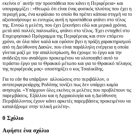
εκείνοι σ΄ αυτήν την προσπάθεια που κάνει η Περιφέρεια» και
υπογραμμίζει : «Θεωρώ ότι είναι ένας φυσικός πλούτος που έχει η
περιοχή μας, ένα κεφάλαιο το οποίο θα πρέπει κάποια στιγμή να το
αξιοποιήσουμε κι ευτυχώς αυτή η προσπάθεια φτάνει στο τέλος
της. Εννοώ η μελέτη, που έχει ξεκινήσει εδώ και μερικά χρόνια,
μετά από πολλές παλινωδίες, φτάνει στο τέλος. Έχει ενταχθεί στο
Επιχειρησιακό Πρόγραμμα της Περιφέρειας και στον επόμενο
χρόνο, αν όλα πάνε καλά και εφόσον βγει η πράξη χαρακτηρισμού
από τη Διεύθυνση Δασών, που είναι παράλληλη ενέργεια η οποία
γίνεται μαζί με την απαλλοτρίωση, θα έχουμε το έργο και την
ανάδειξη του αναδόχου προκειμένου να υλοποιηθεί αυτό το
τεράστιο έργο για το Θρακικό μέτωπο και για το Θρακικό πέλαγος
της περιφέρειάς μας» υποστηρίζει ο κος Τσαλικίδης.
Για το εάν θα υπάρξουν αλλοιώσεις στο περιβάλλον, ο
αντιπεριφερειάρχης Ροδόπης τονίζει πως δεν υπάρχει καμία
ανησυχία. «Υπάρχουν όλες εκείνες οι μελέτες που προβλέπουν τις
παρεμβάσεις. Εξάλλου και η Αρχαιολογία και η Διεύθυνση
Περιβάλλοντος έχουν κάνει αρκετές παρεμβάσεις προκειμένου να
καταλήξουμε στην τελική μελέτη».
0 Σχόλιο
Αφήστε ένα σχόλιο