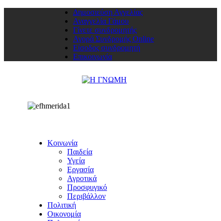
Δημοσιεύση Αγγελίας
Αναγγελία Γάμου
Γίνετε συνδρομητής
Αγορά Συνδρομής Online
Είσοδος συνδρομητή
Επικοινωνία
Κοινωνία
Παιδεία
Υγεία
Εργασία
Αγροτικά
Προσφυγικό
Περιβάλλον
Πολιτική
Οικονομία