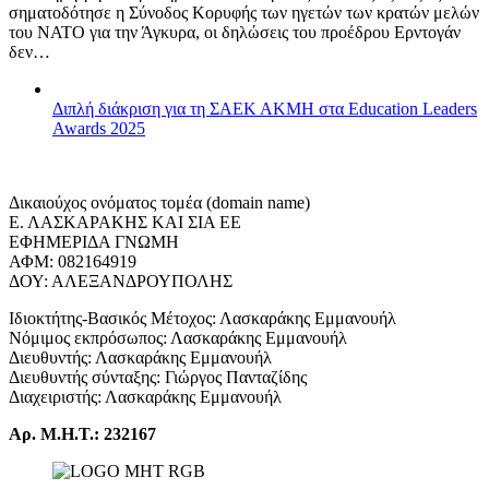
σηματοδότησε η Σύνοδος Κορυφής των ηγετών των κρατών μελών
του ΝΑΤΟ για την Άγκυρα, οι δηλώσεις του προέδρου Ερντογάν
δεν…
Διπλή διάκριση για τη ΣΑΕΚ ΑΚΜΗ στα Education Leaders
Awards 2025
Δικαιούχος ονόματος τομέα (domain name)
Ε. ΛΑΣΚΑΡΑΚΗΣ ΚΑΙ ΣΙΑ ΕΕ
ΕΦΗΜΕΡΙΔΑ ΓΝΩΜΗ
ΑΦΜ: 082164919
ΔΟΥ: ΑΛΕΞΑΝΔΡΟΥΠΟΛΗΣ
Ιδιοκτήτης-Βασικός Μέτοχος: Λασκαράκης Εμμανουήλ
Νόμιμος εκπρόσωπος: Λασκαράκης Εμμανουήλ
Διευθυντής: Λασκαράκης Εμμανουήλ
Διευθυντής σύνταξης: Γιώργος Πανταζίδης
Διαχειριστής: Λασκαράκης Εμμανουήλ
Αρ. Μ.Η.Τ.: 232167