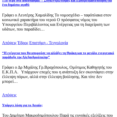
«Το νερό στο απόσπασμα» – Συγκεντρωτισμός και Εμπορευματοποίηση για
ένα δημόσιο αγαθό
Γράφει ο Λευτέρης Χαμαλίδης Το νομοσχέδιο – ταφόπλακα στον
κοινωνικό χαρακτήρα του νερού Ο πρόσφατος νόμος του
Υπουργείου Περιβάλλοντος και Ενέργειας για τη διαχείριση των
υδάτων, που παραδίδει…
Απόψεις
Έβρος
Επιστήμη - Τεχνολογία
“Η ενέργεια που θα μπορούσε να αλλάξει τη Θράκη και το μεγάλο ενεργειακό
παράδοξο της Αλεξανδρούπολης”
Γράφει ο Δρ Μιχάλης Γρ.Βραχόπουλος, Ομότιμος Καθηγητής του
Ε.Κ.Π.Α. Υπάρχουν εποχές που η ανάπτυξη δεν σκοντάφτει στην
έλλειψη πόρων, αλλά στην έλλειψη βούλησης. Και τότε δεν
μπορεί…
Απόψεις
Υπάρχει λύση για το Αιγαίο;
Του Δημήτρη Μακροδημόπουλου Παρά τις ευνοϊκές εξελίξεις που