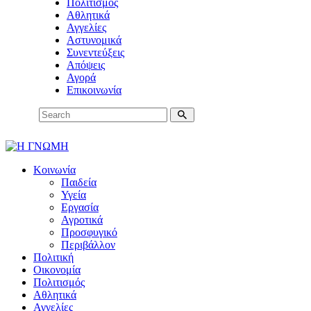
Πολιτισμός
Αθλητικά
Αγγελίες
Αστυνομικά
Συνεντεύξεις
Απόψεις
Αγορά
Επικοινωνία
Κοινωνία
Παιδεία
Υγεία
Εργασία
Αγροτικά
Προσφυγικό
Περιβάλλον
Πολιτική
Οικονομία
Πολιτισμός
Αθλητικά
Αγγελίες