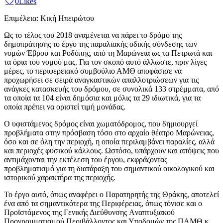
0
Likes
Επιμέλεια: Κική Ηπειρώτου
Ως το τέλος του 2018 αναμένεται να πάρει το δρόμο της
δημοπράτησης το έργο της παραλιακής οδικής σύνδεσης των
νομών Έβρου και Ροδόπης, από τη Μαρώνεια ως τα Πετρωτά και
τα όρια του νομού μας. Για τον σκοπό αυτό άλλωστε, πριν λίγες
μέρες, το περιφερειακό συμβούλιο ΑΜΘ αποφάσισε να
προχωρήσει σε σειρά αναγκαστικών απαλλοτριώσεων για τις
ανάγκες κατασκευής του δρόμου, σε συνολικά 133 στρέμματα, από
τα οποία τα 104 είναι δημόσια και μόλις τα 29 ιδιωτικά, για τα
οποία πρέπει να οριστεί τιμή μονάδας.
Ο υφιστάμενος δρόμος είναι χωματόδρομος, που δημιουργεί
προβλήματα στην πρόσβαση τόσο στο αρχαίο θέατρο Μαρώνειας,
όσο και σε όλη την περιοχή, η οποία περιλαμβάνει παραλίες, αλλά
και περιοχές φυσικού κάλλους. Ωστόσο, υπάρχουν και απόψεις που
αντιμάχονται την εκτέλεση του έργου, εκφράζοντας
προβληματισμό για τη διατάραξη του σημαντικού οικολογικού και
ιστορικού χαρακτήρα της περιοχής.
Το έργο αυτό, όπως αναφέρει ο Παρατηρητής της Θράκης, αποτελεί
ένα από τα σημαντικότερα της Περιφέρειας, όπως τόνισε και ο
Προϊστάμενος της Γενικής Διεύθυνσης Aναπτυξιακού
Προγραμματισμού Περιβάλλοντος και Υποδομών της ΠΑΜΘ κ.