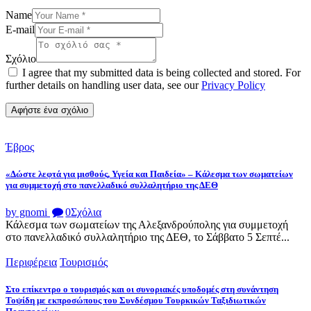
Name
E-mail
Σχόλιο
I agree that my submitted data is being collected and stored. For
further details on handling user data, see our
Privacy Policy
Έβρος
«Δώστε λεφτά για μισθούς, Υγεία και Παιδεία» – Κάλεσμα των σωματείων
για συμμετοχή στο πανελλαδικό συλλαλητήριο της ΔΕΘ
by gnomi
0
Σχόλια
Κάλεσμα των σωματείων της Αλεξανδρούπολης για συμμετοχή
στο πανελλαδικό συλλαλητήριο της ΔΕΘ, το Σάββατο 5 Σεπτέ...
Περιφέρεια
Τουρισμός
Στο επίκεντρο ο τουρισμός και οι συνοριακές υποδομές στη συνάντηση
Τοψίδη με εκπροσώπους του Συνδέσμου Τουρκικών Ταξιδιωτικών