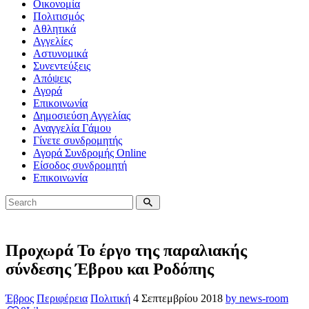
Οικονομία
Πολιτισμός
Αθλητικά
Αγγελίες
Αστυνομικά
Συνεντεύξεις
Απόψεις
Αγορά
Επικοινωνία
Δημοσιεύση Αγγελίας
Αναγγελία Γάμου
Γίνετε συνδρομητής
Αγορά Συνδρομής Online
Είσοδος συνδρομητή
Επικοινωνία
Προχωρά Το έργο της παραλιακής
σύνδεσης Έβρου και Ροδόπης
Έβρος
Περιφέρεια
Πολιτική
4 Σεπτεμβρίου 2018
by news-room