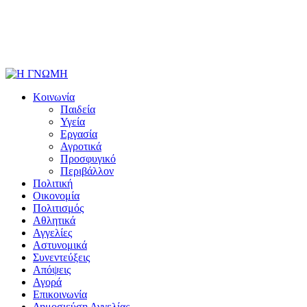
Κοινωνία
Παιδεία
Υγεία
Εργασία
Αγροτικά
Προσφυγικό
Περιβάλλον
Πολιτική
Οικονομία
Πολιτισμός
Αθλητικά
Αγγελίες
Αστυνομικά
Συνεντεύξεις
Απόψεις
Αγορά
Επικοινωνία
Δημοσιεύση Αγγελίας