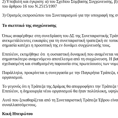
2) Υποβολή και έγκριση: α) του Σχεδίου Σύμβασης Συγχώνευσης, β)
του άρθρου 16 του Ν.2515/1997
3) Ορισμός εκπροσώπου του Συνεταιρισμού για την υπογραφή της 
Το σκεπτικό της συγχώνευσης
Όπως αναφέρθηκε στη συνεδρίαση του ΔΣ της Συνεταιριστικής Τράπ
ανεκμετάλλευτες ευκαιρίες για τη συνεταιριστική τραπεζική σε τοπ
σημασία κατέχει η προοπτική της εν δυνάμει συγχώνευσής τους.
Επιπλέον, εκτιμήθηκε ότι η ουσιαστική δυναμική που αναμένεται ν
σημαντικότερο αναμενόμενο αποτέλεσμα από τη συγχώνευση. Η βαθμι
σχεδιασμένη και σταθμισμένη παρουσία στις πρωτεύουσες των νομώ
Παράλληλα, προκρίνεται η συνεργασία με την Παγκρήτια Τράπεζα, η
οργανισμού.
Το γεγονός ότι η Τράπεζα της Δράμας θα απορροφήσει την Τράπεζα 
Επιπλέον, η δημιουργία νέου οργανισμού θα ήταν πολύπλοκη, υψηλο
Αυτό που ξεκαθαρίζεται από τη Συνεταιριστική Τράπεζα Έβρου είναι 
συναλλασσόμενους.
Κική Ηπειρώτου