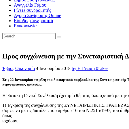
Αναγγελία Γάμου
Γίνετε συνδρομητής
Αγορά Συνδρομής Online
Είσοδος συνδρομητή
Επικοινωνία
Προς συγχώνευση με την Συνεταιριστική 
Έβρος
Οικονομία
4 Ιανουαρίου 2018
by Η Γνωμη
0
Likes
Στις 22 Ιανουαρίου τα μέλη του διοικητικού συμβουλίου της Συνεταιριστικής 
περιφερειακής τράπεζας.
Η Έκτακτη Γενική Συνέλευση έχει τρία θέματα, όλα σχετικά με την
1) Έγκριση της συγχώνευσης της ΣΥΝΕΤΑΙΡΙΣΤΙΚΗΣ ΤΡΑΠΕΖΑΣ
σύμφωνα με τις διατάξεις του άρθρου 16 του Ν.2515/1997, του άρθ
όπως
ισχύουν.