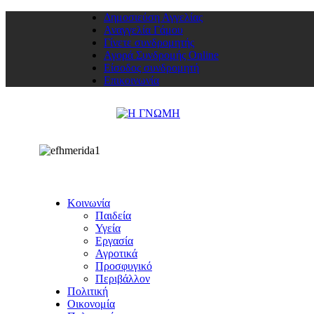
Δημοσιεύση Αγγελίας
Αναγγελία Γάμου
Γίνετε συνδρομητής
Αγορά Συνδρομής Online
Είσοδος συνδρομητή
Επικοινωνία
Κοινωνία
Παιδεία
Υγεία
Εργασία
Αγροτικά
Προσφυγικό
Περιβάλλον
Πολιτική
Οικονομία