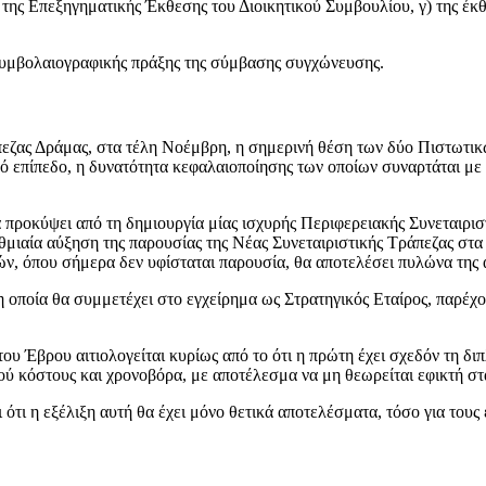
 της Επεξηγηματικής Έκθεσης του Διοικητικού Συμβουλίου, γ) της έ
συμβολαιογραφικής πράξης της σύμβασης συγχώνευσης.
εζας Δράμας, στα τέλη Νοέμβρη, η σημερινή θέση των δύο Πιστωτικ
ικό επίπεδο, η δυνατότητα κεφαλαιοποίησης των οποίων συναρτάται μ
α προκύψει από τη δημιουργία μίας ισχυρής Περιφερειακής Συνεταιρι
αία αύξηση της παρουσίας της Νέας Συνεταιριστικής Τράπεζας στα σ
ν, όπου σήμερα δεν υφίσταται παρουσία, θα αποτελέσει πυλώνα της 
 οποία θα συμμετέχει στο εγχείρημα ως Στρατηγικός Εταίρος, παρέχο
του Έβρου αιτιολογείται κυρίως από το ότι η πρώτη έχει σχεδόν τη 
ύ κόστους και χρονοβόρα, με αποτέλεσμα να μη θεωρείται εφικτή στα
ότι η εξέλιξη αυτή θα έχει μόνο θετικά αποτελέσματα, τόσο για τους 