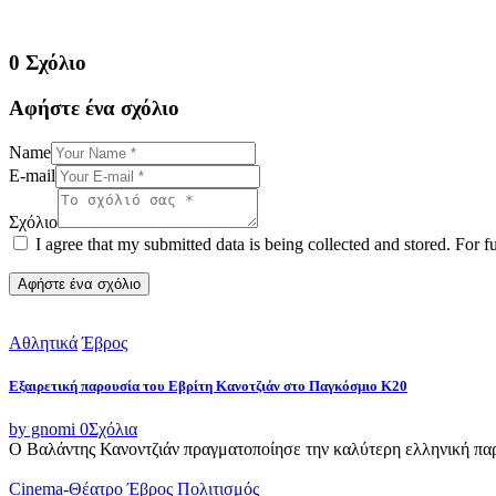
0 Σχόλιο
Αφήστε ένα σχόλιο
Name
E-mail
Σχόλιο
I agree that my submitted data is being collected and stored. For f
Αθλητικά
Έβρος
Εξαιρετική παρουσία του Εβρίτη Κανοτζιάν στο Παγκόσμιο Κ20
by gnomi
0
Σχόλια
Ο Βαλάντης Κανοντζιάν πραγματοποίησε την καλύτερη ελληνική παρο
Cinema-Θέατρο
Έβρος
Πολιτισμός