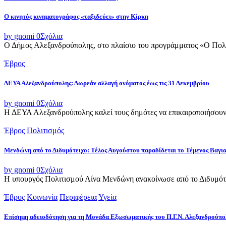
Ο κινητός κινηματογράφος «ταξιδεύει» στην Κίρκη
by gnomi
0
Σχόλια
Ο Δήμος Αλεξανδρούπολης, στο πλαίσιο του προγράμματος «Ο Πολιτι
Έβρος
ΔΕΥΑ Αλεξανδρούπολης: Δωρεάν αλλαγή ονόματος έως τις 31 Δεκεμβρίου
by gnomi
0
Σχόλια
Η ΔΕΥΑ Αλεξανδρούπολης καλεί τους δημότες να επικαιροποιήσουν τ
Έβρος
Πολιτισμός
Μενδώνη από το Διδυμότειχο: Τέλος Αυγούστου παραδίδεται το Τέμενος Βαγι
by gnomi
0
Σχόλια
Η υπουργός Πολιτισμού Λίνα Μενδώνη ανακοίνωσε από το Διδυμότε
Έβρος
Κοινωνία
Περιφέρεια
Υγεία
Επίσημη αδειοδότηση για τη Μονάδα Εξωσωματικής του Π.Γ.Ν. Αλεξανδρούπο