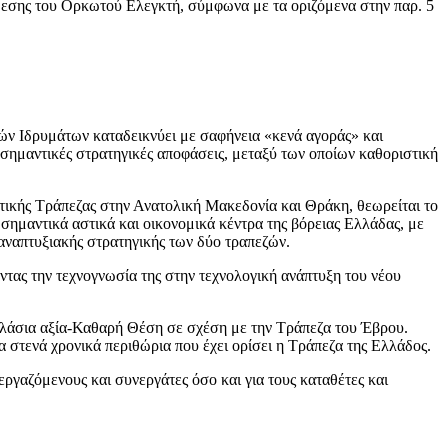
κθεσης του Ορκωτού Ελεγκτή, σύμφωνα με τα οριζόμενα στην παρ. 5
ών Ιδρυμάτων καταδεικνύει με σαφήνεια «κενά αγοράς» και
ε σημαντικές στρατηγικές αποφάσεις, μεταξύ των οποίων καθοριστική
στικής Τράπεζας στην Ανατολική Μακεδονία και Θράκη, θεωρείται το
ημαντικά αστικά και οικονομικά κέντρα της βόρειας Ελλάδας, με
αναπτυξιακής στρατηγικής των δύο τραπεζών.
ντας την τεχνογνωσία της στην τεχνολογική ανάπτυξη του νέου
διπλάσια αξία-Καθαρή Θέση σε σχέση με την Τράπεζα του Έβρου.
 στενά χρονικά περιθώρια που έχει ορίσει η Τράπεζα της Ελλάδος.
εργαζόμενους και συνεργάτες όσο και για τους καταθέτες και