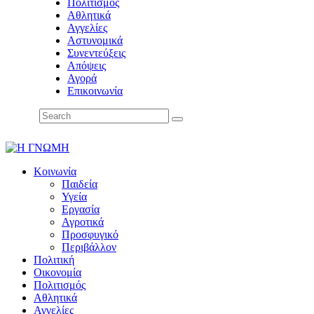
Πολιτισμός
Αθλητικά
Αγγελίες
Αστυνομικά
Συνεντεύξεις
Απόψεις
Αγορά
Επικοινωνία
Κοινωνία
Παιδεία
Υγεία
Εργασία
Αγροτικά
Προσφυγικό
Περιβάλλον
Πολιτική
Οικονομία
Πολιτισμός
Αθλητικά
Αγγελίες