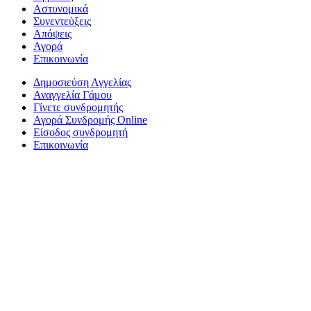
Αστυνομικά
Συνεντεύξεις
Απόψεις
Αγορά
Επικοινωνία
Δημοσιεύση Αγγελίας
Αναγγελία Γάμου
Γίνετε συνδρομητής
Αγορά Συνδρομής Online
Είσοδος συνδρομητή
Επικοινωνία