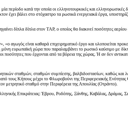
σε μία περίοδο κατά την οποία οι ελληνοτουρκικές και ελληνορωσικές 
τον έχει βάλει στο στόχαστρο τα ρωσικά ενεργειακά έργα, υποστηρίζο
ηγαίνει δίπλα δίπλα στον TAP, ο οποίος θα διακινεί ποσότητες αερίου
«ο αγωγός είναι καθαρά επιχειρηματικό έργο και υλοποιείται προκει
 η μόνη ευρωπαϊκή χώρα που παραλαμβάνει το ρωσικό καύσιμο με δίκ
ι ποσότητες που έρχονται από τα βόρεια της χώρας. Ή αν δεν αντικα
ητικών σταθμών, σταθμών συμπίεσης, βαλβιδοστασίων, καθώς και λ
α από τους Κήπους μέχρι το Φλωροβούνι της Περιφερειακής Ενότητας
 τον μετρητικό σταθμό στην Περιφέρεια της Απουλίας (Οτράντο).
Ελληνικής Επικράτειας: Έβρου, Ροδόπης, Ξάνθης, Καβάλας, Δράμας, 