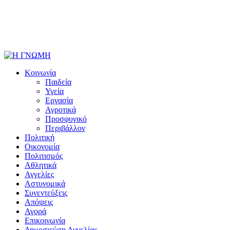
Κοινωνία
Παιδεία
Υγεία
Εργασία
Αγροτικά
Προσφυγικό
Περιβάλλον
Πολιτική
Οικονομία
Πολιτισμός
Αθλητικά
Αγγελίες
Αστυνομικά
Συνεντεύξεις
Απόψεις
Αγορά
Επικοινωνία
Δημοσιεύση Αγγελίας