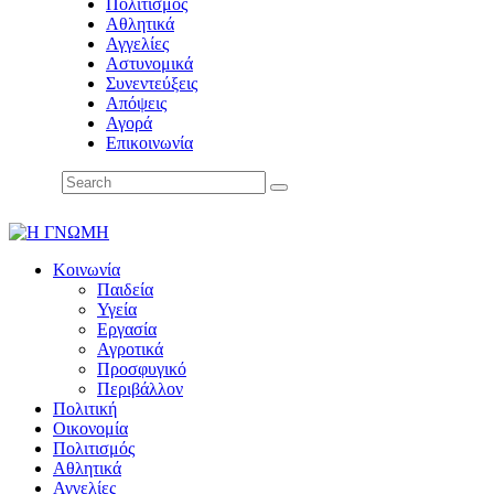
Πολιτισμός
Αθλητικά
Αγγελίες
Αστυνομικά
Συνεντεύξεις
Απόψεις
Αγορά
Επικοινωνία
Κοινωνία
Παιδεία
Υγεία
Εργασία
Αγροτικά
Προσφυγικό
Περιβάλλον
Πολιτική
Οικονομία
Πολιτισμός
Αθλητικά
Αγγελίες