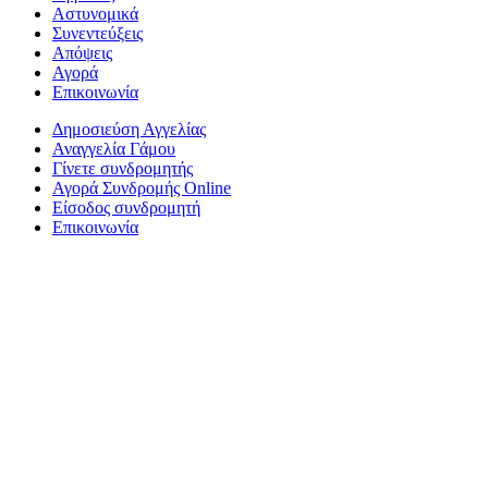
Αστυνομικά
Συνεντεύξεις
Απόψεις
Αγορά
Επικοινωνία
Δημοσιεύση Αγγελίας
Αναγγελία Γάμου
Γίνετε συνδρομητής
Αγορά Συνδρομής Online
Είσοδος συνδρομητή
Επικοινωνία