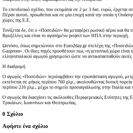
Το επενδυτικό σχέδιο, που εκτιμάται σε 2 με 3 δισ. ευρώ, έρχεται 
Πέραν αυτού, προωθείται και σε μία εποχή κατά την οποία η Ουάσιγκ
χώρες της Ε.Ε.
Τονίζεται δε, ότι ο «Ποσειδών» θα μεταφέρει ρωσικό αέριο και θα π
Βρυξέλλες και είναι το αγαπημένο project των ΗΠΑ στην περιοχή.
Ωστόσο, όπως σημειώνουν στο Euro2day.gr στελέχη της «Ποσειδών», 
Gazprom». Οι ίδιες πηγές προσθέτουν πως «η γειτονική χώρα είναι
ελληνοϊταλικού αγωγού χρησιμεύει ώστε να αντικατασταθούν αυτές ο
Η διαδρομή
Ο αγωγός «Ποσειδών» περιλαμβάνει την εγκατάσταση αγωγού, μετρ
εκτείνεται σε μήκος περίπου 760 χλμ., ακολουθώντας δυτική πορεί
περίπου 216 χλμ., μέχρι το σημείο προσαιγιάλωσης στην Ιταλία και
Ο αγωγός θα διασχίσει τις ακόλουθες Περιφερειακές Ενότητες της 
Τρικάλων, Ιωαννίνων και Θεσπρωτίας.
0 Σχόλιο
Αφήστε ένα σχόλιο