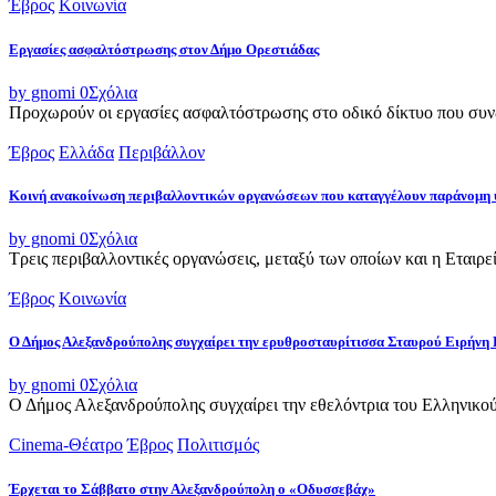
Έβρος
Κοινωνία
Εργασίες ασφαλτόστρωσης στον Δήμο Ορεστιάδας
by gnomi
0
Σχόλια
Προχωρούν οι εργασίες ασφαλτόστρωσης στο οδικό δίκτυο που συνδ
Έβρος
Ελλάδα
Περιβάλλον
Κοινή ανακοίνωση περιβαλλοντικών οργανώσεων που καταγγέλουν παράνομη 
by gnomi
0
Σχόλια
Τρεις περιβαλλοντικές οργανώσεις, μεταξύ των οποίων και η Εταιρ
Έβρος
Κοινωνία
Ο Δήμος Αλεξανδρούπολης συγχαίρει την ερυθροσταυρίτισσα Σταυρού Ειρήνη 
by gnomi
0
Σχόλια
Ο Δήμος Αλεξανδρούπολης συγχαίρει την εθελόντρια του Ελληνικού
Cinema-Θέατρο
Έβρος
Πολιτισμός
Έρχεται το Σάββατο στην Αλεξανδρούπολη ο «Οδυσσεβάχ»