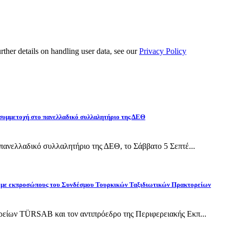
urther details on handling user data, see our
Privacy Policy
 συμμετοχή στο πανελλαδικό συλλαλητήριο της ΔΕΘ
ανελλαδικό συλλαλητήριο της ΔΕΘ, το Σάββατο 5 Σεπτέ...
ίδη με εκπροσώπους του Συνδέσμου Τουρκικών Ταξιδιωτικών Πρακτορείων
ίων TÜRSAB και τον αντιπρόεδρο της Περιφερειακής Εκπ...