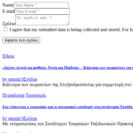
Name
E-mail
Σχόλιο
I agree that my submitted data is being collected and stored. For f
Έβρος
«Δώστε λεφτά για μισθούς, Υγεία και Παιδεία» – Κάλεσμα των σωματείων για
by gnomi
0
Σχόλια
Κάλεσμα των σωματείων της Αλεξανδρούπολης για συμμετοχή στο π
Περιφέρεια
Τουρισμός
Στο επίκεντρο ο τουρισμός και οι συνοριακές υποδομές στη συνάντηση Τοψ
by gnomi
0
Σχόλια
Με εκπροσώπους του Συνδέσμου Τουρκικών Ταξιδιωτικών Πρακτορε