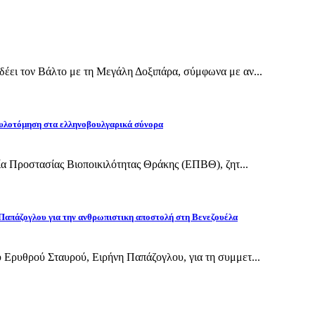
έει τον Βάλτο με τη Μεγάλη Δοξιπάρα, σύμφωνα με αν...
υλοτόμηση στα ελληνοβουλγαρικά σύνορα
εία Προστασίας Βιοποικιλότητας Θράκης (ΕΠΒΘ), ζητ...
Παπάζογλου για την ανθρωπιστικη αποστολή στη Βενεζουέλα
 Ερυθρού Σταυρού, Ειρήνη Παπάζογλου, για τη συμμετ...