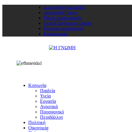
Δημοσιεύση Αγγελίας
Αναγγελία Γάμου
Γίνετε συνδρομητής
Αγορά Συνδρομής Online
Είσοδος συνδρομητή
Επικοινωνία
Κοινωνία
Παιδεία
Υγεία
Εργασία
Αγροτικά
Προσφυγικό
Περιβάλλον
Πολιτική
Οικονομία