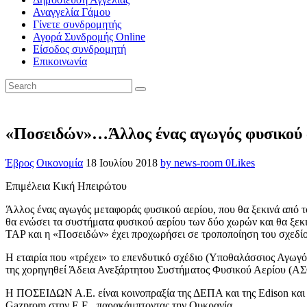
Αναγγελία Γάμου
Γίνετε συνδρομητής
Αγορά Συνδρομής Online
Είσοδος συνδρομητή
Επικοινωνία
«Ποσειδών»…Άλλος ένας αγωγός φυσικού α
Έβρος
Οικονομία
18 Ιουλίου 2018
by news-room
0
Likes
Επιμέλεια Κική Ηπειρώτου
Άλλος ένας αγωγός μεταφοράς φυσικού αερίου, που θα ξεκινά από τ
θα ενώσει τα συστήματα φυσικού αερίου των δύο χωρών και θα ξεκιν
TAP και η «Ποσειδών» έχει προχωρήσει σε τροποποίηση του σχεδίου
Η εταιρία που «τρέχει» το επενδυτικό σχέδιο (Υποθαλάσσιος Αγωγ
της χορηγηθεί Άδεια Ανεξάρτητου Συστήματος Φυσικού Αερίου (Α
Η ΠΟΣΕΙΔΩΝ Α.Ε. είναι κοινοπραξία της ΔΕΠΑ και της Edison και ο
Gazprom στην Ε.Ε., παρακάμπτοντας την Ουκρανία.