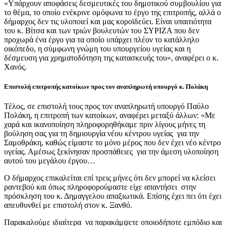
«Υπάρχουν αποφάσεις δεσμευτικές του δημοτικού συμβουλίου για
το θέμα, το οποίο ενέκρινε ομόφωνα το έργο της επιτροπής, αλλά ο
δήμαρχος δεν τις υλοποιεί και μας κοροϊδεύει. Είναι υπαιτιότητα
του κ. Βίτσα και των τριών βουλευτών του ΣΥΡΙΖΑ που δεν
προχωρά ένα έργο για τα οποίο υπάρχει πλέον το κατάλληλο
οικόπεδο, η σύμφωνη γνώμη του υπουργείου υγείας και η
δέσμευση για χρηματοδότηση της κατασκευής του», αναφέρει ο κ.
Χανός.
Επιστολή επιτροπής κατοίκων προς τον αναπληρωτή υπουργό κ. Πολάκη
Τέλος, σε επιστολή τους προς τον αναπληρωτή υπουργό Παύλο
Πολάκη, η επιτροπή των κατοίκων, αναφέρει μεταξύ άλλων: «Με
χαρά και ικανοποίηση πληροφορηθήκαμε πριν λίγους μήνες τη
βούληση σας για τη δημιουργία νέου κέντρου υγείας για την
Σαμοθράκη, καθώς είμαστε το μόνο μέρος που δεν έχει νέο κέντρο
υγείας. Αμέσως ξεκίνησαν προσπάθειες για την άμεση υλοποίηση
αυτού του μεγάλου έργου…
Ο δήμαρχος επικαλείται επί τρεις μήνες ότι δεν μπορεί να κλείσει
ραντεβού και όπως πληροφορούμαστε είχε απαντήσει στην
πρόσκληση του κ. Δημαγγελου απαξιωτικά. Επίσης έχει πει ότι έχει
απευθυνθεί με επιστολή στον κ. Ξανθό.
Παρακαλούμε ιδιαίτερα να παρακάμψετε οποιοδήποτε εμπόδιο και