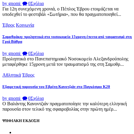
by gnomi
0
Σχόλια
Για 12η συνεχόμενη χρονιά, ο Πέπλος Έβρου ετοιμάζεται να
υποδεχθεί το φεστιβάλ «Σωτήρια», που θα πραγματοποιηθεί...
Έβρος
Κοινωνία
Σαμοθράκη: προληπτικά στο νοσοκομείο 15χρονη έπειτα από ταυματισμό στη
Γριά Βάθρα
by gnomi
0
Σχόλια
Προληπτικά στο Πανεπιστημιακό Νοσοκομείο Αλεξανδρούπολης
μεταφέρθηκε 15χρονη μετά τον τραυματισμό της στη Σαμοθρ...
Αθλητικά
Έβρος
Εξαιρετική παρουσία του Εβρίτη Κανοτζιάν στο Παγκόσμιο Κ20
by gnomi
0
Σχόλια
Ο Βαλάντης Κανοντζιάν πραγματοποίησε την καλύτερη ελληνική
παρουσία στον τελικό της σφαιροβολίας στην πρώτη ημέρ...
ΨΗΦΙΑΚΗ ΕΚΔΟΣΗ