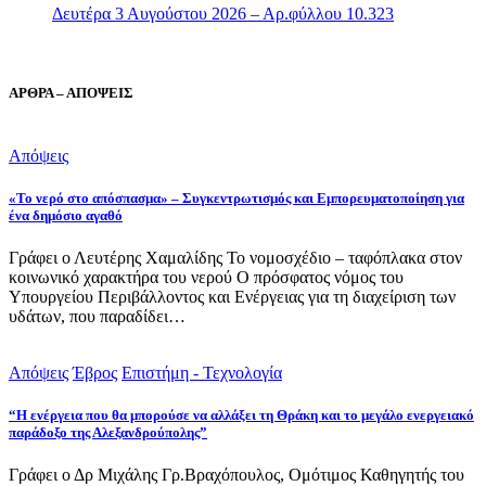
Δευτέρα 3 Αυγούστου 2026 – Αρ.φύλλου 10.323
ΑΡΘΡΑ – ΑΠΟΨΕΙΣ
Απόψεις
«Το νερό στο απόσπασμα» – Συγκεντρωτισμός και Εμπορευματοποίηση για
ένα δημόσιο αγαθό
Γράφει ο Λευτέρης Χαμαλίδης Το νομοσχέδιο – ταφόπλακα στον
κοινωνικό χαρακτήρα του νερού Ο πρόσφατος νόμος του
Υπουργείου Περιβάλλοντος και Ενέργειας για τη διαχείριση των
υδάτων, που παραδίδει…
Απόψεις
Έβρος
Επιστήμη - Τεχνολογία
“Η ενέργεια που θα μπορούσε να αλλάξει τη Θράκη και το μεγάλο ενεργειακό
παράδοξο της Αλεξανδρούπολης”
Γράφει ο Δρ Μιχάλης Γρ.Βραχόπουλος, Ομότιμος Καθηγητής του