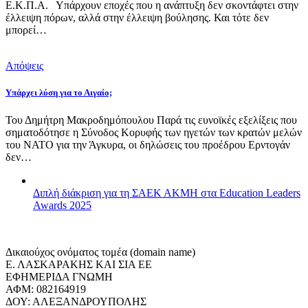
Ε.Κ.Π.Α. Υπάρχουν εποχές που η ανάπτυξη δεν σκοντάφτει στην
έλλειψη πόρων, αλλά στην έλλειψη βούλησης. Και τότε δεν
μπορεί…
Απόψεις
Υπάρχει λύση για το Αιγαίο;
Του Δημήτρη Μακροδημόπουλου Παρά τις ευνοϊκές εξελίξεις που
σηματοδότησε η Σύνοδος Κορυφής των ηγετών των κρατών μελών
του ΝΑΤΟ για την Άγκυρα, οι δηλώσεις του προέδρου Ερντογάν
δεν…
Διπλή διάκριση για τη ΣΑΕΚ ΑΚΜΗ στα Education Leaders
Awards 2025
Δικαιούχος ονόματος τομέα (domain name)
Ε. ΛΑΣΚΑΡΑΚΗΣ ΚΑΙ ΣΙΑ ΕΕ
ΕΦΗΜΕΡΙΔΑ ΓΝΩΜΗ
ΑΦΜ: 082164919
ΔΟΥ: ΑΛΕΞΑΝΔΡΟΥΠΟΛΗΣ