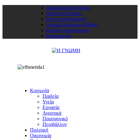
Δημοσιεύση Αγγελίας
Αναγγελία Γάμου
Γίνετε συνδρομητής
Αγορά Συνδρομής Online
Είσοδος συνδρομητή
Επικοινωνία
Κοινωνία
Παιδεία
Υγεία
Εργασία
Αγροτικά
Προσφυγικό
Περιβάλλον
Πολιτική
Οικονομία