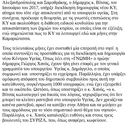
Αλεξανδρούπολης και Σαμοθράκης, ο δήμαρχος κ. Βίτσας, τον
Ιανουάριο του 2017, υπήρξε διεκδίκηση δημιουργίας νέου ΚΥ,
αίτημα που τότε είχε αποκλειστεί από το υπουργείο υγείας. Στη
συνέχεια, προέκυψε η θεομηνία, με τις γνωστές επιπτώσεις στο
ΚΥ και ακολούθησε η διάθεση ειδικού κονδυλίου για την
αποκατάσταση των ζημιών του κτιρίου, οι οποίες είναι σε εξέλιξη,
ενώ σημειώνεται πως το ΚΥ να λειτουργεί εδώ και μήνες στην
Καμαριώτισσα.
Τους τελευταίους μήνες έχει συσταθεί μία επιτροπή στο νησί η
οποία συντονίζει τις προσπάθειες για τη διεκδίκηση και δημιουργία
νέου Κέντρου Υγείας. Όπως λέει στη «ΓΝΩΜΗ» ο πρώην
δήμαρχος Γιώργος Χανός, έχουν ήδη γίνει επαφές με τον γενικό
γραμματέα του υπουργείου Υγείας κ. Δημάγγελο, ο οποίος
συμφωνεί και υποστηρίζει το εγχείρημα. Παράλληλα, έχει υπάρξει
ομόφωνη απόφαση του δημοτικού συμβουλίου προς αυτή την
κατεύθυνση, συγκέντρωση 1000 υπογραφών, ενώ έχει εξευρεθεί
και το οικόπεδο. Ωστόσο, όπως υποστηρίζει ο κ. Χανός, «ο κ.
Βίτσας κωλυσιεργεί για δικούς του λόγους, ισχυριζόμενος ότι δεν
μπορεί να κλείσει ραντεβού στο υπουργείο Υγείας. Δεν χρειάζεται
κανένα ραντεβού, αρκεί να κατέβει στην Αθήνα και να μιλήσει με
τους αρμόδιους για το τόσο σημαντικό αυτό θέμα του νησιού».
Παράλληλα, ο κ. Χανός καταλογίζει ευθύνες και στους τρεις
βουλευτές του ΣΥΡΙΖΑ, που, όπως αναφέρει, κωφεύουν.