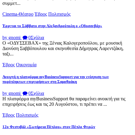
συμμετ...
Cinema-Θέατρο
Έβρος
Πολιτισμός
Έρχεται το Σάββατο στην Αλεξανδρούπολη ο «Οδυσσεβάχ»
by gnomi
0
Σχόλια
Ο «ΟΔΥΣΣΕΒΑΧ» της Ξένιας Καλογεροπούλου, με μουσική
Διονύση Σαββόπουλου και σκηνοθεσία Δήμητρας Λαρεντζάκη,
ταξι...
Έβρος
Οικονομία
Ανοιχτή η πλατφόρμα myBusinessSupport για την ενίσχυση των
πυρόπληκτων επιχειρήσεων στη Σαμοθράκη
by gnomi
0
Σχόλια
Η πλατφόρμα myBusinessSupport θα παραμείνει ανοικτή για τις
επιχειρήσεις έως και τις 20 Αυγούστου, τι πρέπει να ...
Έβρος
Πολιτισμός
12ο Φεστιβάλ «Σωτήρεια Πέπλου» στον Πέπλο Φερών