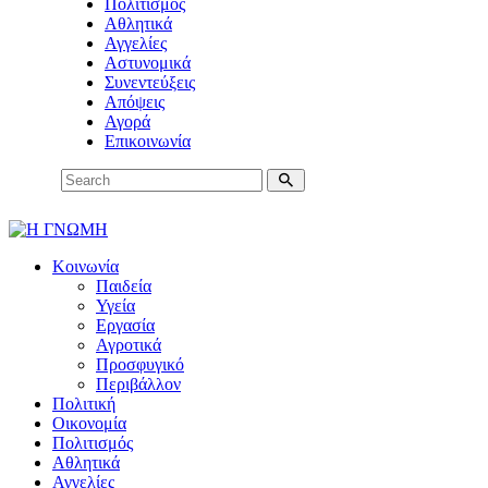
Πολιτισμός
Αθλητικά
Αγγελίες
Αστυνομικά
Συνεντεύξεις
Απόψεις
Αγορά
Επικοινωνία
Κοινωνία
Παιδεία
Υγεία
Εργασία
Αγροτικά
Προσφυγικό
Περιβάλλον
Πολιτική
Οικονομία
Πολιτισμός
Αθλητικά
Αγγελίες