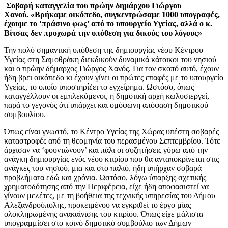
Σοβαρή καταγγελία του πρώην δημάρχου Γιώργου
Χανού.
«Βρήκαμε οικόπεδο, συγκεντρώσαμε 1000 υπογραφές,
έχουμε το ‘πράσινο φως’ από το υπουργείο Υγείας, αλλά ο κ.
Βίτσας δεν προχωρά την υπόθεση για δικούς του λόγους»
Την πολύ σημαντική υπόθεση της δημιουργίας νέου Κέντρου
Υγείας στη Σαμοθράκη διεκδικούν δυναμικά κάτοικοι του νησιού
και ο πρώην δήμαρχος Γιώργος Χανός. Για τον σκοπό αυτό, έχουν
ήδη βρει οικόπεδο κι έχουν γίνει οι πρώτες επαφές με το υπουργείο
Υγείας, το οποίο υποστηρίζει το εγχείρημα. Ωστόσο, όπως
καταγγέλλουν οι εμπλεκόμενοι, η δημοτική αρχή κωλυσιεργεί,
παρά το γεγονός ότι υπάρχει και ομόφωνη απόφαση δημοτικού
συμβουλίου.
Όπως είναι γνωστό, το Κέντρο Υγείας της Χώρας υπέστη σοβαρές
καταστροφές από τη θεομηνία του περασμένου Σεπτεμβρίου. Τότε
άρχισαν να ‘φουντώνουν’ και πάλι οι συζητήσεις γύρω από την
ανάγκη δημιουργίας ενός νέου κτιρίου που θα ανταποκρίνεται στις
ανάγκες του νησιού, μια και στο παλιό, ήδη υπήρχαν σοβαρά
προβλήματα εδώ και χρόνια. Ωστόσο, λόγω ύπαρξης σχετικής
χρηματοδότησης από την Περιφέρεια, είχε ήδη αποφασιστεί να
γίνουν μελέτες, με τη βοήθεια της τεχνικής υπηρεσίας του Δήμου
Αλεξανδρούπολης, προκειμένου να εγκριθεί το έργο μίας
ολοκληρωμένης ανακαίνισης του κτιρίου. Όπως είχε μάλιστα
υπογραμμίσει στο κοινό δημοτικό συμβούλιο των Δήμων