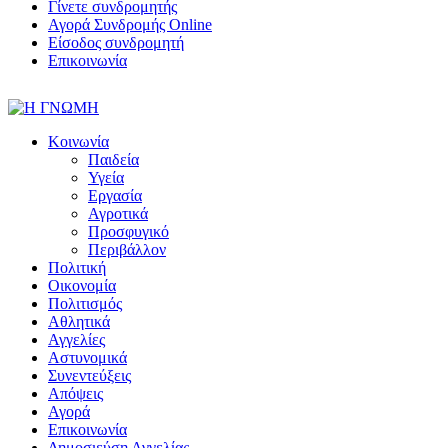
Γίνετε συνδρομητής
Αγορά Συνδρομής Online
Είσοδος συνδρομητή
Επικοινωνία
Κοινωνία
Παιδεία
Υγεία
Εργασία
Αγροτικά
Προσφυγικό
Περιβάλλον
Πολιτική
Οικονομία
Πολιτισμός
Αθλητικά
Αγγελίες
Αστυνομικά
Συνεντεύξεις
Απόψεις
Αγορά
Επικοινωνία
Δημοσιεύση Αγγελίας