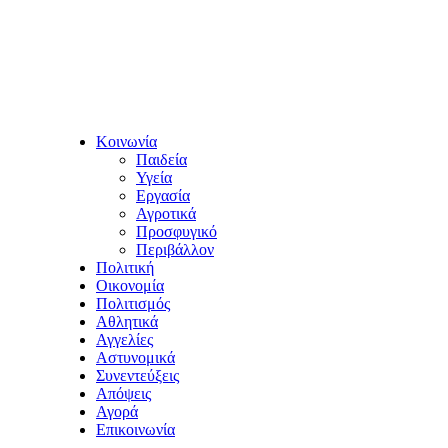
Κοινωνία
Παιδεία
Υγεία
Εργασία
Αγροτικά
Προσφυγικό
Περιβάλλον
Πολιτική
Οικονομία
Πολιτισμός
Αθλητικά
Αγγελίες
Αστυνομικά
Συνεντεύξεις
Απόψεις
Αγορά
Επικοινωνία