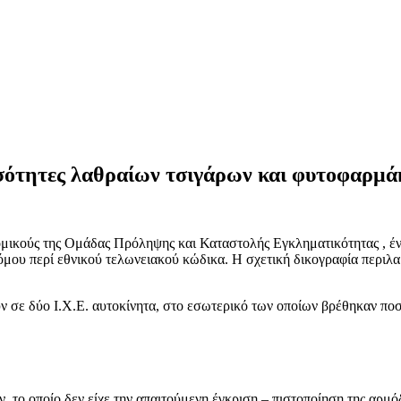
σότητες λαθραίων τσιγάρων και φυτοφαρμ
ικούς της Ομάδας Πρόληψης και Καταστολής Εγκληματικότητας , ένας
όμου περί εθνικού τελωνειακού κώδικα. Η σχετική δικογραφία περιλ
ουν σε δύο Ι.Χ.Ε. αυτοκίνητα, στο εσωτερικό των οποίων βρέθηκαν π
, το οποίο δεν είχε την απαιτούμενη έγκριση – πιστοποίηση της αρμό