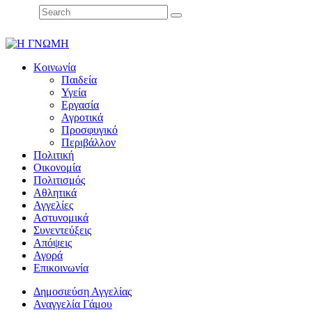
Κοινωνία
Παιδεία
Υγεία
Εργασία
Αγροτικά
Προσφυγικό
Περιβάλλον
Πολιτική
Οικονομία
Πολιτισμός
Αθλητικά
Αγγελίες
Αστυνομικά
Συνεντεύξεις
Απόψεις
Αγορά
Επικοινωνία
Δημοσιεύση Αγγελίας
Αναγγελία Γάμου