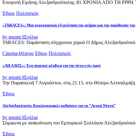
Επιτροπή Ειρήνης Αλεξανδρούπολης: 81 ΧΡΟΝΙΑ ΑΠΟ ΤΗ Ρ
Έβρος
Πολιτισμός
«ThRACES»: Μια χορογραφική εξερεύνηση της μνήμης και της παράδοσης της
by gnomi
0
Σχόλια
ThRACES: Παράσταση σύγχρονου χορού Ο Δήμος Αλεξανδρούπολης 
Cinema-Θέατρο
Έβρος
Πολιτισμός
«ΑΗ ΛΑΟΣ»: Ένα σκηνικό ρέκβιεμ για την ήττα ενός λαού
by gnomi
0
Σχόλια
Την Παρασκευή 7 Αυγούστου, στις 21.15, στο Θέατρο Αλτιναλμάζη 
Έβρος
Αλεξανδρούπολη: Κυκλοφοριακές ρυθμίσεις για τη “Λευκή Νύχτα”
by gnomi
0
Σχόλια
Σύμφωνα με ανακοίνωση του Εμπορικού Συλλόγου Αλεξανδρούπολης,
Έβρος