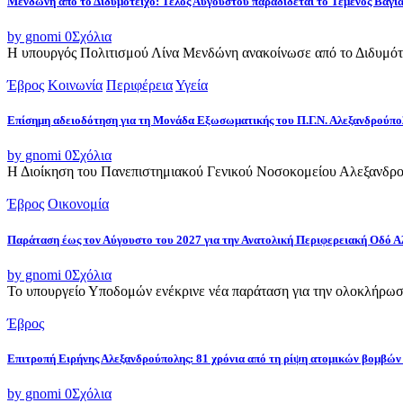
Μενδώνη από το Διδυμότειχο: Τέλος Αυγούστου παραδίδεται το Τέμενος Βαγι
by gnomi
0
Σχόλια
Η υπουργός Πολιτισμού Λίνα Μενδώνη ανακοίνωσε από το Διδυμότε
Έβρος
Κοινωνία
Περιφέρεια
Υγεία
Επίσημη αδειοδότηση για τη Μονάδα Εξωσωματικής του Π.Γ.Ν. Αλεξανδρούπο
by gnomi
0
Σχόλια
Η Διοίκηση του Πανεπιστημιακού Γενικού Νοσοκομείου Αλεξανδρού
Έβρος
Οικονομία
Παράταση έως τον Αύγουστο του 2027 για την Ανατολική Περιφερειακή Οδό 
by gnomi
0
Σχόλια
Το υπουργείο Υποδομών ενέκρινε νέα παράταση για την ολοκλήρωσ
Έβρος
Επιτροπή Ειρήνης Αλεξανδρούπολης: 81 χρόνια από τη ρίψη ατομικών βομβών
by gnomi
0
Σχόλια