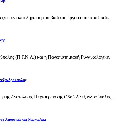
αζήτ
ιχο την ολοκλήρωση του βασικού έργου αποκατάστασης ...
λης
πολης (Π.Γ.Ν.Α.) και η Πανεπιστημιακή Γυναικολογική...
Αλεξανδρούπολης
η της Ανατολικής Περιφερειακής Οδού Αλεξανδρούπολης...
 σε Χιροσίμα και Ναγκασάκι