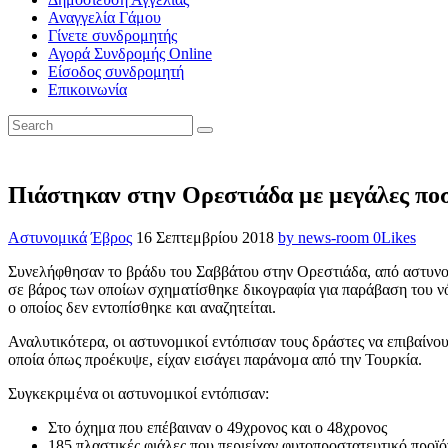
Αναγγελία Γάμου
Γίνετε συνδρομητής
Αγορά Συνδρομής Online
Είσοδος συνδρομητή
Επικοινωνία
Πιάστηκαν στην Ορεστιάδα με μεγάλες πο
Αστυνομικά
Έβρος
16 Σεπτεμβρίου 2018
by news-room
0
Likes
Συνελήφθησαν το βράδυ του Σαββάτου στην Ορεστιάδα, από αστυνομ
σε βάρος των οποίων σχηματίσθηκε δικογραφία για παράβαση του ν
ο οποίος δεν εντοπίσθηκε και αναζητείται.
Αναλυτικότερα, οι αστυνομικοί εντόπισαν τους δράστες να επιβαίν
οποία όπως προέκυψε, είχαν εισάγει παράνομα από την Τουρκία.
Συγκεκριμένα οι αστυνομικοί εντόπισαν:
Στο όχημα που επέβαιναν ο 49χρονος και ο 48χρονος
185 πλαστικές φιάλες που περιείχαν φυτοπροστατευτικό προϊόν