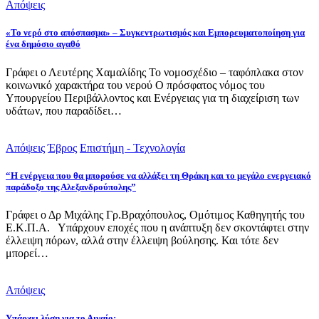
Απόψεις
«Το νερό στο απόσπασμα» – Συγκεντρωτισμός και Εμπορευματοποίηση για
ένα δημόσιο αγαθό
Γράφει ο Λευτέρης Χαμαλίδης Το νομοσχέδιο – ταφόπλακα στον
κοινωνικό χαρακτήρα του νερού Ο πρόσφατος νόμος του
Υπουργείου Περιβάλλοντος και Ενέργειας για τη διαχείριση των
υδάτων, που παραδίδει…
Απόψεις
Έβρος
Επιστήμη - Τεχνολογία
“Η ενέργεια που θα μπορούσε να αλλάξει τη Θράκη και το μεγάλο ενεργειακό
παράδοξο της Αλεξανδρούπολης”
Γράφει ο Δρ Μιχάλης Γρ.Βραχόπουλος, Ομότιμος Καθηγητής του
Ε.Κ.Π.Α. Υπάρχουν εποχές που η ανάπτυξη δεν σκοντάφτει στην
έλλειψη πόρων, αλλά στην έλλειψη βούλησης. Και τότε δεν
μπορεί…
Απόψεις
Υπάρχει λύση για το Αιγαίο;