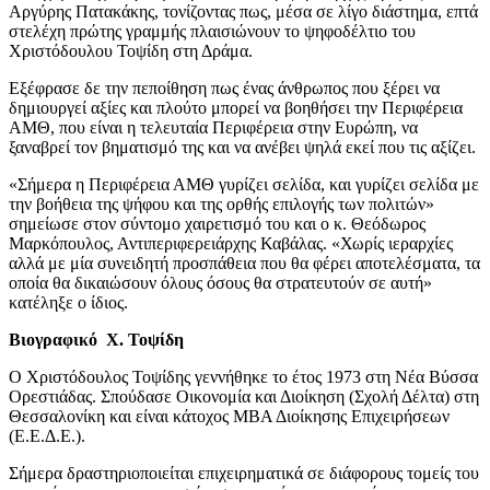
Αργύρης Πατακάκης, τονίζοντας πως, μέσα σε λίγο διάστημα, επτά
στελέχη πρώτης γραμμής πλαισιώνουν το ψηφοδέλτιο του
Χριστόδουλου Τοψίδη στη Δράμα.
Εξέφρασε δε την πεποίθηση πως ένας άνθρωπος που ξέρει να
δημιουργεί αξίες και πλούτο μπορεί να βοηθήσει την Περιφέρεια
ΑΜΘ, που είναι η τελευταία Περιφέρεια στην Ευρώπη, να
ξαναβρεί τον βηματισμό της και να ανέβει ψηλά εκεί που τις αξίζει.
«Σήμερα η Περιφέρεια ΑΜΘ γυρίζει σελίδα, και γυρίζει σελίδα με
την βοήθεια της ψήφου και της ορθής επιλογής των πολιτών»
σημείωσε στον σύντομο χαιρετισμό του και ο κ. Θεόδωρος
Μαρκόπουλος, Αντιπεριφερειάρχης Καβάλας. «Χωρίς ιεραρχίες
αλλά με μία συνειδητή προσπάθεια που θα φέρει αποτελέσματα, τα
οποία θα δικαιώσουν όλους όσους θα στρατευτούν σε αυτή»
κατέληξε ο ίδιος.
Βιογραφικό Χ. Τοψίδη
Ο Χριστόδουλος Τοψίδης γεννήθηκε το έτος 1973 στη Νέα Βύσσα
Ορεστιάδας. Σπούδασε Οικονομία και Διοίκηση (Σχολή Δέλτα) στη
Θεσσαλονίκη και είναι κάτοχος ΜΒΑ Διοίκησης Επιχειρήσεων
(Ε.Ε.Δ.Ε.).
Σήμερα δραστηριοποιείται επιχειρηματικά σε διάφορους τομείς του