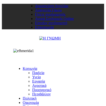
Δημοσιεύση Αγγελίας
Αναγγελία Γάμου
Γίνετε συνδρομητής
Αγορά Συνδρομής Online
Είσοδος συνδρομητή
Επικοινωνία
Κοινωνία
Παιδεία
Υγεία
Εργασία
Αγροτικά
Προσφυγικό
Περιβάλλον
Πολιτική
Οικονομία