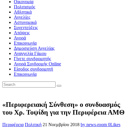
Οικονομία
Πολιτισμός
Αθλητικά
Αγγελίες
Αστυνομικά
Συνεντεύξεις
Απόψεις
Αγορά
Επικοινωνία
Δημοσιεύση Αγγελίας
Αναγγελία Γάμου
Γίνετε συνδρομητής
Αγορά Συνδρομής Online
Είσοδος συνδρομητή
Επικοινωνία
«Περιφερειακή Σύνθεση» ο συνδυασμός
του Χρ. Τοψίδη για την Περιφέρεια ΑΜΘ
Περιφέρεια
Πολιτική
21 Νοεμβρίου 2018
by news-room
0
Likes