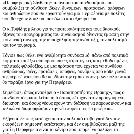
«Περιφερειακή Σύνθεση» το όνομα του συνδυασμού που
συμβολίζει τη σύνθεση ιδεών, δυνάμεων, προτάσεων, απόψεων
και ανθρώπων που θα εργαστούν για μια Περιφέρεια με πολίτες
που θα έχουν δουλειά, ασφάλεια και αξιοπρέπεια.
Ο κ.Τοψίδης μίλησε για τις προτεραιότητες και τους βασικούς
άξονες του προγράμματος του συνδυασμού δίνοντας έμφαση στην
κοινωνική συνοχή, την απασχόληση την ανάπτυξη, τον πολιτισμό
και τον τουρισμό.
Τόνισε πως θέλει ένα ανεξάρτητο συνδυασμό, πάνω από πολιτικά
κόμματα και έξω από προσωπικές στρατηγικές και μεθοδευμένες
πολιτικές φιλοδοξίες, με μια πρόταση που έρχεται να συνθέσει
ανθρώπους, ιδέες, προτάσεις, απόψεις, δυνάμεις από κάθε γωνιά
της περιφέρειας που θα κερδίσει την εμπιστοσύνη των πολιτών και
θα παράξει έργο για την Περιφέρεια.
Σημείωσε, όπως αναφέρει ο «Παρατηρητής της Θράκης», πως ο
συνδυασμός αποτελείται από όσους πέτυχαν στην προηγούμενη
διοίκηση, και όσους νέους έχουν την διάθεση να παρουσιάσουν και
τελικά να διαμορφώσουν την νέα πορεία της Περιφέρειας.
Εξήγησε δε πως κατέρχεται στον πολιτικό στίβο γιατί δεν τον
εκφράζει η σημερινή κατάσταση, και δεν συμβιβάζεται μαζί της,
γιατί η Περιφέρεια είναι το κέντρο που μπορεί να αλλάξει τα