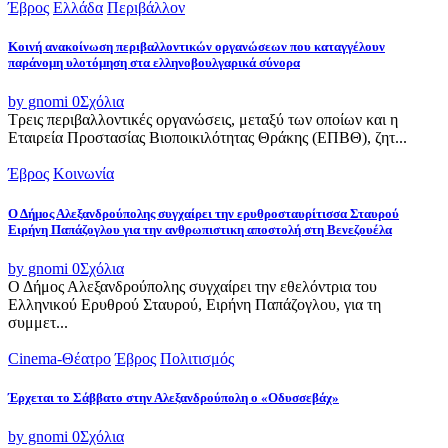
Έβρος
Ελλάδα
Περιβάλλον
Κοινή ανακοίνωση περιβαλλοντικών οργανώσεων που καταγγέλουν
παράνομη υλοτόμηση στα ελληνοβουλγαρικά σύνορα
by gnomi
0
Σχόλια
Τρεις περιβαλλοντικές οργανώσεις, μεταξύ των οποίων και η
Εταιρεία Προστασίας Βιοποικιλότητας Θράκης (ΕΠΒΘ), ζητ...
Έβρος
Κοινωνία
Ο Δήμος Αλεξανδρούπολης συγχαίρει την ερυθροσταυρίτισσα Σταυρού
Ειρήνη Παπάζογλου για την ανθρωπιστικη αποστολή στη Βενεζουέλα
by gnomi
0
Σχόλια
Ο Δήμος Αλεξανδρούπολης συγχαίρει την εθελόντρια του
Ελληνικού Ερυθρού Σταυρού, Ειρήνη Παπάζογλου, για τη
συμμετ...
Cinema-Θέατρο
Έβρος
Πολιτισμός
Έρχεται το Σάββατο στην Αλεξανδρούπολη ο «Οδυσσεβάχ»
by gnomi
0
Σχόλια