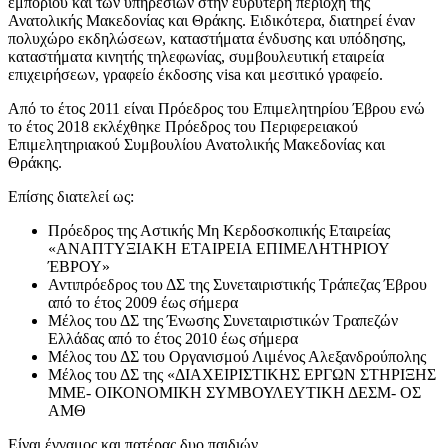
εμπορίου και των υπηρεσιών στην ευρύτερη περιοχή της
Ανατολικής Μακεδονίας και Θράκης. Ειδικότερα, διατηρεί έναν
πολυχώρο εκδηλώσεων, καταστήματα ένδυσης και υπόδησης,
καταστήματα κινητής τηλεφωνίας, συμβουλευτική εταιρεία
επιχειρήσεων, γραφείο έκδοσης visa και μεσιτικό γραφείο.
Από το έτος 2011 είναι Πρόεδρος του Επιμελητηρίου Έβρου ενώ
το έτος 2018 εκλέχθηκε Πρόεδρος του Περιφερειακού
Επιμελητηριακού Συμβουλίου Ανατολικής Μακεδονίας και
Θράκης.
Επίσης διατελεί ως:
Πρόεδρος της Αστικής Μη Κερδοσκοπικής Εταιρείας
«ΑΝΑΠΤΥΞΙΑΚΗ ΕΤΑΙΡΕΙΑ ΕΠΙΜΕΛΗΤΗΡΙΟΥ
ΈΒΡΟΥ»
Αντιπρόεδρος του ΔΣ της Συνεταιριστικής Τράπεζας Έβρου
από το έτος 2009 έως σήμερα
Μέλος του ΔΣ της Ένωσης Συνεταιριστικών Τραπεζών
Ελλάδας από το έτος 2010 έως σήμερα
Μέλος του ΔΣ του Οργανισμού Λιμένος Αλεξανδρούπολης
Μέλος του ΔΣ της «ΔΙΑΧΕΙΡΙΣΤΙΚΗΣ ΕΡΓΩΝ ΣΤΗΡΙΞΗΣ
ΜΜΕ- ΟΙΚΟΝΟΜΙΚΗ ΣΥΜΒΟΥΛΕΥΤΙΚΗ ΔΕΣΜ- ΟΣ
ΑΜΘ
Είναι έγγαμος και πατέρας δυο παιδιών.