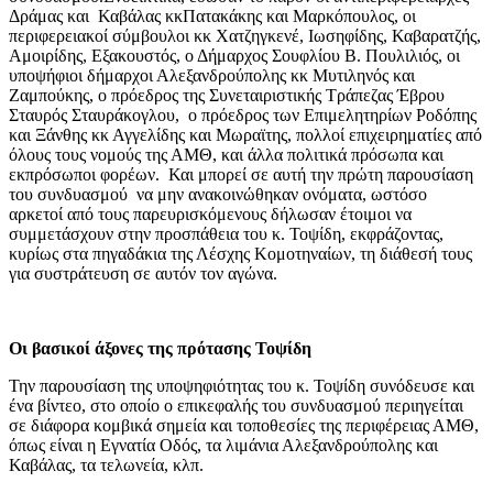
Δράμας και Καβάλας κκΠατακάκης και Μαρκόπουλος, οι
περιφερειακοί σύμβουλοι κκ Χατζηγκενέ, Ιωσηφίδης, Καβαρατζής,
Αμοιρίδης, Εξακουστός, ο Δήμαρχος Σουφλίου Β. Πουλιλιός, οι
υποψήφιοι δήμαρχοι Αλεξανδρούπολης κκ Μυτιληνός και
Ζαμπούκης, ο πρόεδρος της Συνεταιριστικής Τράπεζας Έβρου
Σταυρός Σταυράκογλου, ο πρόεδρος των Επιμελητηρίων Ροδόπης
και Ξάνθης κκ Αγγελίδης και Μωραϊτης, πολλοί επιχειρηματίες από
όλους τους νομούς της ΑΜΘ, και άλλα πολιτικά πρόσωπα και
εκπρόσωποι φορέων. Και μπορεί σε αυτή την πρώτη παρουσίαση
του συνδυασμού να μην ανακοινώθηκαν ονόματα, ωστόσο
αρκετοί από τους παρευρισκόμενους δήλωσαν έτοιμοι να
συμμετάσχουν στην προσπάθεια του κ. Τοψίδη, εκφράζοντας,
κυρίως στα πηγαδάκια της Λέσχης Κομοτηναίων, τη διάθεσή τους
για συστράτευση σε αυτόν τον αγώνα.
Οι βασικοί άξονες της πρότασης Τοψίδη
Την παρουσίαση της υποψηφιότητας του κ. Τοψίδη συνόδευσε και
ένα βίντεο, στο οποίο ο επικεφαλής του συνδυασμού περιηγείται
σε διάφορα κομβικά σημεία και τοποθεσίες της περιφέρειας ΑΜΘ,
όπως είναι η Εγνατία Οδός, τα λιμάνια Αλεξανδρούπολης και
Καβάλας, τα τελωνεία, κλπ.