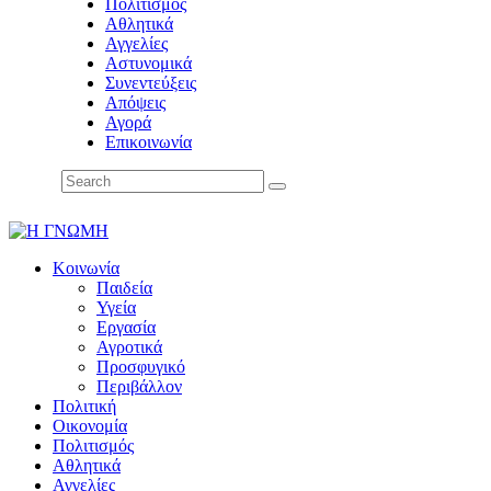
Πολιτισμός
Αθλητικά
Αγγελίες
Αστυνομικά
Συνεντεύξεις
Απόψεις
Αγορά
Επικοινωνία
Κοινωνία
Παιδεία
Υγεία
Εργασία
Αγροτικά
Προσφυγικό
Περιβάλλον
Πολιτική
Οικονομία
Πολιτισμός
Αθλητικά
Αγγελίες