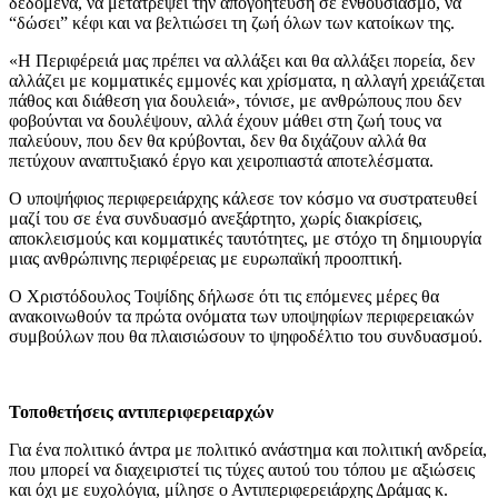
δεδομένα, να μετατρέψει την απογοήτευση σε ενθουσιασμό, να
“δώσει” κέφι και να βελτιώσει τη ζωή όλων των κατοίκων της.
«Η Περιφέρειά μας πρέπει να αλλάξει και θα αλλάξει πορεία, δεν
αλλάζει με κομματικές εμμονές και χρίσματα, η αλλαγή χρειάζεται
πάθος και διάθεση για δουλειά», τόνισε, με ανθρώπους που δεν
φοβούνται να δουλέψουν, αλλά έχουν μάθει στη ζωή τους να
παλεύουν, που δεν θα κρύβονται, δεν θα διχάζουν αλλά θα
πετύχουν αναπτυξιακό έργο και χειροπιαστά αποτελέσματα.
Ο υποψήφιος περιφερειάρχης κάλεσε τον κόσμο να συστρατευθεί
μαζί του σε ένα συνδυασμό ανεξάρτητο, χωρίς διακρίσεις,
αποκλεισμούς και κομματικές ταυτότητες, με στόχο τη δημιουργία
μιας ανθρώπινης περιφέρειας με ευρωπαϊκή προοπτική.
Ο Χριστόδουλος Τοψίδης δήλωσε ότι τις επόμενες μέρες θα
ανακοινωθούν τα πρώτα ονόματα των υποψηφίων περιφερειακών
συμβούλων που θα πλαισιώσουν το ψηφοδέλτιο του συνδυασμού.
Τοποθετήσεις αντιπεριφερειαρχών
Για ένα πολιτικό άντρα με πολιτικό ανάστημα και πολιτική ανδρεία,
που μπορεί να διαχειριστεί τις τύχες αυτού του τόπου με αξιώσεις
και όχι με ευχολόγια, μίλησε ο Αντιπεριφερειάρχης Δράμας κ.