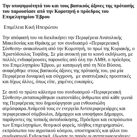
Την υποψηφιότητά του και τους βασικούς άξονες της πρότασής
του παρουσίασε από την Κομοτηνή ο πρόεδρος του
Επιμελητηρίου Έβρου
Επιμέλεια Κική Ηπειρώτου
Την απόφασή του να διεκδικήσει την Περιφέρεια Ανατολικής
Μακεδονίας και Θράκης με τον συνδυασμό «Περιφερειακή
Σύνθεση» ανακοίνωση από την Κομοτηνή, το πρωί της Κυριακής, ο
Χριστόδουλος Τοψίδης. Σε μία ανοικτή για το κοινό εκδήλωση, με
πολλές ενδιαφέρουσες παρουσίες από όλη την ΑΜΘ, ο πρόεδρος
του Επιμελητηρίου Έβρου, με καταγωγή από τη Νέα Βύσσα,
αναφέρθηκε στους βασικούς άξονες της πρότασής του, για μία
Περιφέρεια δυναμική και σύγχρονη, με αναπτυξιακές προοπτικές
και δίχως άλλες, όπως είπε, χαμένες ευκαιρίες.
Σε αυτό το πρώτο κάλεσμα του συνδυασμού «Περιφερειακή
Σύνθεση»,ανταποκρίθηκαν εκατοντάδες άνθρωποι από κάθε γωνιά
της Περιφέρειας που δημιούργησαν μια ενθουσιώδη
ατμόσφαιρα.Ανάμεσά τους εν ενεργεία Αντιπεριφερειάρχες και
περιφερειακοί σύμβουλοι, Δήμαρχοι και υποψήφιοι Δήμαρχοι,
παράγοντες της τοπικής αυτοδιοίκησης, Πρόεδροι και εκπρόσωποι
των Επιμελητηρίων, θεσμικοί φορείς, πλήθος επιχειρηματιών,
εκπρόσωποι του αγροτικού κόσμου, υποστηρικτές και φίλοι του
συνδυασμού.Ενδεικτικά, έδωσαν το παρόν οι αντιπεριφερειάρχες