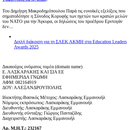
Του Δημήτρη Μακροδημόπουλου Παρά τις ευνοϊκές εξελίξεις που
σηματοδότησε η Σύνοδος Κορυφής των ηγετών των κρατών μελών
του ΝΑΤΟ για την Άγκυρα, οι δηλώσεις του προέδρου Ερντογάν
δεν…
Διπλή διάκριση για τη ΣΑΕΚ ΑΚΜΗ στα Education Leaders
Awards 2025
Δικαιούχος ονόματος τομέα (domain name)
Ε. ΛΑΣΚΑΡΑΚΗΣ ΚΑΙ ΣΙΑ ΕΕ
ΕΦΗΜΕΡΙΔΑ ΓΝΩΜΗ
ΑΦΜ: 082164919
ΔΟΥ: ΑΛΕΞΑΝΔΡΟΥΠΟΛΗΣ
Ιδιοκτήτης-Βασικός Μέτοχος: Λασκαράκης Εμμανουήλ
Νόμιμος εκπρόσωπος: Λασκαράκης Εμμανουήλ
Διευθυντής: Λασκαράκης Εμμανουήλ
Διευθυντής σύνταξης: Γιώργος Πανταζίδης
Διαχειριστής: Λασκαράκης Εμμανουήλ
Αρ. Μ.Η.Τ.: 232167