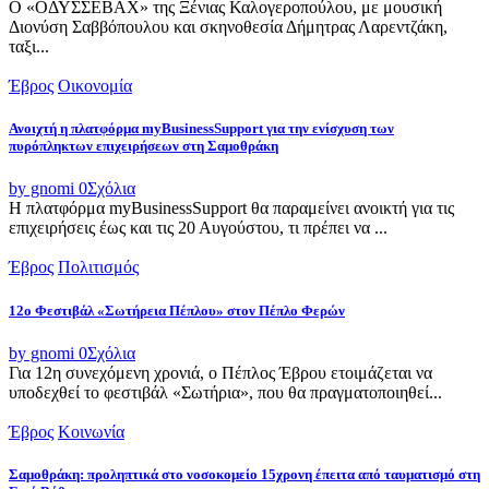
Ο «ΟΔΥΣΣΕΒΑΧ» της Ξένιας Καλογεροπούλου, με μουσική
Διονύση Σαββόπουλου και σκηνοθεσία Δήμητρας Λαρεντζάκη,
ταξι...
Έβρος
Οικονομία
Ανοιχτή η πλατφόρμα myBusinessSupport για την ενίσχυση των
πυρόπληκτων επιχειρήσεων στη Σαμοθράκη
by gnomi
0
Σχόλια
Η πλατφόρμα myBusinessSupport θα παραμείνει ανοικτή για τις
επιχειρήσεις έως και τις 20 Αυγούστου, τι πρέπει να ...
Έβρος
Πολιτισμός
12ο Φεστιβάλ «Σωτήρεια Πέπλου» στον Πέπλο Φερών
by gnomi
0
Σχόλια
Για 12η συνεχόμενη χρονιά, ο Πέπλος Έβρου ετοιμάζεται να
υποδεχθεί το φεστιβάλ «Σωτήρια», που θα πραγματοποιηθεί...
Έβρος
Κοινωνία
Σαμοθράκη: προληπτικά στο νοσοκομείο 15χρονη έπειτα από ταυματισμό στη