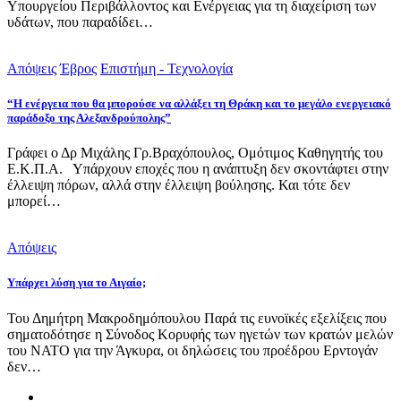
Υπουργείου Περιβάλλοντος και Ενέργειας για τη διαχείριση των
υδάτων, που παραδίδει…
Απόψεις
Έβρος
Επιστήμη - Τεχνολογία
“Η ενέργεια που θα μπορούσε να αλλάξει τη Θράκη και το μεγάλο ενεργειακό
παράδοξο της Αλεξανδρούπολης”
Γράφει ο Δρ Μιχάλης Γρ.Βραχόπουλος, Ομότιμος Καθηγητής του
Ε.Κ.Π.Α. Υπάρχουν εποχές που η ανάπτυξη δεν σκοντάφτει στην
έλλειψη πόρων, αλλά στην έλλειψη βούλησης. Και τότε δεν
μπορεί…
Απόψεις
Υπάρχει λύση για το Αιγαίο;
Του Δημήτρη Μακροδημόπουλου Παρά τις ευνοϊκές εξελίξεις που
σηματοδότησε η Σύνοδος Κορυφής των ηγετών των κρατών μελών
του ΝΑΤΟ για την Άγκυρα, οι δηλώσεις του προέδρου Ερντογάν
δεν…