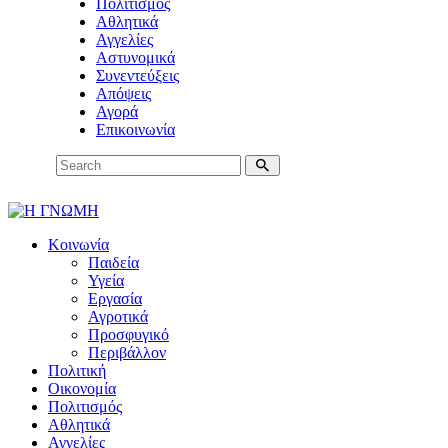
Πολιτισμός
Αθλητικά
Αγγελίες
Αστυνομικά
Συνεντεύξεις
Απόψεις
Αγορά
Επικοινωνία
Κοινωνία
Παιδεία
Υγεία
Εργασία
Αγροτικά
Προσφυγικό
Περιβάλλον
Πολιτική
Οικονομία
Πολιτισμός
Αθλητικά
Αγγελίες