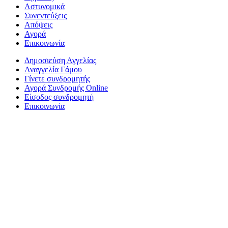
Αστυνομικά
Συνεντεύξεις
Απόψεις
Αγορά
Επικοινωνία
Δημοσιεύση Αγγελίας
Αναγγελία Γάμου
Γίνετε συνδρομητής
Αγορά Συνδρομής Online
Είσοδος συνδρομητή
Επικοινωνία