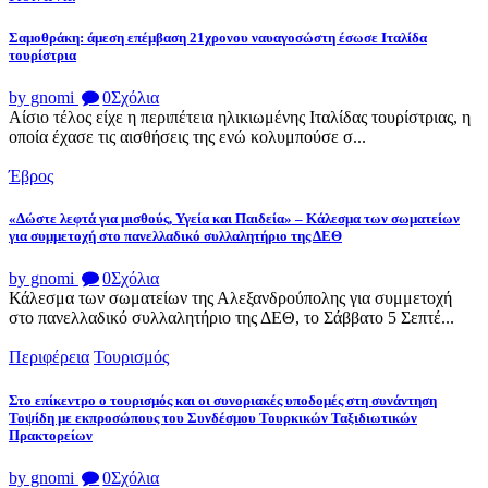
Σαμοθράκη: άμεση επέμβαση 21χρονου ναυαγοσώστη έσωσε Ιταλίδα
τουρίστρια
by gnomi
0
Σχόλια
Αίσιο τέλος είχε η περιπέτεια ηλικιωμένης Ιταλίδας τουρίστριας, η
οποία έχασε τις αισθήσεις της ενώ κολυμπούσε σ...
Έβρος
«Δώστε λεφτά για μισθούς, Υγεία και Παιδεία» – Κάλεσμα των σωματείων
για συμμετοχή στο πανελλαδικό συλλαλητήριο της ΔΕΘ
by gnomi
0
Σχόλια
Κάλεσμα των σωματείων της Αλεξανδρούπολης για συμμετοχή
στο πανελλαδικό συλλαλητήριο της ΔΕΘ, το Σάββατο 5 Σεπτέ...
Περιφέρεια
Τουρισμός
Στο επίκεντρο ο τουρισμός και οι συνοριακές υποδομές στη συνάντηση
Τοψίδη με εκπροσώπους του Συνδέσμου Τουρκικών Ταξιδιωτικών
Πρακτορείων
by gnomi
0
Σχόλια