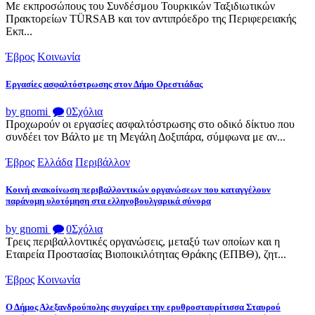
Με εκπροσώπους του Συνδέσμου Τουρκικών Ταξιδιωτικών
Πρακτορείων TÜRSAB και τον αντιπρόεδρο της Περιφερειακής
Εκπ...
Έβρος
Κοινωνία
Εργασίες ασφαλτόστρωσης στον Δήμο Ορεστιάδας
by gnomi
0
Σχόλια
Προχωρούν οι εργασίες ασφαλτόστρωσης στο οδικό δίκτυο που
συνδέει τον Βάλτο με τη Μεγάλη Δοξιπάρα, σύμφωνα με αν...
Έβρος
Ελλάδα
Περιβάλλον
Κοινή ανακοίνωση περιβαλλοντικών οργανώσεων που καταγγέλουν
παράνομη υλοτόμηση στα ελληνοβουλγαρικά σύνορα
by gnomi
0
Σχόλια
Τρεις περιβαλλοντικές οργανώσεις, μεταξύ των οποίων και η
Εταιρεία Προστασίας Βιοποικιλότητας Θράκης (ΕΠΒΘ), ζητ...
Έβρος
Κοινωνία
Ο Δήμος Αλεξανδρούπολης συγχαίρει την ερυθροσταυρίτισσα Σταυρού