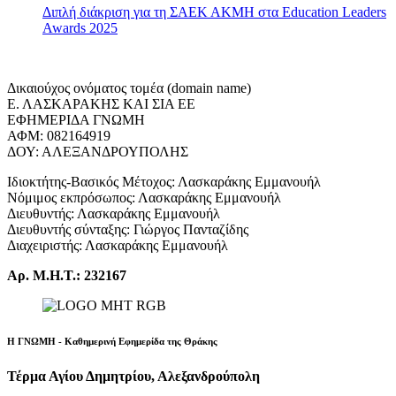
Διπλή διάκριση για τη ΣΑΕΚ ΑΚΜΗ στα Education Leaders
Awards 2025
Δικαιούχος ονόματος τομέα (domain name)
Ε. ΛΑΣΚΑΡΑΚΗΣ ΚΑΙ ΣΙΑ ΕΕ
ΕΦΗΜΕΡΙΔΑ ΓΝΩΜΗ
ΑΦΜ: 082164919
ΔΟΥ: ΑΛΕΞΑΝΔΡΟΥΠΟΛΗΣ
Ιδιοκτήτης-Βασικός Μέτοχος: Λασκαράκης Εμμανουήλ
Νόμιμος εκπρόσωπος: Λασκαράκης Εμμανουήλ
Διευθυντής: Λασκαράκης Εμμανουήλ
Διευθυντής σύνταξης: Γιώργος Πανταζίδης
Διαχειριστής: Λασκαράκης Εμμανουήλ
Αρ. Μ.Η.Τ.: 232167
Η ΓΝΩΜΗ - Καθημερινή Εφημερίδα της Θράκης
Τέρμα Αγίου Δημητρίου, Αλεξανδρούπολη