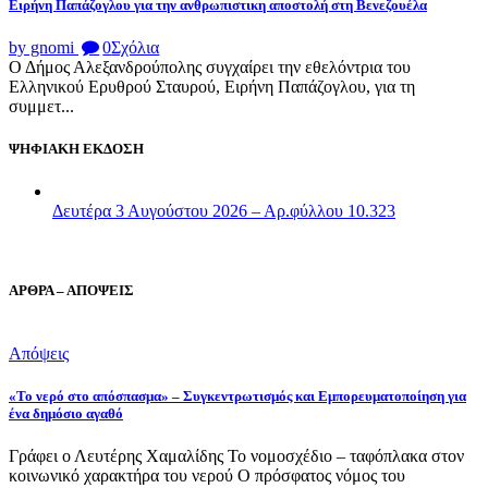
Ειρήνη Παπάζογλου για την ανθρωπιστικη αποστολή στη Βενεζουέλα
by gnomi
0
Σχόλια
Ο Δήμος Αλεξανδρούπολης συγχαίρει την εθελόντρια του
Ελληνικού Ερυθρού Σταυρού, Ειρήνη Παπάζογλου, για τη
συμμετ...
ΨΗΦΙΑΚΗ ΕΚΔΟΣΗ
Δευτέρα 3 Αυγούστου 2026 – Αρ.φύλλου 10.323
ΑΡΘΡΑ – ΑΠΟΨΕΙΣ
Απόψεις
«Το νερό στο απόσπασμα» – Συγκεντρωτισμός και Εμπορευματοποίηση για
ένα δημόσιο αγαθό
Γράφει ο Λευτέρης Χαμαλίδης Το νομοσχέδιο – ταφόπλακα στον
κοινωνικό χαρακτήρα του νερού Ο πρόσφατος νόμος του