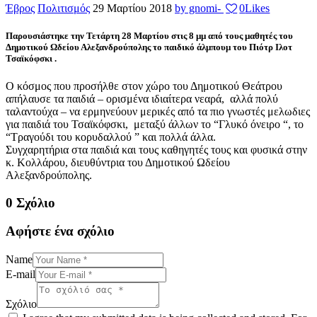
Έβρος
Πολιτισμός
29 Μαρτίου 2018
by gnomi-
0
Likes
Παρουσιάστηκε την Τετάρτη 28 Μαρτίου στις 8 μμ από τους μαθητές του
Δημοτικού Ωδείου Αλεξανδρούπολης το παιδικό άλμπουμ του Πιότρ Ιλοτ
Τσαϊκόφσκι .
Ο κόσμος που προσήλθε στον χώρο του Δημοτικού Θεάτρου
απήλαυσε τα παιδιά – ορισμένα ιδιαίτερα νεαρά, αλλά πολύ
ταλαντούχα – να ερμηνεύουν μερικές από τα πιο γνωστές μελωδιες
για παιδιά του Τσαϊκόφσκι, μεταξύ άλλων το “Γλυκό όνειρο “, το
“Τραγούδι του κορυδαλλού ” και πολλά άλλα.
Συγχαρητήρια στα παιδιά και τους καθηγητές τους και φυσικά στην
κ. Κολλάρου, διευθύντρια του Δημοτικού Ωδείου
Αλεξανδρούπολης.
0 Σχόλιο
Αφήστε ένα σχόλιο
Name
E-mail
Σχόλιο