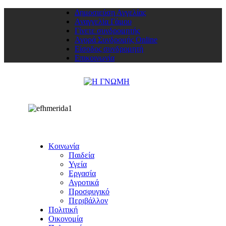
Δημοσιεύση Αγγελίας
Αναγγελία Γάμου
Γίνετε συνδρομητής
Αγορά Συνδρομής Online
Είσοδος συνδρομητή
Επικοινωνία
Κοινωνία
Παιδεία
Υγεία
Εργασία
Αγροτικά
Προσφυγικό
Περιβάλλον
Πολιτική
Οικονομία