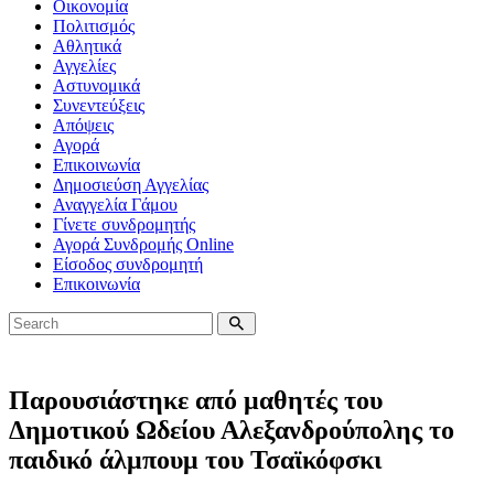
Οικονομία
Πολιτισμός
Αθλητικά
Αγγελίες
Αστυνομικά
Συνεντεύξεις
Απόψεις
Αγορά
Επικοινωνία
Δημοσιεύση Αγγελίας
Αναγγελία Γάμου
Γίνετε συνδρομητής
Αγορά Συνδρομής Online
Είσοδος συνδρομητή
Επικοινωνία
Παρουσιάστηκε από μαθητές του
Δημοτικού Ωδείου Αλεξανδρούπολης το
παιδικό άλμπουμ του Τσαϊκόφσκι