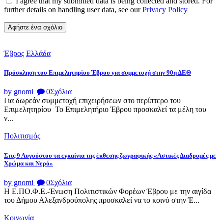
I agree that my submitted data is being collected and stored. For
further details on handling user data, see our
Privacy Policy
Έβρος
Ελλάδα
Πρόσκληση του Επιμελητηρίου Έβρου για συμμετοχή στην 90η ΔΕΘ
by gnomi
0
Σχόλια
Για δωρεάν συμμετοχή επιχειρήσεων στο περίπτερο του
Επιμελητηρίου Το Επιμελητήριο Έβρου προσκαλεί τα μέλη του
ν...
Πολιτισμός
Στις 9 Αυγούστου τα εγκαίνια της έκθεσης ζωγραφικής «Αστικές Διαδρομές με
Χρώμα και Νερό»
by gnomi
0
Σχόλια
Η Ε.ΠΟ.Φ.Ε.-Ένωση Πολιτιστικών Φορέων Έβρου με την αιγίδα
του Δήμου Αλεξανδρούπολης προσκαλεί να το κοινό στην Έ...
Κοινωνία