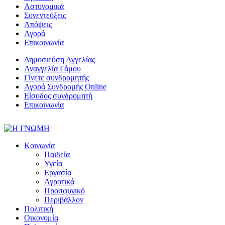
Αστυνομικά
Συνεντεύξεις
Απόψεις
Αγορά
Επικοινωνία
Δημοσιεύση Αγγελίας
Αναγγελία Γάμου
Γίνετε συνδρομητής
Αγορά Συνδρομής Online
Είσοδος συνδρομητή
Επικοινωνία
Κοινωνία
Παιδεία
Υγεία
Εργασία
Αγροτικά
Προσφυγικό
Περιβάλλον
Πολιτική
Οικονομία