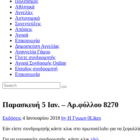
Πολιτισμός
Αθλητικά
Αγγελίες
Αστυνομικά
Συνεντεύξεις
Απόψεις
Αγορά
Επικοινωνία
Δημοσιεύση Αγγελίας
Αναγγελία Γάμου
Γίνετε συνδρομητής
Αγορά Συνδρομής Online
Είσοδος συνδρομητή
Επικοινωνία
Παρασκευή 5 Ιαν. – Αρ.φύλλου 8270
Εκδόσεις
4 Ιανουαρίου 2018
by Η Γνωμη
0
Likes
Εάν είστε συνδρομητής κάντε κλικ στο πρωτοσέλιδο για να ξεφυλλί
Για να εγγραφείτε συνδρομητής, κάντε κλικ
εδώ