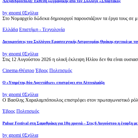
Αλεξανδρούπολη: Έκθεση ζωγραφικής από τον Σύλλογο «Σπάρτακος
by gnomi
0
Σχόλια
Στο Νομαρχείο δώδεκα δημιουργοί παρουσιάζουν τα έργα τους σε μια
Ελλάδα
Επιστήμη - Τεχνολογία
Διευκρινίσεις του Συλλόγου Ερασιτεχνικής Αστρονομίας Θράκης σχετικά με τη
by gnomi
0
Σχόλια
Στις 12 Αυγούστου 2026 η ολική έκλειψη Ηλίου δεν θα είναι ουσιασ
Cinema-Θέατρο
Έβρος
Πολιτισμός
Ο «Υπηρέτης δύο Αφεντάδων» επιστρέφει στο Αλτιναλμάζη
by gnomi
0
Σχόλια
Ο Βασίλης Χαραλαμπόπουλος επιστρέφει στον πρωταγωνιστικό ρόλο
Έβρος
Πολιτισμός
Pulsar Festival στη Σαμοθράκη για 10η χρονιά – Στις 6 Αυγούστου η έναρξη με
by gnomi
0
Σχόλια