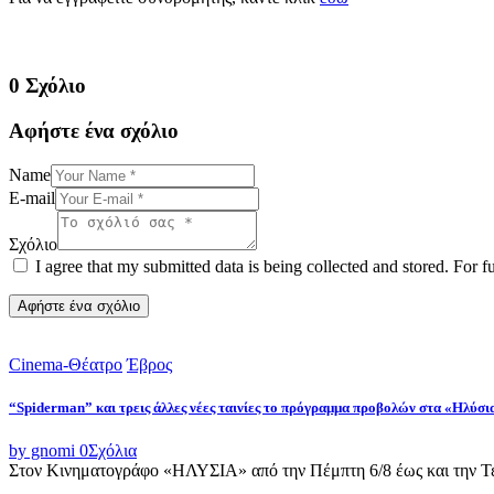
0 Σχόλιο
Αφήστε ένα σχόλιο
Name
E-mail
Σχόλιο
I agree that my submitted data is being collected and stored. For f
Cinema-Θέατρο
Έβρος
“Spiderman” και τρεις άλλες νέες ταινίες το πρόγραμμα προβολών στα «Ηλύσι
by gnomi
0
Σχόλια
Στον Κινηματογράφο «ΗΛΥΣΙΑ» από την Πέμπτη 6/8 έως και την Τετ