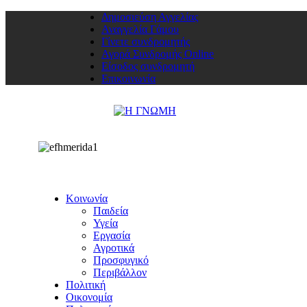
Δημοσιεύση Αγγελίας
Αναγγελία Γάμου
Γίνετε συνδρομητής
Αγορά Συνδρομής Online
Είσοδος συνδρομητή
Επικοινωνία
Κοινωνία
Παιδεία
Υγεία
Εργασία
Αγροτικά
Προσφυγικό
Περιβάλλον
Πολιτική
Οικονομία