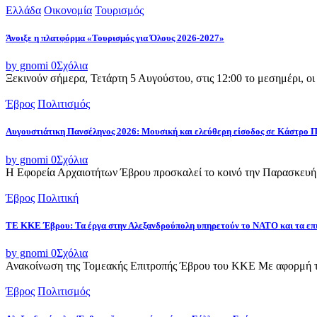
Ελλάδα
Οικονομία
Τουρισμός
Άνοιξε η πλατφόρμα «Τουρισμός για Όλους 2026-2027»
by gnomi
0
Σχόλια
Ξεκινούν σήμερα, Τετάρτη 5 Αυγούστου, στις 12:00 το μεσημέρι, ο
Έβρος
Πολιτισμός
Αυγουστιάτικη Πανσέληνος 2026: Μουσική και ελεύθερη είσοδος σε Κάστρο 
by gnomi
0
Σχόλια
Η Εφορεία Αρχαιοτήτων Έβρου προσκαλεί το κοινό την Παρασκευή 
Έβρος
Πολιτική
ΤΕ ΚΚΕ Έβρου: Τα έργα στην Αλεξανδρούπολη υπηρετούν το ΝΑΤΟ και τα επ
by gnomi
0
Σχόλια
Ανακοίνωση της Τομεακής Επιτροπής Έβρου του ΚΚΕ Με αφορμή τ
Έβρος
Πολιτισμός