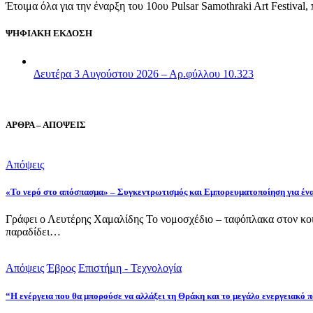
Έτοιμα όλα για την έναρξη του 10ου Pulsar Samothraki Art Festival,
ΨΗΦΙΑΚΗ ΕΚΔΟΣΗ
Δευτέρα 3 Αυγούστου 2026 – Αρ.φύλλου 10.323
ΑΡΘΡΑ – ΑΠΟΨΕΙΣ
Απόψεις
«Το νερό στο απόσπασμα» – Συγκεντρωτισμός και Εμπορευματοποίηση για έν
Γράφει ο Λευτέρης Χαμαλίδης Το νομοσχέδιο – ταφόπλακα στον κοι
παραδίδει…
Απόψεις
Έβρος
Επιστήμη - Τεχνολογία
“Η ενέργεια που θα μπορούσε να αλλάξει τη Θράκη και το μεγάλο ενεργειακό