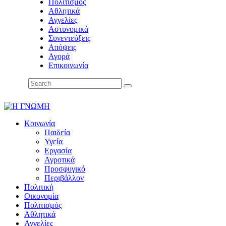
Πολιτισμός
Αθλητικά
Αγγελίες
Αστυνομικά
Συνεντεύξεις
Απόψεις
Αγορά
Επικοινωνία
Κοινωνία
Παιδεία
Υγεία
Εργασία
Αγροτικά
Προσφυγικό
Περιβάλλον
Πολιτική
Οικονομία
Πολιτισμός
Αθλητικά
Αγγελίες