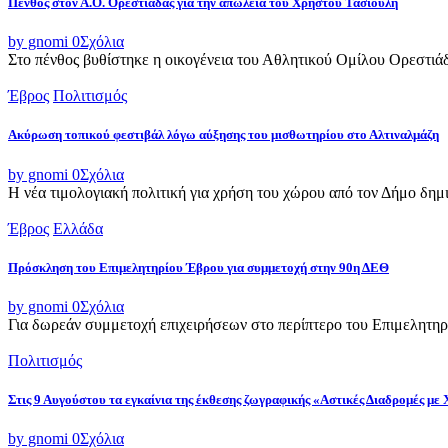
Πένθος στον Α.Ο. Ορεστιάδας για την απώλεια του Χρήστου Τασιούλη
by gnomi
0
Σχόλια
Στο πένθος βυθίστηκε η οικογένεια του Αθλητικού Ομίλου Ορεστιά
Έβρος
Πολιτισμός
Ακύρωση τοπικού φεστιβάλ λόγω αύξησης του μισθωτηρίου στο Αλτιναλμάζη
by gnomi
0
Σχόλια
Η νέα τιμολογιακή πολιτική για χρήση του χώρου από τον Δήμο δημι
Έβρος
Ελλάδα
Πρόσκληση του Επιμελητηρίου Έβρου για συμμετοχή στην 90η ΔΕΘ
by gnomi
0
Σχόλια
Για δωρεάν συμμετοχή επιχειρήσεων στο περίπτερο του Επιμελητηρ
Πολιτισμός
Στις 9 Αυγούστου τα εγκαίνια της έκθεσης ζωγραφικής «Αστικές Διαδρομές με
by gnomi
0
Σχόλια