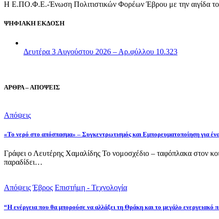
Η Ε.ΠΟ.Φ.Ε.-Ένωση Πολιτιστικών Φορέων Έβρου με την αιγίδα του
ΨΗΦΙΑΚΗ ΕΚΔΟΣΗ
Δευτέρα 3 Αυγούστου 2026 – Αρ.φύλλου 10.323
ΑΡΘΡΑ – ΑΠΟΨΕΙΣ
Απόψεις
«Το νερό στο απόσπασμα» – Συγκεντρωτισμός και Εμπορευματοποίηση για έν
Γράφει ο Λευτέρης Χαμαλίδης Το νομοσχέδιο – ταφόπλακα στον κοι
παραδίδει…
Απόψεις
Έβρος
Επιστήμη - Τεχνολογία
“Η ενέργεια που θα μπορούσε να αλλάξει τη Θράκη και το μεγάλο ενεργειακό