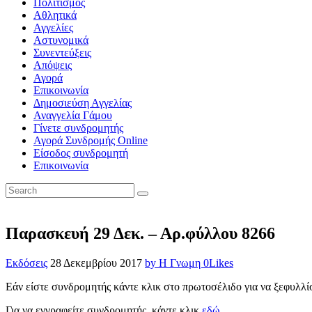
Πολιτισμός
Αθλητικά
Αγγελίες
Αστυνομικά
Συνεντεύξεις
Απόψεις
Αγορά
Επικοινωνία
Δημοσιεύση Αγγελίας
Αναγγελία Γάμου
Γίνετε συνδρομητής
Αγορά Συνδρομής Online
Είσοδος συνδρομητή
Επικοινωνία
Παρασκευή 29 Δεκ. – Αρ.φύλλου 8266
Εκδόσεις
28 Δεκεμβρίου 2017
by Η Γνωμη
0
Likes
Εάν είστε συνδρομητής κάντε κλικ στο πρωτοσέλιδο για να ξεφυλλί
Για να εγγραφείτε συνδρομητής, κάντε κλικ
εδώ