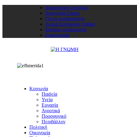
Δημοσιεύση Αγγελίας
Αναγγελία Γάμου
Γίνετε συνδρομητής
Αγορά Συνδρομής Online
Είσοδος συνδρομητή
Επικοινωνία
Κοινωνία
Παιδεία
Υγεία
Εργασία
Αγροτικά
Προσφυγικό
Περιβάλλον
Πολιτική
Οικονομία