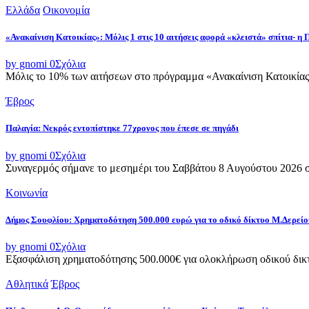
Ελλάδα
Οικονομία
«Ανακαίνιση Κατοικίας»: Μόλις 1 στις 10 αιτήσεις αφορά «κλειστά» σπίτια- η
by gnomi
0
Σχόλια
Μόλις το 10% των αιτήσεων στο πρόγραμμα «Ανακαίνιση Κατοικίας»
Έβρος
Παλαγία: Νεκρός εντοπίστηκε 77χρονος που έπεσε σε πηγάδι
by gnomi
0
Σχόλια
Συναγερμός σήμανε το μεσημέρι του Σαββάτου 8 Αυγούστου 2026 στ
Κοινωνία
Δήμος Σουφλίου: Χρηματοδότηση 500.000 ευρώ για το οδικό δίκτυο Μ.Δερεί
by gnomi
0
Σχόλια
Εξασφάλιση χρηματοδότησης 500.000€ για ολοκλήρωση οδικού δικτ
Αθλητικά
Έβρος