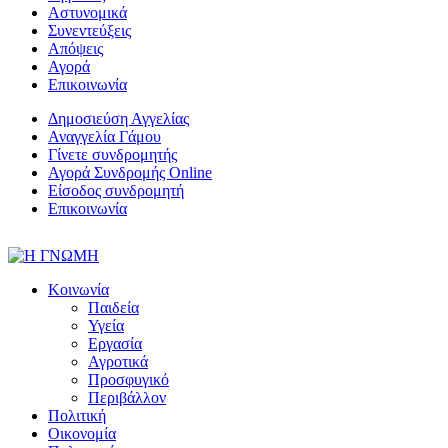
Αστυνομικά
Συνεντεύξεις
Απόψεις
Αγορά
Επικοινωνία
Δημοσιεύση Αγγελίας
Αναγγελία Γάμου
Γίνετε συνδρομητής
Αγορά Συνδρομής Online
Είσοδος συνδρομητή
Επικοινωνία
Κοινωνία
Παιδεία
Υγεία
Εργασία
Αγροτικά
Προσφυγικό
Περιβάλλον
Πολιτική
Οικονομία