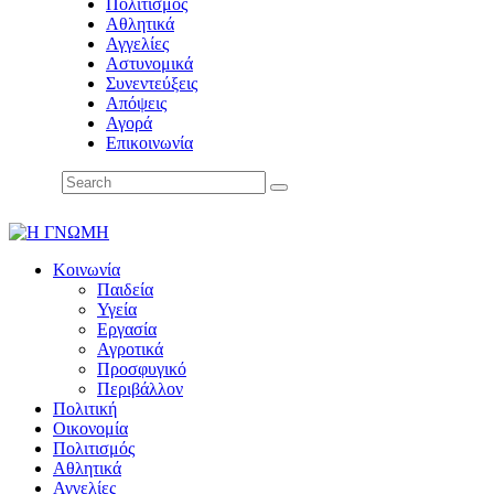
Πολιτισμός
Αθλητικά
Αγγελίες
Αστυνομικά
Συνεντεύξεις
Απόψεις
Αγορά
Επικοινωνία
Κοινωνία
Παιδεία
Υγεία
Εργασία
Αγροτικά
Προσφυγικό
Περιβάλλον
Πολιτική
Οικονομία
Πολιτισμός
Αθλητικά
Αγγελίες