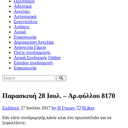
Πολιτισμός
Αθλητικά
Αγγελίες
Αστυνομικά
Συνεντεύξεις
Απόψεις
Αγορά
Επικοινωνία
Δημοσιεύση Αγγελίας
Αναγγελία Γάμου
Γίνετε συνδρομητής
Αγορά Συνδρομής Online
Είσοδος συνδρομητή
Επικοινωνία
Παρασκευή 28 Ιουλ. – Αρ.φύλλου 8170
Εκδόσεις
27 Ιουλίου 2017
by Η Γνωμη
0
Likes
Εάν είστε συνδρομητής κάντε κλικ στο πρωτοσέλιδο για να
ξεφυλλίσετε.