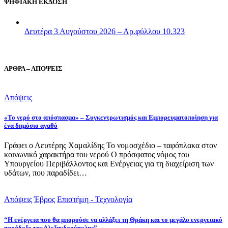
ΨΗΦΙΑΚΗ ΕΚΔΟΣΗ
Δευτέρα 3 Αυγούστου 2026 – Αρ.φύλλου 10.323
ΑΡΘΡΑ – ΑΠΟΨΕΙΣ
Απόψεις
«Το νερό στο απόσπασμα» – Συγκεντρωτισμός και Εμπορευματοποίηση για
ένα δημόσιο αγαθό
Γράφει ο Λευτέρης Χαμαλίδης Το νομοσχέδιο – ταφόπλακα στον
κοινωνικό χαρακτήρα του νερού Ο πρόσφατος νόμος του
Υπουργείου Περιβάλλοντος και Ενέργειας για τη διαχείριση των
υδάτων, που παραδίδει…
Απόψεις
Έβρος
Επιστήμη - Τεχνολογία
“Η ενέργεια που θα μπορούσε να αλλάξει τη Θράκη και το μεγάλο ενεργειακό
παράδοξο της Αλεξανδρούπολης”