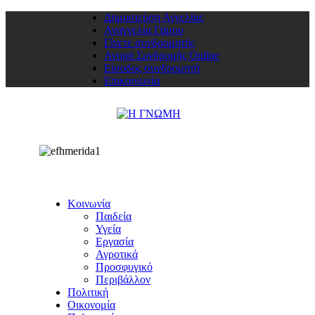
Δημοσιεύση Αγγελίας
Αναγγελία Γάμου
Γίνετε συνδρομητής
Αγορά Συνδρομής Online
Είσοδος συνδρομητή
Επικοινωνία
Κοινωνία
Παιδεία
Υγεία
Εργασία
Αγροτικά
Προσφυγικό
Περιβάλλον
Πολιτική
Οικονομία