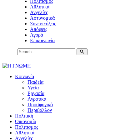
Πολιτισμός
Αθλητικά
Αγγελίες
Αστυνομικά
Συνεντεύξεις
Απόψεις
Αγορά
Επικοινωνία
Κοινωνία
Παιδεία
Υγεία
Εργασία
Αγροτικά
Προσφυγικό
Περιβάλλον
Πολιτική
Οικονομία
Πολιτισμός
Αθλητικά
Αγγελίες