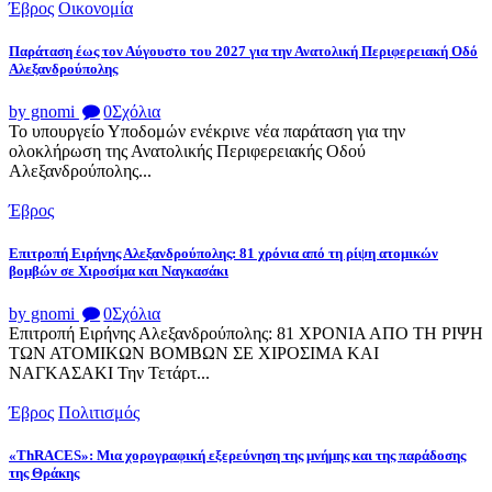
Έβρος
Οικονομία
Παράταση έως τον Αύγουστο του 2027 για την Ανατολική Περιφερειακή Οδό
Αλεξανδρούπολης
by gnomi
0
Σχόλια
Το υπουργείο Υποδομών ενέκρινε νέα παράταση για την
ολοκλήρωση της Ανατολικής Περιφερειακής Οδού
Αλεξανδρούπολης...
Έβρος
Επιτροπή Ειρήνης Αλεξανδρούπολης: 81 χρόνια από τη ρίψη ατομικών
βομβών σε Χιροσίμα και Ναγκασάκι
by gnomi
0
Σχόλια
Επιτροπή Ειρήνης Αλεξανδρούπολης: 81 ΧΡΟΝΙΑ ΑΠΟ ΤΗ ΡΙΨΗ
ΤΩΝ ΑΤΟΜΙΚΩΝ ΒΟΜΒΩΝ ΣΕ ΧΙΡΟΣΙΜΑ ΚΑΙ
ΝΑΓΚΑΣΑΚΙ Την Τετάρτ...
Έβρος
Πολιτισμός
«ThRACES»: Μια χορογραφική εξερεύνηση της μνήμης και της παράδοσης
της Θράκης