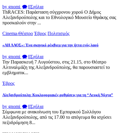
by gnomi
0
Σχόλια
ThRACES: Παράσταση σύγχρονου χορού Ο Δήμος
Αλεξανδρούπολης και το Εθνολογικό Μουσείο Θράκης σας
προσκαλούν στην ...
Cinema-Θέατρο
Έβρος
Πολιτισμός
«ΑΗ ΛΑΟΣ»: Ένα σκηνικό ρέκβιεμ για την ήττα ενός λαού
by gnomi
0
Σχόλια
Την Παρασκευή 7 Αυγούστου, στις 21.15, στο Θέατρο
Αλτιναλμάζη της Αλεξανδρούπολης, θα παρουσιαστεί το
εμβληματικ...
Έβρος
Αλεξανδρούπολη: Κυκλοφοριακές ρυθμίσεις για τη “Λευκή Νύχτα”
by gnomi
0
Σχόλια
Σύμφωνα με ανακοίνωση του Εμπορικού Συλλόγου
Αλεξανδρούπολης, από τις 17.00 το απόγευμα θα ισχύσει
πεζοδρόμηση 8...