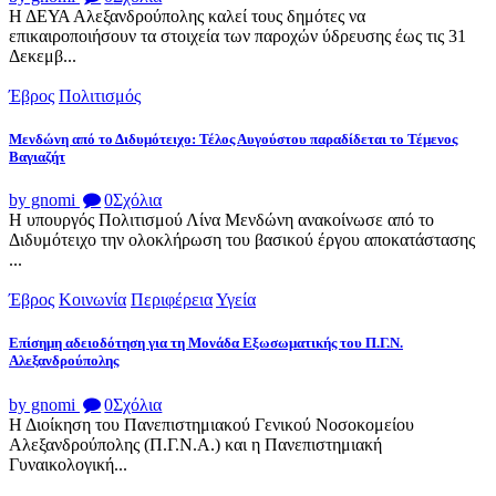
Η ΔΕΥΑ Αλεξανδρούπολης καλεί τους δημότες να
επικαιροποιήσουν τα στοιχεία των παροχών ύδρευσης έως τις 31
Δεκεμβ...
Έβρος
Πολιτισμός
Μενδώνη από το Διδυμότειχο: Τέλος Αυγούστου παραδίδεται το Τέμενος
Βαγιαζήτ
by gnomi
0
Σχόλια
Η υπουργός Πολιτισμού Λίνα Μενδώνη ανακοίνωσε από το
Διδυμότειχο την ολοκλήρωση του βασικού έργου αποκατάστασης
...
Έβρος
Κοινωνία
Περιφέρεια
Υγεία
Επίσημη αδειοδότηση για τη Μονάδα Εξωσωματικής του Π.Γ.Ν.
Αλεξανδρούπολης
by gnomi
0
Σχόλια
Η Διοίκηση του Πανεπιστημιακού Γενικού Νοσοκομείου
Αλεξανδρούπολης (Π.Γ.Ν.Α.) και η Πανεπιστημιακή
Γυναικολογική...