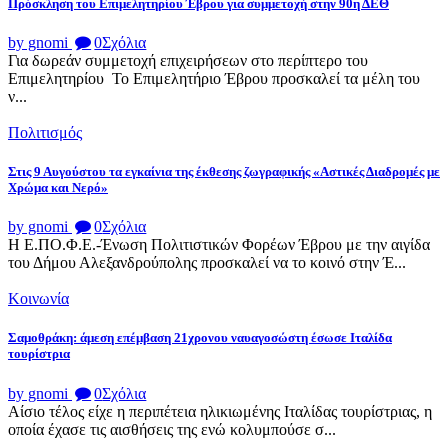
Πρόσκληση του Επιμελητηρίου Έβρου για συμμετοχή στην 90η ΔΕΘ
by gnomi
0
Σχόλια
Για δωρεάν συμμετοχή επιχειρήσεων στο περίπτερο του
Επιμελητηρίου Το Επιμελητήριο Έβρου προσκαλεί τα μέλη του
ν...
Πολιτισμός
Στις 9 Αυγούστου τα εγκαίνια της έκθεσης ζωγραφικής «Αστικές Διαδρομές με
Χρώμα και Νερό»
by gnomi
0
Σχόλια
Η Ε.ΠΟ.Φ.Ε.-Ένωση Πολιτιστικών Φορέων Έβρου με την αιγίδα
του Δήμου Αλεξανδρούπολης προσκαλεί να το κοινό στην Έ...
Κοινωνία
Σαμοθράκη: άμεση επέμβαση 21χρονου ναυαγοσώστη έσωσε Ιταλίδα
τουρίστρια
by gnomi
0
Σχόλια
Αίσιο τέλος είχε η περιπέτεια ηλικιωμένης Ιταλίδας τουρίστριας, η
οποία έχασε τις αισθήσεις της ενώ κολυμπούσε σ...