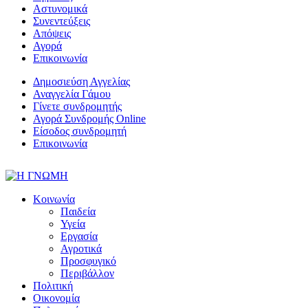
Αστυνομικά
Συνεντεύξεις
Απόψεις
Αγορά
Επικοινωνία
Δημοσιεύση Αγγελίας
Αναγγελία Γάμου
Γίνετε συνδρομητής
Αγορά Συνδρομής Online
Είσοδος συνδρομητή
Επικοινωνία
Κοινωνία
Παιδεία
Υγεία
Εργασία
Αγροτικά
Προσφυγικό
Περιβάλλον
Πολιτική
Οικονομία