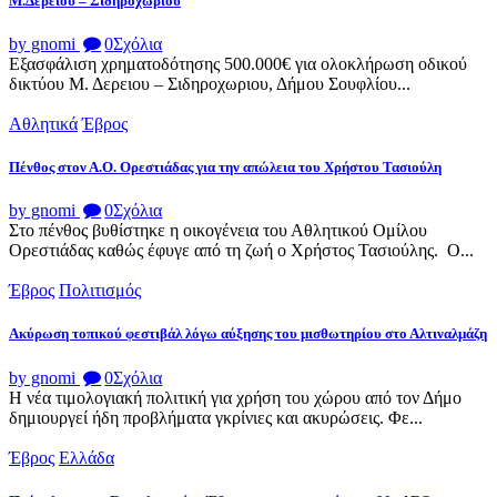
Μ.Δερείου – Σιδηροχωρίου
by gnomi
0
Σχόλια
Εξασφάλιση χρηματοδότησης 500.000€ για ολοκλήρωση οδικού
δικτύου Μ. Δερειου – Σιδηροχωριου, Δήμου Σουφλίου...
Αθλητικά
Έβρος
Πένθος στον Α.Ο. Ορεστιάδας για την απώλεια του Χρήστου Τασιούλη
by gnomi
0
Σχόλια
Στο πένθος βυθίστηκε η οικογένεια του Αθλητικού Ομίλου
Ορεστιάδας καθώς έφυγε από τη ζωή ο Χρήστος Τασιούλης. Ο...
Έβρος
Πολιτισμός
Ακύρωση τοπικού φεστιβάλ λόγω αύξησης του μισθωτηρίου στο Αλτιναλμάζη
by gnomi
0
Σχόλια
Η νέα τιμολογιακή πολιτική για χρήση του χώρου από τον Δήμο
δημιουργεί ήδη προβλήματα γκρίνιες και ακυρώσεις. Φε...
Έβρος
Ελλάδα