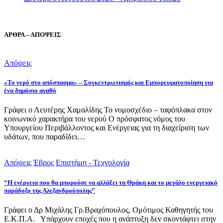
ΑΡΘΡΑ – ΑΠΟΨΕΙΣ
Απόψεις
«Το νερό στο απόσπασμα» – Συγκεντρωτισμός και Εμπορευματοποίηση για
ένα δημόσιο αγαθό
Γράφει ο Λευτέρης Χαμαλίδης Το νομοσχέδιο – ταφόπλακα στον
κοινωνικό χαρακτήρα του νερού Ο πρόσφατος νόμος του
Υπουργείου Περιβάλλοντος και Ενέργειας για τη διαχείριση των
υδάτων, που παραδίδει…
Απόψεις
Έβρος
Επιστήμη - Τεχνολογία
“Η ενέργεια που θα μπορούσε να αλλάξει τη Θράκη και το μεγάλο ενεργειακό
παράδοξο της Αλεξανδρούπολης”
Γράφει ο Δρ Μιχάλης Γρ.Βραχόπουλος, Ομότιμος Καθηγητής του
Ε.Κ.Π.Α. Υπάρχουν εποχές που η ανάπτυξη δεν σκοντάφτει στην