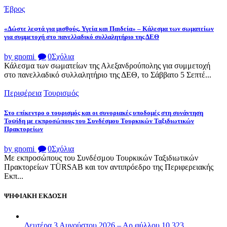
Έβρος
«Δώστε λεφτά για μισθούς, Υγεία και Παιδεία» – Κάλεσμα των σωματείων
για συμμετοχή στο πανελλαδικό συλλαλητήριο της ΔΕΘ
by gnomi
0
Σχόλια
Κάλεσμα των σωματείων της Αλεξανδρούπολης για συμμετοχή
στο πανελλαδικό συλλαλητήριο της ΔΕΘ, το Σάββατο 5 Σεπτέ...
Περιφέρεια
Τουρισμός
Στο επίκεντρο ο τουρισμός και οι συνοριακές υποδομές στη συνάντηση
Τοψίδη με εκπροσώπους του Συνδέσμου Τουρκικών Ταξιδιωτικών
Πρακτορείων
by gnomi
0
Σχόλια
Με εκπροσώπους του Συνδέσμου Τουρκικών Ταξιδιωτικών
Πρακτορείων TÜRSAB και τον αντιπρόεδρο της Περιφερειακής
Εκπ...
ΨΗΦΙΑΚΗ ΕΚΔΟΣΗ
Δευτέρα 3 Αυγούστου 2026 – Αρ.φύλλου 10.323