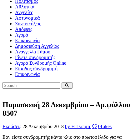
Πολιτισμός
Αθλητικά
Αγγελίες
Αστυνομικά
Συνεντεύξεις
Απόψεις
Αγορά
Επικοινωνία
Δημοσιεύση Αγγελίας
Αναγγελία Γάμου
Γίνετε συνδρομητής
Αγορά Συνδρομής Online
Είσοδος συνδρομητή
Επικοινωνία
Παρασκευή 28 Δεκεμβρίου – Αρ.φύλλου
8507
Εκδόσεις
28 Δεκεμβρίου 2018
by Η Γνωμη
0
Likes
Εάν είστε συνδρομητής κάντε κλικ στο πρωτοσέλιδο για να