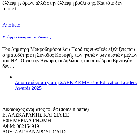
έλλειψη πόρων, αλλά στην έλλειψη βούλησης. Και τότε δεν
μπορεί…
Απόψεις
Υπάρχει λύση για το Αιγαίο;
Του Δημήτρη Μακροδημόπουλου Παρά τις ευνοϊκές εξελίξεις που
σηματοδότησε η Σύνοδος Κορυφής των ηγετών των κρατών μελών
του ΝΑΤΟ για την Άγκυρα, οι δηλώσεις του προέδρου Ερντογάν
δεν…
Διπλή διάκριση για τη ΣΑΕΚ ΑΚΜΗ στα Education Leaders
Awards 2025
Δικαιούχος ονόματος τομέα (domain name)
Ε. ΛΑΣΚΑΡΑΚΗΣ ΚΑΙ ΣΙΑ ΕΕ
ΕΦΗΜΕΡΙΔΑ ΓΝΩΜΗ
ΑΦΜ: 082164919
ΔΟΥ: ΑΛΕΞΑΝΔΡΟΥΠΟΛΗΣ