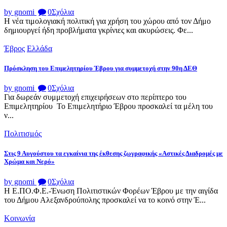
by gnomi
0
Σχόλια
Η νέα τιμολογιακή πολιτική για χρήση του χώρου από τον Δήμο
δημιουργεί ήδη προβλήματα γκρίνιες και ακυρώσεις. Φε...
Έβρος
Ελλάδα
Πρόσκληση του Επιμελητηρίου Έβρου για συμμετοχή στην 90η ΔΕΘ
by gnomi
0
Σχόλια
Για δωρεάν συμμετοχή επιχειρήσεων στο περίπτερο του
Επιμελητηρίου Το Επιμελητήριο Έβρου προσκαλεί τα μέλη του
ν...
Πολιτισμός
Στις 9 Αυγούστου τα εγκαίνια της έκθεσης ζωγραφικής «Αστικές Διαδρομές με
Χρώμα και Νερό»
by gnomi
0
Σχόλια
Η Ε.ΠΟ.Φ.Ε.-Ένωση Πολιτιστικών Φορέων Έβρου με την αιγίδα
του Δήμου Αλεξανδρούπολης προσκαλεί να το κοινό στην Έ...
Κοινωνία