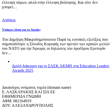
έλλειψη πόρων, αλλά στην έλλειψη βούλησης. Και τότε δεν
μπορεί…
Απόψεις
Υπάρχει λύση για το Αιγαίο;
Του Δημήτρη Μακροδημόπουλου Παρά τις ευνοϊκές εξελίξεις που
σηματοδότησε η Σύνοδος Κορυφής των ηγετών των κρατών μελών
του ΝΑΤΟ για την Άγκυρα, οι δηλώσεις του προέδρου Ερντογάν
δεν…
Διπλή διάκριση για τη ΣΑΕΚ ΑΚΜΗ στα Education Leaders
Awards 2025
Δικαιούχος ονόματος τομέα (domain name)
Ε. ΛΑΣΚΑΡΑΚΗΣ ΚΑΙ ΣΙΑ ΕΕ
ΕΦΗΜΕΡΙΔΑ ΓΝΩΜΗ
ΑΦΜ: 082164919
ΔΟΥ: ΑΛΕΞΑΝΔΡΟΥΠΟΛΗΣ