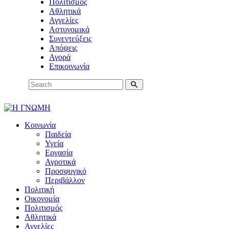
Πολιτισμός
Αθλητικά
Αγγελίες
Αστυνομικά
Συνεντεύξεις
Απόψεις
Αγορά
Επικοινωνία
Κοινωνία
Παιδεία
Υγεία
Εργασία
Αγροτικά
Προσφυγικό
Περιβάλλον
Πολιτική
Οικονομία
Πολιτισμός
Αθλητικά
Αγγελίες