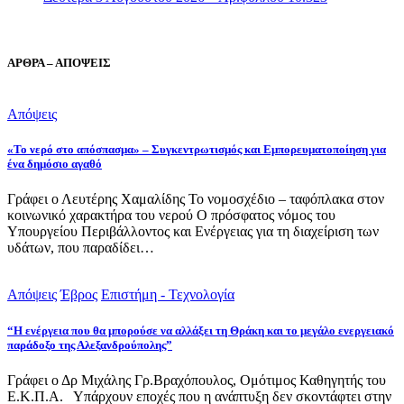
ΑΡΘΡΑ – ΑΠΟΨΕΙΣ
Απόψεις
«Το νερό στο απόσπασμα» – Συγκεντρωτισμός και Εμπορευματοποίηση για
ένα δημόσιο αγαθό
Γράφει ο Λευτέρης Χαμαλίδης Το νομοσχέδιο – ταφόπλακα στον
κοινωνικό χαρακτήρα του νερού Ο πρόσφατος νόμος του
Υπουργείου Περιβάλλοντος και Ενέργειας για τη διαχείριση των
υδάτων, που παραδίδει…
Απόψεις
Έβρος
Επιστήμη - Τεχνολογία
“Η ενέργεια που θα μπορούσε να αλλάξει τη Θράκη και το μεγάλο ενεργειακό
παράδοξο της Αλεξανδρούπολης”
Γράφει ο Δρ Μιχάλης Γρ.Βραχόπουλος, Ομότιμος Καθηγητής του
Ε.Κ.Π.Α. Υπάρχουν εποχές που η ανάπτυξη δεν σκοντάφτει στην