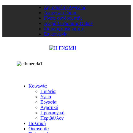
Δημοσιεύση Αγγελίας
Αναγγελία Γάμου
Γίνετε συνδρομητής
Αγορά Συνδρομής Online
Είσοδος συνδρομητή
Επικοινωνία
Κοινωνία
Παιδεία
Υγεία
Εργασία
Αγροτικά
Προσφυγικό
Περιβάλλον
Πολιτική
Οικονομία