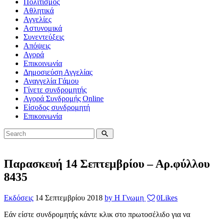
Πολιτισμός
Αθλητικά
Αγγελίες
Αστυνομικά
Συνεντεύξεις
Απόψεις
Αγορά
Επικοινωνία
Δημοσιεύση Αγγελίας
Αναγγελία Γάμου
Γίνετε συνδρομητής
Αγορά Συνδρομής Online
Είσοδος συνδρομητή
Επικοινωνία
Παρασκευή 14 Σεπτεμβρίου – Αρ.φύλλου
8435
Εκδόσεις
14 Σεπτεμβρίου 2018
by Η Γνωμη
0
Likes
Εάν είστε συνδρομητής κάντε κλικ στο πρωτοσέλιδο για να