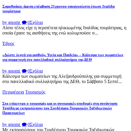
Σαμοθράκη: άμεση επέμβαση 21χρονου ναυαγοσώστη έσωσε Ιταλίδα
τουρίστρια
by gnomi
0
Σχόλια
Αίσιο τέλος είχε η περιπέτεια ηλικιωμένης Ιταλίδας τουρίστριας, η
οποία έχασε τις αισθήσεις της ενώ κολυμπούσε σ...
Έβρος
«Δώστε λεφτά για μισθούς, Υγεία και Παιδεία» – Κάλεσμα των σωματείων
για συμμετοχή στο πανελλαδικό συλλαλητήριο της ΔΕΘ
by gnomi
0
Σχόλια
Κάλεσμα των σωματείων της Αλεξανδρούπολης για συμμετοχή
στο πανελλαδικό συλλαλητήριο της ΔΕΘ, το Σάββατο 5 Σεπτέ...
Περιφέρεια
Τουρισμός
Στο επίκεντρο ο τουρισμός και οι συνοριακές υποδομές στη συνάντηση
Τοψίδη με εκπροσώπους του Συνδέσμου Τουρκικών Ταξιδιωτικών
Πρακτορείων
by gnomi
0
Σχόλια
Με εκπροσώπους του Συνδέσμου Τουρκικών Ταξιδιωτικών