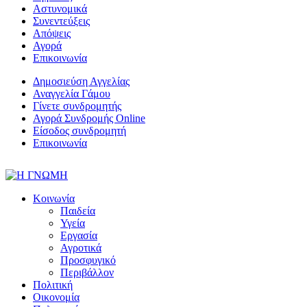
Αστυνομικά
Συνεντεύξεις
Απόψεις
Αγορά
Επικοινωνία
Δημοσιεύση Αγγελίας
Αναγγελία Γάμου
Γίνετε συνδρομητής
Αγορά Συνδρομής Online
Είσοδος συνδρομητή
Επικοινωνία
Κοινωνία
Παιδεία
Υγεία
Εργασία
Αγροτικά
Προσφυγικό
Περιβάλλον
Πολιτική
Οικονομία