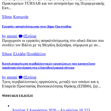
Πρακτορείων TÜRSAB και τον αντιπρόεδρο της Περιφερειακής
Εκπ...
Έβρος
Κοινωνία
Εργασίες ασφαλτόστρωσης στον Δήμο Ορεστιάδας
by gnomi
0
Σχόλια
Προχωρούν οι εργασίες ασφαλτόστρωσης στο οδικό δίκτυο που
συνδέει τον Βάλτο με τη Μεγάλη Δοξιπάρα, σύμφωνα με αν...
Έβρος
Ελλάδα
Περιβάλλον
Κοινή ανακοίνωση περιβαλλοντικών οργανώσεων που καταγγέλουν
παράνομη υλοτόμηση στα ελληνοβουλγαρικά σύνορα
by gnomi
0
Σχόλια
Τρεις περιβαλλοντικές οργανώσεις, μεταξύ των οποίων και η
Εταιρεία Προστασίας Βιοποικιλότητας Θράκης (ΕΠΒΘ), ζητ...
ΨΗΦΙΑΚΗ ΕΚΔΟΣΗ
Δευτέρα 3 Αυγούστου 2026 – Αρ.φύλλου 10.323