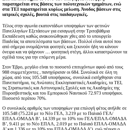
παρατηρείται στις βάσεις των πολυτεχνικών τμημάτων, ενώ
στα ΤΕΙ παρατηρείται κυρίως μείωση. Άνοδος βάσεων στις
ιατρικές σχολές, βουτιά στις παιδαγωγικές.
Τέλος στην αγωνία εκατοντάδων υποψηφίων των φετινών
Πανελληνίων Εξετάσεων για εισαγωγή στην Τριτοβάθμια
Εκπαίδευση καθώς ανακοινώθηκαν χθες από το υπουργείο
Παιδείας τα αποτελέσματα των βάσεων. Πολλοί είναι αυτοί που
από σήμερα ονομάζονται φοιτητές και ξεκινούν ήδη να κάνουν
όνειρα και να ψάχνουν … φοιτητική στέγη, άλλοι καταστρώνουν τα
σχέδιά τους για την επόμενη μέρα.
Στον Έβρο, μεγάλο είναι το ποσοστό επιτυχόντων αφού από τους
988 συμμετέχοντες , πανηγύρισαν οι 684. Συνολικά σε όλη τη
χώρα, από τους 105.548 υποψήφιους, συνολικά εισήχθησαν στα
Πανεπιστήμια, τις Ανώτατες Εκκλησιαστικές Ακαδημίες, τα ΤΕΙ,
τις Στρατιωτικές και Αστυνομικές Σχολές και τις Ακαδημίες της
Πυροσβεστικής και του Εμπορικού Ναυτικού 72.973 υποψήφιοι.
Ποσοστό περίπου 70%.
O συνολικός αριθμός των υποψηφίων για επιλογή φέτος ανήλθε σε
105.548 (75.224 με το Νέο ΓΕΛ, 3.219 με το Παλαιό ΓΕΛ/
ΕΠΑΛ-ΟΜΑΔΑ Β’, 14.339 με το 10% του ΓΕΛ/ΕΠΑΛ-ΟΜΑΔΑ
Β’, 9.411 με το Νέο ΕΠΑΛ, 2.019 με το Παλαιό ΕΠΑΛ-ΟΜΑΔΑ
Α’ και 1.336 με το 10% του ΕΠΑΛ-ΟΜΑΔΑ Α’), ενώ πέρυσι ο