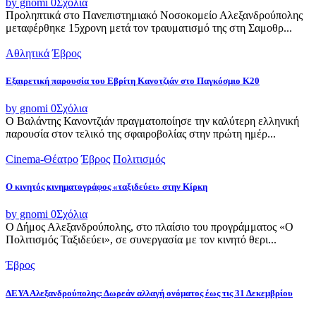
by gnomi
0
Σχόλια
Προληπτικά στο Πανεπιστημιακό Νοσοκομείο Αλεξανδρούπολης
μεταφέρθηκε 15χρονη μετά τον τραυματισμό της στη Σαμοθρ...
Αθλητικά
Έβρος
Εξαιρετική παρουσία του Εβρίτη Κανοτζιάν στο Παγκόσμιο Κ20
by gnomi
0
Σχόλια
Ο Βαλάντης Κανοντζιάν πραγματοποίησε την καλύτερη ελληνική
παρουσία στον τελικό της σφαιροβολίας στην πρώτη ημέρ...
Cinema-Θέατρο
Έβρος
Πολιτισμός
Ο κινητός κινηματογράφος «ταξιδεύει» στην Κίρκη
by gnomi
0
Σχόλια
Ο Δήμος Αλεξανδρούπολης, στο πλαίσιο του προγράμματος «Ο
Πολιτισμός Ταξιδεύει», σε συνεργασία με τον κινητό θερι...
Έβρος
ΔΕΥΑ Αλεξανδρούπολης: Δωρεάν αλλαγή ονόματος έως τις 31 Δεκεμβρίου