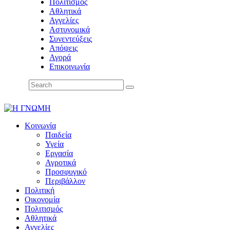
Πολιτισμός
Αθλητικά
Αγγελίες
Αστυνομικά
Συνεντεύξεις
Απόψεις
Αγορά
Επικοινωνία
Κοινωνία
Παιδεία
Υγεία
Εργασία
Αγροτικά
Προσφυγικό
Περιβάλλον
Πολιτική
Οικονομία
Πολιτισμός
Αθλητικά
Αγγελίες