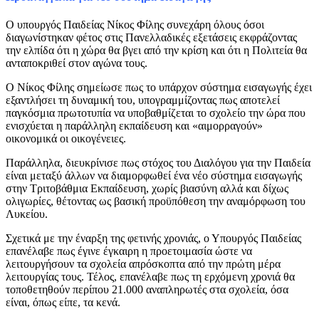
Ο υπουργός Παιδείας Νίκος Φίλης συνεχάρη όλους όσοι
διαγωνίστηκαν φέτος στις Πανελλαδικές εξετάσεις εκφράζοντας
την ελπίδα ότι η χώρα θα βγει από την κρίση και ότι η Πολιτεία θα
ανταποκριθεί στον αγώνα τους.
Ο Νίκος Φίλης σημείωσε πως το υπάρχον σύστημα εισαγωγής έχει
εξαντλήσει τη δυναμική του, υπογραμμίζοντας πως αποτελεί
παγκόσμια πρωτοτυπία να υποβαθμίζεται το σχολείο την ώρα που
ενισχύεται η παράλληλη εκπαίδευση και «αιμορραγούν»
οικονομικά οι οικογένειες.
Παράλληλα, διευκρίνισε πως στόχος του Διαλόγου για την Παιδεία
είναι μεταξύ άλλων να διαμορφωθεί ένα νέο σύστημα εισαγωγής
στην Τριτοβάθμια Εκπαίδευση, χωρίς βιασύνη αλλά και δίχως
ολιγωρίες, θέτοντας ως βασική προϋπόθεση την αναμόρφωση του
Λυκείου.
Σχετικά με την έναρξη της φετινής χρονιάς, ο Υπουργός Παιδείας
επανέλαβε πως έγινε έγκαιρη η προετοιμασία ώστε να
λειτουργήσουν τα σχολεία απρόσκοπτα από την πρώτη μέρα
λειτουργίας τους. Τέλος, επανέλαβε πως τη ερχόμενη χρονιά θα
τοποθετηθούν περίπου 21.000 αναπληρωτές στα σχολεία, όσα
είναι, όπως είπε, τα κενά.