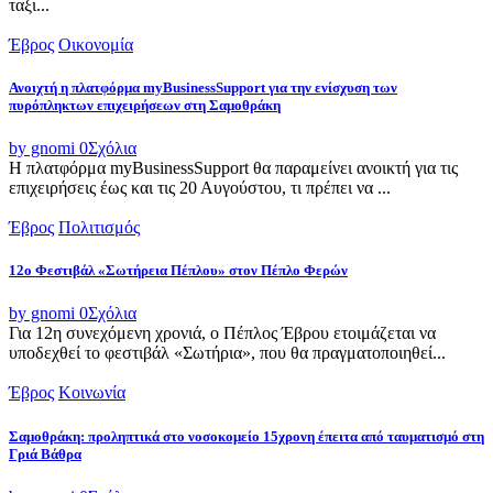
ταξι...
Έβρος
Οικονομία
Ανοιχτή η πλατφόρμα myBusinessSupport για την ενίσχυση των
πυρόπληκτων επιχειρήσεων στη Σαμοθράκη
by gnomi
0
Σχόλια
Η πλατφόρμα myBusinessSupport θα παραμείνει ανοικτή για τις
επιχειρήσεις έως και τις 20 Αυγούστου, τι πρέπει να ...
Έβρος
Πολιτισμός
12ο Φεστιβάλ «Σωτήρεια Πέπλου» στον Πέπλο Φερών
by gnomi
0
Σχόλια
Για 12η συνεχόμενη χρονιά, ο Πέπλος Έβρου ετοιμάζεται να
υποδεχθεί το φεστιβάλ «Σωτήρια», που θα πραγματοποιηθεί...
Έβρος
Κοινωνία
Σαμοθράκη: προληπτικά στο νοσοκομείο 15χρονη έπειτα από ταυματισμό στη
Γριά Βάθρα