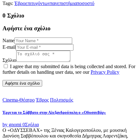
Tags:
Έβρο
επιτυχόντων
πανεπιστήμια
ποσοστό
0 Σχόλιο
Αφήστε ένα σχόλιο
Name
E-mail
Σχόλιο
I agree that my submitted data is being collected and stored. For
further details on handling user data, see our
Privacy Policy
Cinema-Θέατρο
Έβρος
Πολιτισμός
Έρχεται το Σάββατο στην Αλεξανδρούπολη ο «Οδυσσεβάχ»
by gnomi
0
Σχόλια
Ο «ΟΔΥΣΣΕΒΑΧ» της Ξένιας Καλογεροπούλου, με μουσική
Διονύση Σαββόπουλου και σκηνοθεσία Δήμητρας Λαρεντζάκη,