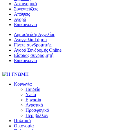
Αστυνομικά
Συνεντεύξεις
Απόψεις
Αγορά
Επικοινωνία
Δημοσιεύση Αγγελίας
Αναγγελία Γάμου
Γίνετε συνδρομητής
Αγορά Συνδρομής Online
Είσοδος συνδρομητή
Επικοινωνία
Κοινωνία
Παιδεία
Υγεία
Εργασία
Αγροτικά
Προσφυγικό
Περιβάλλον
Πολιτική
Οικονομία