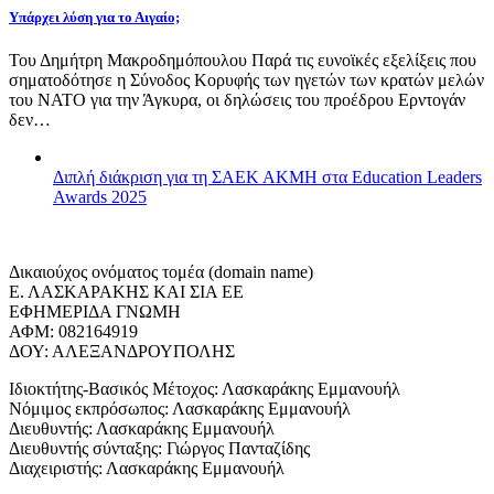
Υπάρχει λύση για το Αιγαίο;
Του Δημήτρη Μακροδημόπουλου Παρά τις ευνοϊκές εξελίξεις που
σηματοδότησε η Σύνοδος Κορυφής των ηγετών των κρατών μελών
του ΝΑΤΟ για την Άγκυρα, οι δηλώσεις του προέδρου Ερντογάν
δεν…
Διπλή διάκριση για τη ΣΑΕΚ ΑΚΜΗ στα Education Leaders
Awards 2025
Δικαιούχος ονόματος τομέα (domain name)
Ε. ΛΑΣΚΑΡΑΚΗΣ ΚΑΙ ΣΙΑ ΕΕ
ΕΦΗΜΕΡΙΔΑ ΓΝΩΜΗ
ΑΦΜ: 082164919
ΔΟΥ: ΑΛΕΞΑΝΔΡΟΥΠΟΛΗΣ
Ιδιοκτήτης-Βασικός Μέτοχος: Λασκαράκης Εμμανουήλ
Νόμιμος εκπρόσωπος: Λασκαράκης Εμμανουήλ
Διευθυντής: Λασκαράκης Εμμανουήλ
Διευθυντής σύνταξης: Γιώργος Πανταζίδης
Διαχειριστής: Λασκαράκης Εμμανουήλ