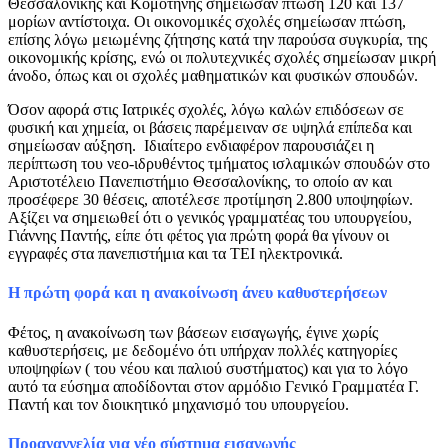
Θεσσαλονίκης και Κομοτηνής σημείωσαν πτώση 120 και 137
μορίων αντίστοιχα. Οι οικονομικές σχολές σημείωσαν πτώση,
επίσης λόγω μειωμένης ζήτησης κατά την παρούσα συγκυρία, της
οικονομικής κρίσης, ενώ οι πολυτεχνικές σχολές σημείωσαν μικρή
άνοδο, όπως και οι σχολές μαθηματικών και φυσικών σπουδών.
Όσον αφορά στις Ιατρικές σχολές, λόγω καλών επιδόσεων σε
φυσική και χημεία, οι βάσεις παρέμειναν σε υψηλά επίπεδα και
σημείωσαν αύξηση. Ιδιαίτερο ενδιαφέρον παρουσιάζει η
περίπτωση του νεο-ιδρυθέντος τμήματος ισλαμικών σπουδών στο
Αριστοτέλειο Πανεπιστήμιο Θεσσαλονίκης, το οποίο αν και
προσέφερε 30 θέσεις, αποτέλεσε προτίμηση 2.800 υποψηφίων.
Αξίζει να σημειωθεί ότι ο γενικός γραμματέας του υπουργείου,
Γιάννης Παντής, είπε ότι φέτος για πρώτη φορά θα γίνουν οι
εγγραφές στα πανεπιστήμια και τα ΤΕΙ ηλεκτρονικά.
Η πρώτη φορά και η ανακοίνωση άνευ καθυστερήσεων
Φέτος, η ανακοίνωση των βάσεων εισαγωγής, έγινε χωρίς
καθυστερήσεις, με δεδομένο ότι υπήρχαν πολλές κατηγορίες
υποψηφίων ( του νέου και παλιού συστήματος) και για το λόγο
αυτό τα εύσημα αποδίδονται στον αρμόδιο Γενικό Γραμματέα Γ.
Παντή και τον διοικητικό μηχανισμό του υπουργείου.
Προαναγγελία για νέο σύστημα εισαγωγής