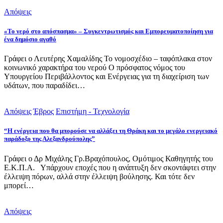
Απόψεις
«Το νερό στο απόσπασμα» – Συγκεντρωτισμός και Εμπορευματοποίηση για
ένα δημόσιο αγαθό
Γράφει ο Λευτέρης Χαμαλίδης Το νομοσχέδιο – ταφόπλακα στον
κοινωνικό χαρακτήρα του νερού Ο πρόσφατος νόμος του
Υπουργείου Περιβάλλοντος και Ενέργειας για τη διαχείριση των
υδάτων, που παραδίδει…
Απόψεις
Έβρος
Επιστήμη - Τεχνολογία
“Η ενέργεια που θα μπορούσε να αλλάξει τη Θράκη και το μεγάλο ενεργειακό
παράδοξο της Αλεξανδρούπολης”
Γράφει ο Δρ Μιχάλης Γρ.Βραχόπουλος, Ομότιμος Καθηγητής του
Ε.Κ.Π.Α. Υπάρχουν εποχές που η ανάπτυξη δεν σκοντάφτει στην
έλλειψη πόρων, αλλά στην έλλειψη βούλησης. Και τότε δεν
μπορεί…
Απόψεις