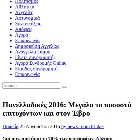
Πολιτισμός
Αθλητικά
Αγγελίες
Αστυνομικά
Συνεντεύξεις
Απόψεις
Αγορά
Επικοινωνία
Δημοσιεύση Αγγελίας
Αναγγελία Γάμου
Γίνετε συνδρομητής
Αγορά Συνδρομής Online
Είσοδος συνδρομητή
Επικοινωνία
Πανελλαδικές 2016: Μεγάλο το ποσοστό
επιτυχόντων και στον Έβρο
Παιδεία
25 Αυγούστου 2016
by news-room
0
Likes
Στα πανεπιστήμια το 70% των υποψηφίων. Αύξηση