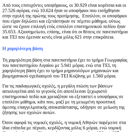
Από τους επιτυχόντες υποψήφιους, οι 30.929 είναι κορίτσια και οι
27.526 αγόρια, ενώ 10.624 ήταν οι υποψήφιοι που εισήχθησαν
στην σχολή της πρώτης τους προτίμησης. Επιπλέον, οι υποψήφιοι
που είχαν δηλώσει και εξετάστηκαν σε πέμπτο μάθημα, ούτως
ώστε να έχουν επιλογή ενός επιπλέον επιστημονικού πεδίου ήταν
35.653. Αξιοσημείωτο, επίσης, είναι ότι οι θέσεις σε πανεπιστήμια
και ΤΕΙ που έμειναν κενές είναι μόλις 621 στην επικράτεια.
Η χαμηλότερη βάση
Τη χαμηλότερη βάση στα πανεπιστήμια έχει το τμήμα Γεωγραφίας
του πανεπιστημίου Αιγαίου με 5.941 μόρια, ενώ στα ΤΕΙ, τη
χαμηλότερη βάση έχει το τμήμα μηχανολόγων μηχανικών και
βιομηχανικού σχεδιασμού του ΤΕΙ Κοζάνης με 1.560 μόρια.
Για τις παιδαγωγικές σχολές, η μεγάλη πτώση των βάσεων
αιτιολογείται από το γεγονός ότι αποτέλεσαν ξεχωριστό
επιστημονικό πεδίο και χρειαζόταν να εξεταστεί ο υποψήφιος σε
επιπλέον μάθημα, κάτι που, μαζί με τη μειωμένη προοπτική
άμεσης επαγγελματικής αποκατάστασης, οδήγησε σε μείωση της
ζήτησης των σχολών αυτών.
Όσον αφορά τις νομικές σχολές, η νομική Αθηνών παρέμεινε στα
ίδια επίπεδα με πέρυσι, κερδίζοντας μόλις 6 μόρια, ενώ νομική