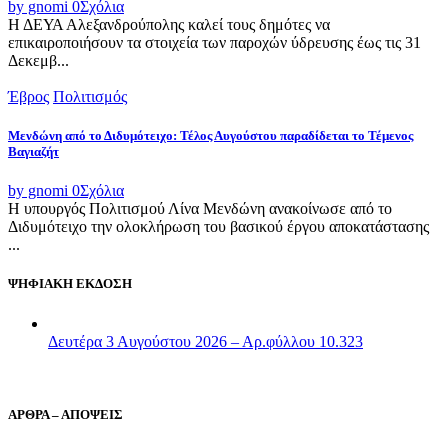
by gnomi
0
Σχόλια
Η ΔΕΥΑ Αλεξανδρούπολης καλεί τους δημότες να
επικαιροποιήσουν τα στοιχεία των παροχών ύδρευσης έως τις 31
Δεκεμβ...
Έβρος
Πολιτισμός
Μενδώνη από το Διδυμότειχο: Τέλος Αυγούστου παραδίδεται το Τέμενος
Βαγιαζήτ
by gnomi
0
Σχόλια
Η υπουργός Πολιτισμού Λίνα Μενδώνη ανακοίνωσε από το
Διδυμότειχο την ολοκλήρωση του βασικού έργου αποκατάστασης
...
ΨΗΦΙΑΚΗ ΕΚΔΟΣΗ
Δευτέρα 3 Αυγούστου 2026 – Αρ.φύλλου 10.323
ΑΡΘΡΑ – ΑΠΟΨΕΙΣ