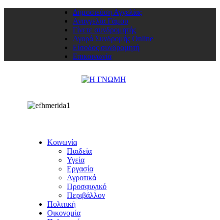
Δημοσιεύση Αγγελίας
Αναγγελία Γάμου
Γίνετε συνδρομητής
Αγορά Συνδρομής Online
Είσοδος συνδρομητή
Επικοινωνία
Κοινωνία
Παιδεία
Υγεία
Εργασία
Αγροτικά
Προσφυγικό
Περιβάλλον
Πολιτική
Οικονομία