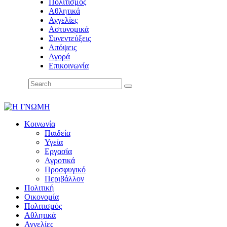
Πολιτισμός
Αθλητικά
Αγγελίες
Αστυνομικά
Συνεντεύξεις
Απόψεις
Αγορά
Επικοινωνία
Κοινωνία
Παιδεία
Υγεία
Εργασία
Αγροτικά
Προσφυγικό
Περιβάλλον
Πολιτική
Οικονομία
Πολιτισμός
Αθλητικά
Αγγελίες