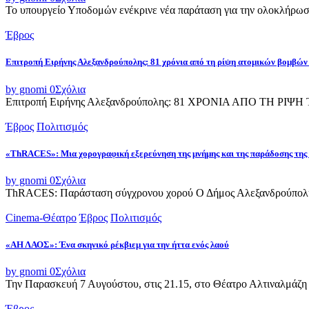
Το υπουργείο Υποδομών ενέκρινε νέα παράταση για την ολοκλήρωσ
Έβρος
Επιτροπή Ειρήνης Αλεξανδρούπολης: 81 χρόνια από τη ρίψη ατομικών βομβών
by gnomi
0
Σχόλια
Επιτροπή Ειρήνης Αλεξανδρούπολης: 81 ΧΡΟΝΙΑ ΑΠΟ ΤΗ Ρ
Έβρος
Πολιτισμός
«ThRACES»: Μια χορογραφική εξερεύνηση της μνήμης και της παράδοσης της
by gnomi
0
Σχόλια
ThRACES: Παράσταση σύγχρονου χορού Ο Δήμος Αλεξανδρούπολης 
Cinema-Θέατρο
Έβρος
Πολιτισμός
«ΑΗ ΛΑΟΣ»: Ένα σκηνικό ρέκβιεμ για την ήττα ενός λαού
by gnomi
0
Σχόλια
Την Παρασκευή 7 Αυγούστου, στις 21.15, στο Θέατρο Αλτιναλμάζη 
Έβρος