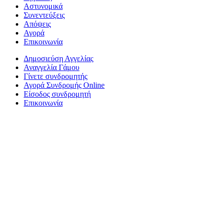
Αστυνομικά
Συνεντεύξεις
Απόψεις
Αγορά
Επικοινωνία
Δημοσιεύση Αγγελίας
Αναγγελία Γάμου
Γίνετε συνδρομητής
Αγορά Συνδρομής Online
Είσοδος συνδρομητή
Επικοινωνία