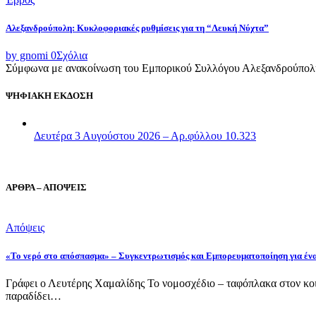
Αλεξανδρούπολη: Κυκλοφοριακές ρυθμίσεις για τη “Λευκή Νύχτα”
by gnomi
0
Σχόλια
Σύμφωνα με ανακοίνωση του Εμπορικού Συλλόγου Αλεξανδρούπολης,
ΨΗΦΙΑΚΗ ΕΚΔΟΣΗ
Δευτέρα 3 Αυγούστου 2026 – Αρ.φύλλου 10.323
ΑΡΘΡΑ – ΑΠΟΨΕΙΣ
Απόψεις
«Το νερό στο απόσπασμα» – Συγκεντρωτισμός και Εμπορευματοποίηση για έν
Γράφει ο Λευτέρης Χαμαλίδης Το νομοσχέδιο – ταφόπλακα στον κοι
παραδίδει…