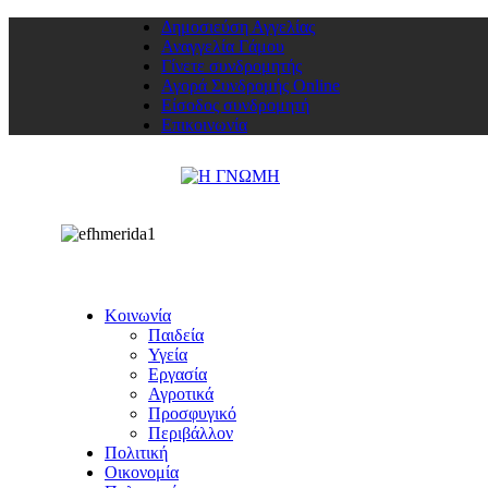
Δημοσιεύση Αγγελίας
Αναγγελία Γάμου
Γίνετε συνδρομητής
Αγορά Συνδρομής Online
Είσοδος συνδρομητή
Επικοινωνία
Κοινωνία
Παιδεία
Υγεία
Εργασία
Αγροτικά
Προσφυγικό
Περιβάλλον
Πολιτική
Οικονομία