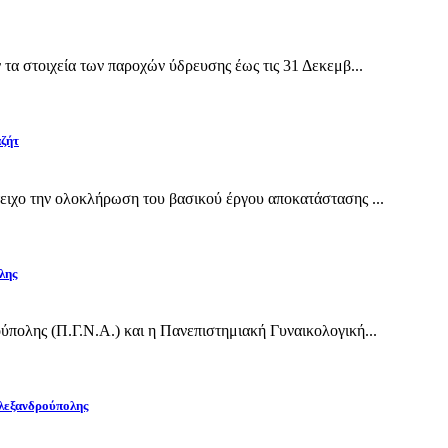
α στοιχεία των παροχών ύδρευσης έως τις 31 Δεκεμβ...
αζήτ
ιχο την ολοκλήρωση του βασικού έργου αποκατάστασης ...
λης
πολης (Π.Γ.Ν.Α.) και η Πανεπιστημιακή Γυναικολογική...
Αλεξανδρούπολης