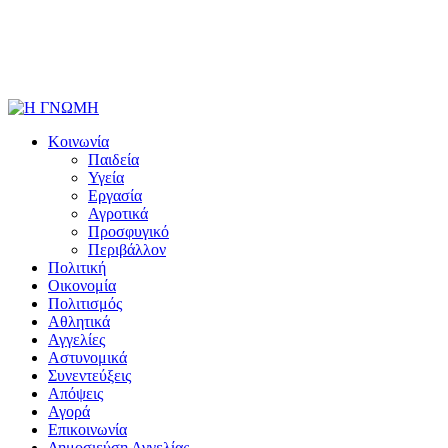
Κοινωνία
Παιδεία
Υγεία
Εργασία
Αγροτικά
Προσφυγικό
Περιβάλλον
Πολιτική
Οικονομία
Πολιτισμός
Αθλητικά
Αγγελίες
Αστυνομικά
Συνεντεύξεις
Απόψεις
Αγορά
Επικοινωνία
Δημοσιεύση Αγγελίας