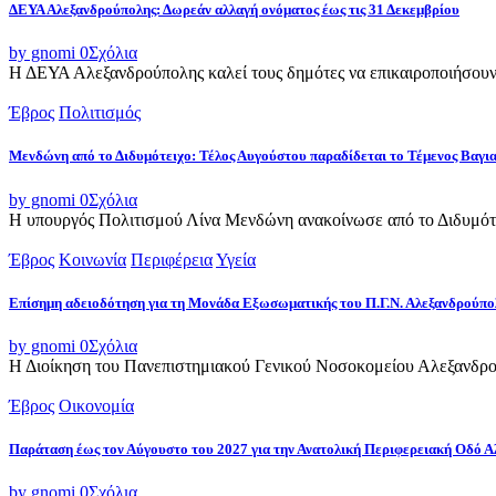
ΔΕΥΑ Αλεξανδρούπολης: Δωρεάν αλλαγή ονόματος έως τις 31 Δεκεμβρίου
by gnomi
0
Σχόλια
Η ΔΕΥΑ Αλεξανδρούπολης καλεί τους δημότες να επικαιροποιήσουν τ
Έβρος
Πολιτισμός
Μενδώνη από το Διδυμότειχο: Τέλος Αυγούστου παραδίδεται το Τέμενος Βαγι
by gnomi
0
Σχόλια
Η υπουργός Πολιτισμού Λίνα Μενδώνη ανακοίνωσε από το Διδυμότε
Έβρος
Κοινωνία
Περιφέρεια
Υγεία
Επίσημη αδειοδότηση για τη Μονάδα Εξωσωματικής του Π.Γ.Ν. Αλεξανδρούπο
by gnomi
0
Σχόλια
Η Διοίκηση του Πανεπιστημιακού Γενικού Νοσοκομείου Αλεξανδρού
Έβρος
Οικονομία
Παράταση έως τον Αύγουστο του 2027 για την Ανατολική Περιφερειακή Οδό 
by gnomi
0
Σχόλια