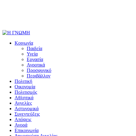
Κοινωνία
Παιδεία
Υγεία
Εργασία
Αγροτικά
Προσφυγικό
Περιβάλλον
Πολιτική
Οικονομία
Πολιτισμός
Αθλητικά
Αγγελίες
Αστυνομικά
Συνεντεύξεις
Απόψεις
Αγορά
Επικοινωνία
Δημοσιεύση Αγγελίας