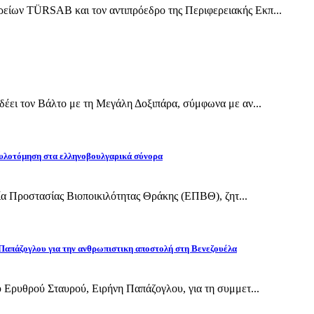
ίων TÜRSAB και τον αντιπρόεδρο της Περιφερειακής Εκπ...
έει τον Βάλτο με τη Μεγάλη Δοξιπάρα, σύμφωνα με αν...
υλοτόμηση στα ελληνοβουλγαρικά σύνορα
εία Προστασίας Βιοποικιλότητας Θράκης (ΕΠΒΘ), ζητ...
Παπάζογλου για την ανθρωπιστικη αποστολή στη Βενεζουέλα
 Ερυθρού Σταυρού, Ειρήνη Παπάζογλου, για τη συμμετ...