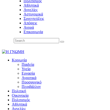
Πολιτισμός
Αθλητικά
Αγγελίες
Αστυνομικά
Συνεντεύξεις
Απόψεις
Αγορά
Επικοινωνία
Κοινωνία
Παιδεία
Υγεία
Εργασία
Αγροτικά
Προσφυγικό
Περιβάλλον
Πολιτική
Οικονομία
Πολιτισμός
Αθλητικά
Αγγελίες