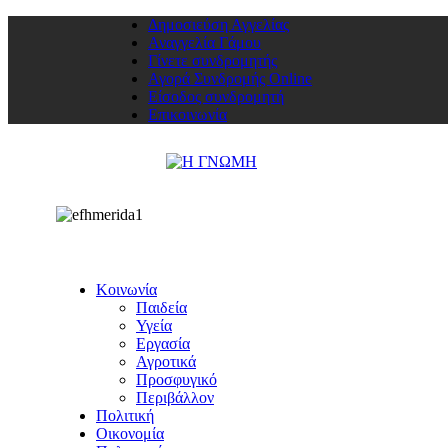
Δημοσιεύση Αγγελίας
Αναγγελία Γάμου
Γίνετε συνδρομητής
Αγορά Συνδρομής Online
Είσοδος συνδρομητή
Επικοινωνία
Κοινωνία
Παιδεία
Υγεία
Εργασία
Αγροτικά
Προσφυγικό
Περιβάλλον
Πολιτική
Οικονομία