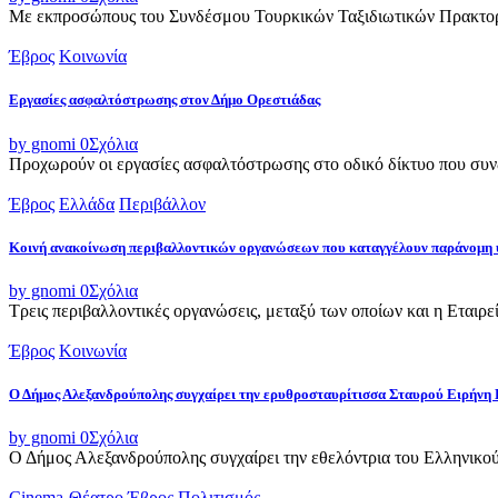
Με εκπροσώπους του Συνδέσμου Τουρκικών Ταξιδιωτικών Πρακτορε
Έβρος
Κοινωνία
Εργασίες ασφαλτόστρωσης στον Δήμο Ορεστιάδας
by gnomi
0
Σχόλια
Προχωρούν οι εργασίες ασφαλτόστρωσης στο οδικό δίκτυο που συνδ
Έβρος
Ελλάδα
Περιβάλλον
Κοινή ανακοίνωση περιβαλλοντικών οργανώσεων που καταγγέλουν παράνομη 
by gnomi
0
Σχόλια
Τρεις περιβαλλοντικές οργανώσεις, μεταξύ των οποίων και η Εταιρ
Έβρος
Κοινωνία
Ο Δήμος Αλεξανδρούπολης συγχαίρει την ερυθροσταυρίτισσα Σταυρού Ειρήνη 
by gnomi
0
Σχόλια
Ο Δήμος Αλεξανδρούπολης συγχαίρει την εθελόντρια του Ελληνικού
Cinema-Θέατρο
Έβρος
Πολιτισμός