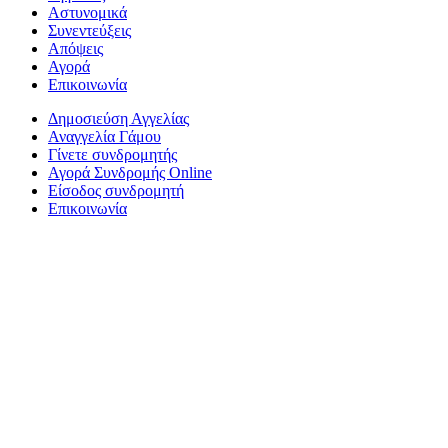
Αστυνομικά
Συνεντεύξεις
Απόψεις
Αγορά
Επικοινωνία
Δημοσιεύση Αγγελίας
Αναγγελία Γάμου
Γίνετε συνδρομητής
Αγορά Συνδρομής Online
Είσοδος συνδρομητή
Επικοινωνία