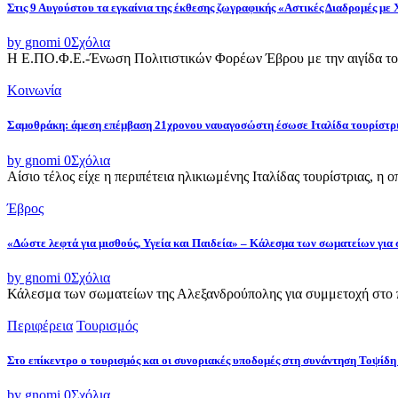
Στις 9 Αυγούστου τα εγκαίνια της έκθεσης ζωγραφικής «Αστικές Διαδρομές με
by gnomi
0
Σχόλια
Η Ε.ΠΟ.Φ.Ε.-Ένωση Πολιτιστικών Φορέων Έβρου με την αιγίδα του
Κοινωνία
Σαμοθράκη: άμεση επέμβαση 21χρονου ναυαγοσώστη έσωσε Ιταλίδα τουρίστρ
by gnomi
0
Σχόλια
Αίσιο τέλος είχε η περιπέτεια ηλικιωμένης Ιταλίδας τουρίστριας, η 
Έβρος
«Δώστε λεφτά για μισθούς, Υγεία και Παιδεία» – Κάλεσμα των σωματείων για
by gnomi
0
Σχόλια
Κάλεσμα των σωματείων της Αλεξανδρούπολης για συμμετοχή στο π
Περιφέρεια
Τουρισμός
Στο επίκεντρο ο τουρισμός και οι συνοριακές υποδομές στη συνάντηση Τοψ
by gnomi
0
Σχόλια