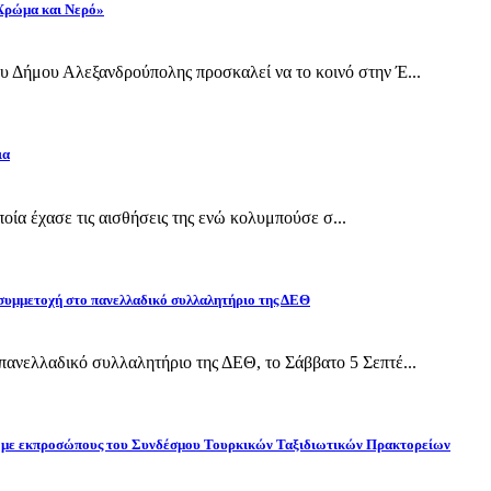
 Χρώμα και Νερό»
 Δήμου Αλεξανδρούπολης προσκαλεί να το κοινό στην Έ...
ια
οποία έχασε τις αισθήσεις της ενώ κολυμπούσε σ...
 συμμετοχή στο πανελλαδικό συλλαλητήριο της ΔΕΘ
ανελλαδικό συλλαλητήριο της ΔΕΘ, το Σάββατο 5 Σεπτέ...
ίδη με εκπροσώπους του Συνδέσμου Τουρκικών Ταξιδιωτικών Πρακτορείων