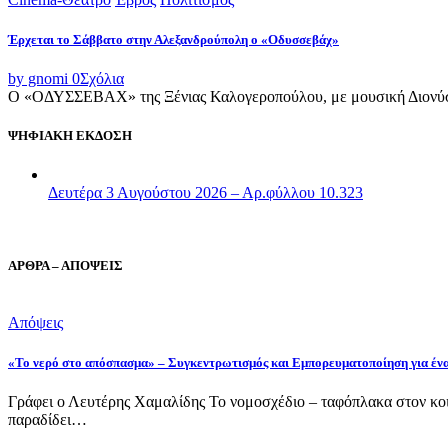
Έρχεται το Σάββατο στην Αλεξανδρούπολη ο «Οδυσσεβάχ»
by gnomi
0
Σχόλια
Ο «ΟΔΥΣΣΕΒΑΧ» της Ξένιας Καλογεροπούλου, με μουσική Διονύση 
ΨΗΦΙΑΚΗ ΕΚΔΟΣΗ
Δευτέρα 3 Αυγούστου 2026 – Αρ.φύλλου 10.323
ΑΡΘΡΑ – ΑΠΟΨΕΙΣ
Απόψεις
«Το νερό στο απόσπασμα» – Συγκεντρωτισμός και Εμπορευματοποίηση για έν
Γράφει ο Λευτέρης Χαμαλίδης Το νομοσχέδιο – ταφόπλακα στον κοι
παραδίδει…