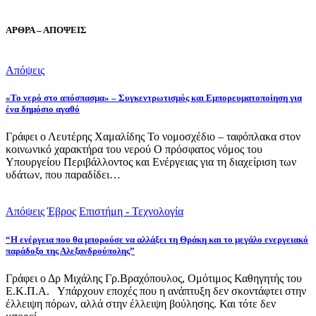
ΑΡΘΡΑ – ΑΠΟΨΕΙΣ
Απόψεις
«Το νερό στο απόσπασμα» – Συγκεντρωτισμός και Εμπορευματοποίηση για
ένα δημόσιο αγαθό
Γράφει ο Λευτέρης Χαμαλίδης Το νομοσχέδιο – ταφόπλακα στον
κοινωνικό χαρακτήρα του νερού Ο πρόσφατος νόμος του
Υπουργείου Περιβάλλοντος και Ενέργειας για τη διαχείριση των
υδάτων, που παραδίδει…
Απόψεις
Έβρος
Επιστήμη - Τεχνολογία
“Η ενέργεια που θα μπορούσε να αλλάξει τη Θράκη και το μεγάλο ενεργειακό
παράδοξο της Αλεξανδρούπολης”
Γράφει ο Δρ Μιχάλης Γρ.Βραχόπουλος, Ομότιμος Καθηγητής του
Ε.Κ.Π.Α. Υπάρχουν εποχές που η ανάπτυξη δεν σκοντάφτει στην
έλλειψη πόρων, αλλά στην έλλειψη βούλησης. Και τότε δεν