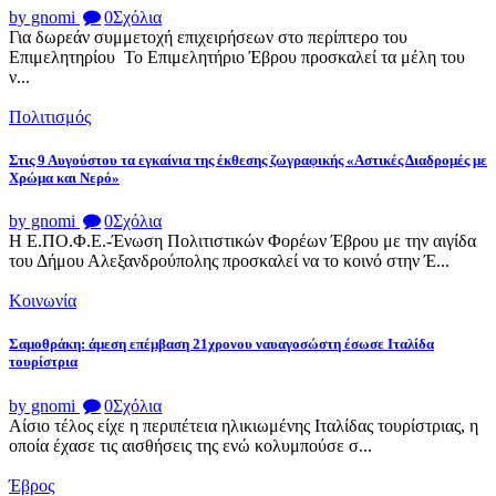
by gnomi
0
Σχόλια
Για δωρεάν συμμετοχή επιχειρήσεων στο περίπτερο του
Επιμελητηρίου Το Επιμελητήριο Έβρου προσκαλεί τα μέλη του
ν...
Πολιτισμός
Στις 9 Αυγούστου τα εγκαίνια της έκθεσης ζωγραφικής «Αστικές Διαδρομές με
Χρώμα και Νερό»
by gnomi
0
Σχόλια
Η Ε.ΠΟ.Φ.Ε.-Ένωση Πολιτιστικών Φορέων Έβρου με την αιγίδα
του Δήμου Αλεξανδρούπολης προσκαλεί να το κοινό στην Έ...
Κοινωνία
Σαμοθράκη: άμεση επέμβαση 21χρονου ναυαγοσώστη έσωσε Ιταλίδα
τουρίστρια
by gnomi
0
Σχόλια
Αίσιο τέλος είχε η περιπέτεια ηλικιωμένης Ιταλίδας τουρίστριας, η
οποία έχασε τις αισθήσεις της ενώ κολυμπούσε σ...
Έβρος