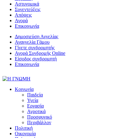
Αστυνομικά
Συνεντεύξεις
Απόψεις
Αγορά
Επικοινωνία
Δημοσιεύση Αγγελίας
Αναγγελία Γάμου
Γίνετε συνδρομητής
Αγορά Συνδρομής Online
Είσοδος συνδρομητή
Επικοινωνία
Κοινωνία
Παιδεία
Υγεία
Εργασία
Αγροτικά
Προσφυγικό
Περιβάλλον
Πολιτική
Οικονομία