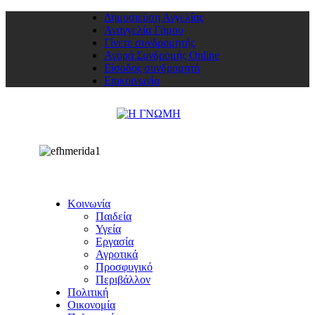
Δημοσιεύση Αγγελίας
Αναγγελία Γάμου
Γίνετε συνδρομητής
Αγορά Συνδρομής Online
Είσοδος συνδρομητή
Επικοινωνία
Κοινωνία
Παιδεία
Υγεία
Εργασία
Αγροτικά
Προσφυγικό
Περιβάλλον
Πολιτική
Οικονομία