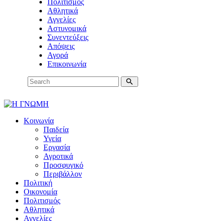
Πολιτισμός
Αθλητικά
Αγγελίες
Αστυνομικά
Συνεντεύξεις
Απόψεις
Αγορά
Επικοινωνία
Κοινωνία
Παιδεία
Υγεία
Εργασία
Αγροτικά
Προσφυγικό
Περιβάλλον
Πολιτική
Οικονομία
Πολιτισμός
Αθλητικά
Αγγελίες