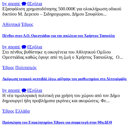
by gnomi
0
Σχόλια
Εξασφάλιση χρηματοδότησης 500.000€ για ολοκλήρωση οδικού
δικτύου Μ. Δερειου – Σιδηροχωριου, Δήμου Σουφλίου...
Αθλητικά
Έβρος
Πένθος στον Α.Ο. Ορεστιάδας για την απώλεια του Χρήστου Τασιούλη
by gnomi
0
Σχόλια
Στο πένθος βυθίστηκε η οικογένεια του Αθλητικού Ομίλου
Ορεστιάδας καθώς έφυγε από τη ζωή ο Χρήστος Τασιούλης. Ο...
Έβρος
Πολιτισμός
Ακύρωση τοπικού φεστιβάλ λόγω αύξησης του μισθωτηρίου στο Αλτιναλμάζη
by gnomi
0
Σχόλια
Η νέα τιμολογιακή πολιτική για χρήση του χώρου από τον Δήμο
δημιουργεί ήδη προβλήματα γκρίνιες και ακυρώσεις. Φε...
Έβρος
Ελλάδα
Πρόσκληση του Επιμελητηρίου Έβρου για συμμετοχή στην 90η ΔΕΘ