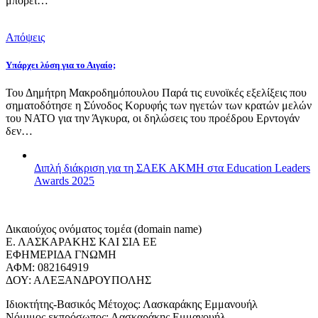
μπορεί…
Απόψεις
Υπάρχει λύση για το Αιγαίο;
Του Δημήτρη Μακροδημόπουλου Παρά τις ευνοϊκές εξελίξεις που
σηματοδότησε η Σύνοδος Κορυφής των ηγετών των κρατών μελών
του ΝΑΤΟ για την Άγκυρα, οι δηλώσεις του προέδρου Ερντογάν
δεν…
Διπλή διάκριση για τη ΣΑΕΚ ΑΚΜΗ στα Education Leaders
Awards 2025
Δικαιούχος ονόματος τομέα (domain name)
Ε. ΛΑΣΚΑΡΑΚΗΣ ΚΑΙ ΣΙΑ ΕΕ
ΕΦΗΜΕΡΙΔΑ ΓΝΩΜΗ
ΑΦΜ: 082164919
ΔΟΥ: ΑΛΕΞΑΝΔΡΟΥΠΟΛΗΣ
Ιδιοκτήτης-Βασικός Μέτοχος: Λασκαράκης Εμμανουήλ
Νόμιμος εκπρόσωπος: Λασκαράκης Εμμανουήλ