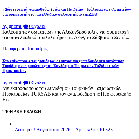
«Δώστε λεφτά για μισθούς, Υγεία και Παιδεία» – Κάλεσμα των σωματείων
για συμμετοχή στο πανελλαδικό συλλαλητήριο της ΔΕΘ
by gnomi
0
Σχόλια
Κάλεσμα των σωματείων της Αλεξανδρούπολης για συμμετοχή
στο πανελλαδικό συλλαλητήριο της ΔΕΘ, το Σάββατο 5 Σεπτέ...
Περιφέρεια
Τουρισμός
Στο επίκεντρο ο τουρισμός και οι συνοριακές υποδομές στη συνάντηση
Τοψίδη με εκπροσώπους του Συνδέσμου Τουρκικών Ταξιδιωτικών
Πρακτορείων
by gnomi
0
Σχόλια
Με εκπροσώπους του Συνδέσμου Τουρκικών Ταξιδιωτικών
Πρακτορείων TÜRSAB και τον αντιπρόεδρο της Περιφερειακής
Εκπ...
ΨΗΦΙΑΚΗ ΕΚΔΟΣΗ
Δευτέρα 3 Αυγούστου 2026 – Αρ.φύλλου 10.323