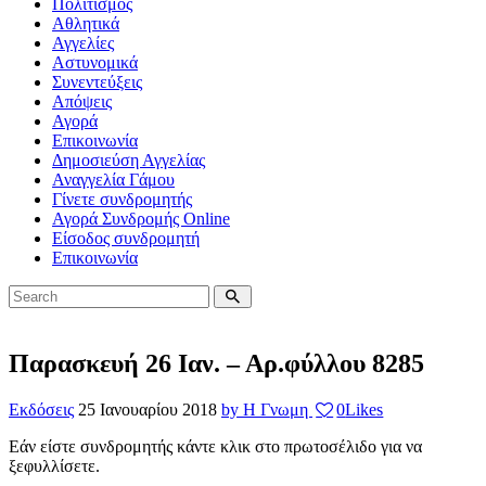
Πολιτισμός
Αθλητικά
Αγγελίες
Αστυνομικά
Συνεντεύξεις
Απόψεις
Αγορά
Επικοινωνία
Δημοσιεύση Αγγελίας
Αναγγελία Γάμου
Γίνετε συνδρομητής
Αγορά Συνδρομής Online
Είσοδος συνδρομητή
Επικοινωνία
Παρασκευή 26 Ιαν. – Αρ.φύλλου 8285
Εκδόσεις
25 Ιανουαρίου 2018
by Η Γνωμη
0
Likes
Εάν είστε συνδρομητής κάντε κλικ στο πρωτοσέλιδο για να
ξεφυλλίσετε.