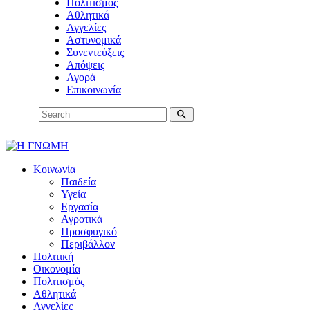
Πολιτισμός
Αθλητικά
Αγγελίες
Αστυνομικά
Συνεντεύξεις
Απόψεις
Αγορά
Επικοινωνία
Κοινωνία
Παιδεία
Υγεία
Εργασία
Αγροτικά
Προσφυγικό
Περιβάλλον
Πολιτική
Οικονομία
Πολιτισμός
Αθλητικά
Αγγελίες