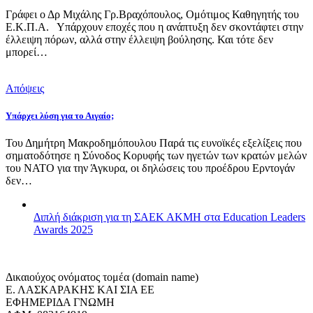
Γράφει ο Δρ Μιχάλης Γρ.Βραχόπουλος, Ομότιμος Καθηγητής του
Ε.Κ.Π.Α. Υπάρχουν εποχές που η ανάπτυξη δεν σκοντάφτει στην
έλλειψη πόρων, αλλά στην έλλειψη βούλησης. Και τότε δεν
μπορεί…
Απόψεις
Υπάρχει λύση για το Αιγαίο;
Του Δημήτρη Μακροδημόπουλου Παρά τις ευνοϊκές εξελίξεις που
σηματοδότησε η Σύνοδος Κορυφής των ηγετών των κρατών μελών
του ΝΑΤΟ για την Άγκυρα, οι δηλώσεις του προέδρου Ερντογάν
δεν…
Διπλή διάκριση για τη ΣΑΕΚ ΑΚΜΗ στα Education Leaders
Awards 2025
Δικαιούχος ονόματος τομέα (domain name)
Ε. ΛΑΣΚΑΡΑΚΗΣ ΚΑΙ ΣΙΑ ΕΕ
ΕΦΗΜΕΡΙΔΑ ΓΝΩΜΗ