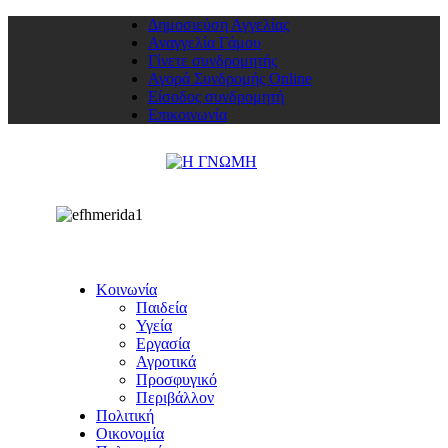
Δημοσιεύση Αγγελίας
Αναγγελία Γάμου
Γίνετε συνδρομητής
Αγορά Συνδρομής Online
Είσοδος συνδρομητή
Επικοινωνία
Κοινωνία
Παιδεία
Υγεία
Εργασία
Αγροτικά
Προσφυγικό
Περιβάλλον
Πολιτική
Οικονομία