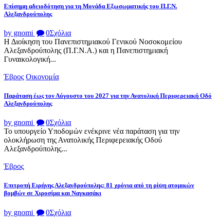
Επίσημη αδειοδότηση για τη Μονάδα Εξωσωματικής του Π.Γ.Ν.
Αλεξανδρούπολης
by gnomi
0
Σχόλια
Η Διοίκηση του Πανεπιστημιακού Γενικού Νοσοκομείου
Αλεξανδρούπολης (Π.Γ.Ν.Α.) και η Πανεπιστημιακή
Γυναικολογική...
Έβρος
Οικονομία
Παράταση έως τον Αύγουστο του 2027 για την Ανατολική Περιφερειακή Οδό
Αλεξανδρούπολης
by gnomi
0
Σχόλια
Το υπουργείο Υποδομών ενέκρινε νέα παράταση για την
ολοκλήρωση της Ανατολικής Περιφερειακής Οδού
Αλεξανδρούπολης...
Έβρος
Επιτροπή Ειρήνης Αλεξανδρούπολης: 81 χρόνια από τη ρίψη ατομικών
βομβών σε Χιροσίμα και Ναγκασάκι
by gnomi
0
Σχόλια