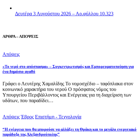
Δευτέρα 3 Αυγούστου 2026 – Αρ.φύλλου 10.323
ΑΡΘΡΑ – ΑΠΟΨΕΙΣ
Απόψεις
«Το νερό στο απόσπασμα» – Συγκεντρωτισμός και Εμπορευματοποίηση για
ένα δημόσιο αγαθό
Γράφει ο Λευτέρης Χαμαλίδης Το νομοσχέδιο – ταφόπλακα στον
κοινωνικό χαρακτήρα του νερού Ο πρόσφατος νόμος του
Υπουργείου Περιβάλλοντος και Ενέργειας για τη διαχείριση των
υδάτων, που παραδίδει…
Απόψεις
Έβρος
Επιστήμη - Τεχνολογία
“Η ενέργεια που θα μπορούσε να αλλάξει τη Θράκη και το μεγάλο ενεργειακό
παράδοξο της Αλεξανδρούπολης”