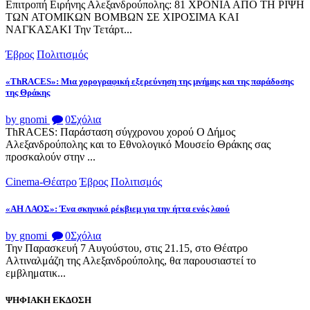
Επιτροπή Ειρήνης Αλεξανδρούπολης: 81 ΧΡΟΝΙΑ ΑΠΟ ΤΗ ΡΙΨΗ
ΤΩΝ ΑΤΟΜΙΚΩΝ ΒΟΜΒΩΝ ΣΕ ΧΙΡΟΣΙΜΑ ΚΑΙ
ΝΑΓΚΑΣΑΚΙ Την Τετάρτ...
Έβρος
Πολιτισμός
«ThRACES»: Μια χορογραφική εξερεύνηση της μνήμης και της παράδοσης
της Θράκης
by gnomi
0
Σχόλια
ThRACES: Παράσταση σύγχρονου χορού Ο Δήμος
Αλεξανδρούπολης και το Εθνολογικό Μουσείο Θράκης σας
προσκαλούν στην ...
Cinema-Θέατρο
Έβρος
Πολιτισμός
«ΑΗ ΛΑΟΣ»: Ένα σκηνικό ρέκβιεμ για την ήττα ενός λαού
by gnomi
0
Σχόλια
Την Παρασκευή 7 Αυγούστου, στις 21.15, στο Θέατρο
Αλτιναλμάζη της Αλεξανδρούπολης, θα παρουσιαστεί το
εμβληματικ...
ΨΗΦΙΑΚΗ ΕΚΔΟΣΗ