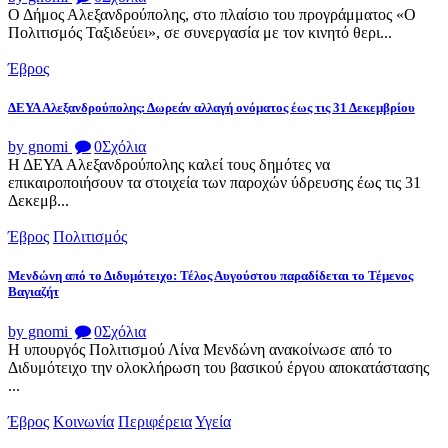
Ο Δήμος Αλεξανδρούπολης, στο πλαίσιο του προγράμματος «Ο
Πολιτισμός Ταξιδεύει», σε συνεργασία με τον κινητό θερι...
Έβρος
ΔΕΥΑ Αλεξανδρούπολης: Δωρεάν αλλαγή ονόματος έως τις 31 Δεκεμβρίου
by gnomi
0
Σχόλια
Η ΔΕΥΑ Αλεξανδρούπολης καλεί τους δημότες να
επικαιροποιήσουν τα στοιχεία των παροχών ύδρευσης έως τις 31
Δεκεμβ...
Έβρος
Πολιτισμός
Μενδώνη από το Διδυμότειχο: Τέλος Αυγούστου παραδίδεται το Τέμενος
Βαγιαζήτ
by gnomi
0
Σχόλια
Η υπουργός Πολιτισμού Λίνα Μενδώνη ανακοίνωσε από το
Διδυμότειχο την ολοκλήρωση του βασικού έργου αποκατάστασης
...
Έβρος
Κοινωνία
Περιφέρεια
Υγεία