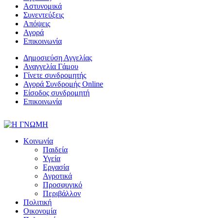
Αστυνομικά
Συνεντεύξεις
Απόψεις
Αγορά
Επικοινωνία
Δημοσιεύση Αγγελίας
Αναγγελία Γάμου
Γίνετε συνδρομητής
Αγορά Συνδρομής Online
Είσοδος συνδρομητή
Επικοινωνία
Κοινωνία
Παιδεία
Υγεία
Εργασία
Αγροτικά
Προσφυγικό
Περιβάλλον
Πολιτική
Οικονομία