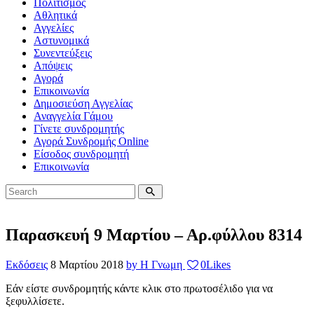
Πολιτισμός
Αθλητικά
Αγγελίες
Αστυνομικά
Συνεντεύξεις
Απόψεις
Αγορά
Επικοινωνία
Δημοσιεύση Αγγελίας
Αναγγελία Γάμου
Γίνετε συνδρομητής
Αγορά Συνδρομής Online
Είσοδος συνδρομητή
Επικοινωνία
Παρασκευή 9 Μαρτίου – Αρ.φύλλου 8314
Εκδόσεις
8 Μαρτίου 2018
by Η Γνωμη
0
Likes
Εάν είστε συνδρομητής κάντε κλικ στο πρωτοσέλιδο για να
ξεφυλλίσετε.