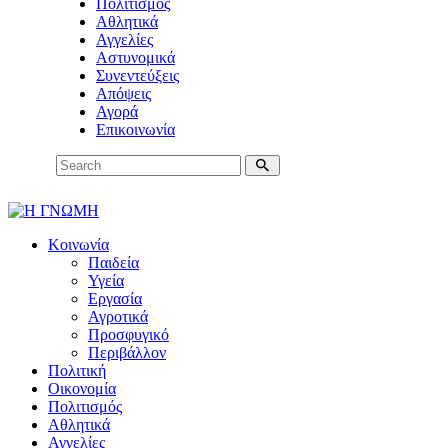
Πολιτισμός
Αθλητικά
Αγγελίες
Αστυνομικά
Συνεντεύξεις
Απόψεις
Αγορά
Επικοινωνία
Κοινωνία
Παιδεία
Υγεία
Εργασία
Αγροτικά
Προσφυγικό
Περιβάλλον
Πολιτική
Οικονομία
Πολιτισμός
Αθλητικά
Αγγελίες