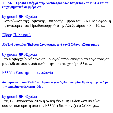
ΤΕ ΚΚΕ Έβρου: Τα έργα στην Αλεξανδρούπολη υπηρετούν το ΝΑΤΟ και τα
επιχειρηματικά συμφέροντα
by gnomi
0
Σχόλια
Ανακοίνωση της Τομεακής Επιτροπής Έβρου του ΚΚΕ Με αφορμή
τις αναφορές του Πρωθυπουργού στην Αλεξανδρούπολη Πάει...
Έβρος
Πολιτισμός
Αλεξανδρούπολη: Έκθεση ζωγραφικής από τον Σύλλογο «Σπάρτακος
by gnomi
0
Σχόλια
Στο Νομαρχείο δώδεκα δημιουργοί παρουσιάζουν τα έργα τους σε
μια έκθεση που αναδεικνύει την ερασιτεχνική καλλιτε...
Ελλάδα
Επιστήμη - Τεχνολογία
Διευκρινίσεις του Συλλόγου Ερασιτεχνικής Αστρονομίας Θράκης σχετικά με
την επικείμενη έκλειψη ηλίου
by gnomi
0
Σχόλια
Στις 12 Αυγούστου 2026 η ολική έκλειψη Ηλίου δεν θα είναι
ουσιαστικά ορατή από την Ελλάδα διευκρινίζει ο Σύλλογο...