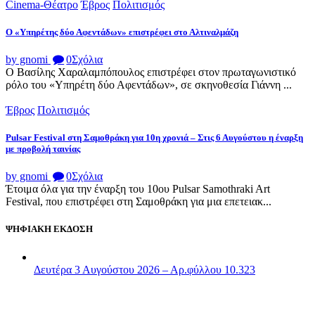
Cinema-Θέατρο
Έβρος
Πολιτισμός
Ο «Υπηρέτης δύο Αφεντάδων» επιστρέφει στο Αλτιναλμάζη
by gnomi
0
Σχόλια
Ο Βασίλης Χαραλαμπόπουλος επιστρέφει στον πρωταγωνιστικό
ρόλο του «Υπηρέτη δύο Αφεντάδων», σε σκηνοθεσία Γιάννη ...
Έβρος
Πολιτισμός
Pulsar Festival στη Σαμοθράκη για 10η χρονιά – Στις 6 Αυγούστου η έναρξη
με προβολή ταινίας
by gnomi
0
Σχόλια
Έτοιμα όλα για την έναρξη του 10ου Pulsar Samothraki Art
Festival, που επιστρέφει στη Σαμοθράκη για μια επετειακ...
ΨΗΦΙΑΚΗ ΕΚΔΟΣΗ
Δευτέρα 3 Αυγούστου 2026 – Αρ.φύλλου 10.323