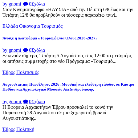
by gnomi
0
Σχόλια
Στον Κινηματογράφο «ΗΛΥΣΙΑ» από την Πέμπτη 6/8 έως και την
Τετάρτη 12/8 θα προβληθούν οι τέσσερις παρακάτω ταινί...
Ελλάδα
Οικονομία
Τουρισμός
Άνοιξε η πλατφόρμα «Τουρισμός για Όλους 2026-2027»
by gnomi
0
Σχόλια
Ξεκινούν σήμερα, Τετάρτη 5 Αυγούστου, στις 12:00 το μεσημέρι,
οι αιτήσεις συμμετοχής στο νέο Πρόγραμμα «Τουρισμό...
Έβρος
Πολιτισμός
Αυγουστιάτικη Πανσέληνος 2026: Μουσική και ελεύθερη είσοδος σε Κάστρο
Πυθίου και Αρχαιολογικό Μουσείο Αλεξανδρούπολης
by gnomi
0
Σχόλια
Η Εφορεία Αρχαιοτήτων Έβρου προσκαλεί το κοινό την
Παρασκευή 28 Αυγούστου σε μια ξεχωριστή βραδιά
Αυγουστιάτικης...
Έβρος
Πολιτική