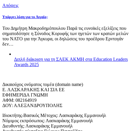
Απόψεις
Υπάρχει λύση για το Αιγαίο;
Του Δημήτρη Μακροδημόπουλου Παρά τις ευνοϊκές εξελίξεις που
σηματοδότησε η Σύνοδος Κορυφής των ηγετών των κρατών μελών
του ΝΑΤΟ για την Άγκυρα, οι δηλώσεις του προέδρου Ερντογάν
δεν…
Διπλή διάκριση για τη ΣΑΕΚ ΑΚΜΗ στα Education Leaders
Awards 2025
Δικαιούχος ονόματος τομέα (domain name)
Ε. ΛΑΣΚΑΡΑΚΗΣ ΚΑΙ ΣΙΑ ΕΕ
ΕΦΗΜΕΡΙΔΑ ΓΝΩΜΗ
ΑΦΜ: 082164919
ΔΟΥ: ΑΛΕΞΑΝΔΡΟΥΠΟΛΗΣ
Ιδιοκτήτης-Βασικός Μέτοχος: Λασκαράκης Εμμανουήλ
Νόμιμος εκπρόσωπος: Λασκαράκης Εμμανουήλ
Διευθυντής: Λασκαράκης Εμμανουήλ