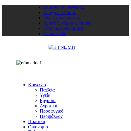
Δημοσιεύση Αγγελίας
Αναγγελία Γάμου
Γίνετε συνδρομητής
Αγορά Συνδρομής Online
Είσοδος συνδρομητή
Επικοινωνία
Κοινωνία
Παιδεία
Υγεία
Εργασία
Αγροτικά
Προσφυγικό
Περιβάλλον
Πολιτική
Οικονομία