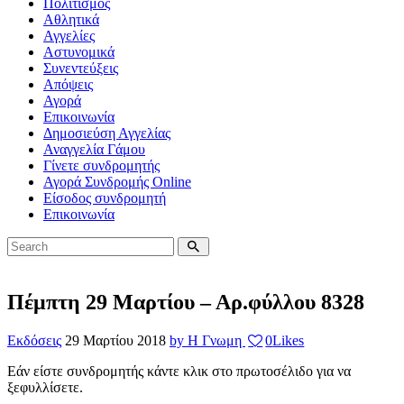
Πολιτισμός
Αθλητικά
Αγγελίες
Αστυνομικά
Συνεντεύξεις
Απόψεις
Αγορά
Επικοινωνία
Δημοσιεύση Αγγελίας
Αναγγελία Γάμου
Γίνετε συνδρομητής
Αγορά Συνδρομής Online
Είσοδος συνδρομητή
Επικοινωνία
Πέμπτη 29 Μαρτίου – Αρ.φύλλου 8328
Εκδόσεις
29 Μαρτίου 2018
by Η Γνωμη
0
Likes
Εάν είστε συνδρομητής κάντε κλικ στο πρωτοσέλιδο για να
ξεφυλλίσετε.