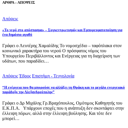
ΑΡΘΡΑ – ΑΠΟΨΕΙΣ
Απόψεις
«Το νερό στο απόσπασμα» – Συγκεντρωτισμός και Εμπορευματοποίηση για
ένα δημόσιο αγαθό
Γράφει ο Λευτέρης Χαμαλίδης Το νομοσχέδιο – ταφόπλακα στον
κοινωνικό χαρακτήρα του νερού Ο πρόσφατος νόμος του
Υπουργείου Περιβάλλοντος και Ενέργειας για τη διαχείριση των
υδάτων, που παραδίδει…
Απόψεις
Έβρος
Επιστήμη - Τεχνολογία
“Η ενέργεια που θα μπορούσε να αλλάξει τη Θράκη και το μεγάλο ενεργειακό
παράδοξο της Αλεξανδρούπολης”
Γράφει ο Δρ Μιχάλης Γρ.Βραχόπουλος, Ομότιμος Καθηγητής του
Ε.Κ.Π.Α. Υπάρχουν εποχές που η ανάπτυξη δεν σκοντάφτει στην
έλλειψη πόρων, αλλά στην έλλειψη βούλησης. Και τότε δεν
μπορεί…