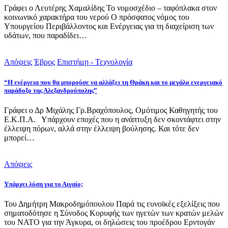
Γράφει ο Λευτέρης Χαμαλίδης Το νομοσχέδιο – ταφόπλακα στον
κοινωνικό χαρακτήρα του νερού Ο πρόσφατος νόμος του
Υπουργείου Περιβάλλοντος και Ενέργειας για τη διαχείριση των
υδάτων, που παραδίδει…
Απόψεις
Έβρος
Επιστήμη - Τεχνολογία
“Η ενέργεια που θα μπορούσε να αλλάξει τη Θράκη και το μεγάλο ενεργειακό
παράδοξο της Αλεξανδρούπολης”
Γράφει ο Δρ Μιχάλης Γρ.Βραχόπουλος, Ομότιμος Καθηγητής του
Ε.Κ.Π.Α. Υπάρχουν εποχές που η ανάπτυξη δεν σκοντάφτει στην
έλλειψη πόρων, αλλά στην έλλειψη βούλησης. Και τότε δεν
μπορεί…
Απόψεις
Υπάρχει λύση για το Αιγαίο;
Του Δημήτρη Μακροδημόπουλου Παρά τις ευνοϊκές εξελίξεις που
σηματοδότησε η Σύνοδος Κορυφής των ηγετών των κρατών μελών
του ΝΑΤΟ για την Άγκυρα, οι δηλώσεις του προέδρου Ερντογάν