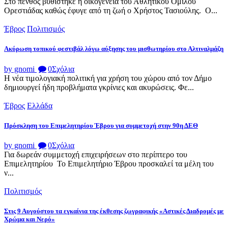
Στο πένθος βυθίστηκε η οικογένεια του Αθλητικού Ομίλου
Ορεστιάδας καθώς έφυγε από τη ζωή ο Χρήστος Τασιούλης. Ο...
Έβρος
Πολιτισμός
Ακύρωση τοπικού φεστιβάλ λόγω αύξησης του μισθωτηρίου στο Αλτιναλμάζη
by gnomi
0
Σχόλια
Η νέα τιμολογιακή πολιτική για χρήση του χώρου από τον Δήμο
δημιουργεί ήδη προβλήματα γκρίνιες και ακυρώσεις. Φε...
Έβρος
Ελλάδα
Πρόσκληση του Επιμελητηρίου Έβρου για συμμετοχή στην 90η ΔΕΘ
by gnomi
0
Σχόλια
Για δωρεάν συμμετοχή επιχειρήσεων στο περίπτερο του
Επιμελητηρίου Το Επιμελητήριο Έβρου προσκαλεί τα μέλη του
ν...
Πολιτισμός
Στις 9 Αυγούστου τα εγκαίνια της έκθεσης ζωγραφικής «Αστικές Διαδρομές με
Χρώμα και Νερό»