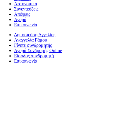
Αστυνομικά
Συνεντεύξεις
Απόψεις
Αγορά
Επικοινωνία
Δημοσιεύση Αγγελίας
Αναγγελία Γάμου
Γίνετε συνδρομητής
Αγορά Συνδρομής Online
Είσοδος συνδρομητή
Επικοινωνία