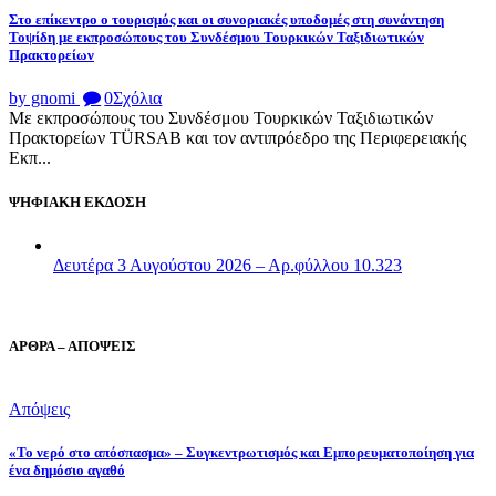
Στο επίκεντρο ο τουρισμός και οι συνοριακές υποδομές στη συνάντηση
Τοψίδη με εκπροσώπους του Συνδέσμου Τουρκικών Ταξιδιωτικών
Πρακτορείων
by gnomi
0
Σχόλια
Με εκπροσώπους του Συνδέσμου Τουρκικών Ταξιδιωτικών
Πρακτορείων TÜRSAB και τον αντιπρόεδρο της Περιφερειακής
Εκπ...
ΨΗΦΙΑΚΗ ΕΚΔΟΣΗ
Δευτέρα 3 Αυγούστου 2026 – Αρ.φύλλου 10.323
ΑΡΘΡΑ – ΑΠΟΨΕΙΣ
Απόψεις
«Το νερό στο απόσπασμα» – Συγκεντρωτισμός και Εμπορευματοποίηση για
ένα δημόσιο αγαθό