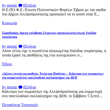
by gnomi
0
Σχόλια
Η Ε.ΠΟ.Φ.Ε.-Ένωση Πολιτιστικών Φορέων Έβρου με την αιγίδα
του Δήμου Αλεξανδρούπολης προσκαλεί να το κοινό στην Έ...
Κοινωνία
Σαμοθράκη: άμεση επέμβαση 21χρονου ναυαγοσώστη έσωσε Ιταλίδα
τουρίστρια
by gnomi
0
Σχόλια
Αίσιο τέλος είχε η περιπέτεια ηλικιωμένης Ιταλίδας τουρίστριας, η
οποία έχασε τις αισθήσεις της ενώ κολυμπούσε σ...
Έβρος
«Δώστε λεφτά για μισθούς, Υγεία και Παιδεία» – Κάλεσμα των σωματείων
για συμμετοχή στο πανελλαδικό συλλαλητήριο της ΔΕΘ
by gnomi
0
Σχόλια
Κάλεσμα των σωματείων της Αλεξανδρούπολης για συμμετοχή
στο πανελλαδικό συλλαλητήριο της ΔΕΘ, το Σάββατο 5 Σεπτέ...
Περιφέρεια
Τουρισμός