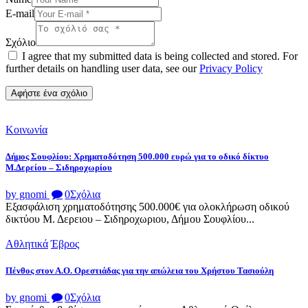
E-mail
Σχόλιο
I agree that my submitted data is being collected and stored. For
further details on handling user data, see our
Privacy Policy
Κοινωνία
Δήμος Σουφλίου: Χρηματοδότηση 500.000 ευρώ για το οδικό δίκτυο
Μ.Δερείου – Σιδηροχωρίου
by gnomi
0
Σχόλια
Εξασφάλιση χρηματοδότησης 500.000€ για ολοκλήρωση οδικού
δικτύου Μ. Δερειου – Σιδηροχωριου, Δήμου Σουφλίου...
Αθλητικά
Έβρος
Πένθος στον Α.Ο. Ορεστιάδας για την απώλεια του Χρήστου Τασιούλη
by gnomi
0
Σχόλια