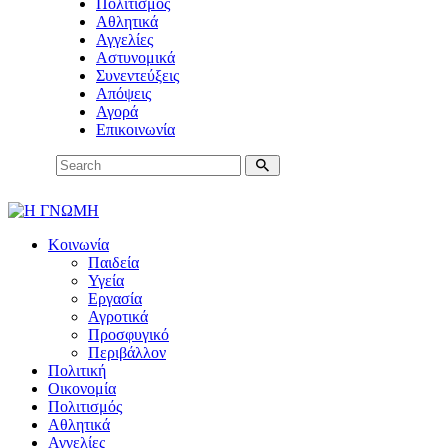
Πολιτισμός
Αθλητικά
Αγγελίες
Αστυνομικά
Συνεντεύξεις
Απόψεις
Αγορά
Επικοινωνία
Κοινωνία
Παιδεία
Υγεία
Εργασία
Αγροτικά
Προσφυγικό
Περιβάλλον
Πολιτική
Οικονομία
Πολιτισμός
Αθλητικά
Αγγελίες