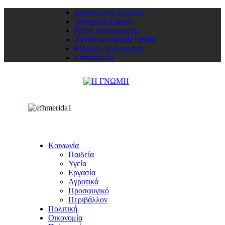
Δημοσιεύση Αγγελίας
Αναγγελία Γάμου
Γίνετε συνδρομητής
Αγορά Συνδρομής Online
Είσοδος συνδρομητή
Επικοινωνία
Κοινωνία
Παιδεία
Υγεία
Εργασία
Αγροτικά
Προσφυγικό
Περιβάλλον
Πολιτική
Οικονομία