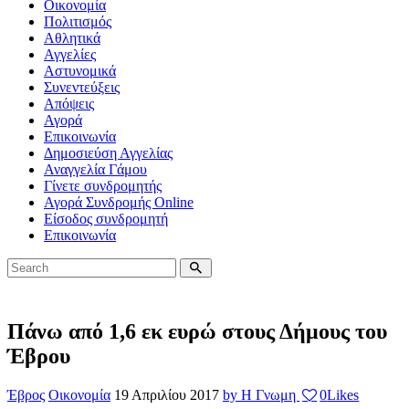
Οικονομία
Πολιτισμός
Αθλητικά
Αγγελίες
Αστυνομικά
Συνεντεύξεις
Απόψεις
Αγορά
Επικοινωνία
Δημοσιεύση Αγγελίας
Αναγγελία Γάμου
Γίνετε συνδρομητής
Αγορά Συνδρομής Online
Είσοδος συνδρομητή
Επικοινωνία
Πάνω από 1,6 εκ ευρώ στους Δήμους του
Έβρου
Έβρος
Οικονομία
19 Απριλίου 2017
by Η Γνωμη
0
Likes