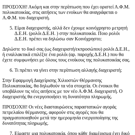
ΠΡΟΣΟΧΗ! Ακόμη και στην περίπτωση που έχει οριστεί Α.Φ.Μ.
πολυκατοικίας, στις αιτήσεις των ενοίκων θα αναγράφεται ο
Α.Φ.Μ. του διαχειριστή.
Είμαι διαχειριστής, αλλά δεν έχουμε κοινόχρηστο μετρητή
Δ.Ε.Η. (ρολόι Δ.Ε.Η. ) στην πολυκατοικία. Ποιο ρολόι
Δ.Ε.Η. πρέπει να δηλώσω σαν Κοινόχρηστο;
Δηλώστε το δικό σας (ως διαχειριστή/εκπροσώπου) ρολόι Δ.Ε.Η.,
ή εναλλακτικά επιλέξτε ένα ρολόι (αρ. παροχής Δ.Ε.Η.) που θα
έχετε συμφωνήσει με όλους τους ενοίκους της πολυκατοικίας σας.
Τι πρέπει να γίνει στην περίπτωση αλλαγής διαχειριστή;
Στην Εφαρμογή Διαχείρισης Χιλιοστών Θέρμανσης
Πολυκατοικίας, θα δηλωθούν τα νέα στοιχεία. Οι ένοικοι θα
υποβάλουν τις νέες αιτήσεις με τον νέο Α.Φ.Μ. διαχειριστή. Ο
διαχειριστής θα ενεργοποιήσει τη δυνατότητα πληρωμής.
ΠΡΟΣΟΧΗ! Οι νέες διασταυρώσεις παραστατικών αγοράς
πετρελαίου θέρμανσης, αφορούν στις αγορές που θα
πραγματοποιηθούν μετά την ημερομηνία ενεργοποίησης της
δυνατότητας πληρωμής.
Είμαστε μια πολυκατοικία, όπου κάθε διαμέρισμα έχει δικό