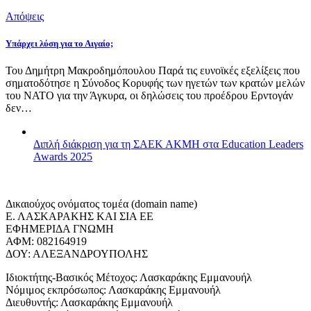
Απόψεις
Υπάρχει λύση για το Αιγαίο;
Του Δημήτρη Μακροδημόπουλου Παρά τις ευνοϊκές εξελίξεις που
σηματοδότησε η Σύνοδος Κορυφής των ηγετών των κρατών μελών
του ΝΑΤΟ για την Άγκυρα, οι δηλώσεις του προέδρου Ερντογάν
δεν…
Διπλή διάκριση για τη ΣΑΕΚ ΑΚΜΗ στα Education Leaders
Awards 2025
Δικαιούχος ονόματος τομέα (domain name)
Ε. ΛΑΣΚΑΡΑΚΗΣ ΚΑΙ ΣΙΑ ΕΕ
ΕΦΗΜΕΡΙΔΑ ΓΝΩΜΗ
ΑΦΜ: 082164919
ΔΟΥ: ΑΛΕΞΑΝΔΡΟΥΠΟΛΗΣ
Ιδιοκτήτης-Βασικός Μέτοχος: Λασκαράκης Εμμανουήλ
Νόμιμος εκπρόσωπος: Λασκαράκης Εμμανουήλ
Διευθυντής: Λασκαράκης Εμμανουήλ