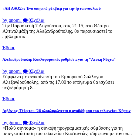
«ΑΗ ΛΑΟΣ»: Ένα σκηνικό ρέκβιεμ για την ήττα ενός λαού
by gnomi
0
Σχόλια
Την Παρασκευή 7 Αυγούστου, στις 21.15, στο Θέατρο
Αλτιναλμάζη της Αλεξανδρούπολης, θα παρουσιαστεί το
εμβληματικ...
Έβρος
Αλεξανδρούπολη: Κυκλοφοριακές ρυθμίσεις για τη “Λευκή Νύχτα”
by gnomi
0
Σχόλια
Σύμφωνα με ανακοίνωση του Εμπορικού Συλλόγου
Αλεξανδρούπολης, από τις 17.00 το απόγευμα θα ισχύσει
πεζοδρόμηση 8...
Έβρος
Λιβάνιος: Τέλη του ’26 ολοκληρώνεται η αναβάθμιση του τελωνείου Κήπων
by gnomi
0
Σχόλια
«Πολύ σύντομα» η σύναψη προγραμματικής σύμβασης για τη
μετεγκατάσταση του τελωνείου Καστανεών, σύμφωνα με τον υπ...