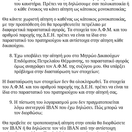
του καυστήρα. Πρέπει να τη δηλώσουμε σαν πολυκατοικία ή
ο κάθε ένοικος να κάνει αίτηση ως κάτοικος μονοκατοικίας;
Θα κάνετε χωριστή αίτηση ο καθένας ως κάτοικος μονοκατοικίας,
με την προϋπόθεση ότι θα προμηθευτείτε πετρέλαιο με
διαφορετικά παραστατικά αγοράς. Τα στοιχεία του Α.Φ.Μ. και του
αριθμού παροχής της Δ.Ε.Η. πρέπει να είναι τα ίδια στο
παραστατικό του πρατηριούχου και αντίστοιχα στην αίτηση κάθε
δικαιούχου.
Έχω υποβάλει την αίτησή μου στο Μητρώο Δικαιούχων
Επιδόματος Πετρελαίου Θέρμανσης, το παραστατικό αγοράς
όμως αναγράφει τον Α.Φ.Μ. της συζύγου μου. Θα υπάρξει
πρόβλημα στην διασταύρωση των στοιχείων;
Η διασταύρωση των στοιχείων δεν θα ολοκληρωθεί. Τα στοιχεία
του Α.Φ.Μ. και του αριθμού παροχής της Δ.Ε.Η. πρέπει να είναι τα
ίδια στο παραστατικό του πρατηριούχου και στην αίτησή σας.
Η πίστωση του λογαριασμού μου δεν πραγματοποιείται
λόγω ανενεργού IBAN που έχω δηλώσει. Πώς μπορώ να
τον διορθώσω;
Θα προβείτε σε τροποποιητική αίτηση στην οποία θα διορθώσετε
τον ΙΒΑΝ ή θα δηλώσετε τον νέο IBAN από την αντίστοιχη