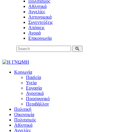
Πολιτισμός
Αθλητικά
Αγγελίες
Αστυνομικά
Συνεντεύξεις
Απόψεις
Αγορά
Επικοινωνία
Κοινωνία
Παιδεία
Υγεία
Εργασία
Αγροτικά
Προσφυγικό
Περιβάλλον
Πολιτική
Οικονομία
Πολιτισμός
Αθλητικά
Αγγελίες