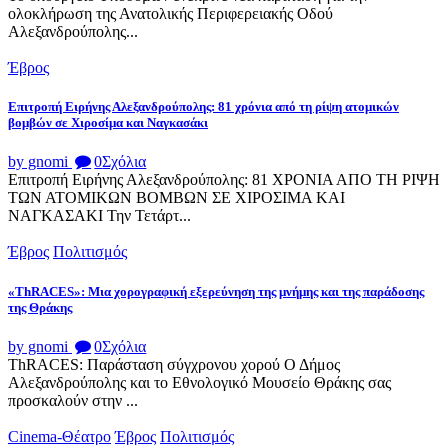
ολοκλήρωση της Ανατολικής Περιφερειακής Οδού
Αλεξανδρούπολης...
Έβρος
Επιτροπή Ειρήνης Αλεξανδρούπολης: 81 χρόνια από τη ρίψη ατομικών
βομβών σε Χιροσίμα και Ναγκασάκι
by gnomi
0
Σχόλια
Επιτροπή Ειρήνης Αλεξανδρούπολης: 81 ΧΡΟΝΙΑ ΑΠΟ ΤΗ ΡΙΨΗ
ΤΩΝ ΑΤΟΜΙΚΩΝ ΒΟΜΒΩΝ ΣΕ ΧΙΡΟΣΙΜΑ ΚΑΙ
ΝΑΓΚΑΣΑΚΙ Την Τετάρτ...
Έβρος
Πολιτισμός
«ThRACES»: Μια χορογραφική εξερεύνηση της μνήμης και της παράδοσης
της Θράκης
by gnomi
0
Σχόλια
ThRACES: Παράσταση σύγχρονου χορού Ο Δήμος
Αλεξανδρούπολης και το Εθνολογικό Μουσείο Θράκης σας
προσκαλούν στην ...
Cinema-Θέατρο
Έβρος
Πολιτισμός