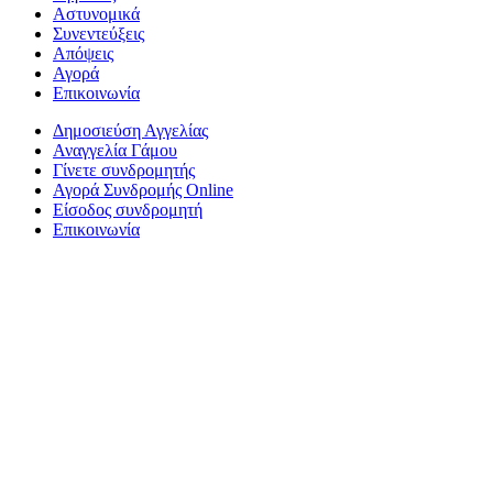
Αστυνομικά
Συνεντεύξεις
Απόψεις
Αγορά
Επικοινωνία
Δημοσιεύση Αγγελίας
Αναγγελία Γάμου
Γίνετε συνδρομητής
Αγορά Συνδρομής Online
Είσοδος συνδρομητή
Επικοινωνία