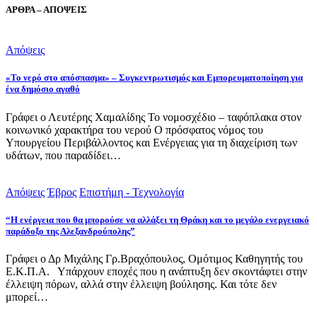
ΑΡΘΡΑ – ΑΠΟΨΕΙΣ
Απόψεις
«Το νερό στο απόσπασμα» – Συγκεντρωτισμός και Εμπορευματοποίηση για
ένα δημόσιο αγαθό
Γράφει ο Λευτέρης Χαμαλίδης Το νομοσχέδιο – ταφόπλακα στον
κοινωνικό χαρακτήρα του νερού Ο πρόσφατος νόμος του
Υπουργείου Περιβάλλοντος και Ενέργειας για τη διαχείριση των
υδάτων, που παραδίδει…
Απόψεις
Έβρος
Επιστήμη - Τεχνολογία
“Η ενέργεια που θα μπορούσε να αλλάξει τη Θράκη και το μεγάλο ενεργειακό
παράδοξο της Αλεξανδρούπολης”
Γράφει ο Δρ Μιχάλης Γρ.Βραχόπουλος, Ομότιμος Καθηγητής του
Ε.Κ.Π.Α. Υπάρχουν εποχές που η ανάπτυξη δεν σκοντάφτει στην
έλλειψη πόρων, αλλά στην έλλειψη βούλησης. Και τότε δεν
μπορεί…