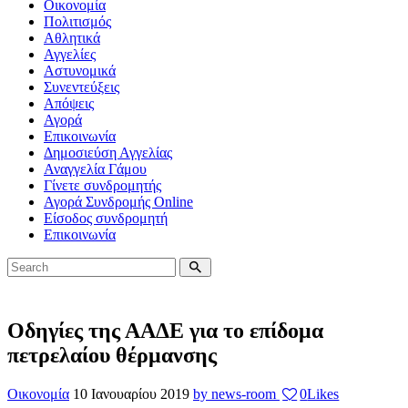
Οικονομία
Πολιτισμός
Αθλητικά
Αγγελίες
Αστυνομικά
Συνεντεύξεις
Απόψεις
Αγορά
Επικοινωνία
Δημοσιεύση Αγγελίας
Αναγγελία Γάμου
Γίνετε συνδρομητής
Αγορά Συνδρομής Online
Είσοδος συνδρομητή
Επικοινωνία
Οδηγίες της ΑΑΔΕ για το επίδομα
πετρελαίου θέρμανσης
Οικονομία
10 Ιανουαρίου 2019
by news-room
0
Likes