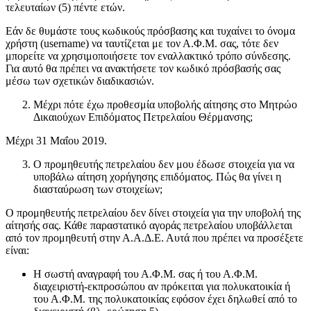
τελευταίων (5) πέντε ετών.
Εάν δε θυμάστε τους κωδικούς πρόσβασης και τυχαίνει το όνομα
χρήστη (username) να ταυτίζεται με τον Α.Φ.Μ. σας, τότε δεν
μπορείτε να χρησιμοποιήσετε τον εναλλακτικό τρόπο σύνδεσης.
Για αυτό θα πρέπει να ανακτήσετε τον κωδικό πρόσβασής σας
μέσω των σχετικών διαδικασιών.
Μέχρι πότε έχω προθεσμία υποβολής αίτησης στο Μητρώο
Δικαιούχων Επιδόματος Πετρελαίου Θέρμανσης;
Μέχρι 31 Μαΐου 2019.
O προμηθευτής πετρελαίου δεν μου έδωσε στοιχεία για να
υποβάλω αίτηση χορήγησης επιδόματος. Πώς θα γίνει η
διασταύρωση των στοιχείων;
Ο προμηθευτής πετρελαίου δεν δίνει στοιχεία για την υποβολή της
αίτησής σας. Κάθε παραστατικό αγοράς πετρελαίου υποβάλλεται
από τον προμηθευτή στην Α.Α.Δ.Ε. Αυτά που πρέπει να προσέξετε
είναι:
Η σωστή αναγραφή του Α.Φ.Μ. σας ή του Α.Φ.Μ.
διαχειριστή-εκπροσώπου αν πρόκειται για πολυκατοικία ή
του Α.Φ.Μ. της πολυκατοικίας εφόσον έχει δηλωθεί από το