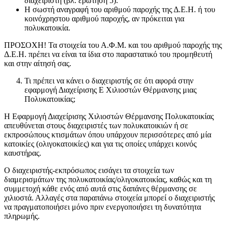
διαχειριστή (βλ. ερώτηση 5).
Η σωστή αναγραφή του αριθμού παροχής της Δ.Ε.Η. ή του
κοινόχρηστου αριθμού παροχής, αν πρόκειται για
πολυκατοικία.
ΠΡΟΣΟΧΗ! Τα στοιχεία του Α.Φ.Μ. και του αριθμού παροχής της
Δ.Ε.Η. πρέπει να είναι τα ίδια στο παραστατικό του προμηθευτή
και στην αίτησή σας.
Τι πρέπει να κάνει ο διαχειριστής σε ότι αφορά στην
εφαρμογή Διαχείρισης Ε Χιλιοστών Θέρμανσης μιας
Πολυκατοικίας;
Η Εφαρμογή Διαχείρισης Χιλιοστών Θέρμανσης Πολυκατοικίας
απευθύνεται στους διαχειριστές των πολυκατοικιών ή σε
εκπροσώπους κτισμάτων όπου υπάρχουν περισσότερες από μία
κατοικίες (ολιγοκατοικίες) και για τις οποίες υπάρχει κοινός
καυστήρας.
Ο διαχειριστής-εκπρόσωπος εισάγει τα στοιχεία των
διαμερισμάτων της πολυκατοικίας/ολιγοκατοικίας, καθώς και τη
συμμετοχή κάθε ενός από αυτά στις δαπάνες θέρμανσης σε
χιλιοστά. Αλλαγές στα παραπάνω στοιχεία μπορεί ο διαχειριστής
να πραγματοποιήσει μόνο πριν ενεργοποιήσει τη δυνατότητα
πληρωμής.