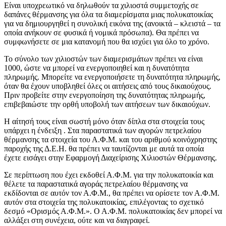
Είναι υποχρεωτικό να δηλωθούν τα χιλιοστά συμμετοχής σε
δαπάνες θέρμανσης για όλα τα διαμερίσματα μιας πολυκατοικίας
για να δημιουργηθεί η συνολική εικόνα της (ανοικτά – κλειστά – τα
οποία ανήκουν σε φυσικά ή νομικά πρόσωπα). Θα πρέπει να
συμφωνήσετε σε μια κατανομή που θα ισχύει για όλο το χρόνο.
Το σύνολο των χιλιοστών των διαμερισμάτων πρέπει να είναι
1000, ώστε να μπορεί να ενεργοποιηθεί και η δυνατότητα
πληρωμής. Μπορείτε να ενεργοποιήσετε τη δυνατότητα πληρωμής,
όταν θα έχουν υποβληθεί όλες οι αιτήσεις από τους δικαιούχους.
Πριν προβείτε στην ενεργοποίηση της δυνατότητας πληρωμής,
επιβεβαιώστε την ορθή υποβολή των αιτήσεων των δικαιούχων.
Η αίτησή τους είναι σωστή μόνο όταν δίπλα στα στοιχεία τους
υπάρχει η ένδειξη . Στα παραστατικά των αγορών πετρελαίου
θέρμανσης τα στοιχεία του Α.Φ.Μ. και του αριθμού κοινόχρηστης
παροχής της Δ.Ε.Η. θα πρέπει να ταυτίζονται με αυτά τα οποία
έχετε εισάγει στην Εφαρμογή Διαχείρισης Χιλιοστών Θέρμανσης.
Σε περίπτωση που έχει εκδοθεί Α.Φ.Μ. για την πολυκατοικία και
θέλετε τα παραστατικά αγοράς πετρελαίου θέρμανσης να
εκδίδονται σε αυτόν τον Α.Φ.Μ., θα πρέπει να ορίσετε τον Α.Φ.Μ.
αυτόν στα στοιχεία της πολυκατοικίας, επιλέγοντας το σχετικό
δεσμό «Ορισμός Α.Φ.Μ.». Ο Α.Φ.Μ. πολυκατοικίας δεν μπορεί να
αλλάξει στη συνέχεια, ούτε και να διαγραφεί.