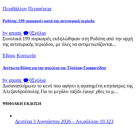
Περιβάλλον
Περιφέρεια
Ροδόπη: 199 πυρκαγιές κατά την αντιπυρική περίοδο
by gnomi
0
Σχόλια
Συνολικά 199 πυρκαγιές εκδηλώθηκαν στη Ροδόπη από την αρχή
της αντιπυρικής περιόδου, με όλες να αντιμετωπίζονται...
Έβρος
Κοινωνία
Ανείπωτη θλίψη για την απώλεια της Τζούλιας Γραμμενίδου
by gnomi
0
Σχόλια
Δυσαναπλήρωτο το κενό που αφήνει η αγαπημένη κτηνίατρος της
Αλεξανδρούπολης Για το μεγάλο ταξίδι έφυγε χθες το μ...
ΨΗΦΙΑΚΗ ΕΚΔΟΣΗ
Δευτέρα 3 Αυγούστου 2026 – Αρ.φύλλου 10.323