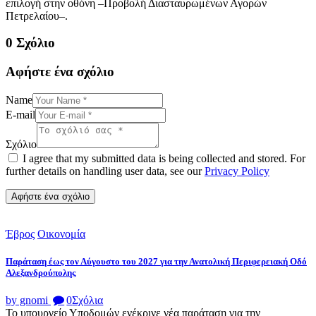
επιλογή στην οθόνη –Προβολή Διασταυρωμένων Αγορών
Πετρελαίου–.
0 Σχόλιο
Αφήστε ένα σχόλιο
Name
E-mail
Σχόλιο
I agree that my submitted data is being collected and stored. For
further details on handling user data, see our
Privacy Policy
Έβρος
Οικονομία
Παράταση έως τον Αύγουστο του 2027 για την Ανατολική Περιφερειακή Οδό
Αλεξανδρούπολης
by gnomi
0
Σχόλια
Το υπουργείο Υποδομών ενέκρινε νέα παράταση για την