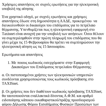
Χρήσιμες απαντήσεις σε συχνές ερωτήσεις για την ηλεκτρονική
υποβολή της αίτησης
Ένα χρηστικό οδηγό, με συχνές ερωτήσεις και χρήσιμες
απαντήσεις έδωσε στη δημοσιότητα η ΑΑΔΕ, προκειμένου να
διευκολυνθούν οι δικαιούχοι του επιδόματος για το πετρέλαιο
θέρμανσης. Υπενθυμίζεται πως η ηλεκτρονική εφαρμογή στο
Τaxisnet είναι ανοιχτή για την υποβολή των αιτήσεων. Όσοι θέλουν
να συμπεριληφθούν στην πρώτη πληρωμή του επιδόματος που θα
γίνει μέχρι τις 15 Φεβρουαρίου θα πρέπει να συμπληρώσουν την
ηλεκτρονική αίτηση ως τις 15 Ιανουαρίου.
Ερωτήματα και απαντήσεις
Με ποιους κωδικούς εισερχόμαστε στην Εφαρμογή
Δικαιούχων του Επιδόματος πετρελαίου Θέρμανσης;
α. Οι πιστοποιημένοι χρήστες των ηλεκτρονικών υπηρεσιών
συνδέονται χρησιμοποιώντας τους κωδικούς πρόσβασης στο
TAXISnet.
β. Οι χρήστες που δεν διαθέτουν κωδικούς πρόσβασης TAXISnet,
θα ταυτοποιούνται εναλλακτικά δίνοντας Α.Φ.Μ. και αριθμό
ειδοποίησης κάποιου εκκαθαριστικού/πράξης προσδιορισμού
φόρου Δήλωσης Φόρου Εισοδήματος Φυσικών Προσώπων των