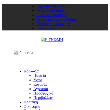
Δημοσιεύση Αγγελίας
Αναγγελία Γάμου
Γίνετε συνδρομητής
Αγορά Συνδρομής Online
Είσοδος συνδρομητή
Επικοινωνία
Κοινωνία
Παιδεία
Υγεία
Εργασία
Αγροτικά
Προσφυγικό
Περιβάλλον
Πολιτική
Οικονομία