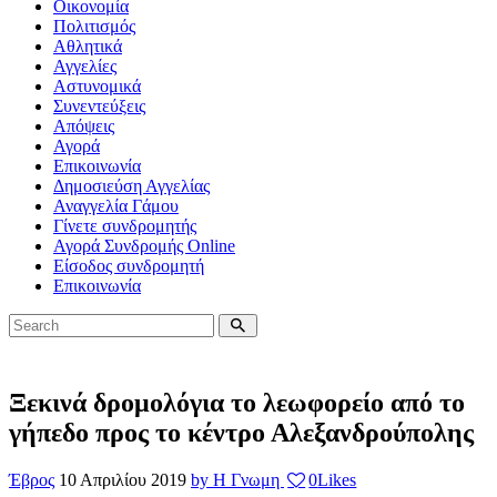
Οικονομία
Πολιτισμός
Αθλητικά
Αγγελίες
Αστυνομικά
Συνεντεύξεις
Απόψεις
Αγορά
Επικοινωνία
Δημοσιεύση Αγγελίας
Αναγγελία Γάμου
Γίνετε συνδρομητής
Αγορά Συνδρομής Online
Είσοδος συνδρομητή
Επικοινωνία
Ξεκινά δρομολόγια το λεωφορείο από το
γήπεδο προς το κέντρο Αλεξανδρούπολης
Έβρος
10 Απριλίου 2019
by Η Γνωμη
0
Likes