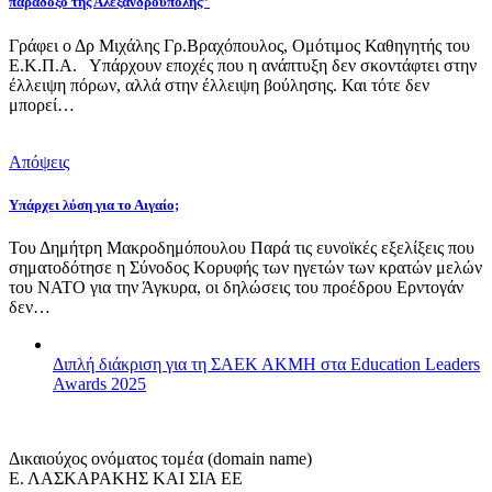
παράδοξο της Αλεξανδρούπολης”
Γράφει ο Δρ Μιχάλης Γρ.Βραχόπουλος, Ομότιμος Καθηγητής του
Ε.Κ.Π.Α. Υπάρχουν εποχές που η ανάπτυξη δεν σκοντάφτει στην
έλλειψη πόρων, αλλά στην έλλειψη βούλησης. Και τότε δεν
μπορεί…
Απόψεις
Υπάρχει λύση για το Αιγαίο;
Του Δημήτρη Μακροδημόπουλου Παρά τις ευνοϊκές εξελίξεις που
σηματοδότησε η Σύνοδος Κορυφής των ηγετών των κρατών μελών
του ΝΑΤΟ για την Άγκυρα, οι δηλώσεις του προέδρου Ερντογάν
δεν…
Διπλή διάκριση για τη ΣΑΕΚ ΑΚΜΗ στα Education Leaders
Awards 2025
Δικαιούχος ονόματος τομέα (domain name)
Ε. ΛΑΣΚΑΡΑΚΗΣ ΚΑΙ ΣΙΑ ΕΕ