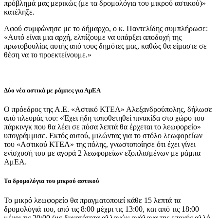
πρόβλημά μας μερικώς (με τα δρομολόγια του μικρού αστικού)»
κατέληξε.
Αφού συμφώνησε με το δήμαρχο, ο κ. Παντελίδης συμπλήρωσε:
«Αυτό είναι μια αρχή, ελπίζουμε να υπάρξει αποδοχή της
πρωτοβουλίας αυτής από τους δημότες μας, καθώς θα είμαστε σε
θέση να το προεκτείνουμε.»
Δύο νέα αστικά με ράμπες για ΑμΕΑ
Ο πρόεδρος της Α.Ε. «Αστικό ΚΤΕΛ» Αλεξανδρούπολης, δήλωσε
από πλευράς του: «Έχει ήδη τοποθετηθεί πινακίδα στο χώρο του
πάρκινγκ που θα λέει σε πόσα λεπτά θα έρχεται το λεωφορείο»
υπογράμμισε. Εκτός αυτού, μιλώντας για το στόλο λεωφορείων
του «Αστικού ΚΤΕΛ» της πόλης, γνωστοποίησε ότι έχει γίνει
ενίσχυσή του με αγορά 2 λεωφορείων εξοπλισμένων με ράμπα
ΑμΕΑ.
Τα δρομολόγια του μικρού αστικού
Το μικρό λεωφορείο θα πραγματοποιεί κάθε 15 λεπτά τα
δρομολόγιά του, από τις 8:00 μέχρι τις 13:00, και από τις 18:00
μέχρι τις 20:00 (με δυνατότητα αλλαγών ανάλογα της εποχής αλλά