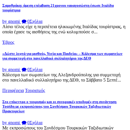
Σαμοθράκη: άμεση επέμβαση 21χρονου ναυαγοσώστη έσωσε Ιταλίδα
τουρίστρια
by gnomi
0
Σχόλια
Αίσιο τέλος είχε η περιπέτεια ηλικιωμένης Ιταλίδας τουρίστριας, η
οποία έχασε τις αισθήσεις της ενώ κολυμπούσε σ...
Έβρος
«Δώστε λεφτά για μισθούς, Υγεία και Παιδεία» – Κάλεσμα των σωματείων
για συμμετοχή στο πανελλαδικό συλλαλητήριο της ΔΕΘ
by gnomi
0
Σχόλια
Κάλεσμα των σωματείων της Αλεξανδρούπολης για συμμετοχή
στο πανελλαδικό συλλαλητήριο της ΔΕΘ, το Σάββατο 5 Σεπτέ...
Περιφέρεια
Τουρισμός
Στο επίκεντρο ο τουρισμός και οι συνοριακές υποδομές στη συνάντηση
Τοψίδη με εκπροσώπους του Συνδέσμου Τουρκικών Ταξιδιωτικών
Πρακτορείων
by gnomi
0
Σχόλια
Με εκπροσώπους του Συνδέσμου Τουρκικών Ταξιδιωτικών