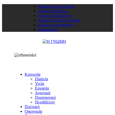
Δημοσιεύση Αγγελίας
Αναγγελία Γάμου
Γίνετε συνδρομητής
Αγορά Συνδρομής Online
Είσοδος συνδρομητή
Επικοινωνία
Κοινωνία
Παιδεία
Υγεία
Εργασία
Αγροτικά
Προσφυγικό
Περιβάλλον
Πολιτική
Οικονομία