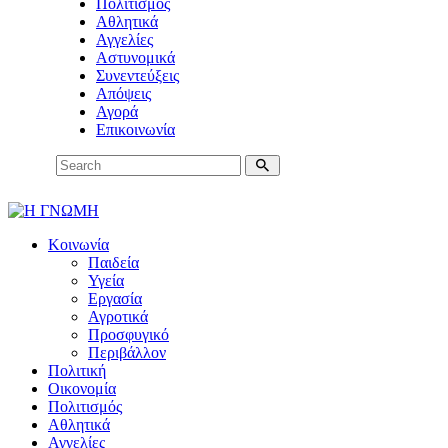
Πολιτισμός
Αθλητικά
Αγγελίες
Αστυνομικά
Συνεντεύξεις
Απόψεις
Αγορά
Επικοινωνία
Κοινωνία
Παιδεία
Υγεία
Εργασία
Αγροτικά
Προσφυγικό
Περιβάλλον
Πολιτική
Οικονομία
Πολιτισμός
Αθλητικά
Αγγελίες