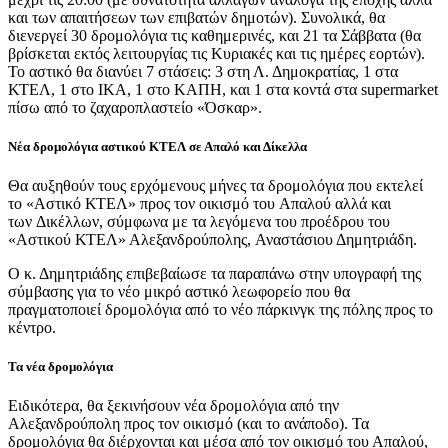
και των απαιτήσεων των επιβατών δημοτών). Συνολικά, θα
διενεργεί 30 δρομολόγια τις καθημερινές, και 21 τα Σάββατα (θα
βρίσκεται εκτός λειτουργίας τις Κυριακές και τις ημέρες εορτών).
Το αστικό θα διανύει 7 στάσεις: 3 στη Λ. Δημοκρατίας, 1 στα
ΚΤΕΛ, 1 στο ΙΚΑ, 1 στο ΚΑΠΗ, και 1 στα κοντά στα supermarket
πίσω από το ζαχαροπλαστείο «Όσκαρ».
Νέα δρομολόγια αστικού ΚΤΕΛ σε Απαλό και Δίκελλα
Θα αυξηθούν τους ερχόμενους μήνες τα δρομολόγια που εκτελεί
το «Αστικό ΚΤΕΛ» προς τον οικισμό του Απαλού αλλά και
των Δικέλλων, σύμφωνα με τα λεγόμενα του προέδρου του
«Αστικού ΚΤΕΛ» Αλεξανδρούπολης, Αναστάσιου Δημητριάδη.
Ο κ. Δημητριάδης επιβεβαίωσε τα παραπάνω στην υπογραφή της
σύμβασης για το νέο μικρό αστικό λεωφορείο που θα
πραγματοποιεί δρομολόγια από το νέο πάρκινγκ της πόλης προς το
κέντρο.
Τα νέα δρομολόγια
Ειδικότερα, θα ξεκινήσουν νέα δρομολόγια από την
Αλεξανδρούπολη προς τον οικισμό (και το ανάποδο). Τα
δρομολόγια θα διέρχονται και μέσα από τον οικισμό του Απαλού,