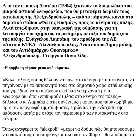
Από την επόμενη Δευτέρα (15/04) ξεκινούν τα δρομολόγια του
μικρού αστικού λεωφορείου, που θα μεταφέρει δωρεάν τους
κατοίκους της Αλεξανδρούπολης – από το πάρκινγκ κοντά στο
δημοτικό στάδιο «Φώτης Κοσμάς», προς το κέντρο της πόλης.
Αυτά ειπώθηκαν, στην υπογραφή της σύμβασης για τη
λειτουργία του οχήματος το μεσημέρι, μεταξύ του δημάρχου
της πόλης, Ευάγγελου Λαμπάκη, του προέδρου της ΑΕ
«Αστικό ΚΤΕΛ» Αλεξανδρούπολης, Αναστάσιου Δημητριάδη,
και του Αντιδημάρχου Οικονομικών
Αλεξανδρούπολης, Γεώργιου Παντελίδη.
«Η σύμβαση πέρασε μέσα από κύματα»
«Καλώ όλους όσους θέλουν να πάνε στο κέντρο με αυτοκίνητο, να
πηγαίνουν με το αυτοκίνητό τους στο δημοτικό χώρο στάθμευσης
του γηπέδου, να το αφήνουν εκεί, και να έρχονται με το
λεωφορειάκι όπου επιθυμούν (μέσα στο κέντρο της πόλης)»
δήλωσε ο κ. Λαμπάκης στη συνέντευξη τύπου που παραχωρήθηκε
πριν την υπογραφή της σύμβασης, ζητώντας την ενίσχυση της
απόφασης αυτής με στόχο τον περιορισμό των αυτοκινήτων στο
κέντρο.
Όπως αναφέρει το “alexpoli” «μέχρι να δούμε πώς θα μπορέσουμε
να αποκτήσουμε το πάρκινγκ κάτω από τον Φάρο – θα λύσουμε το