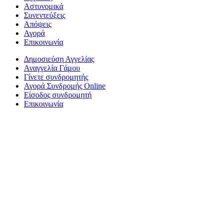
Αστυνομικά
Συνεντεύξεις
Απόψεις
Αγορά
Επικοινωνία
Δημοσιεύση Αγγελίας
Αναγγελία Γάμου
Γίνετε συνδρομητής
Αγορά Συνδρομής Online
Είσοδος συνδρομητή
Επικοινωνία