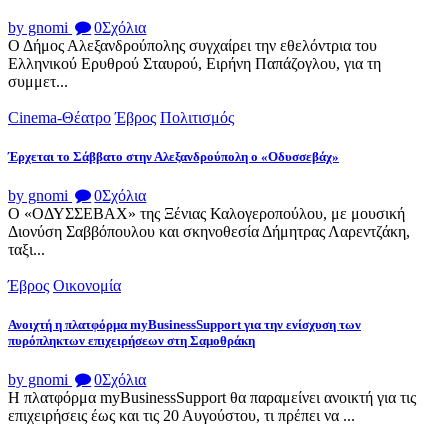
by gnomi
0
Σχόλια
Ο Δήμος Αλεξανδρούπολης συγχαίρει την εθελόντρια του
Ελληνικού Ερυθρού Σταυρού, Ειρήνη Παπάζογλου, για τη
συμμετ...
Cinema-Θέατρο
Έβρος
Πολιτισμός
Έρχεται το Σάββατο στην Αλεξανδρούπολη ο «Οδυσσεβάχ»
by gnomi
0
Σχόλια
Ο «ΟΔΥΣΣΕΒΑΧ» της Ξένιας Καλογεροπούλου, με μουσική
Διονύση Σαββόπουλου και σκηνοθεσία Δήμητρας Λαρεντζάκη,
ταξι...
Έβρος
Οικονομία
Ανοιχτή η πλατφόρμα myBusinessSupport για την ενίσχυση των
πυρόπληκτων επιχειρήσεων στη Σαμοθράκη
by gnomi
0
Σχόλια
Η πλατφόρμα myBusinessSupport θα παραμείνει ανοικτή για τις
επιχειρήσεις έως και τις 20 Αυγούστου, τι πρέπει να ...