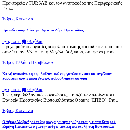
Πρακτορείων TÜRSAB και τον αντιπρόεδρο της Περιφερειακής
Εκπ...
Έβρος
Κοινωνία
Εργασίες ασφαλτόστρωσης στον Δήμο Ορεστιάδας
by gnomi
0
Σχόλια
Προχωρούν οι εργασίες ασφαλτόστρωσης στο οδικό δίκτυο που
συνδέει τον Βάλτο με τη Μεγάλη Δοξιπάρα, σύμφωνα με αν...
Έβρος
Ελλάδα
Περιβάλλον
Κοινή ανακοίνωση περιβαλλοντικών οργανώσεων που καταγγέλουν
παράνομη υλοτόμηση στα ελληνοβουλγαρικά σύνορα
by gnomi
0
Σχόλια
Τρεις περιβαλλοντικές οργανώσεις, μεταξύ των οποίων και η
Εταιρεία Προστασίας Βιοποικιλότητας Θράκης (ΕΠΒΘ), ζητ...
Έβρος
Κοινωνία
Ο Δήμος Αλεξανδρούπολης συγχαίρει την ερυθροσταυρίτισσα Σταυρού
Ειρήνη Παπάζογλου για την ανθρωπιστικη αποστολή στη Βενεζουέλα