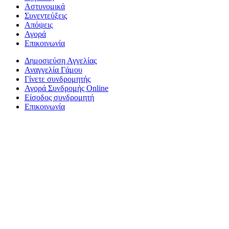
Αστυνομικά
Συνεντεύξεις
Απόψεις
Αγορά
Επικοινωνία
Δημοσιεύση Αγγελίας
Αναγγελία Γάμου
Γίνετε συνδρομητής
Αγορά Συνδρομής Online
Είσοδος συνδρομητή
Επικοινωνία