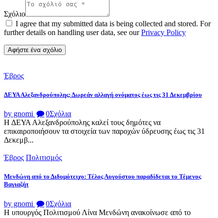
Σχόλιο
I agree that my submitted data is being collected and stored. For
further details on handling user data, see our
Privacy Policy
Έβρος
ΔΕΥΑ Αλεξανδρούπολης: Δωρεάν αλλαγή ονόματος έως τις 31 Δεκεμβρίου
by gnomi
0
Σχόλια
Η ΔΕΥΑ Αλεξανδρούπολης καλεί τους δημότες να
επικαιροποιήσουν τα στοιχεία των παροχών ύδρευσης έως τις 31
Δεκεμβ...
Έβρος
Πολιτισμός
Μενδώνη από το Διδυμότειχο: Τέλος Αυγούστου παραδίδεται το Τέμενος
Βαγιαζήτ
by gnomi
0
Σχόλια
Η υπουργός Πολιτισμού Λίνα Μενδώνη ανακοίνωσε από το