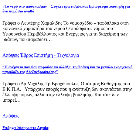
«Το νερό στο απόσπασμα» – Συγκεντρωτισμός και Εμπορευματοποίηση για
ένα δημόσιο αγαθό
Γράφει ο Λευτέρης Χαμαλίδης Το νομοσχέδιο – ταφόπλακα στον
κοινωνικό χαρακτήρα του νερού Ο πρόσφατος νόμος του
Υπουργείου Περιβάλλοντος και Ενέργειας για τη διαχείριση των
υδάτων, που παραδίδει…
Απόψεις
Έβρος
Επιστήμη - Τεχνολογία
“Η ενέργεια που θα μπορούσε να αλλάξει τη Θράκη και το μεγάλο ενεργειακό
παράδοξο της Αλεξανδρούπολης”
Γράφει ο Δρ Μιχάλης Γρ.Βραχόπουλος, Ομότιμος Καθηγητής του
Ε.Κ.Π.Α. Υπάρχουν εποχές που η ανάπτυξη δεν σκοντάφτει στην
έλλειψη πόρων, αλλά στην έλλειψη βούλησης. Και τότε δεν
μπορεί…
Απόψεις
Υπάρχει λύση για το Αιγαίο;