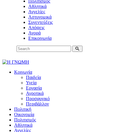
Πολιτισμός
Αθλητικά
Αγγελίες
Αστυνομικά
Συνεντεύξεις
Απόψεις
Αγορά
Επικοινωνία
Κοινωνία
Παιδεία
Υγεία
Εργασία
Αγροτικά
Προσφυγικό
Περιβάλλον
Πολιτική
Οικονομία
Πολιτισμός
Αθλητικά
Αγγελίες