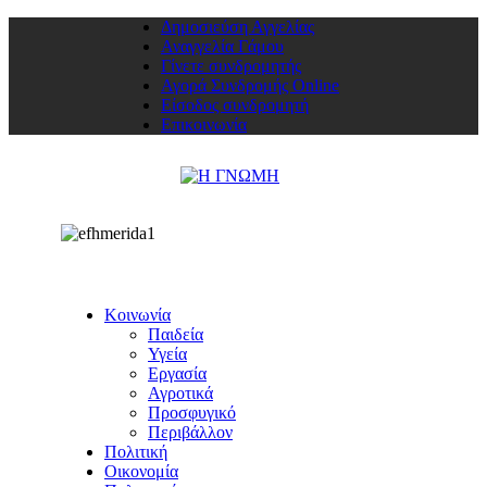
Δημοσιεύση Αγγελίας
Αναγγελία Γάμου
Γίνετε συνδρομητής
Αγορά Συνδρομής Online
Είσοδος συνδρομητή
Επικοινωνία
Κοινωνία
Παιδεία
Υγεία
Εργασία
Αγροτικά
Προσφυγικό
Περιβάλλον
Πολιτική
Οικονομία