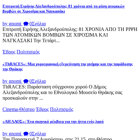
Επιτροπή Ειρήνης Αλεξανδρούπολης: 81 χρόνια από τη ρίψη ατομικών
βομβών σε Χιροσίμα και Ναγκασάκι
by gnomi
0
Σχόλια
Επιτροπή Ειρήνης Αλεξανδρούπολης: 81 ΧΡΟΝΙΑ ΑΠΟ ΤΗ ΡΙΨΗ
ΤΩΝ ΑΤΟΜΙΚΩΝ ΒΟΜΒΩΝ ΣΕ ΧΙΡΟΣΙΜΑ ΚΑΙ
ΝΑΓΚΑΣΑΚΙ Την Τετάρτ...
Έβρος
Πολιτισμός
«ThRACES»: Μια χορογραφική εξερεύνηση της μνήμης και της παράδοσης
της Θράκης
by gnomi
0
Σχόλια
ThRACES: Παράσταση σύγχρονου χορού Ο Δήμος
Αλεξανδρούπολης και το Εθνολογικό Μουσείο Θράκης σας
προσκαλούν στην ...
Cinema-Θέατρο
Έβρος
Πολιτισμός
«ΑΗ ΛΑΟΣ»: Ένα σκηνικό ρέκβιεμ για την ήττα ενός λαού
by gnomi
0
Σχόλια
Την Παρασκευή 7 Αυγούστου, στις 21.15, στο Θέατρο