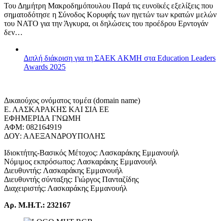
Του Δημήτρη Μακροδημόπουλου Παρά τις ευνοϊκές εξελίξεις που
σηματοδότησε η Σύνοδος Κορυφής των ηγετών των κρατών μελών
του ΝΑΤΟ για την Άγκυρα, οι δηλώσεις του προέδρου Ερντογάν
δεν…
Διπλή διάκριση για τη ΣΑΕΚ ΑΚΜΗ στα Education Leaders
Awards 2025
Δικαιούχος ονόματος τομέα (domain name)
Ε. ΛΑΣΚΑΡΑΚΗΣ ΚΑΙ ΣΙΑ ΕΕ
ΕΦΗΜΕΡΙΔΑ ΓΝΩΜΗ
ΑΦΜ: 082164919
ΔΟΥ: ΑΛΕΞΑΝΔΡΟΥΠΟΛΗΣ
Ιδιοκτήτης-Βασικός Μέτοχος: Λασκαράκης Εμμανουήλ
Νόμιμος εκπρόσωπος: Λασκαράκης Εμμανουήλ
Διευθυντής: Λασκαράκης Εμμανουήλ
Διευθυντής σύνταξης: Γιώργος Πανταζίδης
Διαχειριστής: Λασκαράκης Εμμανουήλ
Αρ. Μ.Η.Τ.: 232167