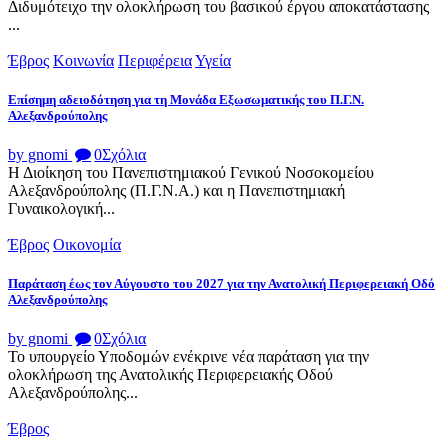
Διδυμότειχο την ολοκλήρωση του βασικού έργου αποκατάστασης
...
Έβρος
Κοινωνία
Περιφέρεια
Υγεία
Επίσημη αδειοδότηση για τη Μονάδα Εξωσωματικής του Π.Γ.Ν.
Αλεξανδρούπολης
by gnomi
0
Σχόλια
Η Διοίκηση του Πανεπιστημιακού Γενικού Νοσοκομείου
Αλεξανδρούπολης (Π.Γ.Ν.Α.) και η Πανεπιστημιακή
Γυναικολογική...
Έβρος
Οικονομία
Παράταση έως τον Αύγουστο του 2027 για την Ανατολική Περιφερειακή Οδό
Αλεξανδρούπολης
by gnomi
0
Σχόλια
Το υπουργείο Υποδομών ενέκρινε νέα παράταση για την
ολοκλήρωση της Ανατολικής Περιφερειακής Οδού
Αλεξανδρούπολης...
Έβρος