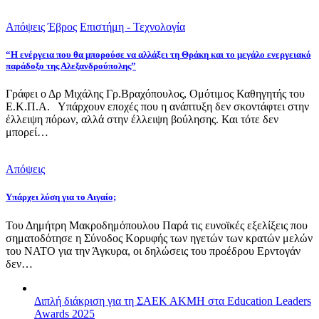
Απόψεις
Έβρος
Επιστήμη - Τεχνολογία
“Η ενέργεια που θα μπορούσε να αλλάξει τη Θράκη και το μεγάλο ενεργειακό
παράδοξο της Αλεξανδρούπολης”
Γράφει ο Δρ Μιχάλης Γρ.Βραχόπουλος, Ομότιμος Καθηγητής του
Ε.Κ.Π.Α. Υπάρχουν εποχές που η ανάπτυξη δεν σκοντάφτει στην
έλλειψη πόρων, αλλά στην έλλειψη βούλησης. Και τότε δεν
μπορεί…
Απόψεις
Υπάρχει λύση για το Αιγαίο;
Του Δημήτρη Μακροδημόπουλου Παρά τις ευνοϊκές εξελίξεις που
σηματοδότησε η Σύνοδος Κορυφής των ηγετών των κρατών μελών
του ΝΑΤΟ για την Άγκυρα, οι δηλώσεις του προέδρου Ερντογάν
δεν…
Διπλή διάκριση για τη ΣΑΕΚ ΑΚΜΗ στα Education Leaders
Awards 2025