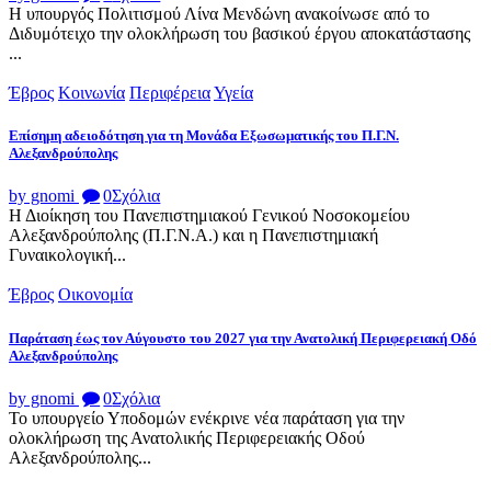
Η υπουργός Πολιτισμού Λίνα Μενδώνη ανακοίνωσε από το
Διδυμότειχο την ολοκλήρωση του βασικού έργου αποκατάστασης
...
Έβρος
Κοινωνία
Περιφέρεια
Υγεία
Επίσημη αδειοδότηση για τη Μονάδα Εξωσωματικής του Π.Γ.Ν.
Αλεξανδρούπολης
by gnomi
0
Σχόλια
Η Διοίκηση του Πανεπιστημιακού Γενικού Νοσοκομείου
Αλεξανδρούπολης (Π.Γ.Ν.Α.) και η Πανεπιστημιακή
Γυναικολογική...
Έβρος
Οικονομία
Παράταση έως τον Αύγουστο του 2027 για την Ανατολική Περιφερειακή Οδό
Αλεξανδρούπολης
by gnomi
0
Σχόλια
Το υπουργείο Υποδομών ενέκρινε νέα παράταση για την
ολοκλήρωση της Ανατολικής Περιφερειακής Οδού
Αλεξανδρούπολης...