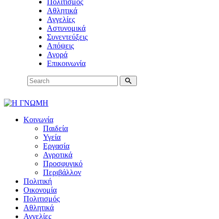
Πολιτισμός
Αθλητικά
Αγγελίες
Αστυνομικά
Συνεντεύξεις
Απόψεις
Αγορά
Επικοινωνία
Κοινωνία
Παιδεία
Υγεία
Εργασία
Αγροτικά
Προσφυγικό
Περιβάλλον
Πολιτική
Οικονομία
Πολιτισμός
Αθλητικά
Αγγελίες