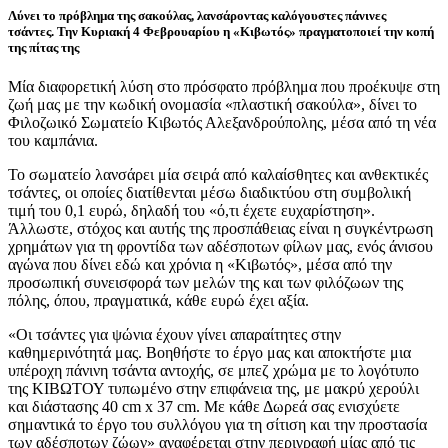
Λύνει το πρόβλημα της σακούλας, λανσάροντας καλόγουστες πάνινες
τσάντες. Την Κυριακή 4 Φεβρουαρίου η «Κιβωτός» πραγματοποιεί την κοπή
της πίτας της
Μία διαφορετική λύση στο πρόσφατο πρόβλημα που προέκυψε στη
ζωή μας με την κωδική ονομασία «πλαστική σακούλα», δίνει το
Φιλοζωικό Σωματείο Κιβωτός Αλεξανδρούπολης, μέσα από τη νέα
του καμπάνια.
Το σωματείο λανσάρει μία σειρά από καλαίσθητες και ανθεκτικές
τσάντες, οι οποίες διατίθενται μέσω διαδικτύου στη συμβολική
τιμή του 0,1 ευρώ, δηλαδή του «ό,τι έχετε ευχαρίστηση».
Άλλωστε, στόχος και αυτής της προσπάθειας είναι η συγκέντρωση
χρημάτων για τη φροντίδα των αδέσποτων φίλων μας, ενός άνισου
αγώνα που δίνει εδώ και χρόνια η «Κιβωτός», μέσα από την
προσωπική συνεισφορά των μελών της και των φιλόζωων της
πόλης, όπου, πραγματικά, κάθε ευρώ έχει αξία.
«Οι τσάντες για ψώνια έχουν γίνει απαραίτητες στην
καθημερινότητά μας. Βοηθήστε το έργο μας και αποκτήστε μια
υπέροχη πάνινη τσάντα αντοχής, σε μπεζ χρώμα με το λογότυπο
της ΚΙΒΩΤΟΥ τυπωμένο στην επιφάνεια της, με μακρύ χερούλι
και διάστασης 40 cm x 37 cm. Με κάθε Δωρεά σας ενισχύετε
σημαντικά το έργο του συλλόγου για τη σίτιση και την προστασία
των αδέσποτων ζώων» αναφέρεται στην περιγραφή μίας από τις