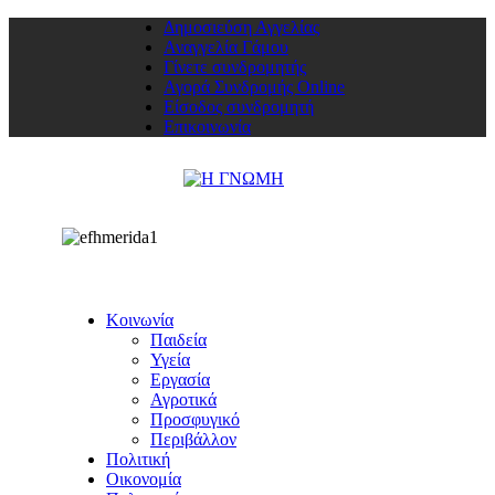
Δημοσιεύση Αγγελίας
Αναγγελία Γάμου
Γίνετε συνδρομητής
Αγορά Συνδρομής Online
Είσοδος συνδρομητή
Επικοινωνία
Κοινωνία
Παιδεία
Υγεία
Εργασία
Αγροτικά
Προσφυγικό
Περιβάλλον
Πολιτική
Οικονομία