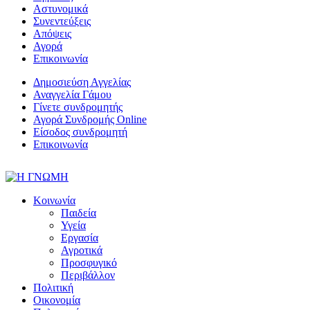
Αστυνομικά
Συνεντεύξεις
Απόψεις
Αγορά
Επικοινωνία
Δημοσιεύση Αγγελίας
Αναγγελία Γάμου
Γίνετε συνδρομητής
Αγορά Συνδρομής Online
Είσοδος συνδρομητή
Επικοινωνία
Κοινωνία
Παιδεία
Υγεία
Εργασία
Αγροτικά
Προσφυγικό
Περιβάλλον
Πολιτική
Οικονομία