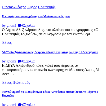
Cinema-Θέατρο
Έβρος
Πολιτισμός
Ο κινητός κινηματογράφος «ταξιδεύει» στην Κίρκη
by gnomi
0
Σχόλια
Ο Δήμος Αλεξανδρούπολης, στο πλαίσιο του προγράμματος «Ο
Πολιτισμός Ταξιδεύει», σε συνεργασία με τον κινητό θερι...
Έβρος
ΔΕΥΑ Αλεξανδρούπολης: Δωρεάν αλλαγή ονόματος έως τις 31 Δεκεμβρίου
by gnomi
0
Σχόλια
Η ΔΕΥΑ Αλεξανδρούπολης καλεί τους δημότες να
επικαιροποιήσουν τα στοιχεία των παροχών ύδρευσης έως τις 31
Δεκεμβ...
Έβρος
Πολιτισμός
Μενδώνη από το Διδυμότειχο: Τέλος Αυγούστου παραδίδεται το Τέμενος
Βαγιαζήτ
by gnomi
0
Σχόλια