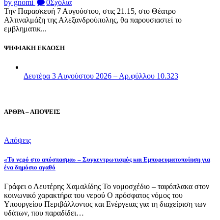
by gnomi
0
Σχόλια
Την Παρασκευή 7 Αυγούστου, στις 21.15, στο Θέατρο
Αλτιναλμάζη της Αλεξανδρούπολης, θα παρουσιαστεί το
εμβληματικ...
ΨΗΦΙΑΚΗ ΕΚΔΟΣΗ
Δευτέρα 3 Αυγούστου 2026 – Αρ.φύλλου 10.323
ΑΡΘΡΑ – ΑΠΟΨΕΙΣ
Απόψεις
«Το νερό στο απόσπασμα» – Συγκεντρωτισμός και Εμπορευματοποίηση για
ένα δημόσιο αγαθό
Γράφει ο Λευτέρης Χαμαλίδης Το νομοσχέδιο – ταφόπλακα στον
κοινωνικό χαρακτήρα του νερού Ο πρόσφατος νόμος του
Υπουργείου Περιβάλλοντος και Ενέργειας για τη διαχείριση των
υδάτων, που παραδίδει…