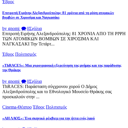
Έβρος
Επιτροπή Ειρήνης Αλεξανδρούπολης: 81 χρόνια από τη ρίψη ατομικών
βομβών σε Χιροσίμα και Ναγκασάκι
by gnomi
0
Σχόλια
Επιτροπή Ειρήνης Αλεξανδρούπολης: 81 ΧΡΟΝΙΑ ΑΠΟ ΤΗ ΡΙΨΗ
ΤΩΝ ΑΤΟΜΙΚΩΝ ΒΟΜΒΩΝ ΣΕ ΧΙΡΟΣΙΜΑ ΚΑΙ
ΝΑΓΚΑΣΑΚΙ Την Τετάρτ...
Έβρος
Πολιτισμός
«ThRACES»: Μια χορογραφική εξερεύνηση της μνήμης και της παράδοσης
της Θράκης
by gnomi
0
Σχόλια
ThRACES: Παράσταση σύγχρονου χορού Ο Δήμος
Αλεξανδρούπολης και το Εθνολογικό Μουσείο Θράκης σας
προσκαλούν στην ...
Cinema-Θέατρο
Έβρος
Πολιτισμός
«ΑΗ ΛΑΟΣ»: Ένα σκηνικό ρέκβιεμ για την ήττα ενός λαού