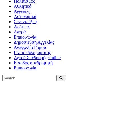
Πολιτισμός
Αθλητικά
Αγγελίες
Αστυνομικά
Συνεντεύξεις
Απόψεις
Αγορά
Επικοινωνία
Δημοσιεύση Αγγελίας
Αναγγελία Γάμου
Γίνετε συνδρομητής
Αγορά Συνδρομής Online
Είσοδος συνδρομητή
Επικοινωνία