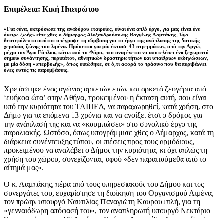
Επιμέλεια: Κική Ηπειρώτου
«Για σένα, εκπρόσωπε της αναδόχου εταιρείας, είναι ένα απλό έργο, για μας είναι ένα
όνειρο ζωής» είπε χθες ο δήμαρχος Αλεξανδρούπολης Βαγγέλης Λαμπάκης, λίγα
δευτερόλεπτα αφότου υπέγραψε τη σύμβαση για το έργο της ανάπλασης της δυτικής
χερσαίας ζώνης του λιμένα
. Πρόκειται για μία έκταση 43 στρεμμάτων, από την Αργώ,
μέχρι τον Άγιο Εύπλου, κάτω από το Φάρο, που αναμένεται να αποτελέσει ένα ξεχωριστό
σημείο συνάντησης, περιπάτου, αθλητικών δραστηριοτήτων και υπαίθριων εκδηλώσεων,
με μία δόση «υπερβολής», όπως ειπώθηκε, σε ό,τι αφορά το πράσινο που θα περιβάλλει
όλες αυτές τις παρεμβάσεις.
Χρειάστηκε ένας αγώνας αρκετών ετών και αρκετά ζευγάρια από
‘ευήκοα ώτα’ στην Αθήνα, προκειμένου η έκταση αυτή, που είναι
υπό την κυριότητα του ΤΑΙΠΕΔ, να παραχωρηθεί, κατά χρήση, στο
Δήμο για τα επόμενα 13 χρόνια και να ανοίξει έτσι ο δρόμος για
την ανάπλασή της και να «κουμπώσει» στο συνολικό έργο της
παραλιακής. Ωστόσο, όπως υπογράμμισε χθες ο Δήμαρχος, κατά τη
διάρκεια συνέντευξης τύπου, οι πιέσεις προς τους αρμόδιους,
προκειμένου να αναλάβει ο Δήμος την κυριότητα, κι όχι απλώς τη
χρήση του χώρου, συνεχίζονται, αφού «δεν παραιτούμεθα από το
αίτημά μας».
Ο κ. Λαμπάκης, πέρα από τους υπηρεσιακούς του Δήμου και τος
συνεργάτες του, ευχαρίστησε τη διοίκηση του Οργανισμού Λιμένα,
τον πρώην υπουργό Ναυτιλίας Παναγιώτη Κουρουμπλή, για τη
«γενναιόδωρη απόφασή του», τον αναπληρωτή υπουργό Νεκτάριο