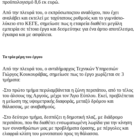
προϋπολογισμό 8,6 εκ ευρώ.
Από την πλευρά του, ο εκπρόσωποςτου αναδόχου, που έχει
αναλάβει και εκτελεί με ταχύτατους ρυθμούς και το γυμνάσιο-
λύκειο στο ΚΕΓΕ, σημείωσε πως η εταιρεία διαθέτει μεγάλη
εμπειρία σε τέτοια έργα και δεσμεύτηκε για ένα άρτιο αποτέλεσμα,
έγκαιρα και με ασφάλεια.
Τα τρία μέρη του έργου
Από την πλευρά του, ο αντιδήμαρχος Τεχνικών Υπηρεσιών
Γιώργος Κουκουράβας, σημείωσε πως το έργο χωρίζεται σε 3
τμήματα:
-Στο πρώτο τμήμα περιλαμβάνεται η ζώνη περιπάτου, από το τέλος
του άλσους της Αργούς, μέχρι τον Άγιο Εύπλου. Εκεί, προβλέπεται
η μείωση της υψομετρικής διαφοράς, μεταξύ δρόμου και
θάλασσας, με αναβαθμούς.
-Στο δεύτερο τμήμα, δεσπόζει η δημοτική πλαζ, με διάδρομο
περιπάτου, που θα διαθέτει ενσωματωμένη λωρίδα για την κίνηση
των συνανθρώπων μας με προβλήματα όρασης, με πέργολες και
ελαφριά κλίση του μονοπατιού προς τη θάλασσα.