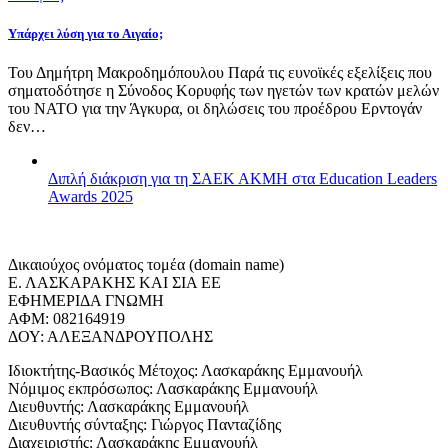
Υπάρχει λύση για το Αιγαίο;
Του Δημήτρη Μακροδημόπουλου Παρά τις ευνοϊκές εξελίξεις που
σηματοδότησε η Σύνοδος Κορυφής των ηγετών των κρατών μελών
του ΝΑΤΟ για την Άγκυρα, οι δηλώσεις του προέδρου Ερντογάν
δεν…
Διπλή διάκριση για τη ΣΑΕΚ ΑΚΜΗ στα Education Leaders
Awards 2025
Δικαιούχος ονόματος τομέα (domain name)
Ε. ΛΑΣΚΑΡΑΚΗΣ ΚΑΙ ΣΙΑ ΕΕ
ΕΦΗΜΕΡΙΔΑ ΓΝΩΜΗ
ΑΦΜ: 082164919
ΔΟΥ: ΑΛΕΞΑΝΔΡΟΥΠΟΛΗΣ
Ιδιοκτήτης-Βασικός Μέτοχος: Λασκαράκης Εμμανουήλ
Νόμιμος εκπρόσωπος: Λασκαράκης Εμμανουήλ
Διευθυντής: Λασκαράκης Εμμανουήλ
Διευθυντής σύνταξης: Γιώργος Πανταζίδης
Διαχειριστής: Λασκαράκης Εμμανουήλ