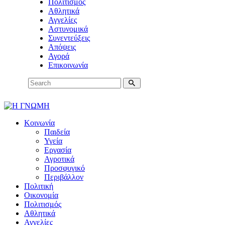
Πολιτισμός
Αθλητικά
Αγγελίες
Αστυνομικά
Συνεντεύξεις
Απόψεις
Αγορά
Επικοινωνία
Κοινωνία
Παιδεία
Υγεία
Εργασία
Αγροτικά
Προσφυγικό
Περιβάλλον
Πολιτική
Οικονομία
Πολιτισμός
Αθλητικά
Αγγελίες