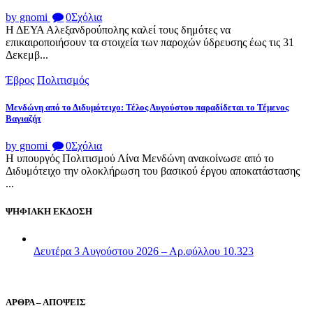
by gnomi
0
Σχόλια
Η ΔΕΥΑ Αλεξανδρούπολης καλεί τους δημότες να
επικαιροποιήσουν τα στοιχεία των παροχών ύδρευσης έως τις 31
Δεκεμβ...
Έβρος
Πολιτισμός
Μενδώνη από το Διδυμότειχο: Τέλος Αυγούστου παραδίδεται το Τέμενος
Βαγιαζήτ
by gnomi
0
Σχόλια
Η υπουργός Πολιτισμού Λίνα Μενδώνη ανακοίνωσε από το
Διδυμότειχο την ολοκλήρωση του βασικού έργου αποκατάστασης
...
ΨΗΦΙΑΚΗ ΕΚΔΟΣΗ
Δευτέρα 3 Αυγούστου 2026 – Αρ.φύλλου 10.323
ΑΡΘΡΑ – ΑΠΟΨΕΙΣ