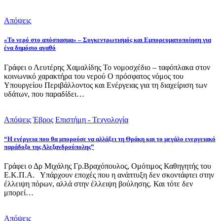
Απόψεις
«Το νερό στο απόσπασμα» – Συγκεντρωτισμός και Εμπορευματοποίηση για
ένα δημόσιο αγαθό
Γράφει ο Λευτέρης Χαμαλίδης Το νομοσχέδιο – ταφόπλακα στον
κοινωνικό χαρακτήρα του νερού Ο πρόσφατος νόμος του
Υπουργείου Περιβάλλοντος και Ενέργειας για τη διαχείριση των
υδάτων, που παραδίδει…
Απόψεις
Έβρος
Επιστήμη - Τεχνολογία
“Η ενέργεια που θα μπορούσε να αλλάξει τη Θράκη και το μεγάλο ενεργειακό
παράδοξο της Αλεξανδρούπολης”
Γράφει ο Δρ Μιχάλης Γρ.Βραχόπουλος, Ομότιμος Καθηγητής του
Ε.Κ.Π.Α. Υπάρχουν εποχές που η ανάπτυξη δεν σκοντάφτει στην
έλλειψη πόρων, αλλά στην έλλειψη βούλησης. Και τότε δεν
μπορεί…
Απόψεις