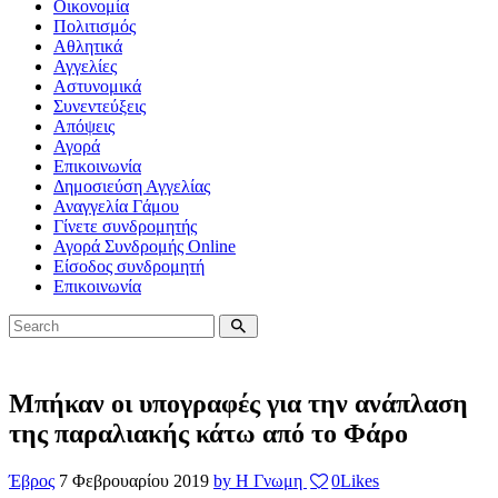
Οικονομία
Πολιτισμός
Αθλητικά
Αγγελίες
Αστυνομικά
Συνεντεύξεις
Απόψεις
Αγορά
Επικοινωνία
Δημοσιεύση Αγγελίας
Αναγγελία Γάμου
Γίνετε συνδρομητής
Αγορά Συνδρομής Online
Είσοδος συνδρομητή
Επικοινωνία
Μπήκαν οι υπογραφές για την ανάπλαση
της παραλιακής κάτω από το Φάρο
Έβρος
7 Φεβρουαρίου 2019
by Η Γνωμη
0
Likes