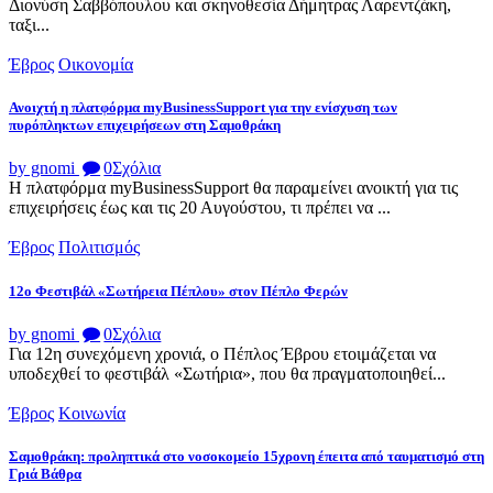
Διονύση Σαββόπουλου και σκηνοθεσία Δήμητρας Λαρεντζάκη,
ταξι...
Έβρος
Οικονομία
Ανοιχτή η πλατφόρμα myBusinessSupport για την ενίσχυση των
πυρόπληκτων επιχειρήσεων στη Σαμοθράκη
by gnomi
0
Σχόλια
Η πλατφόρμα myBusinessSupport θα παραμείνει ανοικτή για τις
επιχειρήσεις έως και τις 20 Αυγούστου, τι πρέπει να ...
Έβρος
Πολιτισμός
12ο Φεστιβάλ «Σωτήρεια Πέπλου» στον Πέπλο Φερών
by gnomi
0
Σχόλια
Για 12η συνεχόμενη χρονιά, ο Πέπλος Έβρου ετοιμάζεται να
υποδεχθεί το φεστιβάλ «Σωτήρια», που θα πραγματοποιηθεί...
Έβρος
Κοινωνία
Σαμοθράκη: προληπτικά στο νοσοκομείο 15χρονη έπειτα από ταυματισμό στη
Γριά Βάθρα