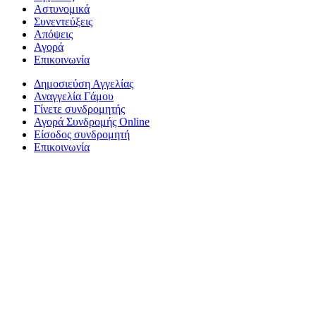
Αστυνομικά
Συνεντεύξεις
Απόψεις
Αγορά
Επικοινωνία
Δημοσιεύση Αγγελίας
Αναγγελία Γάμου
Γίνετε συνδρομητής
Αγορά Συνδρομής Online
Είσοδος συνδρομητή
Επικοινωνία