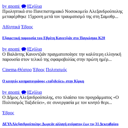
by gnomi
0
Σχόλια
Προληπτικά στο Πανεπιστημιακό Νοσοκομείο Αλεξανδρούπολης
μεταφέρθηκε 15χρονη μετά τον τραυματισμό της στη Σαμοθρ...
Αθλητικά
Έβρος
Εξαιρετική παρουσία του Εβρίτη Κανοτζιάν στο Παγκόσμιο Κ20
by gnomi
0
Σχόλια
Ο Βαλάντης Κανοντζιάν πραγματοποίησε την καλύτερη ελληνική
παρουσία στον τελικό της σφαιροβολίας στην πρώτη ημέρ...
Cinema-Θέατρο
Έβρος
Πολιτισμός
Ο κινητός κινηματογράφος «ταξιδεύει» στην Κίρκη
by gnomi
0
Σχόλια
Ο Δήμος Αλεξανδρούπολης, στο πλαίσιο του προγράμματος «Ο
Πολιτισμός Ταξιδεύει», σε συνεργασία με τον κινητό θερι...
Έβρος
ΔΕΥΑ Αλεξανδρούπολης: Δωρεάν αλλαγή ονόματος έως τις 31 Δεκεμβρίου