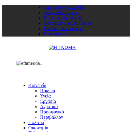
Δημοσιεύση Αγγελίας
Αναγγελία Γάμου
Γίνετε συνδρομητής
Αγορά Συνδρομής Online
Είσοδος συνδρομητή
Επικοινωνία
Κοινωνία
Παιδεία
Υγεία
Εργασία
Αγροτικά
Προσφυγικό
Περιβάλλον
Πολιτική
Οικονομία