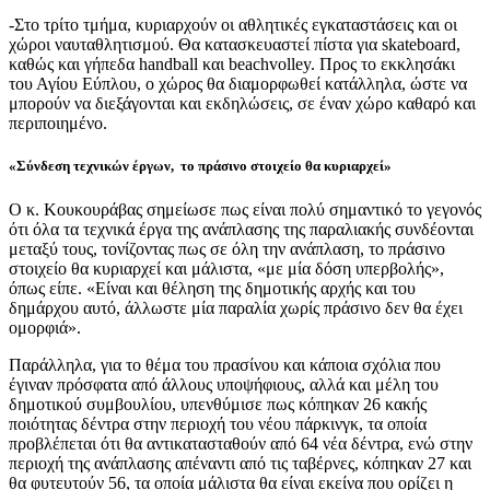
-Στο τρίτο τμήμα, κυριαρχούν οι αθλητικές εγκαταστάσεις και οι
χώροι ναυταθλητισμού. Θα κατασκευαστεί πίστα για skateboard,
καθώς και γήπεδα handball και beachvolley. Προς το εκκλησάκι
του Αγίου Εύπλου, ο χώρος θα διαμορφωθεί κατάλληλα, ώστε να
μπορούν να διεξάγονται και εκδηλώσεις, σε έναν χώρο καθαρό και
περιποιημένο.
«Σύνδεση τεχνικών έργων, το πράσινο στοιχείο θα κυριαρχεί»
Ο κ. Κουκουράβας σημείωσε πως είναι πολύ σημαντικό το γεγονός
ότι όλα τα τεχνικά έργα της ανάπλασης της παραλιακής συνδέονται
μεταξύ τους, τονίζοντας πως σε όλη την ανάπλαση, το πράσινο
στοιχείο θα κυριαρχεί και μάλιστα, «με μία δόση υπερβολής»,
όπως είπε. «Είναι και θέληση της δημοτικής αρχής και του
δημάρχου αυτό, άλλωστε μία παραλία χωρίς πράσινο δεν θα έχει
ομορφιά».
Παράλληλα, για το θέμα του πρασίνου και κάποια σχόλια που
έγιναν πρόσφατα από άλλους υποψήφιους, αλλά και μέλη του
δημοτικού συμβουλίου, υπενθύμισε πως κόπηκαν 26 κακής
ποιότητας δέντρα στην περιοχή του νέου πάρκινγκ, τα οποία
προβλέπεται ότι θα αντικατασταθούν από 64 νέα δέντρα, ενώ στην
περιοχή της ανάπλασης απέναντι από τις ταβέρνες, κόπηκαν 27 και
θα φυτευτούν 56, τα οποία μάλιστα θα είναι εκείνα που ορίζει η