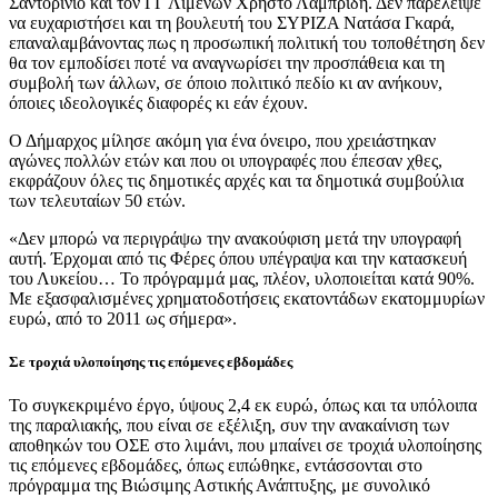
Σαντορινιό και τον ΓΓ Λιμένων Χρήστο Λαμπρίδη. Δεν παρέλειψε
να ευχαριστήσει και τη βουλευτή του ΣΥΡΙΖΑ Νατάσα Γκαρά,
επαναλαμβάνοντας πως η προσωπική πολιτική του τοποθέτηση δεν
θα τον εμποδίσει ποτέ να αναγνωρίσει την προσπάθεια και τη
συμβολή των άλλων, σε όποιο πολιτικό πεδίο κι αν ανήκουν,
όποιες ιδεολογικές διαφορές κι εάν έχουν.
Ο Δήμαρχος μίλησε ακόμη για ένα όνειρο, που χρειάστηκαν
αγώνες πολλών ετών και που οι υπογραφές που έπεσαν χθες,
εκφράζουν όλες τις δημοτικές αρχές και τα δημοτικά συμβούλια
των τελευταίων 50 ετών.
«Δεν μπορώ να περιγράψω την ανακούφιση μετά την υπογραφή
αυτή. Έρχομαι από τις Φέρες όπου υπέγραψα και την κατασκευή
του Λυκείου… Το πρόγραμμά μας, πλέον, υλοποιείται κατά 90%.
Με εξασφαλισμένες χρηματοδοτήσεις εκατοντάδων εκατομμυρίων
ευρώ, από το 2011 ως σήμερα».
Σε τροχιά υλοποίησης τις επόμενες εβδομάδες
Το συγκεκριμένο έργο, ύψους 2,4 εκ ευρώ, όπως και τα υπόλοιπα
της παραλιακής, που είναι σε εξέλιξη, συν την ανακαίνιση των
αποθηκών του ΟΣΕ στο λιμάνι, που μπαίνει σε τροχιά υλοποίησης
τις επόμενες εβδομάδες, όπως ειπώθηκε, εντάσσονται στο
πρόγραμμα της Βιώσιμης Αστικής Ανάπτυξης, με συνολικό