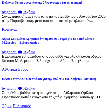
Παλαγία: Νεκρός εντοπίστηκε 77χρονος που έπεσε σε πηγάδι
by gnomi
0
Σχόλια
Συναγερμός σήμανε το μεσημέρι του Σαββάτου 8 Αυγούστου 2026
στην Πυροσβεστική, μετά από περιστατικό με ηλικιωμέν...
Κοινωνία
Δήμος Σουφλίου: Χρηματοδότηση 500.000 ευρώ για το οδικό δίκτυο
Μ.Δερείου – Σιδηροχωρίου
by gnomi
0
Σχόλια
Εξασφάλιση χρηματοδότησης 500.000€ για ολοκλήρωση οδικού
δικτύου Μ. Δερειου – Σιδηροχωριου, Δήμου Σουφλίου...
Αθλητικά
Έβρος
Πένθος στον Α.Ο. Ορεστιάδας για την απώλεια του Χρήστου Τασιούλη
by gnomi
0
Σχόλια
Στο πένθος βυθίστηκε η οικογένεια του Αθλητικού Ομίλου
Ορεστιάδας καθώς έφυγε από τη ζωή ο Χρήστος Τασιούλης. Ο...
Έβρος
Πολιτισμός