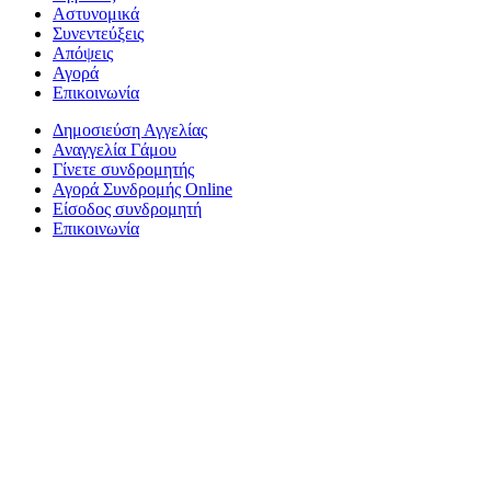
Αστυνομικά
Συνεντεύξεις
Απόψεις
Αγορά
Επικοινωνία
Δημοσιεύση Αγγελίας
Αναγγελία Γάμου
Γίνετε συνδρομητής
Αγορά Συνδρομής Online
Είσοδος συνδρομητή
Επικοινωνία