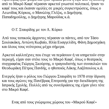
από το Μικρό Καφέ πέρασαν αρκετοί γνωστοί πολιτικοί, ήπιαν το
καφέ τους και έκαναν ομιλίες σε μικρές συγκεντρώσεις, όπως ο
Λεωνίδας Κύρκος, ο Μανώλης Γλέζος, ο Δημήτρης
Παπαδημούλης, ο Δημήτρης Μαρούδας κ.ά.
Ο Γ. Σταυρίδης με τον Λ. Κύρκο
Από τους τοπικούς άρχοντες πέρασαν οι πάντες, από τον Τάσο
Σουλακάκη, Αντώνη Κωβαίο, Ηλία Ευαγγελίδη, Φάνη Δημοσχάκη
και όλους τους νεότερους μέχρι σήμερα.
Αρκετοί καλλιτέχνες που έτυχε να περάσουν ή να υπηρετούν στην
περιοχή, είχαν σαν στέκι τους το Μικρό Καφέ, όπως ο θεατρικός
συγγραφέας Γιώργος Σκούρτης, ο τραγουδιστής των συναυλιών του
Θεοδωράκη Πέτρος Πανδής, ο ηθοποιός Λάκης Λαζόπουλος κ.ά.
Ενεργός ήταν ο ρόλος του Γιώργου Σταυρίδη το 1978 στην ίδρυση
και τους αγώνες της Πανέβριας Επιτροπής για την διεκδίκηση της
Ιατρικής Σχολής. Πολλές από τις συνεδριάσεις της είχαν γίνει τότε
στο Μικρό Καφέ.
Ενας από τους γνώριμους χώρους του «Μικρού Καφέ»