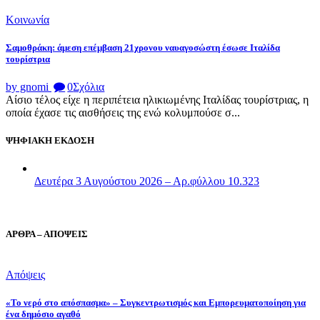
Κοινωνία
Σαμοθράκη: άμεση επέμβαση 21χρονου ναυαγοσώστη έσωσε Ιταλίδα
τουρίστρια
by gnomi
0
Σχόλια
Αίσιο τέλος είχε η περιπέτεια ηλικιωμένης Ιταλίδας τουρίστριας, η
οποία έχασε τις αισθήσεις της ενώ κολυμπούσε σ...
ΨΗΦΙΑΚΗ ΕΚΔΟΣΗ
Δευτέρα 3 Αυγούστου 2026 – Αρ.φύλλου 10.323
ΑΡΘΡΑ – ΑΠΟΨΕΙΣ
Απόψεις
«Το νερό στο απόσπασμα» – Συγκεντρωτισμός και Εμπορευματοποίηση για
ένα δημόσιο αγαθό