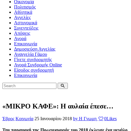
Οικονομία
Πολιτισμός
Αθλητικά
Αγγελίες
Αστυνομικά
Συνεντεύξεις
Απόψεις
Αγορά
Επικοινωνία
Δημοσιεύση Αγγελίας
Αναγγελία Γάμου
Γίνετε συνδρομητής
Αγορά Συνδρομής Online
Είσοδος συνδρομητή
Επικοινωνία
«ΜΙΚΡΟ ΚΑΦΕ»: Η αυλαία έπεσε…
Έβρος
Κοινωνία
25 Ιανουαρίου 2018
by Η Γνωμη
0
Likes
Την παραμονή της Πρωτοχρονιάς του 2018 έκλεισε ένα μεγάλο