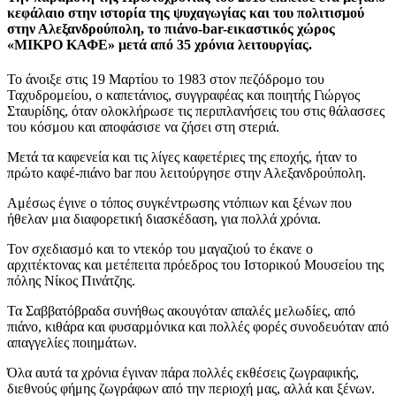
κεφάλαιο στην ιστορία της ψυχαγωγίας και του πολιτισμού
στην Αλεξανδρούπολη, το πιάνο-bar-εικαστικός χώρος
«ΜΙΚΡΟ ΚΑΦΕ» μετά από 35 χρόνια λειτουργίας.
Το άνοιξε στις 19 Μαρτίου το 1983 στον πεζόδρομο του
Ταχυδρομείου, ο καπετάνιος, συγγραφέας και ποιητής Γιώργος
Σταυρίδης, όταν ολοκλήρωσε τις περιπλανήσεις του στις θάλασσες
του κόσμου και αποφάσισε να ζήσει στη στεριά.
Μετά τα καφενεία και τις λίγες καφετέριες της εποχής, ήταν το
πρώτο καφέ-πιάνο bar που λειτούργησε στην Αλεξανδρούπολη.
Αμέσως έγινε ο τόπος συγκέντρωσης ντόπιων και ξένων που
ήθελαν μια διαφορετική διασκέδαση, για πολλά χρόνια.
Τον σχεδιασμό και το ντεκόρ του μαγαζιού το έκανε ο
αρχιτέκτονας και μετέπειτα πρόεδρος του Ιστορικού Μουσείου της
πόλης Νίκος Πινάτζης.
Τα Σαββατόβραδα συνήθως ακουγόταν απαλές μελωδίες, από
πιάνο, κιθάρα και φυσαρμόνικα και πολλές φορές συνοδευόταν από
απαγγελίες ποιημάτων.
Όλα αυτά τα χρόνια έγιναν πάρα πολλές εκθέσεις ζωγραφικής,
διεθνούς φήμης ζωγράφων από την περιοχή μας, αλλά και ξένων.