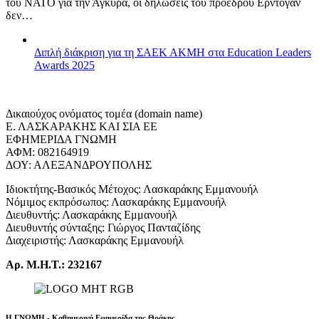
του ΝΑΤΟ για την Άγκυρα, οι δηλώσεις του προέδρου Ερντογάν
δεν…
Διπλή διάκριση για τη ΣΑΕΚ ΑΚΜΗ στα Education Leaders
Awards 2025
Δικαιούχος ονόματος τομέα (domain name)
Ε. ΛΑΣΚΑΡΑΚΗΣ ΚΑΙ ΣΙΑ ΕΕ
ΕΦΗΜΕΡΙΔΑ ΓΝΩΜΗ
ΑΦΜ: 082164919
ΔΟΥ: ΑΛΕΞΑΝΔΡΟΥΠΟΛΗΣ
Ιδιοκτήτης-Βασικός Μέτοχος: Λασκαράκης Εμμανουήλ
Νόμιμος εκπρόσωπος: Λασκαράκης Εμμανουήλ
Διευθυντής: Λασκαράκης Εμμανουήλ
Διευθυντής σύνταξης: Γιώργος Πανταζίδης
Διαχειριστής: Λασκαράκης Εμμανουήλ
Αρ. Μ.Η.Τ.: 232167
Η ΓΝΩΜΗ - Καθημερινή Εφημερίδα της Θράκης