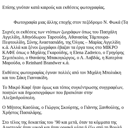
Επίσης γινόταν κατά καιρούς και εκθέσεις φωτογραφίας.
Φωτογραφία μιας άλλης εποχής στον πεζόδρομο Ν. Φωκά (Τα
Συχνές οι εκθέσεις των ντόπιων ζωγράφων όπως του Πασχάλη
Αγγελίδη, Αθηνόδωρου Ταρσούδη, Αθανασίας Τάμπουρα-
Πεφτουλίδη, Σύνης Αναστασιάδη, της Όλγας – Μαρίας Αγγελίδη
κ.ά. Αλλά και ξένοι ζωγράφοι έβαζαν τα έργα τους στο ΜΙΚΡΟ
ΚΑΦΕ όπως ο Μιχάλης Γκαρούδης, η Elena Ζadreico, o Γρηγόρης
Σεμιτέκολο, ο Θανάσης Μπακογιώργος, ο Α. Λαβδάς, η Κατερίνα
Μαρούδα, ο Reinhard Brandwer κ.ά.
Εκθέσεις φωτογραφίας έγιναν πολλές από τον Μιχάλη Μπολιάκη
και του Σάκη Γιαννακίδη.
Το Μικρό Καφέ ήταν όμως και τόπος συγκέντρωσης συγγραφέων,
ποιητών και δημοσιογράφων που βρισκόταν στην
Αλεξανδρούπολη.
Ο Μήτσος Κασόλας, ο Γιώργος Σκούρτης, ο Γιάννης Ξανθούλης, ο
Χρήστος Πασαλάρης.
Στο τέλος της δεκαετίας του ’90 και μετά, όταν τα κόμματα της
Αριστεράς ήταν μικρά και ήταν οριακά μέσα ή έξω από τη Βουλή,