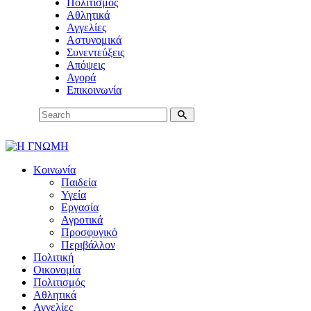
Πολιτισμός
Αθλητικά
Αγγελίες
Αστυνομικά
Συνεντεύξεις
Απόψεις
Αγορά
Επικοινωνία
Κοινωνία
Παιδεία
Υγεία
Εργασία
Αγροτικά
Προσφυγικό
Περιβάλλον
Πολιτική
Οικονομία
Πολιτισμός
Αθλητικά
Αγγελίες