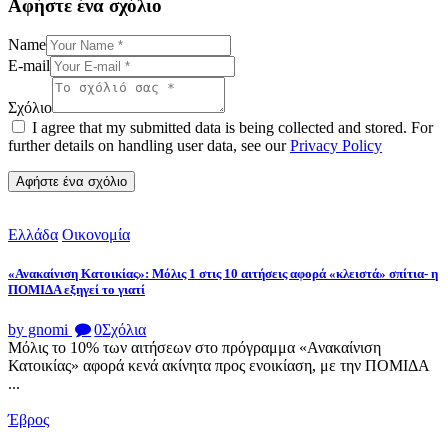
Αφήστε ένα σχόλιο
Name
E-mail
Σχόλιο
I agree that my submitted data is being collected and stored. For
further details on handling user data, see our
Privacy Policy
Ελλάδα
Οικονομία
«Ανακαίνιση Κατοικίας»: Μόλις 1 στις 10 αιτήσεις αφορά «κλειστά» σπίτια- η
ΠΟΜΙΔΑ εξηγεί το γιατί
by gnomi
0
Σχόλια
Μόλις το 10% των αιτήσεων στο πρόγραμμα «Ανακαίνιση
Κατοικίας» αφορά κενά ακίνητα προς ενοικίαση, με την ΠΟΜΙΔΑ
...
Έβρος