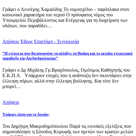
Γράφει ο Λευτέρης Χαμαλίδης Το νομοσχέδιο – ταφόπλακα στον
κοινωνικό χαρακτήρα του νερού Ο πρόσφατος νόμος του
Υπουργείου Περιβάλλοντος και Ενέργειας για τη διαχείριση των
υδάτων, που παραδίδει…
Απόψεις
Έβρος
Επιστήμη - Τεχνολογία
“Η ενέργεια που θα μπορούσε να αλλάξει τη Θράκη και το μεγάλο ενεργειακό
παράδοξο της Αλεξανδρούπολης”
Γράφει ο Δρ Μιχάλης Γρ.Βραχόπουλος, Ομότιμος Καθηγητής του
Ε.Κ.Π.Α. Υπάρχουν εποχές που η ανάπτυξη δεν σκοντάφτει στην
έλλειψη πόρων, αλλά στην έλλειψη βούλησης. Και τότε δεν
μπορεί…
Απόψεις
Υπάρχει λύση για το Αιγαίο;
Του Δημήτρη Μακροδημόπουλου Παρά τις ευνοϊκές εξελίξεις που
σηματοδότησε η Σύνοδος Κορυφής των ηγετών των κρατών μελών