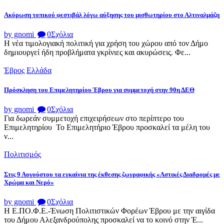
Ακύρωση τοπικού φεστιβάλ λόγω αύξησης του μισθωτηρίου στο Αλτιναλμάζη
by gnomi
0
Σχόλια
Η νέα τιμολογιακή πολιτική για χρήση του χώρου από τον Δήμο
δημιουργεί ήδη προβλήματα γκρίνιες και ακυρώσεις. Φε...
Έβρος
Ελλάδα
Πρόσκληση του Επιμελητηρίου Έβρου για συμμετοχή στην 90η ΔΕΘ
by gnomi
0
Σχόλια
Για δωρεάν συμμετοχή επιχειρήσεων στο περίπτερο του
Επιμελητηρίου Το Επιμελητήριο Έβρου προσκαλεί τα μέλη του
ν...
Πολιτισμός
Στις 9 Αυγούστου τα εγκαίνια της έκθεσης ζωγραφικής «Αστικές Διαδρομές με
Χρώμα και Νερό»
by gnomi
0
Σχόλια
Η Ε.ΠΟ.Φ.Ε.-Ένωση Πολιτιστικών Φορέων Έβρου με την αιγίδα
του Δήμου Αλεξανδρούπολης προσκαλεί να το κοινό στην Έ...