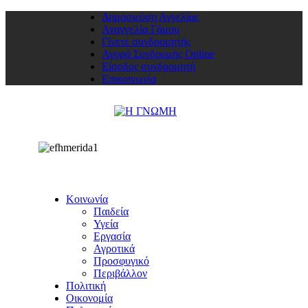
Δημοσιεύση Αγγελίας
Αναγγελία Γάμου
Γίνετε συνδρομητής
Αγορά Συνδρομής Online
Είσοδος συνδρομητή
Επικοινωνία
Κοινωνία
Παιδεία
Υγεία
Εργασία
Αγροτικά
Προσφυγικό
Περιβάλλον
Πολιτική
Οικονομία