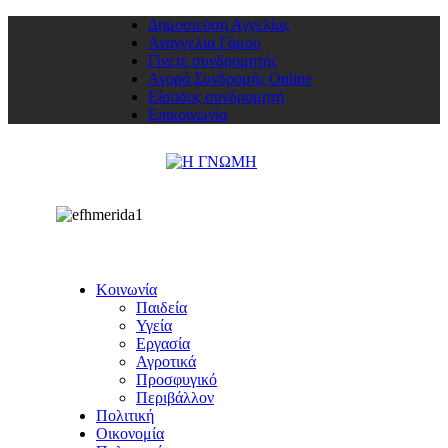
Δημοσιεύση Αγγελίας
Αναγγελία Γάμου
Γίνετε συνδρομητής
Αγορά Συνδρομής Online
Είσοδος συνδρομητή
Επικοινωνία
Κοινωνία
Παιδεία
Υγεία
Εργασία
Αγροτικά
Προσφυγικό
Περιβάλλον
Πολιτική
Οικονομία