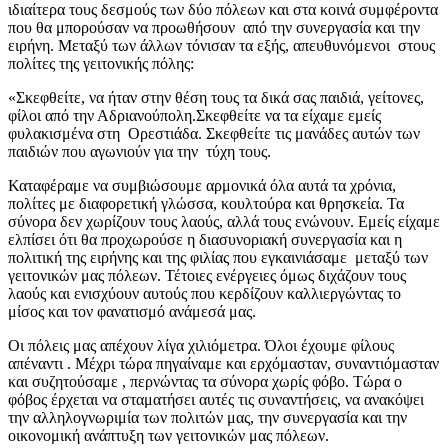
ιδιαίτερα τους δεσμούς των δύο πόλεων και στα κοινά συμφέροντα
που θα μπορούσαν να προωθήσουν από την συνεργασία και την
ειρήνη. Μεταξύ των άλλων τόνισαν τα εξής, απευθυνόμενοι στους
πολίτες της γειτονικής πόλης:
«Σκεφθείτε, να ήταν στην θέση τους τα δικά σας παιδιά, γείτονες,
φίλοι από την Αδριανούπολη.Σκεφθείτε να τα είχαμε εμείς
φυλακισμένα στη Ορεστιάδα. Σκεφθείτε τις μανάδες αυτών των
παιδιών που αγωνιούν για την τύχη τους.
Καταφέραμε να συμβιώσουμε αρμονικά όλα αυτά τα χρόνια,
πολίτες με διαφορετική γλώσσα, κουλτούρα και θρησκεία. Τα
σύνορα δεν χωρίζουν τους λαούς, αλλά τους ενώνουν. Εμείς είχαμε
ελπίσει ότι θα προχωρούσε η διασυνοριακή συνεργασία και η
πολιτική της ειρήνης και της φιλίας που εγκαινιάσαμε μεταξύ των
γειτονικών μας πόλεων. Τέτοιες ενέργειες όμως διχάζουν τους
λαούς και ενισχύουν αυτούς που κερδίζουν καλλιεργώντας το
μίσος και τον φανατισμό ανάμεσά μας.
Οι πόλεις μας απέχουν λίγα χιλιόμετρα. Όλοι έχουμε φίλους
απέναντι . Μέχρι τώρα πηγαίναμε και ερχόμασταν, συναντιόμασταν
και συζητούσαμε , περνώντας τα σύνορα χωρίς φόβο. Τώρα ο
φόβος έρχεται να σταματήσει αυτές τις συναντήσεις, να ανακόψει
την αλληλογνωριμία των πολιτών μας, την συνεργασία και την
οικονομική ανάπτυξη των γειτονικών μας πόλεων.