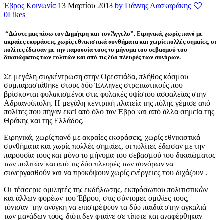
Έβρος
Κοινωνία
13 Μαρτίου 2018
by Γιάννης Λασκαράκης
0
Likes
“Δώστε μας πίσω τον Δημήτρη και τον Άγγελο”.
Ειρηνικά, χωρίς πανό με
ακραίες εκφράσεις, χωρίς εθνικιστικά συνθήματα και χωρίς πολλές σημαίες, οι
πολίτες έδωσαν με την παρουσία τους το μήνυμα του σεβασμού του
δικαιώματος των πολιτών και από τις δύο πλευρές των συνόρων.
Σε μεγάλη συγκέντρωση στην Ορεστιάδα, πλήθος κόσμου
συμπαραστάθηκε στους δύο Έλληνες στρατιωτικούς που
βρίσκονται φυλακισμένοι στις φυλακές υψίστου ασφαλείας στην
Αδριανούπολη. Η μεγάλη κεντρική πλατεία της πόλης γέμισε από
πολίτες που πήγαν εκεί από όλο τον Έβρο και από άλλα σημεία της
Θράκης και της Ελλάδος.
Ειρηνικά, χωρίς πανό με ακραίες εκφράσεις, χωρίς εθνικιστικά
συνθήματα και χωρίς πολλές σημαίες, οι πολίτες έδωσαν με την
παρουσία τους και μόνο το μήνυμα του σεβασμού του δικαιώματος
των πολιτών και από τις δύο πλευρές των συνόρων να
συνεργασθούν και να προκόψουν χωρίς ενέργειες που διχάζουν .
Οι τέσσερις ομιλητές της εκδήλωσης, εκπρόσωπου πολιτιστικών
και άλλων φορέων του Έβρου, στις σύντομες ομιλίες τους,
τόνισαν την ανάγκη να επιστρέψουν τα δύο παιδιά στην αγκαλιά
των μανάδων τους, διότι δεν φταίνε σε τίποτε και αναφέρθηκαν