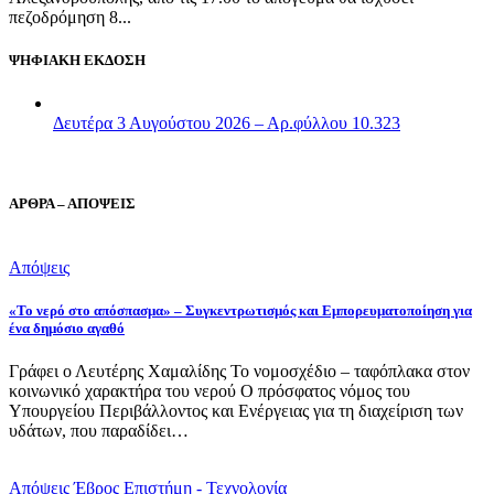
πεζοδρόμηση 8...
ΨΗΦΙΑΚΗ ΕΚΔΟΣΗ
Δευτέρα 3 Αυγούστου 2026 – Αρ.φύλλου 10.323
ΑΡΘΡΑ – ΑΠΟΨΕΙΣ
Απόψεις
«Το νερό στο απόσπασμα» – Συγκεντρωτισμός και Εμπορευματοποίηση για
ένα δημόσιο αγαθό
Γράφει ο Λευτέρης Χαμαλίδης Το νομοσχέδιο – ταφόπλακα στον
κοινωνικό χαρακτήρα του νερού Ο πρόσφατος νόμος του
Υπουργείου Περιβάλλοντος και Ενέργειας για τη διαχείριση των
υδάτων, που παραδίδει…
Απόψεις
Έβρος
Επιστήμη - Τεχνολογία