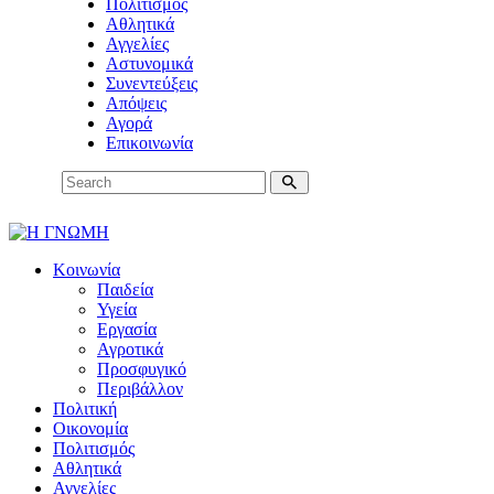
Πολιτισμός
Αθλητικά
Αγγελίες
Αστυνομικά
Συνεντεύξεις
Απόψεις
Αγορά
Επικοινωνία
Κοινωνία
Παιδεία
Υγεία
Εργασία
Αγροτικά
Προσφυγικό
Περιβάλλον
Πολιτική
Οικονομία
Πολιτισμός
Αθλητικά
Αγγελίες