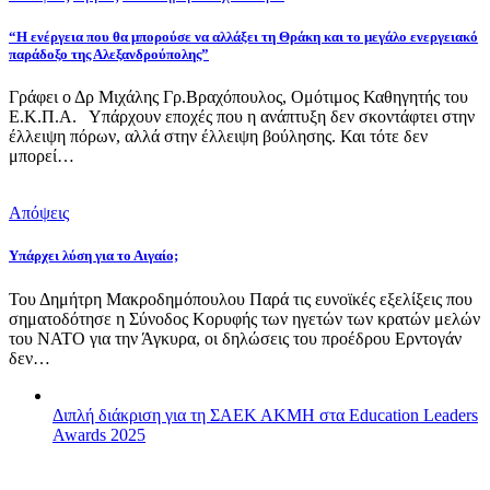
“Η ενέργεια που θα μπορούσε να αλλάξει τη Θράκη και το μεγάλο ενεργειακό
παράδοξο της Αλεξανδρούπολης”
Γράφει ο Δρ Μιχάλης Γρ.Βραχόπουλος, Ομότιμος Καθηγητής του
Ε.Κ.Π.Α. Υπάρχουν εποχές που η ανάπτυξη δεν σκοντάφτει στην
έλλειψη πόρων, αλλά στην έλλειψη βούλησης. Και τότε δεν
μπορεί…
Απόψεις
Υπάρχει λύση για το Αιγαίο;
Του Δημήτρη Μακροδημόπουλου Παρά τις ευνοϊκές εξελίξεις που
σηματοδότησε η Σύνοδος Κορυφής των ηγετών των κρατών μελών
του ΝΑΤΟ για την Άγκυρα, οι δηλώσεις του προέδρου Ερντογάν
δεν…
Διπλή διάκριση για τη ΣΑΕΚ ΑΚΜΗ στα Education Leaders
Awards 2025