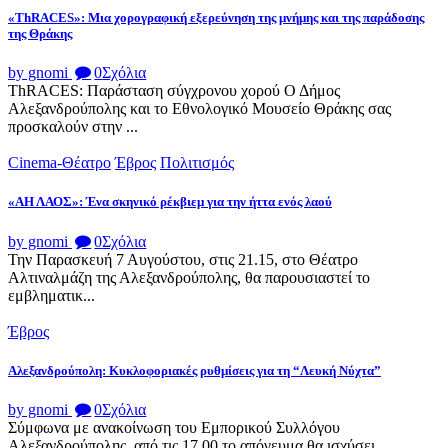
«ThRACES»: Μια χορογραφική εξερεύνηση της μνήμης και της παράδοσης
της Θράκης
by gnomi
0
Σχόλια
ThRACES: Παράσταση σύγχρονου χορού Ο Δήμος
Αλεξανδρούπολης και το Εθνολογικό Μουσείο Θράκης σας
προσκαλούν στην ...
Cinema-Θέατρο
Έβρος
Πολιτισμός
«ΑΗ ΛΑΟΣ»: Ένα σκηνικό ρέκβιεμ για την ήττα ενός λαού
by gnomi
0
Σχόλια
Την Παρασκευή 7 Αυγούστου, στις 21.15, στο Θέατρο
Αλτιναλμάζη της Αλεξανδρούπολης, θα παρουσιαστεί το
εμβληματικ...
Έβρος
Αλεξανδρούπολη: Κυκλοφοριακές ρυθμίσεις για τη “Λευκή Νύχτα”
by gnomi
0
Σχόλια
Σύμφωνα με ανακοίνωση του Εμπορικού Συλλόγου
Αλεξανδρούπολης, από τις 17.00 το απόγευμα θα ισχύσει