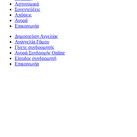
Αστυνομικά
Συνεντεύξεις
Απόψεις
Αγορά
Επικοινωνία
Δημοσιεύση Αγγελίας
Αναγγελία Γάμου
Γίνετε συνδρομητής
Αγορά Συνδρομής Online
Είσοδος συνδρομητή
Επικοινωνία