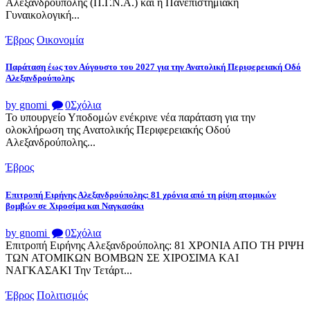
Αλεξανδρούπολης (Π.Γ.Ν.Α.) και η Πανεπιστημιακή
Γυναικολογική...
Έβρος
Οικονομία
Παράταση έως τον Αύγουστο του 2027 για την Ανατολική Περιφερειακή Οδό
Αλεξανδρούπολης
by gnomi
0
Σχόλια
Το υπουργείο Υποδομών ενέκρινε νέα παράταση για την
ολοκλήρωση της Ανατολικής Περιφερειακής Οδού
Αλεξανδρούπολης...
Έβρος
Επιτροπή Ειρήνης Αλεξανδρούπολης: 81 χρόνια από τη ρίψη ατομικών
βομβών σε Χιροσίμα και Ναγκασάκι
by gnomi
0
Σχόλια
Επιτροπή Ειρήνης Αλεξανδρούπολης: 81 ΧΡΟΝΙΑ ΑΠΟ ΤΗ ΡΙΨΗ
ΤΩΝ ΑΤΟΜΙΚΩΝ ΒΟΜΒΩΝ ΣΕ ΧΙΡΟΣΙΜΑ ΚΑΙ
ΝΑΓΚΑΣΑΚΙ Την Τετάρτ...
Έβρος
Πολιτισμός