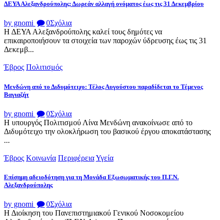
ΔΕΥΑ Αλεξανδρούπολης: Δωρεάν αλλαγή ονόματος έως τις 31 Δεκεμβρίου
by gnomi
0
Σχόλια
Η ΔΕΥΑ Αλεξανδρούπολης καλεί τους δημότες να
επικαιροποιήσουν τα στοιχεία των παροχών ύδρευσης έως τις 31
Δεκεμβ...
Έβρος
Πολιτισμός
Μενδώνη από το Διδυμότειχο: Τέλος Αυγούστου παραδίδεται το Τέμενος
Βαγιαζήτ
by gnomi
0
Σχόλια
Η υπουργός Πολιτισμού Λίνα Μενδώνη ανακοίνωσε από το
Διδυμότειχο την ολοκλήρωση του βασικού έργου αποκατάστασης
...
Έβρος
Κοινωνία
Περιφέρεια
Υγεία
Επίσημη αδειοδότηση για τη Μονάδα Εξωσωματικής του Π.Γ.Ν.
Αλεξανδρούπολης
by gnomi
0
Σχόλια
Η Διοίκηση του Πανεπιστημιακού Γενικού Νοσοκομείου