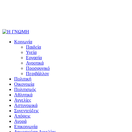
Κοινωνία
Παιδεία
Υγεία
Εργασία
Αγροτικά
Προσφυγικό
Περιβάλλον
Πολιτική
Οικονομία
Πολιτισμός
Αθλητικά
Αγγελίες
Αστυνομικά
Συνεντεύξεις
Απόψεις
Αγορά
Επικοινωνία
Δημοσιεύση Αγγελίας