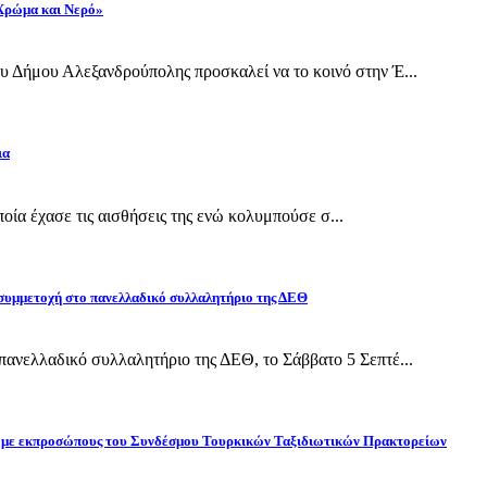
 Χρώμα και Νερό»
 Δήμου Αλεξανδρούπολης προσκαλεί να το κοινό στην Έ...
ια
οποία έχασε τις αισθήσεις της ενώ κολυμπούσε σ...
 συμμετοχή στο πανελλαδικό συλλαλητήριο της ΔΕΘ
ανελλαδικό συλλαλητήριο της ΔΕΘ, το Σάββατο 5 Σεπτέ...
ίδη με εκπροσώπους του Συνδέσμου Τουρκικών Ταξιδιωτικών Πρακτορείων