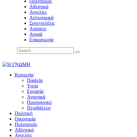
Πολιτισμός
Αθλητικά
Αγγελίες
Αστυνομικά
Συνεντεύξεις
Απόψεις
Αγορά
Επικοινωνία
Κοινωνία
Παιδεία
Υγεία
Εργασία
Αγροτικά
Προσφυγικό
Περιβάλλον
Πολιτική
Οικονομία
Πολιτισμός
Αθλητικά
Αγγελίες