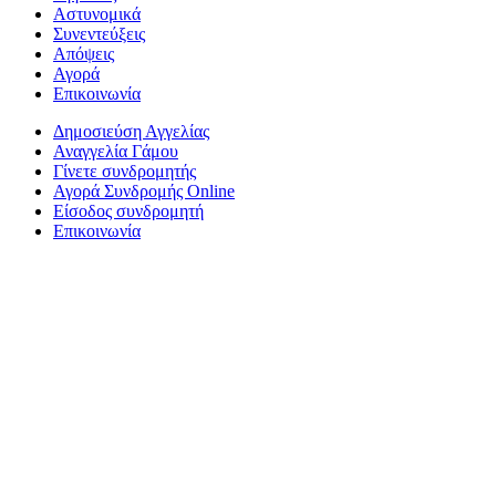
Αστυνομικά
Συνεντεύξεις
Απόψεις
Αγορά
Επικοινωνία
Δημοσιεύση Αγγελίας
Αναγγελία Γάμου
Γίνετε συνδρομητής
Αγορά Συνδρομής Online
Είσοδος συνδρομητή
Επικοινωνία