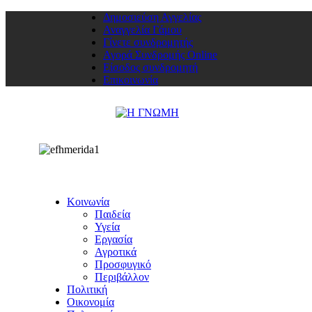
Δημοσιεύση Αγγελίας
Αναγγελία Γάμου
Γίνετε συνδρομητής
Αγορά Συνδρομής Online
Είσοδος συνδρομητή
Επικοινωνία
Κοινωνία
Παιδεία
Υγεία
Εργασία
Αγροτικά
Προσφυγικό
Περιβάλλον
Πολιτική
Οικονομία