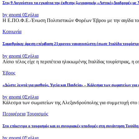
Στις 9 Αυγούστου τα εγκαίνια της έκθεσης ζωγραφικής «Αστικές Διαδρομές με
by gnomi
0
Σχόλια
Η Ε.ΠΟ.Φ.Ε.-Ένωση Πολιτιστικών Φορέων Έβρου με την αιγίδα του
Κοινωνία
Σαμοθράκη: άμεση επέμβαση 21χρονου ναυαγοσώστη έσωσε Ιταλίδα τουρίστρ
by gnomi
0
Σχόλια
Αίσιο τέλος είχε η περιπέτεια ηλικιωμένης Ιταλίδας τουρίστριας, η 
Έβρος
«Δώστε λεφτά για μισθούς, Υγεία και Παιδεία» – Κάλεσμα των σωματείων για
by gnomi
0
Σχόλια
Κάλεσμα των σωματείων της Αλεξανδρούπολης για συμμετοχή στο π
Περιφέρεια
Τουρισμός
Στο επίκεντρο ο τουρισμός και οι συνοριακές υποδομές στη συνάντηση Τοψ
by gnomi
0
Σχόλια