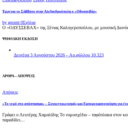
Έρχεται το Σάββατο στην Αλεξανδρούπολη ο «Οδυσσεβάχ»
by gnomi
0
Σχόλια
Ο «ΟΔΥΣΣΕΒΑΧ» της Ξένιας Καλογεροπούλου, με μουσική Διονύση 
ΨΗΦΙΑΚΗ ΕΚΔΟΣΗ
Δευτέρα 3 Αυγούστου 2026 – Αρ.φύλλου 10.323
ΑΡΘΡΑ – ΑΠΟΨΕΙΣ
Απόψεις
«Το νερό στο απόσπασμα» – Συγκεντρωτισμός και Εμπορευματοποίηση για έν
Γράφει ο Λευτέρης Χαμαλίδης Το νομοσχέδιο – ταφόπλακα στον κοι
παραδίδει…