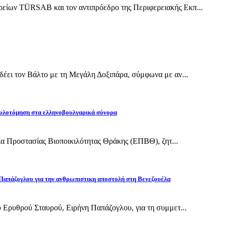
ίων TÜRSAB και τον αντιπρόεδρο της Περιφερειακής Εκπ...
έει τον Βάλτο με τη Μεγάλη Δοξιπάρα, σύμφωνα με αν...
υλοτόμηση στα ελληνοβουλγαρικά σύνορα
εία Προστασίας Βιοποικιλότητας Θράκης (ΕΠΒΘ), ζητ...
Παπάζογλου για την ανθρωπιστικη αποστολή στη Βενεζουέλα
 Ερυθρού Σταυρού, Ειρήνη Παπάζογλου, για τη συμμετ...