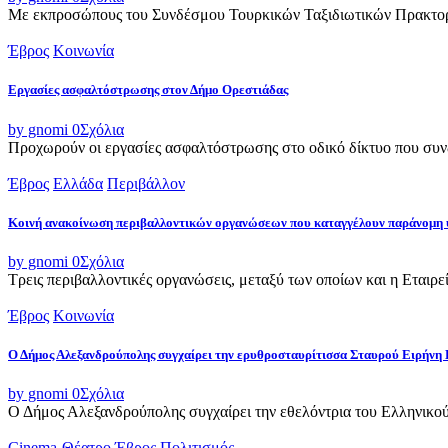
Με εκπροσώπους του Συνδέσμου Τουρκικών Ταξιδιωτικών Πρακτορε
Έβρος
Κοινωνία
Εργασίες ασφαλτόστρωσης στον Δήμο Ορεστιάδας
by gnomi
0
Σχόλια
Προχωρούν οι εργασίες ασφαλτόστρωσης στο οδικό δίκτυο που συνδ
Έβρος
Ελλάδα
Περιβάλλον
Κοινή ανακοίνωση περιβαλλοντικών οργανώσεων που καταγγέλουν παράνομη 
by gnomi
0
Σχόλια
Τρεις περιβαλλοντικές οργανώσεις, μεταξύ των οποίων και η Εταιρ
Έβρος
Κοινωνία
Ο Δήμος Αλεξανδρούπολης συγχαίρει την ερυθροσταυρίτισσα Σταυρού Ειρήνη 
by gnomi
0
Σχόλια
Ο Δήμος Αλεξανδρούπολης συγχαίρει την εθελόντρια του Ελληνικού
Cinema-Θέατρο
Έβρος
Πολιτισμός