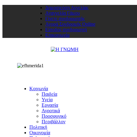
Δημοσιεύση Αγγελίας
Αναγγελία Γάμου
Γίνετε συνδρομητής
Αγορά Συνδρομής Online
Είσοδος συνδρομητή
Επικοινωνία
Κοινωνία
Παιδεία
Υγεία
Εργασία
Αγροτικά
Προσφυγικό
Περιβάλλον
Πολιτική
Οικονομία