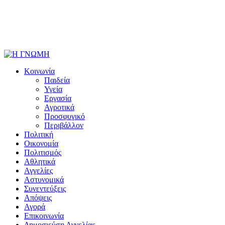
Κοινωνία
Παιδεία
Υγεία
Εργασία
Αγροτικά
Προσφυγικό
Περιβάλλον
Πολιτική
Οικονομία
Πολιτισμός
Αθλητικά
Αγγελίες
Αστυνομικά
Συνεντεύξεις
Απόψεις
Αγορά
Επικοινωνία
Δημοσιεύση Αγγελίας