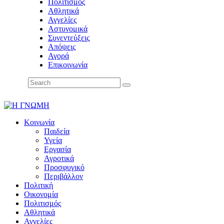
Πολιτισμός
Αθλητικά
Αγγελίες
Αστυνομικά
Συνεντεύξεις
Απόψεις
Αγορά
Επικοινωνία
Κοινωνία
Παιδεία
Υγεία
Εργασία
Αγροτικά
Προσφυγικό
Περιβάλλον
Πολιτική
Οικονομία
Πολιτισμός
Αθλητικά
Αγγελίες