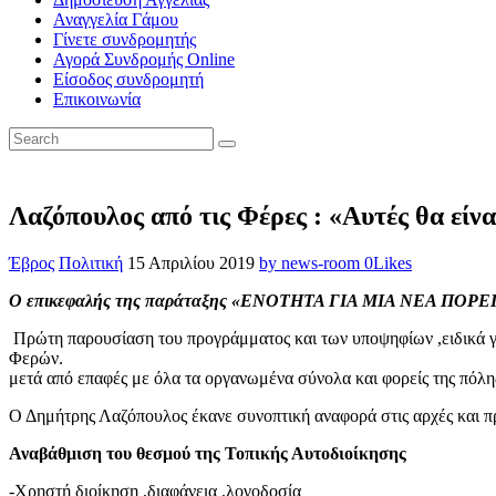
Αναγγελία Γάμου
Γίνετε συνδρομητής
Αγορά Συνδρομής Online
Είσοδος συνδρομητή
Επικοινωνία
Λαζόπουλος από τις Φέρες : «Αυτές θα είνα
Έβρος
Πολιτική
15 Απριλίου 2019
by news-room
0
Likes
Ο επικεφαλής της παράταξης «ΕΝΟΤΗΤΑ ΓΙΑ ΜΙΑ ΝΕΑ ΠΟΡΕΙΑ
Πρώτη παρουσίαση του προγράμματος και των υποψηφίων ,ειδικά γ
Φερών. Ο υποψήφιος δήμαρχος Δημήτρης
μετά από επαφές με όλα τα οργανωμένα σύνολα και φορείς της πόλης 
Ο Δημήτρης Λαζόπουλος έκανε συνοπτική αναφορά στις αρχές και προ
Αναβάθμιση του θεσμού της Τοπικής Αυτοδιοίκησης
-Χρηστή διοίκηση ,διαφάνεια ,λογοδοσία