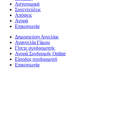
Αστυνομικά
Συνεντεύξεις
Απόψεις
Αγορά
Επικοινωνία
Δημοσιεύση Αγγελίας
Αναγγελία Γάμου
Γίνετε συνδρομητής
Αγορά Συνδρομής Online
Είσοδος συνδρομητή
Επικοινωνία