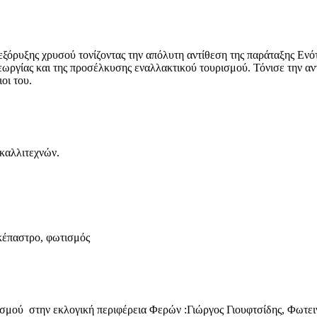
εξόρυξης χρυσού τονίζοντας την απόλυτη αντίθεση της παράταξης Ενό
 γεωργίας και της προσέλκυσης εναλλακτικού τουρισμού. Τόνισε την 
οι του.
κτική στήριξη ντόπιων καλλιτεχνών. -Διατήρη
κέπαστρο, φωτισμός
ασμού στην εκλογική περιφέρεια Φερών :Γιώργος Γιουφτσίδης, Φωτε