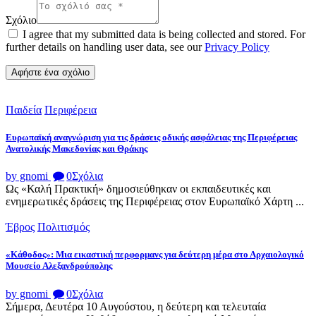
Σχόλιο
I agree that my submitted data is being collected and stored. For
further details on handling user data, see our
Privacy Policy
Παιδεία
Περιφέρεια
Ευρωπαϊκή αναγνώριση για τις δράσεις οδικής ασφάλειας της Περιφέρειας
Ανατολικής Μακεδονίας και Θράκης
by gnomi
0
Σχόλια
Ως «Καλή Πρακτική» δημοσιεύθηκαν οι εκπαιδευτικές και
ενημερωτικές δράσεις της Περιφέρειας στον Ευρωπαϊκό Χάρτη ...
Έβρος
Πολιτισμός
«Κάθοδος»: Μια εικαστική περφορμανς για δεύτερη μέρα στο Αρχαιολογικό
Μουσείο Αλεξανδρούπολης
by gnomi
0
Σχόλια
Σήμερα, Δευτέρα 10 Αυγούστου, η δεύτερη και τελευταία