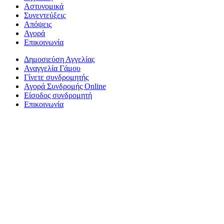
Αστυνομικά
Συνεντεύξεις
Απόψεις
Αγορά
Επικοινωνία
Δημοσιεύση Αγγελίας
Αναγγελία Γάμου
Γίνετε συνδρομητής
Αγορά Συνδρομής Online
Είσοδος συνδρομητή
Επικοινωνία