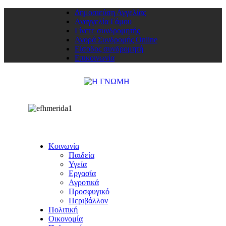
Δημοσιεύση Αγγελίας
Αναγγελία Γάμου
Γίνετε συνδρομητής
Αγορά Συνδρομής Online
Είσοδος συνδρομητή
Επικοινωνία
Κοινωνία
Παιδεία
Υγεία
Εργασία
Αγροτικά
Προσφυγικό
Περιβάλλον
Πολιτική
Οικονομία