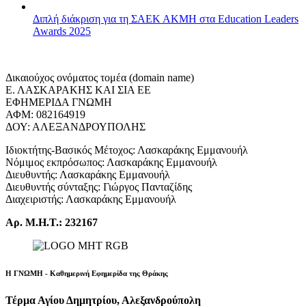
Διπλή διάκριση για τη ΣΑΕΚ ΑΚΜΗ στα Education Leaders
Awards 2025
Δικαιούχος ονόματος τομέα (domain name)
Ε. ΛΑΣΚΑΡΑΚΗΣ ΚΑΙ ΣΙΑ ΕΕ
ΕΦΗΜΕΡΙΔΑ ΓΝΩΜΗ
ΑΦΜ: 082164919
ΔΟΥ: ΑΛΕΞΑΝΔΡΟΥΠΟΛΗΣ
Ιδιοκτήτης-Βασικός Μέτοχος: Λασκαράκης Εμμανουήλ
Νόμιμος εκπρόσωπος: Λασκαράκης Εμμανουήλ
Διευθυντής: Λασκαράκης Εμμανουήλ
Διευθυντής σύνταξης: Γιώργος Πανταζίδης
Διαχειριστής: Λασκαράκης Εμμανουήλ
Αρ. Μ.Η.Τ.: 232167
Η ΓΝΩΜΗ - Καθημερινή Εφημερίδα της Θράκης
Τέρμα Αγίου Δημητρίου, Αλεξανδρούπολη