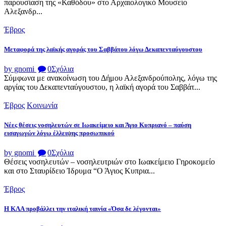
παρουσίαση της «Καθόδου» στο Αρχαιολογικό Μουσείο
Αλεξανδρ...
Έβρος
Μεταφορά της λαϊκής αγοράς του Σαββάτου λόγω Δεκαπενταύγουστου
by gnomi
0
Σχόλια
Σύμφωνα με ανακοίνωση του Δήμου Αλεξανδρούπολης, λόγω της
αργίας του Δεκαπενταύγουστου, η λαϊκή αγορά του Σαββάτ...
Έβρος
Κοινωνία
Νέες θέσεις νοσηλευτών σε Ιωακείμειο και Άγιο Κυπριανό – παύση
εισαγωγών λόγω έλλειψης προσωπικού
by gnomi
0
Σχόλια
Θέσεις νοσηλευτών – νοσηλευτριών στο Ιωακείμειο Γηροκομείο
και στο Σταυρίδειο Ίδρυμα “Ο Άγιος Κυπρια...
Έβρος
Η ΚΛΑ προβάλλει την ιταλική ταινία «Όσα δε λέγονται»