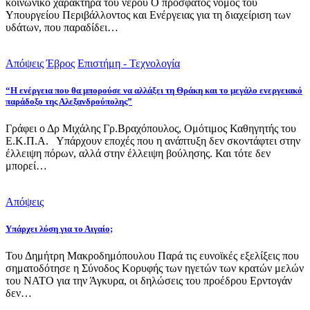
κοινωνικό χαρακτήρα του νερού Ο πρόσφατος νόμος του
Υπουργείου Περιβάλλοντος και Ενέργειας για τη διαχείριση των
υδάτων, που παραδίδει…
Απόψεις
Έβρος
Επιστήμη - Τεχνολογία
“Η ενέργεια που θα μπορούσε να αλλάξει τη Θράκη και το μεγάλο ενεργειακό
παράδοξο της Αλεξανδρούπολης”
Γράφει ο Δρ Μιχάλης Γρ.Βραχόπουλος, Ομότιμος Καθηγητής του
Ε.Κ.Π.Α. Υπάρχουν εποχές που η ανάπτυξη δεν σκοντάφτει στην
έλλειψη πόρων, αλλά στην έλλειψη βούλησης. Και τότε δεν
μπορεί…
Απόψεις
Υπάρχει λύση για το Αιγαίο;
Του Δημήτρη Μακροδημόπουλου Παρά τις ευνοϊκές εξελίξεις που
σηματοδότησε η Σύνοδος Κορυφής των ηγετών των κρατών μελών
του ΝΑΤΟ για την Άγκυρα, οι δηλώσεις του προέδρου Ερντογάν
δεν…