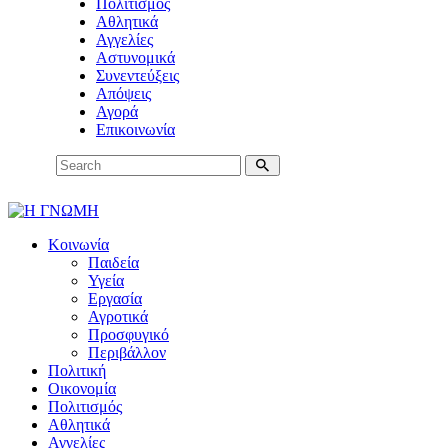
Πολιτισμός
Αθλητικά
Αγγελίες
Αστυνομικά
Συνεντεύξεις
Απόψεις
Αγορά
Επικοινωνία
Κοινωνία
Παιδεία
Υγεία
Εργασία
Αγροτικά
Προσφυγικό
Περιβάλλον
Πολιτική
Οικονομία
Πολιτισμός
Αθλητικά
Αγγελίες