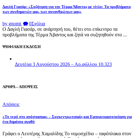
Δαγλή Γιασάρ: «Συζήτηση για την Τέρμα Άβαντος με τίτλο: Τα προβλήματα
των συνδημοτών μας, των συνανθρώπων μας»
by gnomi
0
Σχόλια
Ο Δαγλή Γιασάρ, σε ανάρτησή του, θέτει στο επίκεντρο τα
προβλήματα της Τέρμα Άβαντος και ζητά να συζητηθούν στο ...
ΨΗΦΙΑΚΗ ΕΚΔΟΣΗ
Δευτέρα 3 Αυγούστου 2026 – Αρ.φύλλου 10.323
ΑΡΘΡΑ – ΑΠΟΨΕΙΣ
Απόψεις
«Το νερό στο απόσπασμα» – Συγκεντρωτισμός και Εμπορευματοποίηση για
ένα δημόσιο αγαθό
Γράφει ο Λευτέρης Χαμαλίδης Το νομοσχέδιο – ταφόπλακα στον