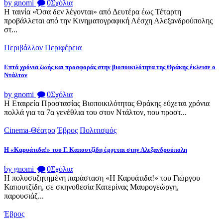
by gnomi
0
Σχόλια
Η ταινία «Όσα δεν λέγονται» από Δευτέρα έως Τέταρτη
προβάλλεται από την Κινηματογραφική Λέσχη Αλεξανδρούπολης
στ...
Περιβάλλον
Περιφέρεια
Επτά χρόνια ζωής και προσφοράς στην βιοποικιλότητα της Θράκης έκλεισε ο
Ντάλτον
by gnomi
0
Σχόλια
Η Εταιρεία Προστασίας Βιοποικιλότητας Θράκης εύχεται χρόνια
πολλά για τα 7α γενέθλια του στον Ντάλτον, που προστ...
Cinema-Θέατρο
Έβρος
Πολιτισμός
Η «Καρυάτιδα!» του Γ. Καπουτζίδη έρχεται στην Αλεξανδρούπολη
by gnomi
0
Σχόλια
Η πολυσυζητημένη παράσταση «Η Καρυάτιδα!» του Γιώργου
Καπουτζίδη, σε σκηνοθεσία Κατερίνας Μαυρογεώργη,
παρουσιάζ...
Έβρος