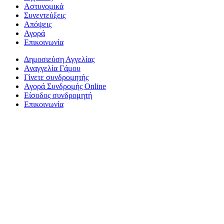
Αστυνομικά
Συνεντεύξεις
Απόψεις
Αγορά
Επικοινωνία
Δημοσιεύση Αγγελίας
Αναγγελία Γάμου
Γίνετε συνδρομητής
Αγορά Συνδρομής Online
Είσοδος συνδρομητή
Επικοινωνία