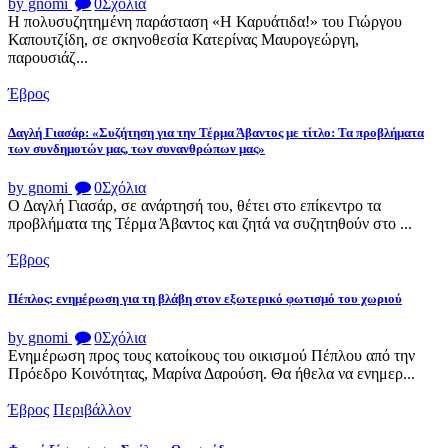
by gnomi
0
Σχόλια
Η πολυσυζητημένη παράσταση «Η Καρυάτιδα!» του Γιώργου
Καπουτζίδη, σε σκηνοθεσία Κατερίνας Μαυρογεώργη,
παρουσιάζ...
Έβρος
Δαγλή Γιασάρ: «Συζήτηση για την Τέρμα Άβαντος με τίτλο: Τα προβλήματα
των συνδημοτών μας, των συνανθρώπων μας»
by gnomi
0
Σχόλια
Ο Δαγλή Γιασάρ, σε ανάρτησή του, θέτει στο επίκεντρο τα
προβλήματα της Τέρμα Άβαντος και ζητά να συζητηθούν στο ...
Έβρος
Πέπλος: ενημέρωση για τη βλάβη στον εξωτερικό φωτισμό του χωριού
by gnomi
0
Σχόλια
Ενημέρωση προς τους κατοίκους του οικισμού Πέπλου από την
Πρόεδρο Κοινότητας, Μαρίνα Δαρούση. Θα ήθελα να ενημερ...
Έβρος
Περιβάλλον