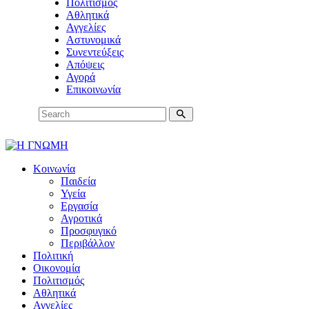
Πολιτισμός
Αθλητικά
Αγγελίες
Αστυνομικά
Συνεντεύξεις
Απόψεις
Αγορά
Επικοινωνία
Κοινωνία
Παιδεία
Υγεία
Εργασία
Αγροτικά
Προσφυγικό
Περιβάλλον
Πολιτική
Οικονομία
Πολιτισμός
Αθλητικά
Αγγελίες