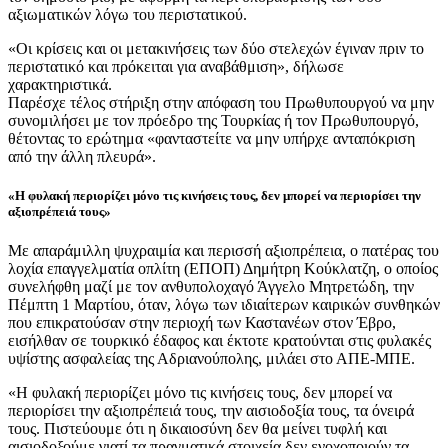
αξιωματικών λόγω του περιστατικού.
«Οι κρίσεις και οι μετακινήσεις των δύο στελεχών έγιναν πριν το
περιστατικό και πρόκειται για αναβάθμιση», δήλωσε
χαρακτηριστικά.
Παρέσχε τέλος στήριξη στην απόφαση του Πρωθυπουργού να μην
συνομιλήσει με τον πρόεδρο της Τουρκίας ή τον Πρωθυπουργό,
θέτοντας το ερώτημα «φανταστείτε να μην υπήρχε ανταπόκριση
από την άλλη πλευρά».
«Η φυλακή περιορίζει μόνο τις κινήσεις τους, δεν μπορεί να περιορίσει την
αξιοπρέπειά τους»
Με απαράμιλλη ψυχραιμία και περισσή αξιοπρέπεια, ο πατέρας του
λοχία επαγγελματία οπλίτη (ΕΠΟΠ) Δημήτρη Κούκλατζη, ο οποίος
συνελήφθη μαζί με τον ανθυπολοχαγό Άγγελο Μητρετώδη, την
Πέμπτη 1 Μαρτίου, όταν, λόγω των ιδιαίτερων καιρικών συνθηκών
που επικρατούσαν στην περιοχή των Καστανέων στον Έβρο,
εισήλθαν σε τουρκικό έδαφος και έκτοτε κρατούνται στις φυλακές
υψίστης ασφαλείας της Αδριανούπολης, μιλάει στο ΑΠΕ-ΜΠΕ.
«Η φυλακή περιορίζει μόνο τις κινήσεις τους, δεν μπορεί να
περιορίσει την αξιοπρέπειά τους, την αισιοδοξία τους, τα όνειρά
τους. Πιστεύουμε ότι η δικαιοσύνη δεν θα μείνει τυφλή και
αισιοδοξούμε γιατί τα πραγματικά στοιχεία δεν ενοχοποιούν τα