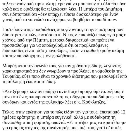
τηλεφωνούν από την πρώτη μέρα για να μου πουν ότι όλα θα πάνε
καλά και ο εφιάλτης θα τελειώσει» λέει. Η μητέρα του Δημήτρη
συνειδητοποιεί ότι «δεν υπάρχει τίποτε δυσκολότερο για έναν
γονιό, από το να νιώσει ανίσχυρος να βοηθήσει το παιδί του».
Πιστεύουν στις προσπάθειες που γίνονται για την επιστροφή των
δύο στρατιωτικών, ωστόσο ο κ. Νίκος διευκρινίζει πως «για μας ο
χρόνος, από την Πέμπτη, μετράει διαφορετικά και πρέπει να
προσπαθούμε για να αποδεχθούμε ότι οι προβλεπόμενες
διαδικασίες είναι τόσο χρονοβόρες, ώστε να καθυστερούν ακόμη
και την παραδοχή της μόνης αλήθειας».
Μοιράζονται την αγωνία τους για τον χρόνο της δίκης, λέγοντας
χαρακτηριστικά ότι δεν γνωρίζουν τι προβλέπει η νομοθεσία της
Τουρκίας, ούτε ποιο είναι το χρονικό διάστημα που μεσολαβεί από
τη σύλληψη έως και τη δίκη.
«Δεν ξέρουμε καν αν υπάρχει αντίστοιχο προηγούμενο. Ξέρουμε
μόνο ότι ένας αποπροσανατολισμός οδήγησε τα παιδιά μας εκτός
συνόρων και εντός της φυλακής» λέει ο κ. Κούκλατζης.
Τέλος, στην ερώτηση για το πώς είδαν τον γιο τους, έπειτα από 12
ημέρες κράτησης, η μητέρα ευγενικά, αλλά με ευδιάκριτη τη
συναισθηματική φόρτιση, απαντά: «Επιτρέψτε μας να κρατήσουμε
για εμάς τις στιγμές της συνάντησής μας μαζί του, γιατί σ’ αυτές