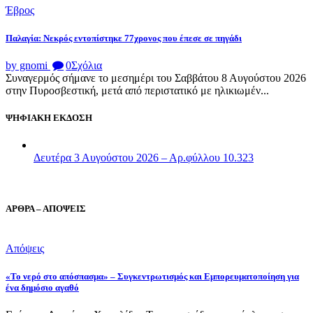
Έβρος
Παλαγία: Νεκρός εντοπίστηκε 77χρονος που έπεσε σε πηγάδι
by gnomi
0
Σχόλια
Συναγερμός σήμανε το μεσημέρι του Σαββάτου 8 Αυγούστου 2026
στην Πυροσβεστική, μετά από περιστατικό με ηλικιωμέν...
ΨΗΦΙΑΚΗ ΕΚΔΟΣΗ
Δευτέρα 3 Αυγούστου 2026 – Αρ.φύλλου 10.323
ΑΡΘΡΑ – ΑΠΟΨΕΙΣ
Απόψεις
«Το νερό στο απόσπασμα» – Συγκεντρωτισμός και Εμπορευματοποίηση για
ένα δημόσιο αγαθό