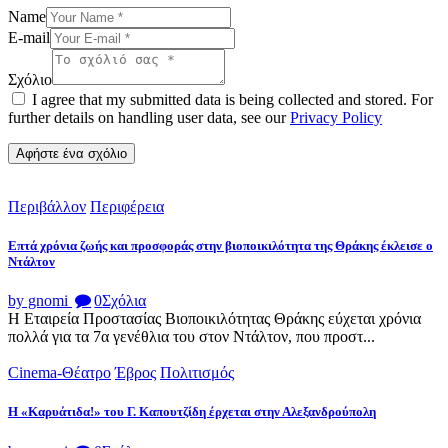
Name
E-mail
Σχόλιο
I agree that my submitted data is being collected and stored. For
further details on handling user data, see our
Privacy Policy
Περιβάλλον
Περιφέρεια
Επτά χρόνια ζωής και προσφοράς στην βιοποικιλότητα της Θράκης έκλεισε ο
Ντάλτον
by gnomi
0
Σχόλια
Η Εταιρεία Προστασίας Βιοποικιλότητας Θράκης εύχεται χρόνια
πολλά για τα 7α γενέθλια του στον Ντάλτον, που προστ...
Cinema-Θέατρο
Έβρος
Πολιτισμός
Η «Καρυάτιδα!» του Γ. Καπουτζίδη έρχεται στην Αλεξανδρούπολη