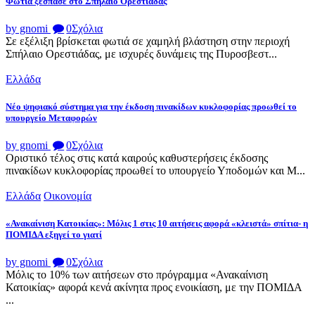
Φωτιά ξέσπασε στο Σπήλαιο Ορεστιάδας
by gnomi
0
Σχόλια
Σε εξέλιξη βρίσκεται φωτιά σε χαμηλή βλάστηση στην περιοχή
Σπήλαιο Ορεστιάδας, με ισχυρές δυνάμεις της Πυροσβεστ...
Ελλάδα
Νέο ψηφιακό σύστημα για την έκδοση πινακίδων κυκλοφορίας προωθεί το
υπουργείο Μεταφορών
by gnomi
0
Σχόλια
Οριστικό τέλος στις κατά καιρούς καθυστερήσεις έκδοσης
πινακίδων κυκλοφορίας προωθεί το υπουργείο Υποδομών και Μ...
Ελλάδα
Οικονομία
«Ανακαίνιση Κατοικίας»: Μόλις 1 στις 10 αιτήσεις αφορά «κλειστά» σπίτια- η
ΠΟΜΙΔΑ εξηγεί το γιατί
by gnomi
0
Σχόλια
Μόλις το 10% των αιτήσεων στο πρόγραμμα «Ανακαίνιση
Κατοικίας» αφορά κενά ακίνητα προς ενοικίαση, με την ΠΟΜΙΔΑ
...