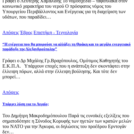
Γράφει ο Λευτέρης Χαμαλίδης Το νομοσχέδιο – ταφόπλακα στον
κοινωνικό χαρακτήρα του νερού Ο πρόσφατος νόμος του
Υπουργείου Περιβάλλοντος και Ενέργειας για τη διαχείριση των
υδάτων, που παραδίδει…
Απόψεις
Έβρος
Επιστήμη - Τεχνολογία
“Η ενέργεια που θα μπορούσε να αλλάξει τη Θράκη και το μεγάλο ενεργειακό
παράδοξο της Αλεξανδρούπολης”
Γράφει ο Δρ Μιχάλης Γρ.Βραχόπουλος, Ομότιμος Καθηγητής του
Ε.Κ.Π.Α. Υπάρχουν εποχές που η ανάπτυξη δεν σκοντάφτει στην
έλλειψη πόρων, αλλά στην έλλειψη βούλησης. Και τότε δεν
μπορεί…
Απόψεις
Υπάρχει λύση για το Αιγαίο;
Του Δημήτρη Μακροδημόπουλου Παρά τις ευνοϊκές εξελίξεις που
σηματοδότησε η Σύνοδος Κορυφής των ηγετών των κρατών μελών
του ΝΑΤΟ για την Άγκυρα, οι δηλώσεις του προέδρου Ερντογάν
δεν…