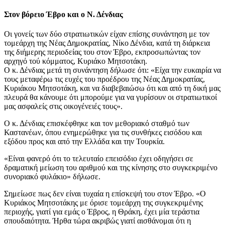
Στον βόρειο Έβρο και ο Ν. Δένδιας
Οι γονείς των δύο στρατιωτικών είχαν επίσης συνάντηση με τον
τομεάρχη της Νέας Δημοκρατίας, Νίκο Δένδια, κατά τη διάρκεια
της διήμερης περιοδείας του στον Έβρο, εκπροσωπώντας τον
αρχηγό τού κόμματος, Κυριάκο Μητσοτάκη.
Ο κ. Δένδιας μετά τη συνάντηση δήλωσε ότι: «Είχα την ευκαιρία να
τους μεταφέρω τις ευχές του προέδρου της Νέας Δημοκρατίας,
Κυριάκου Μητσοτάκη, και να διαβεβαιώσω ότι και από τη δική μας
πλευρά θα κάνουμε ότι μπορούμε για να γυρίσουν οι στρατιωτικοί
μας ασφαλείς στις οικογένειές τους».
O κ. Δένδιας επισκέφθηκε και τον μεθοριακό σταθμό των
Καστανέων, όπου ενημερώθηκε για τις συνθήκες εισόδου και
εξόδου προς και από την Ελλάδα και την Τουρκία.
«Είναι φανερό ότι το τελευταίο επεισόδιο έχει οδηγήσει σε
δραματική μείωση του αριθμού και της κίνησης στο συγκεκριμένο
συνοριακό φυλάκιο» δήλωσε.
Σημείωσε πως δεν είναι τυχαία η επίσκεψή του στον Έβρο. «Ο
Κυριάκος Μητσοτάκης με όρισε τομεάρχη της συγκεκριμένης
περιοχής, γιατί για εμάς ο Έβρος, η Θράκη, έχει μία τεράστια
σπουδαιότητα. Ήρθα τώρα ακριβώς γιατί αισθάνομαι ότι η