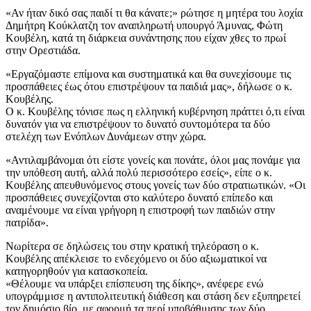
«Αν ήταν δικό σας παιδί τι θα κάνατε;» ρώτησε η μητέρα του λοχία
Δημήτρη Κούκλατζη τον αναπληρωτή υπουργό Άμυνας, Φώτη
Κουβέλη, κατά τη διάρκεια συνάντησης που είχαν χθες το πρωί
στην Ορεστιάδα.
«Εργαζόμαστε επίμονα και συστηματικά και θα συνεχίσουμε τις
προσπάθειες έως ότου επιστρέψουν τα παιδιά μας», δήλωσε ο κ.
Κουβέλης.
Ο κ. Κουβέλης τόνισε πως η ελληνική κυβέρνηση πράττει ό,τι είναι
δυνατόν για να επιστρέψουν το δυνατό συντομότερα τα δύο
στελέχη των Ενόπλων Δυνάμεων στην χώρα.
«Αντιλαμβάνομαι ότι είστε γονείς και πονάτε, όλοι μας πονάμε για
την υπόθεση αυτή, αλλά πολύ περισσότερο εσείς», είπε ο κ.
Κουβέλης απευθυνόμενος στους γονείς των δύο στρατιωτικών. «Οι
προσπάθειες συνεχίζονται στο καλύτερο δυνατό επίπεδο και
αναμένουμε να είναι γρήγορη η επιστροφή των παιδιών στην
πατρίδα».
Νωρίτερα σε δηλώσεις του στην κρατική τηλεόραση ο κ.
Κουβέλης απέκλεισε το ενδεχόμενο οι δύο αξιωματικοί να
κατηγορηθούν για κατασκοπεία.
«Θέλουμε να υπάρξει επίσπευση της δίκης», ανέφερε ενώ
υπογράμμισε η αντιπολιτευτική διάθεση και στάση δεν εξυπηρετεί
τον δημόσιο βίο, με αφορμή τα περί υποβάθμισης των δύο