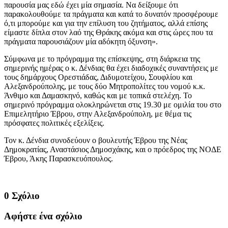
παρουσία μας εδώ έχει μία σημασία. Να δείξουμε ότι
παρακολουθούμε τα πράγματα και κατά το δυνατόν προσφέρουμε
ό,τι μπορούμε και για την επίλυση του ζητήματος, αλλά επίσης
είμαστε δίπλα στον λαό της Θράκης ακόμα και στις ώρες που τα
πράγματα παρουσιάζουν μία αδόκητη όξυνση».
Σύμφωνα με το πρόγραμμα της επίσκεψης, στη διάρκεια της
σημερινής ημέρας ο κ. Δένδιας θα έχει διαδοχικές συναντήσεις με
τους δημάρχους Ορεστιάδας, Διδυμοτείχου, Σουφλίου και
Αλεξανδρούπολης, με τους δύο Μητροπολίτες του νομού κ.κ.
Άνθιμο και Δαμασκηνό, καθώς και με τοπικά στελέχη. Το
σημερινό πρόγραμμα ολοκληρώνεται στις 19.30 με ομιλία του στο
Επιμελητήριο Έβρου, στην Αλεξανδρούπολη, με θέμα τις
πρόσφατες πολιτικές εξελίξεις.
Τον κ. Δένδια συνοδεύουν ο βουλευτής Έβρου της Νέας
Δημοκρατίας, Αναστάσιος Δημοσχάκης, και ο πρόεδρος της ΝΟΔΕ
Έβρου, Άκης Παρασκευόπουλος.
0 Σχόλιο
Αφήστε ένα σχόλιο