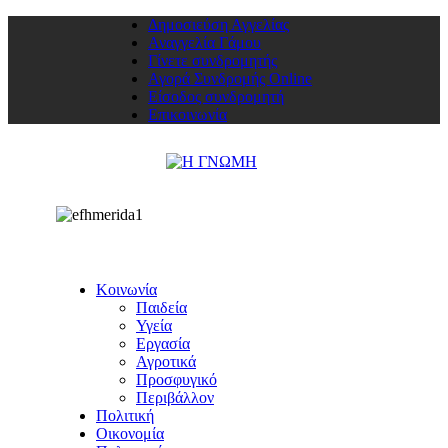
Δημοσιεύση Αγγελίας
Αναγγελία Γάμου
Γίνετε συνδρομητής
Αγορά Συνδρομής Online
Είσοδος συνδρομητή
Επικοινωνία
Κοινωνία
Παιδεία
Υγεία
Εργασία
Αγροτικά
Προσφυγικό
Περιβάλλον
Πολιτική
Οικονομία