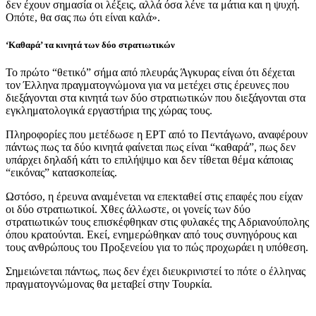
δεν έχουν σημασία οι λέξεις, αλλά όσα λένε τα μάτια και η ψυχή.
Οπότε, θα σας πω ότι είναι καλά».
‘Καθαρά’ τα κινητά των δύο στρατιωτικών
Το πρώτο “θετικό” σήμα από πλευράς Άγκυρας είναι ότι δέχεται
τον Έλληνα πραγματογνώμονα για να μετέχει στις έρευνες που
διεξάγονται στα κινητά των δύο στρατιωτικών που διεξάγονται στα
εγκληματολογικά εργαστήρια της χώρας τους.
Πληροφορίες που μετέδωσε η ΕΡΤ από το Πεντάγωνο, αναφέρουν
πάντως πως τα δύο κινητά φαίνεται πως είναι “καθαρά”, πως δεν
υπάρχει δηλαδή κάτι το επιλήψιμο και δεν τίθεται θέμα κάποιας
“εικόνας” κατασκοπείας.
Ωστόσο, η έρευνα αναμένεται να επεκταθεί στις επαφές που είχαν
οι δύο στρατιωτικοί. Χθες άλλωστε, οι γονείς των δύο
στρατιωτικών τους επισκέφθηκαν στις φυλακές της Αδριανούπολης
όπου κρατούνται. Εκεί, ενημερώθηκαν από τους συνηγόρους και
τους ανθρώπους του Προξενείου για το πώς προχωράει η υπόθεση.
Σημειώνεται πάντως, πως δεν έχει διευκρινιστεί το πότε ο έλληνας
πραγματογνώμονας θα μεταβεί στην Τουρκία.