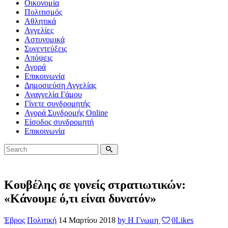
Οικονομία
Πολιτισμός
Αθλητικά
Αγγελίες
Αστυνομικά
Συνεντεύξεις
Απόψεις
Αγορά
Επικοινωνία
Δημοσιεύση Αγγελίας
Αναγγελία Γάμου
Γίνετε συνδρομητής
Αγορά Συνδρομής Online
Είσοδος συνδρομητή
Επικοινωνία
Κουβέλης σε γονείς στρατιωτικών:
«Κάνουμε ό,τι είναι δυνατόν»
Έβρος
Πολιτική
14 Μαρτίου 2018
by Η Γνωμη
0
Likes