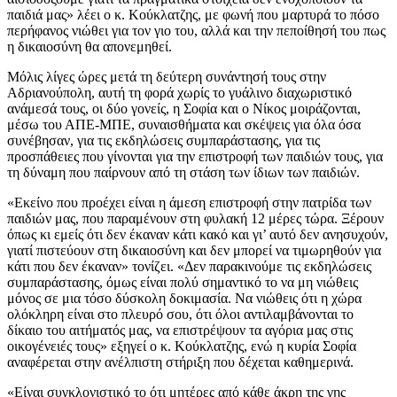
παιδιά μας» λέει ο κ. Κούκλατζης, με φωνή που μαρτυρά το πόσο
περήφανος νιώθει για τον γιο του, αλλά και την πεποίθησή του πως
η δικαιοσύνη θα απονεμηθεί.
Μόλις λίγες ώρες μετά τη δεύτερη συνάντησή τους στην
Αδριανούπολη, αυτή τη φορά χωρίς το γυάλινο διαχωριστικό
ανάμεσά τους, οι δύο γονείς, η Σοφία και ο Νίκος μοιράζονται,
μέσω του ΑΠΕ-ΜΠΕ, συναισθήματα και σκέψεις για όλα όσα
συνέβησαν, για τις εκδηλώσεις συμπαράστασης, για τις
προσπάθειες που γίνονται για την επιστροφή των παιδιών τους, για
τη δύναμη που παίρνουν από τη στάση των ίδιων των παιδιών.
«Εκείνο που προέχει είναι η άμεση επιστροφή στην πατρίδα των
παιδιών μας, που παραμένουν στη φυλακή 12 μέρες τώρα. Ξέρουν
όπως κι εμείς ότι δεν έκαναν κάτι κακό και γι’ αυτό δεν ανησυχούν,
γιατί πιστεύουν στη δικαιοσύνη και δεν μπορεί να τιμωρηθούν για
κάτι που δεν έκαναν» τονίζει. «Δεν παρακινούμε τις εκδηλώσεις
συμπαράστασης, όμως είναι πολύ σημαντικό το να μη νιώθεις
μόνος σε μια τόσο δύσκολη δοκιμασία. Να νιώθεις ότι η χώρα
ολόκληρη είναι στο πλευρό σου, ότι όλοι αντιλαμβάνονται το
δίκαιο του αιτήματός μας, να επιστρέψουν τα αγόρια μας στις
οικογένειές τους» εξηγεί ο κ. Κούκλατζης, ενώ η κυρία Σοφία
αναφέρεται στην ανέλπιστη στήριξη που δέχεται καθημερινά.
«Είναι συγκλονιστικό το ότι μητέρες από κάθε άκρη της γης