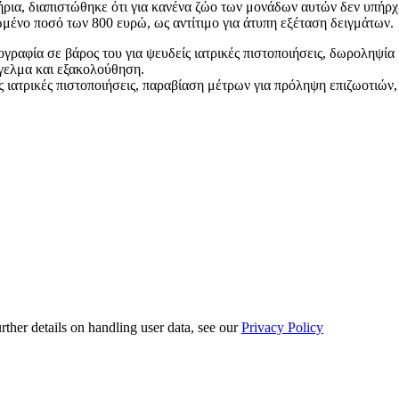
α, διαπιστώθηκε ότι για κανένα ζώο των μονάδων αυτών δεν υπήρχε 
μένο ποσό των 800 ευρώ, ως αντίτιμο για άτυπη εξέταση δειγμάτων.
ραφία σε βάρος του για ψευδείς ιατρικές πιστοποιήσεις, δωροληψία
γγελμα και εξακολούθηση.
ς ιατρικές πιστοποιήσεις, παραβίαση μέτρων για πρόληψη επιζωοτιών
urther details on handling user data, see our
Privacy Policy