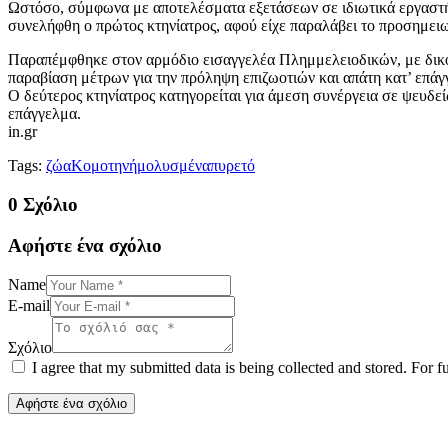
Ωστόσο, σύμφωνα με αποτελέσματα εξετάσεων σε ιδιωτικά εργαστήρι
συνελήφθη ο πρώτος κτηνίατρος, αφού είχε παραλάβει το προσημειω
Παραπέμφθηκε στον αρμόδιο εισαγγελέα Πλημμελειοδικών, με δικογ
παραβίαση μέτρων για την πρόληψη επιζωοτιών και απάτη κατ’ επά
Ο δεύτερος κτηνίατρος κατηγορείται για άμεση συνέργεια σε ψευδεί
επάγγελμα.
in.gr
Tags:
ζώα
Κομοτηνή
μολυσμένα
πυρετό
0 Σχόλιο
Αφήστε ένα σχόλιο
Name
E-mail
Σχόλιο
I agree that my submitted data is being collected and stored. For f