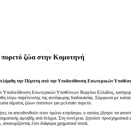
ο πυρετό ζώα στην Κομοτηνή
συνελήφθη την Πέμπτη από την Υποδιεύθυνση Εσωτερικών Υποθέσ
ν Υποδιεύθυνση Εσωτερικών Υποθέσεων Βορείου Ελλάδος, κατηγορούμ
ήφθη λόγω παρέλευσης της αυτόφωρης διαδικασίας. Σύμφωνα με καταγγ
γματα αίματος ζώων ύποπτων για μελιταίο πυρετό.
ήτες να απευθυνθούν στον πρώτο κτηνίατρο, ο οποίος ζήτησε να αποστ
χρηματικής αμοιβής ανά δείγμα. Στη συνέχεια, ζητούσε προσχηματικ
, αποκομίζοντας έτσι διάφορα χρηματικά ποσά.