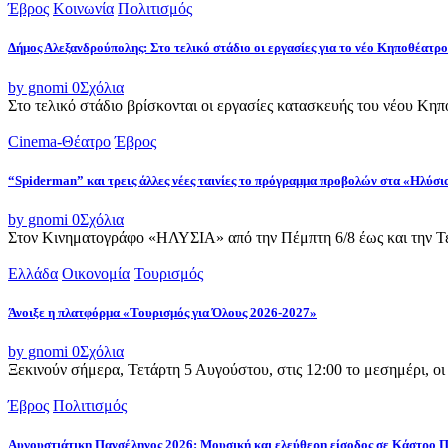
Έβρος
Κοινωνία
Πολιτισμός
Δήμος Αλεξανδρούπολης: Στο τελικό στάδιο οι εργασίες για το νέο Κηποθέατρο
by gnomi
0
Σχόλια
Στο τελικό στάδιο βρίσκονται οι εργασίες κατασκευής του νέου Κ
Cinema-Θέατρο
Έβρος
“Spiderman” και τρεις άλλες νέες ταινίες το πρόγραμμα προβολών στα «Ηλύσι
by gnomi
0
Σχόλια
Στον Κινηματογράφο «ΗΛΥΣΙΑ» από την Πέμπτη 6/8 έως και την Τετ
Ελλάδα
Οικονομία
Τουρισμός
Άνοιξε η πλατφόρμα «Τουρισμός για Όλους 2026-2027»
by gnomi
0
Σχόλια
Ξεκινούν σήμερα, Τετάρτη 5 Αυγούστου, στις 12:00 το μεσημέρι, ο
Έβρος
Πολιτισμός
Αυγουστιάτικη Πανσέληνος 2026: Μουσική και ελεύθερη είσοδος σε Κάστρο 