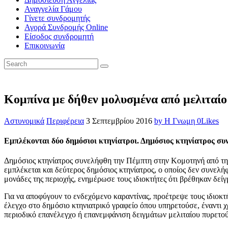
Αναγγελία Γάμου
Γίνετε συνδρομητής
Αγορά Συνδρομής Online
Είσοδος συνδρομητή
Επικοινωνία
Κομπίνα με δήθεν μολυσμένα από μελιταί
Αστυνομικά
Περιφέρεια
3 Σεπτεμβρίου 2016
by Η Γνωμη
0
Likes
Εμπλέκονται δύο δημόσιοι κτηνίατροι. Δημόσιος κτηνίατρος 
Δημόσιος κτηνίατρος συνελήφθη την Πέμπτη στην Κομοτηνή από τη
εμπλέκεται και δεύτερος δημόσιος κτηνίατρος, ο οποίος δεν συνελ
μονάδες της περιοχής, ενημέρωσε τους ιδιοκτήτες ότι βρέθηκαν δεί
Για να αποφύγουν το ενδεχόμενο καραντίνας, προέτρεψε τους ιδιοκτ
έλεγχο στο δημόσιο κτηνιατρικό γραφείο όπου υπηρετούσε, έναντι 
περιοδικό επανέλεγχο ή επανεμφάνιση δειγμάτων μελιταίου πυρετού