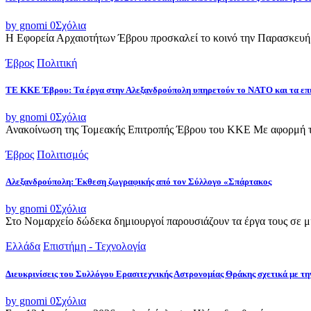
by gnomi
0
Σχόλια
Η Εφορεία Αρχαιοτήτων Έβρου προσκαλεί το κοινό την Παρασκευή 
Έβρος
Πολιτική
ΤΕ ΚΚΕ Έβρου: Τα έργα στην Αλεξανδρούπολη υπηρετούν το ΝΑΤΟ και τα επ
by gnomi
0
Σχόλια
Ανακοίνωση της Τομεακής Επιτροπής Έβρου του ΚΚΕ Με αφορμή τ
Έβρος
Πολιτισμός
Αλεξανδρούπολη: Έκθεση ζωγραφικής από τον Σύλλογο «Σπάρτακος
by gnomi
0
Σχόλια
Στο Νομαρχείο δώδεκα δημιουργοί παρουσιάζουν τα έργα τους σε μια
Ελλάδα
Επιστήμη - Τεχνολογία
Διευκρινίσεις του Συλλόγου Ερασιτεχνικής Αστρονομίας Θράκης σχετικά με τη
by gnomi
0
Σχόλια