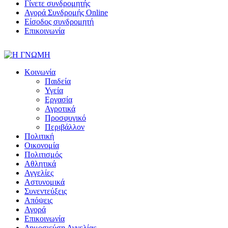
Γίνετε συνδρομητής
Αγορά Συνδρομής Online
Είσοδος συνδρομητή
Επικοινωνία
Κοινωνία
Παιδεία
Υγεία
Εργασία
Αγροτικά
Προσφυγικό
Περιβάλλον
Πολιτική
Οικονομία
Πολιτισμός
Αθλητικά
Αγγελίες
Αστυνομικά
Συνεντεύξεις
Απόψεις
Αγορά
Επικοινωνία
Δημοσιεύση Αγγελίας