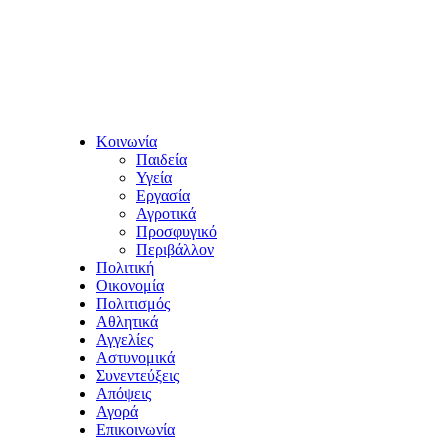
Κοινωνία
Παιδεία
Υγεία
Εργασία
Αγροτικά
Προσφυγικό
Περιβάλλον
Πολιτική
Οικονομία
Πολιτισμός
Αθλητικά
Αγγελίες
Αστυνομικά
Συνεντεύξεις
Απόψεις
Αγορά
Επικοινωνία