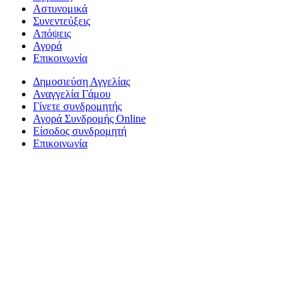
Αστυνομικά
Συνεντεύξεις
Απόψεις
Αγορά
Επικοινωνία
Δημοσιεύση Αγγελίας
Αναγγελία Γάμου
Γίνετε συνδρομητής
Αγορά Συνδρομής Online
Είσοδος συνδρομητή
Επικοινωνία