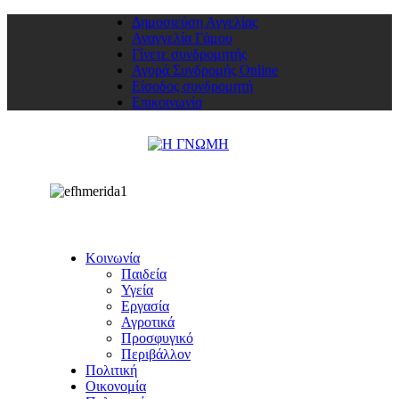
Δημοσιεύση Αγγελίας
Αναγγελία Γάμου
Γίνετε συνδρομητής
Αγορά Συνδρομής Online
Είσοδος συνδρομητή
Επικοινωνία
Κοινωνία
Παιδεία
Υγεία
Εργασία
Αγροτικά
Προσφυγικό
Περιβάλλον
Πολιτική
Οικονομία