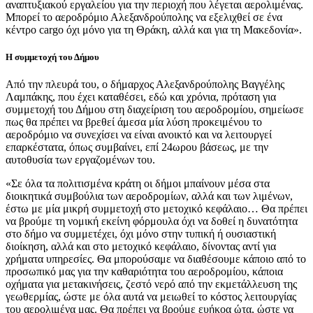
αναπτυξιακού εργαλείου για την περιοχή που λέγεται αερολιμένας.
Μπορεί το αεροδρόμιο Αλεξανδρούπολης να εξελιχθεί σε ένα
κέντρο cargo όχι μόνο για τη Θράκη, αλλά και για τη Μακεδονία».
Η συμμετοχή του Δήμου
Από την πλευρά του, ο δήμαρχος Αλεξανδρούπολης Βαγγέλης
Λαμπάκης, που έχει καταθέσει, εδώ και χρόνια, πρόταση για
συμμετοχή του Δήμου στη διαχείριση του αεροδρομίου, σημείωσε
πως θα πρέπει να βρεθεί άμεσα μία λύση προκειμένου το
αεροδρόμιο να συνεχίσει να είναι ανοικτό και να λειτουργεί
επαρκέστατα, όπως συμβαίνει, επί 24ωρου βάσεως, με την
αυτοθυσία των εργαζομένων του.
«Σε όλα τα πολιτισμένα κράτη οι δήμοι μπαίνουν μέσα στα
διοικητικά συμβούλια των αεροδρομίων, αλλά και των λιμένων,
έστω με μία μικρή συμμετοχή στο μετοχικό κεφάλαιο… Θα πρέπει
να βρούμε τη νομική εκείνη φόρμουλα όχι να δοθεί η δυνατότητα
στο δήμο να συμμετέχει, όχι μόνο στην τυπική ή ουσιαστική
διοίκηση, αλλά και στο μετοχικό κεφάλαιο, δίνοντας αντί για
χρήματα υπηρεσίες. Θα μπορούσαμε να διαθέσουμε κάποιο από το
προσωπικό μας για την καθαριότητα του αεροδρομίου, κάποια
οχήματα για μετακινήσεις, ζεστό νερό από την εκμετάλλευση της
γεωθερμίας, ώστε με όλα αυτά να μειωθεί το κόστος λειτουργίας
του αερολιμένα μας. Θα πρέπει να βρούμε ευήκοα ώτα, ώστε να