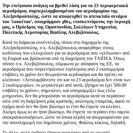
Την επείγουσα ανάγκη να βρεθεί λύση για τα 23 περιφερειακά
αεροδρόμια, συμπεριλαμβανομένου του αεροδρομίου της
Αλεξανδρούπολης, ώστε να αποφευχθεί το απευκταίο σενάριο
του ‘λουκέτου’, υπογράμμισε χθες, επισκεπτόμενος την περιοχή
μας, ο Πρόεδρος της Ομοσπονδίας Συλλόγων Υπηρεσίας
Πολιτικής Αεροπορίας Βασίλης Αλεβιζόπουλος.
Κατά τη διάρκεια συνέντευξης τύπου στο δημαρχείο της
Αλεξανδρούπολης, ο κ. Αλεβιζόπουλος αναφέρθηκε στους
κινδύνους που ελλοχεύουν για τα αεροδρόμια που «γλίτωσαν» από
τη Fraport και βρίσκονται υπό τη διαχείριση του ΤΑΙΠΕΔ. Όπως
τόνισε ο κ. Αλεβιζόπουλος, σύμφωνα με απόφαση της ΕΕ, τα
αεροδρόμια που συγκεντρώνουν λιγότερους από 2 εκατομμύρια
επιβάτες το χρόνο δεν θεωρούνται κερδοφόρα και θα πρέπει να
κλείσουν. «Αντιλαμβάνεστε ότι και τα 23 αεροδρόμια δεν είναι των
2 εκατομμυρίων, το μεγαλύτερο από αυτά, ζήτημα να έχει 500.00
επιβάτες το χρόνο», σημειώνει, και υπογραμμίζει πως ελέω
μνημονίου, δεν θα μπορούσαν τα αεροδρόμια αυτά να περάσουν
ούτε υπό τη διαχείριση μίας κρατικής, ανώνυμης εταιρείας, αφού το
σχήμα αυτό δεν θα ήταν βιώσιμο κι έτσι θα έπρεπε να κλείσει.
Ακόμη όμως κι αν ήταν βιώσιμο, θα έπρεπε να περάσει στο ταμείο
αποκρατικοποιήσεων, ώστε τα όποια κέρδη να απορροφούνταν για
την αποπληρωμή του δημόσιου χρέους. Φαύλος κύκλος, δηλαδή.
Το άλλο, πολύ σοβαρό ζήτημα προκύπτει από το γνωστό