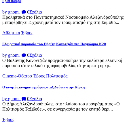
Γριά Βάθρα
by gnomi
0
Σχόλια
Προληπτικά στο Πανεπιστημιακό Νοσοκομείο Αλεξανδρούπολης
μεταφέρθηκε 15χρονη μετά τον τραυματισμό της στη Σαμοθρ...
Αθλητικά
Έβρος
Εξαιρετική παρουσία του Εβρίτη Κανοτζιάν στο Παγκόσμιο Κ20
by gnomi
0
Σχόλια
Ο Βαλάντης Κανοντζιάν πραγματοποίησε την καλύτερη ελληνική
παρουσία στον τελικό της σφαιροβολίας στην πρώτη ημέρ...
Cinema-Θέατρο
Έβρος
Πολιτισμός
Ο κινητός κινηματογράφος «ταξιδεύει» στην Κίρκη
by gnomi
0
Σχόλια
Ο Δήμος Αλεξανδρούπολης, στο πλαίσιο του προγράμματος «Ο
Πολιτισμός Ταξιδεύει», σε συνεργασία με τον κινητό θερι...
Έβρος