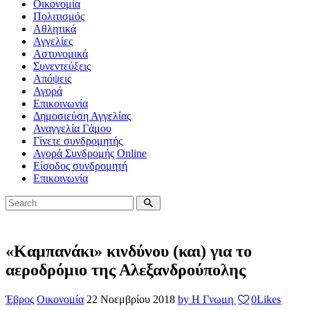
Οικονομία
Πολιτισμός
Αθλητικά
Αγγελίες
Αστυνομικά
Συνεντεύξεις
Απόψεις
Αγορά
Επικοινωνία
Δημοσιεύση Αγγελίας
Αναγγελία Γάμου
Γίνετε συνδρομητής
Αγορά Συνδρομής Online
Είσοδος συνδρομητή
Επικοινωνία
«Καμπανάκι» κινδύνου (και) για το
αεροδρόμιο της Αλεξανδρούπολης
Έβρος
Οικονομία
22 Νοεμβρίου 2018
by Η Γνωμη
0
Likes