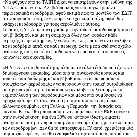
«Να φύγουν από το ΤΑΙΠΕΔ και να επιστρέψουν στην ευθύνη της
ΥΠΑ» πρότεινε ο κ. Αλεβιζόπουλος για τα συγκεκριμένα
περιφερειακά αεροδρόμια, αφού εκτιμά πως το μοντέλο των ΣΔΙΤ,
στην παρούσα φάση, δεν μπορεί να έχει καμία τύχη, αφού δεν
υπάρχει κερδοφορία για τους αερολιμένες αυτούς.
Γι’ αυτό, η ΥΠΑ σε συνεργασία με την τοπική αυτοδιοίκηση του α’
και β’ βαθμού, και με τη συμμαχία όλων των φορέων κάθε
περιοχής, επιμελητηρίων, ξενοδόχων, κλπ, προτείνει να αναλάβει
τα αεροδρόμια αυτά, σε κάθε περιοχή, ώστε μέσα από ένα σχέδιο
ανάπτυξής τους να φέρει έσοδα και νέα προοπτική στις τοπικές
κοινωνίες και οικονομίες.
«Η ΥΠΑ έχει τη δυνατότητα,μέσα από κι άλλα έσοδα που έχει, να
δημιουργήσει ευκαιρίες, μέσα από τη συνεργασία κράτους και
τοπικής αυτοδιοίκησης α’ και β’ βαθμού. Τα δε περιουσιακά
στοιχεία των αεροδρομίων να περάσουν στην τοπική αυτοδιοίκηση,
με την υποχρέωση του κράτους να αναλάβει τη λειτουργία και
εκμετάλλευση των αεροδρομίων και μέσα από συμβάσεις να
προχωρήσουμε σε συνεργασία με την αυτοδιοίκηση, όπως
άλλωστε συμβαίνει στη Γαλλία, η Γερμανία, την Ισπανία και
παντού. Κι εκεί θα μπορούσαμε να πούμε πως το 70% θα ανήκει
στην αυτοδιοίκηση, και ένα 30% σε κάποιον ιδιώτη, είμαστε
ανοιχτοί σε αυτή την προοπτική. Διαφωνούμε όμως με το κλείσιμο
των αεροδρομίων. Δεν θα το επιτρέψουμε. Γι’ αυτό, χρειάζεται μία
συμμαχία φορέων, που θα εξασφαλίσει την διατήρηση αυτού του