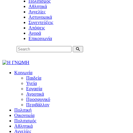
Πολιτισμός
Αθλητικά
Αγγελίες
Αστυνομικά
Συνεντεύξεις
Απόψεις
Αγορά
Επικοινωνία
Κοινωνία
Παιδεία
Υγεία
Εργασία
Αγροτικά
Προσφυγικό
Περιβάλλον
Πολιτική
Οικονομία
Πολιτισμός
Αθλητικά
Αγγελίες