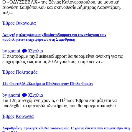
Ο «ΟΔΥΣΣΕΒΑΧ» της Ξένιας Καλογεροπούλου, με μουσική
Διονύση Σαββόπουλου και σκηνοθεσία Δήμητρας Λαρεντζάκη,
ταξι...
Έβρος
Οικονομία
Ανοιχτή η πλατφόρμα myBusinessSupport για την ενίσχυση των
πυρόπληκτων επιχειρήσεων στη Σαμοθράκη
by gnomi
0
Σχόλια
Η πλατφόρμα myBusinessSupport θα παραμείνει ανοικτή για τις
επιχειρήσεις έως και τις 20 Αυγούστου, τι πρέπει να ...
Έβρος
Πολιτισμός
12ο Φεστιβάλ «Σωτήρεια Πέπλου» στον Πέπλο Φερών
by gnomi
0
Σχόλια
Για 12η συνεχόμενη χρονιά, ο Πέπλος Έβρου ετοιμάζεται να
υποδεχθεί το φεστιβάλ «Σωτήρια», που θα πραγματοποιηθεί...
Έβρος
Κοινωνία
Σαμοθράκη: προληπτικά στο νοσοκομείο 15χρονη έπειτα από ταυματισμό στη