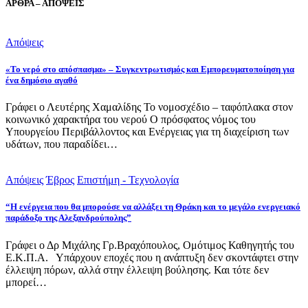
ΑΡΘΡΑ – ΑΠΟΨΕΙΣ
Απόψεις
«Το νερό στο απόσπασμα» – Συγκεντρωτισμός και Εμπορευματοποίηση για
ένα δημόσιο αγαθό
Γράφει ο Λευτέρης Χαμαλίδης Το νομοσχέδιο – ταφόπλακα στον
κοινωνικό χαρακτήρα του νερού Ο πρόσφατος νόμος του
Υπουργείου Περιβάλλοντος και Ενέργειας για τη διαχείριση των
υδάτων, που παραδίδει…
Απόψεις
Έβρος
Επιστήμη - Τεχνολογία
“Η ενέργεια που θα μπορούσε να αλλάξει τη Θράκη και το μεγάλο ενεργειακό
παράδοξο της Αλεξανδρούπολης”
Γράφει ο Δρ Μιχάλης Γρ.Βραχόπουλος, Ομότιμος Καθηγητής του
Ε.Κ.Π.Α. Υπάρχουν εποχές που η ανάπτυξη δεν σκοντάφτει στην
έλλειψη πόρων, αλλά στην έλλειψη βούλησης. Και τότε δεν
μπορεί…