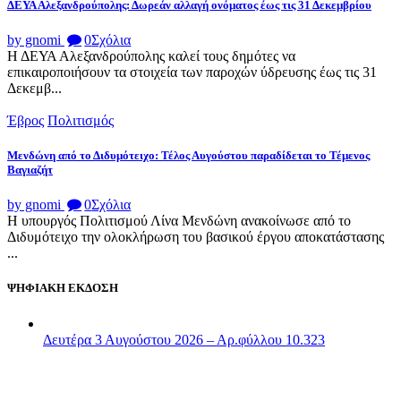
ΔΕΥΑ Αλεξανδρούπολης: Δωρεάν αλλαγή ονόματος έως τις 31 Δεκεμβρίου
by gnomi
0
Σχόλια
Η ΔΕΥΑ Αλεξανδρούπολης καλεί τους δημότες να
επικαιροποιήσουν τα στοιχεία των παροχών ύδρευσης έως τις 31
Δεκεμβ...
Έβρος
Πολιτισμός
Μενδώνη από το Διδυμότειχο: Τέλος Αυγούστου παραδίδεται το Τέμενος
Βαγιαζήτ
by gnomi
0
Σχόλια
Η υπουργός Πολιτισμού Λίνα Μενδώνη ανακοίνωσε από το
Διδυμότειχο την ολοκλήρωση του βασικού έργου αποκατάστασης
...
ΨΗΦΙΑΚΗ ΕΚΔΟΣΗ
Δευτέρα 3 Αυγούστου 2026 – Αρ.φύλλου 10.323