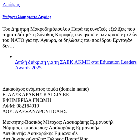
Απόψεις
Υπάρχει λύση για το Αιγαίο;
Του Δημήτρη Μακροδημόπουλου Παρά τις ευνοϊκές εξελίξεις που
σηματοδότησε η Σύνοδος Κορυφής των ηγετών των κρατών μελών
του ΝΑΤΟ για την Άγκυρα, οι δηλώσεις του προέδρου Ερντογάν
δεν…
Διπλή διάκριση για τη ΣΑΕΚ ΑΚΜΗ στα Education Leaders
Awards 2025
Δικαιούχος ονόματος τομέα (domain name)
Ε. ΛΑΣΚΑΡΑΚΗΣ ΚΑΙ ΣΙΑ ΕΕ
ΕΦΗΜΕΡΙΔΑ ΓΝΩΜΗ
ΑΦΜ: 082164919
ΔΟΥ: ΑΛΕΞΑΝΔΡΟΥΠΟΛΗΣ
Ιδιοκτήτης-Βασικός Μέτοχος: Λασκαράκης Εμμανουήλ
Νόμιμος εκπρόσωπος: Λασκαράκης Εμμανουήλ
Διευθυντής: Λασκαράκης Εμμανουήλ
Διευθυντής σύνταξης: Γιώργος Πανταζίδης