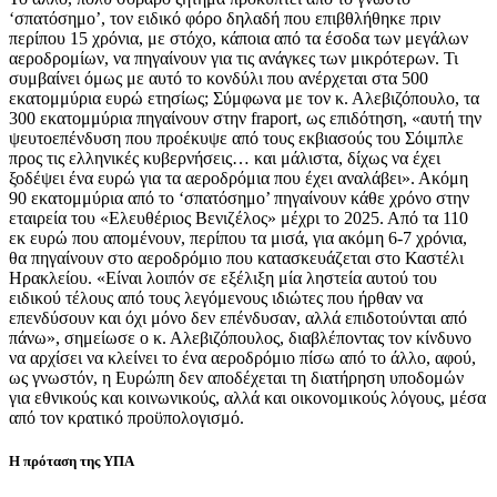
‘σπατόσημο’, τον ειδικό φόρο δηλαδή που επιβθλήθηκε πριν
περίπου 15 χρόνια, με στόχο, κάποια από τα έσοδα των μεγάλων
αεροδρομίων, να πηγαίνουν για τις ανάγκες των μικρότερων. Τι
συμβαίνει όμως με αυτό το κονδύλι που ανέρχεται στα 500
εκατομμύρια ευρώ ετησίως; Σύμφωνα με τον κ. Αλεβιζόπουλο, τα
300 εκατομμύρια πηγαίνουν στην fraport, ως επιδότηση, «αυτή την
ψευτοεπένδυση που προέκυψε από τους εκβιασούς του Σόιμπλε
προς τις ελληνικές κυβερνήσεις… και μάλιστα, δίχως να έχει
ξοδέψει ένα ευρώ για τα αεροδρόμια που έχει αναλάβει». Ακόμη
90 εκατομμύρια από το ‘σπατόσημο’ πηγαίνουν κάθε χρόνο στην
εταιρεία του «Ελευθέριος Βενιζέλος» μέχρι το 2025. Από τα 110
εκ ευρώ που απομένουν, περίπου τα μισά, για ακόμη 6-7 χρόνια,
θα πηγαίνουν στο αεροδρόμιο που κατασκευάζεται στο Καστέλι
Ηρακλείου. «Είναι λοιπόν σε εξέλιξη μία ληστεία αυτού του
ειδικού τέλους από τους λεγόμενους ιδιώτες που ήρθαν να
επενδύσουν και όχι μόνο δεν επένδυσαν, αλλά επιδοτούνται από
πάνω», σημείωσε ο κ. Αλεβιζόπουλος, διαβλέποντας τον κίνδυνο
να αρχίσει να κλείνει το ένα αεροδρόμιο πίσω από το άλλο, αφού,
ως γνωστόν, η Ευρώπη δεν αποδέχεται τη διατήρηση υποδομών
για εθνικούς και κοινωνικούς, αλλά και οικονομικούς λόγους, μέσα
από τον κρατικό προϋπολογισμό.
Η πρόταση της ΥΠΑ