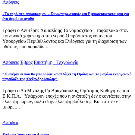
Απόψεις
«Το νερό στο απόσπασμα» – Συγκεντρωτισμός και Εμπορευματοποίηση για
ένα δημόσιο αγαθό
Γράφει ο Λευτέρης Χαμαλίδης Το νομοσχέδιο – ταφόπλακα στον
κοινωνικό χαρακτήρα του νερού Ο πρόσφατος νόμος του
Υπουργείου Περιβάλλοντος και Ενέργειας για τη διαχείριση των
υδάτων, που παραδίδει…
Απόψεις
Έβρος
Επιστήμη - Τεχνολογία
“Η ενέργεια που θα μπορούσε να αλλάξει τη Θράκη και το μεγάλο ενεργειακό
παράδοξο της Αλεξανδρούπολης”
Γράφει ο Δρ Μιχάλης Γρ.Βραχόπουλος, Ομότιμος Καθηγητής του
Ε.Κ.Π.Α. Υπάρχουν εποχές που η ανάπτυξη δεν σκοντάφτει στην
έλλειψη πόρων, αλλά στην έλλειψη βούλησης. Και τότε δεν
μπορεί…
Απόψεις
Υπάρχει λύση για το Αιγαίο;