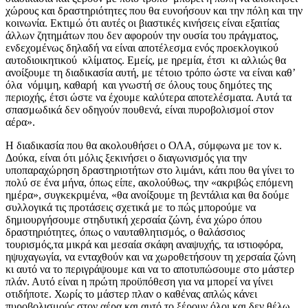
χώρους και δραστηριότητες που θα ευνοήσουν και την πόλη και την
κοινωνία. Εκτιμώ ότι αυτές οι βιαστικές κινήσεις είναι εξαιτίας
άλλων ζητημάτων που δεν αφορούν την ουσία του πράγματος,
ενδεχομένως δηλαδή να είναι αποτέλεσμα ενός προεκλογικού
αυτοδιοικητικού κλίματος. Εμείς, με ηρεμία, έτσι κι αλλιώς θα
ανοίξουμε τη διαδικασία αυτή, με τέτοιο τρόπο ώστε να είναι καθ’
όλα νόμιμη, καθαρή και γνωστή σε όλους τους δημότες της
περιοχής, έτσι ώστε να έχουμε καλύτερα αποτελέσματα. Αυτά τα
σπασμωδικά δεν οδηγούν πουθενά, είναι πυροβολισμοί στον
αέρα».
Η διαδικασία που θα ακολουθήσει ο ΟΛΑ, σύμφωνα με τον κ.
Δούκα, είναι ότι μόλις ξεκινήσει ο διαγωνισμός για την
υποπαραχώρηση δραστηριοτήτων στο λιμάνι, κάτι που θα γίνει το
πολύ σε ένα μήνα, όπως είπε, ακολούθως, την «ακριβώς επόμενη
ημέρα», συγκεκριμένα, «θα ανοίξουμε τη βεντάλια και θα δούμε
συλλογικά τις προτάσεις σχετικά με το πώς μπορούμε να
δημιουργήσουμε στηδυτική χερσαία ζώνη, ένα χώρο όπου
δραστηριότητες, όπως ο ναυταθλητισμός, ο θαλάσσιος
τουρισμός,τα μικρά και μεσαία σκάφη αναψυχής, τα ιστιοφόρα,
ηψυχαγωγία, να ενταχθούν και να χωροθετήσουν τη χερσαία ζώνη
κι αυτό να το περιγράψουμε και να το αποτυπώσουμε στο μάστερ
πλάν. Αυτό είναι η πρώτη προϋπόθεση για να μπορεί να γίνει
οτιδήποτε. Χωρίς το μάστερ πλαν ο καθένας απλώς κάνει
πυροβολισμούς στον αέρα και αυτό το ξέρουν όλοι και δεν θέλω