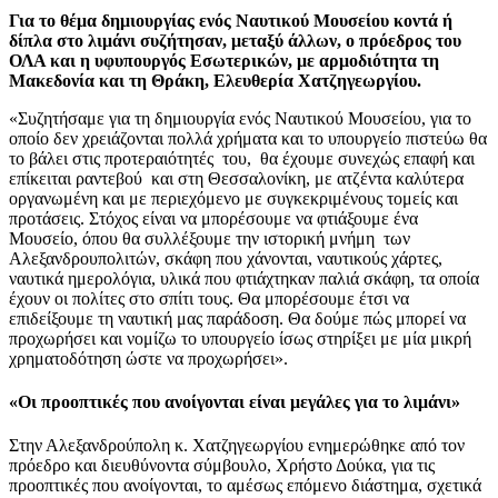
Για το θέμα δημιουργίας ενός Ναυτικού Μουσείου κοντά ή
δίπλα στο λιμάνι συζήτησαν, μεταξύ άλλων, ο πρόεδρος του
ΟΛΑ και η υφυπουργός Εσωτερικών, με αρμοδιότητα τη
Μακεδονία και τη Θράκη, Ελευθερία Χατζηγεωργίου.
«Συζητήσαμε για τη δημιουργία ενός Ναυτικού Μουσείου, για το
οποίο δεν χρειάζονται πολλά χρήματα και το υπουργείο πιστεύω θα
το βάλει στις προτεραιότητές του, θα έχουμε συνεχώς επαφή και
επίκειται ραντεβού και στη Θεσσαλονίκη, με ατζέντα καλύτερα
οργανωμένη και με περιεχόμενο με συγκεκριμένους τομείς και
προτάσεις. Στόχος είναι να μπορέσουμε να φτιάξουμε ένα
Μουσείο, όπου θα συλλέξουμε την ιστορική μνήμη των
Αλεξανδρουπολιτών, σκάφη που χάνονται, ναυτικούς χάρτες,
ναυτικά ημερολόγια, υλικά που φτιάχτηκαν παλιά σκάφη, τα οποία
έχουν οι πολίτες στο σπίτι τους. Θα μπορέσουμε έτσι να
επιδείξουμε τη ναυτική μας παράδοση. Θα δούμε πώς μπορεί να
προχωρήσει και νομίζω το υπουργείο ίσως στηρίξει με μία μικρή
χρηματοδότηση ώστε να προχωρήσει».
«Οι προοπτικές που ανοίγονται είναι μεγάλες για το λιμάνι»
Στην Αλεξανδρούπολη κ. Χατζηγεωργίου ενημερώθηκε από τον
πρόεδρο και διευθύνοντα σύμβουλο, Χρήστο Δούκα, για τις
προοπτικές που ανοίγονται, το αμέσως επόμενο διάστημα, σχετικά