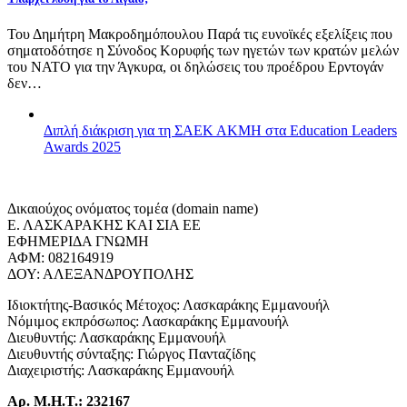
Του Δημήτρη Μακροδημόπουλου Παρά τις ευνοϊκές εξελίξεις που
σηματοδότησε η Σύνοδος Κορυφής των ηγετών των κρατών μελών
του ΝΑΤΟ για την Άγκυρα, οι δηλώσεις του προέδρου Ερντογάν
δεν…
Διπλή διάκριση για τη ΣΑΕΚ ΑΚΜΗ στα Education Leaders
Awards 2025
Δικαιούχος ονόματος τομέα (domain name)
Ε. ΛΑΣΚΑΡΑΚΗΣ ΚΑΙ ΣΙΑ ΕΕ
ΕΦΗΜΕΡΙΔΑ ΓΝΩΜΗ
ΑΦΜ: 082164919
ΔΟΥ: ΑΛΕΞΑΝΔΡΟΥΠΟΛΗΣ
Ιδιοκτήτης-Βασικός Μέτοχος: Λασκαράκης Εμμανουήλ
Νόμιμος εκπρόσωπος: Λασκαράκης Εμμανουήλ
Διευθυντής: Λασκαράκης Εμμανουήλ
Διευθυντής σύνταξης: Γιώργος Πανταζίδης
Διαχειριστής: Λασκαράκης Εμμανουήλ
Αρ. Μ.Η.Τ.: 232167