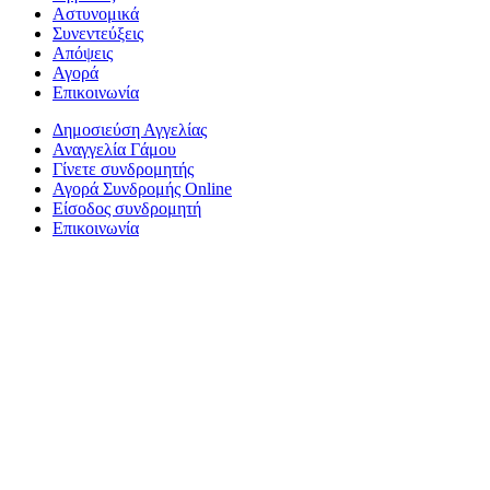
Αστυνομικά
Συνεντεύξεις
Απόψεις
Αγορά
Επικοινωνία
Δημοσιεύση Αγγελίας
Αναγγελία Γάμου
Γίνετε συνδρομητής
Αγορά Συνδρομής Online
Είσοδος συνδρομητή
Επικοινωνία