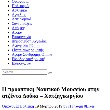
Οικονομία
Πολιτισμός
Αθλητικά
Αγγελίες
Αστυνομικά
Συνεντεύξεις
Απόψεις
Αγορά
Επικοινωνία
Δημοσιεύση Αγγελίας
Αναγγελία Γάμου
Γίνετε συνδρομητής
Αγορά Συνδρομής Online
Είσοδος συνδρομητή
Επικοινωνία
Η προοπτική Ναυτικού Μουσείου στην
ατζέντα Δούκα – Χατζηγεωργίου
Οικονομία
Πολιτική
19 Μαρτίου 2019
by Η Γνωμη
0
Likes