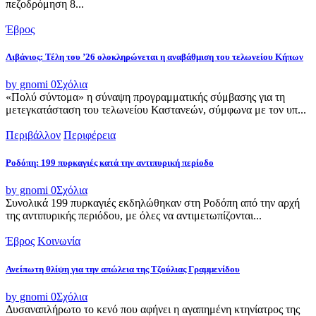
πεζοδρόμηση 8...
Έβρος
Λιβάνιος: Τέλη του ’26 ολοκληρώνεται η αναβάθμιση του τελωνείου Κήπων
by gnomi
0
Σχόλια
«Πολύ σύντομα» η σύναψη προγραμματικής σύμβασης για τη
μετεγκατάσταση του τελωνείου Καστανεών, σύμφωνα με τον υπ...
Περιβάλλον
Περιφέρεια
Ροδόπη: 199 πυρκαγιές κατά την αντιπυρική περίοδο
by gnomi
0
Σχόλια
Συνολικά 199 πυρκαγιές εκδηλώθηκαν στη Ροδόπη από την αρχή
της αντιπυρικής περιόδου, με όλες να αντιμετωπίζονται...
Έβρος
Κοινωνία
Ανείπωτη θλίψη για την απώλεια της Τζούλιας Γραμμενίδου
by gnomi
0
Σχόλια
Δυσαναπλήρωτο το κενό που αφήνει η αγαπημένη κτηνίατρος της