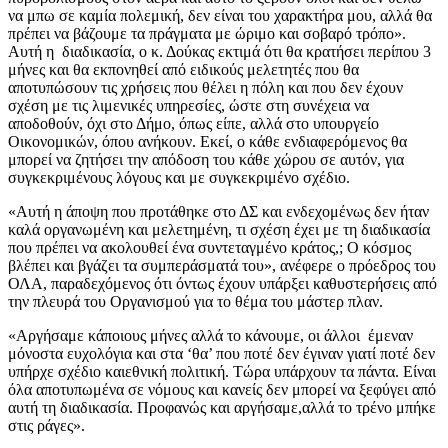
να μπω σε καμία πολεμική, δεν είναι του χαρακτήρα μου, αλλά θα
πρέπει να βάζουμε τα πράγματα με ώριμο και σοβαρό τρόπο».
Αυτή η διαδικασία, ο κ. Δούκας εκτιμά ότι θα κρατήσει περίπου 3
μήνες και θα εκπονηθεί από ειδικούς μελετητές που θα
αποτυπώσουν τις χρήσεις που θέλει η πόλη και που δεν έχουν
σχέση με τις λιμενικές υπηρεσίες, ώστε στη συνέχεια να
αποδοθούν, όχι στο Δήμο, όπως είπε, αλλά στο υπουργείο
Οικονομικών, όπου ανήκουν. Εκεί, ο κάθε ενδιαφερόμενος θα
μπορεί να ζητήσει την απόδοση του κάθε χώρου σε αυτόν, για
συγκεκριμένους λόγους και με συγκεκριμένο σχέδιο.
«Αυτή η άποψη που προτάθηκε στο ΔΣ και ενδεχομένως δεν ήταν
καλά οργανωμένη και μελετημένη, τι σχέση έχει με τη διαδικασία
που πρέπει να ακολουθεί ένα συντεταγμένο κράτος,; Ο κόσμος
βλέπει και βγάζει τα συμπεράσματά του», ανέφερε ο πρόεδρος του
ΟΛΑ, παραδεχόμενος ότι όντως έχουν υπάρξει καθυστερήσεις από
την πλευρά του Οργανισμού για το θέμα του μάστερ πλαν.
«Αργήσαμε κάποιους μήνες αλλά το κάνουμε, οι άλλοι έμεναν
μόνοστα ευχολόγια και στα ‘θα’ που ποτέ δεν έγιναν γιατί ποτέ δεν
υπήρχε σχέδιο καιεθνική πολιτική. Τώρα υπάρχουν τα πάντα. Είναι
όλα αποτυπωμένα σε νόμους και κανείς δεν μπορεί να ξεφύγει από
αυτή τη διαδικασία. Προφανώς και αργήσαμε,αλλά το τρένο μπήκε
στις ράγες».