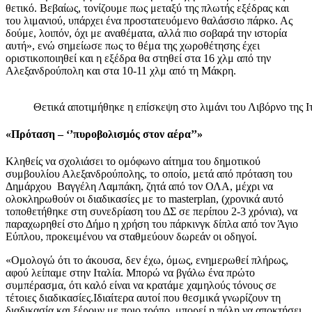
θετικό. Βεβαίως, τονίζουμε πως μεταξύ της πλωτής εξέδρας και
του λιμανιού, υπάρχει ένα προστατευόμενο θαλάσσιο πάρκο. Ας
δούμε, λοιπόν, όχι με αναθέματα, αλλά πιο σοβαρά την ιστορία
αυτή», ενώ σημείωσε πως το θέμα της χωροθέτησης έχει
οριστικοποιηθεί και η εξέδρα θα στηθεί στα 16 χλμ από την
Αλεξανδρούπολη και στα 10-11 χλμ από τη Μάκρη.
Θετικά αποτιμήθηκε η επίσκεψη στο λιμάνι του Λιβόρνο της Ι
«Πρόταση – ‘’πυροβολισμός στον αέρα’’»
Κληθείς να σχολιάσει το ομόφωνο αίτημα του δημοτικού
συμβουλίου Αλεξανδρούπολης, το οποίο, μετά από πρόταση του
Δημάρχου Βαγγέλη Λαμπάκη, ζητά από τον ΟΛΑ, μέχρι να
ολοκληρωθούν οι διαδικασίες με το masterplan, (χρονικά αυτό
τοποθετήθηκε στη συνεδρίαση του ΔΣ σε περίπου 2-3 χρόνια), να
παραχωρηθεί στο Δήμο η χρήση του πάρκινγκ δίπλα από τον Άγιο
Εύπλου, προκειμένου να σταθμεύουν δωρεάν οι οδηγοί.
«Ομολογώ ότι το άκουσα, δεν έχω, όμως, ενημερωθεί πλήρως,
αφού λείπαμε στην Ιταλία. Μπορώ να βγάλω ένα πρώτο
συμπέρασμα, ότι καλό είναι να κρατάμε χαμηλούς τόνους σε
τέτοιες διαδικασίες.Ιδιαίτερα αυτοί που θεσμικά γνωρίζουν τη
διαδικασία και ξέρουν με ποιο τρόπο μπορεί η πόλη να αποκτήσει