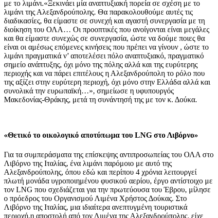
με το λιμάνι.«Ξεκινάει μία αναπτυξιακή πορεία σε σχέση με το
λιμάνι της Αλεξανδρούπολης. Θα παρακολουθούμε αυτές τις
διαδικασίες, θα είμαστε σε συνεχή και αγαστή συνεργασία με τη
διοίκηση του ΟΛΑ… Οι προοπτικές που ανοίγονται είναι μεγάλες
και θα είμαστε συνεχώς σε συνεργασία, ώστε να δούμε ποιες θα
είναι οι αμέσως επόμενες κινήσεις που πρέπει να γίνουν , ώστε το
λιμάνι πραγματικά ν’ αποτελέσει πόλο αναπτυξιακό, πραγματικό
σημείο ανάπτυξης, όχι μόνο της πόλης αλλά και της ευρύτερης
περιοχής και να πάρει επιτέλους η Αλεξανδρούπολη το ρόλο που
της αξίζει στην ευρύτερη περιοχή, όχι μόνο στην Ελλάδα αλλά και
συνολικά την ευρωπαϊκή…», σημείωσε η υφυπουργός
Μακεδονίας-Θράκης, μετά τη συνάντησή της με τον κ. Δούκα.
«Θετικό το οικολογικό αποτύπωμα του
LNG
στο Λιβόρνο»
Για τα συμπεράσματα της επίσκεψης αντιπροσωπείας του ΟΛΑ στο
Λιβόρνο της Ιταλίας, ένα λιμάνι παρόμοιο με αυτό της
Αλεξανδρούπολης, όπου εδώ και περίπου 4 χρόνια λειτουργεί
πλωτή μονάδα υγροποιημένου φυσικού αερίου, έργο αντίστοιχο με
τον LNG που σχεδιάζεται για την πρωτεύουσα του Έβρου, μίλησε
ο πρόεδρος του Οργανισμού Λιμένα Χρήστος Δούκας. Στο
Λιβόρνο της Ιταλίας, μια ιδιαίτερα ανεπτυγμένη τουριστικά
περιοχή,η αποστολή από τον Λιμένα της Αλεξανδρούπολης, είχε