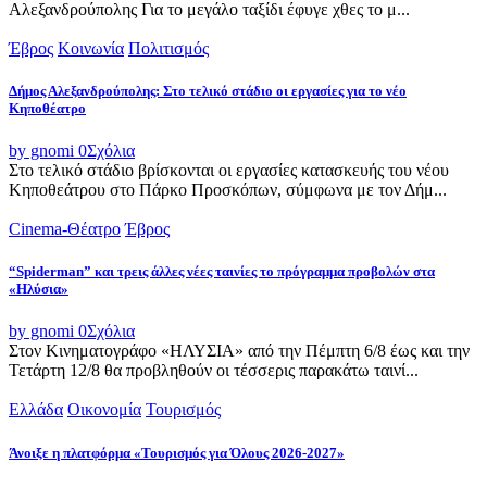
Αλεξανδρούπολης Για το μεγάλο ταξίδι έφυγε χθες το μ...
Έβρος
Κοινωνία
Πολιτισμός
Δήμος Αλεξανδρούπολης: Στο τελικό στάδιο οι εργασίες για το νέο
Κηποθέατρο
by gnomi
0
Σχόλια
Στο τελικό στάδιο βρίσκονται οι εργασίες κατασκευής του νέου
Κηποθεάτρου στο Πάρκο Προσκόπων, σύμφωνα με τον Δήμ...
Cinema-Θέατρο
Έβρος
“Spiderman” και τρεις άλλες νέες ταινίες το πρόγραμμα προβολών στα
«Ηλύσια»
by gnomi
0
Σχόλια
Στον Κινηματογράφο «ΗΛΥΣΙΑ» από την Πέμπτη 6/8 έως και την
Τετάρτη 12/8 θα προβληθούν οι τέσσερις παρακάτω ταινί...
Ελλάδα
Οικονομία
Τουρισμός
Άνοιξε η πλατφόρμα «Τουρισμός για Όλους 2026-2027»