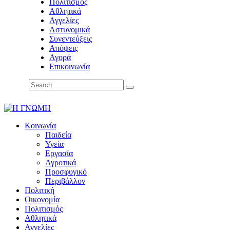
Πολιτισμός
Αθλητικά
Αγγελίες
Αστυνομικά
Συνεντεύξεις
Απόψεις
Αγορά
Επικοινωνία
Κοινωνία
Παιδεία
Υγεία
Εργασία
Αγροτικά
Προσφυγικό
Περιβάλλον
Πολιτική
Οικονομία
Πολιτισμός
Αθλητικά
Αγγελίες