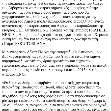
την ευκαιρία να ξεναγηθεί σε όλες τις εγκαταστάσεις του λιμένα
του Λιβόρνο και να αποκτήσει σημαντικές εμπειρίες από την
οργάνωση των λιμενικών δραστηριοτήτων του, που θα
χρησιμεύσουν στις επόμενες καθοριστικές κινήσεις για την
ανάπτυξη του Λιμένα της Αλεξανδρούπολης. Παράλληλα, έγιναν
συναντήσεις με εκπρόσωπους του Λιμένα, με εκπροσώπους της
εταιρίας OLT Offshore LNG Toscana και της εταιρίας FRATELLI
NERI S.p.A., η οποία διαχειρίζεται τις εγκαταστάσεις στη Χερσαία
Ζώνη του λιμένα και τα σκάφη που υποστηρίζουν την πλωτή
εξέδρα FSRU TOSCANA.
Μιλώντας στον Δέλτα FM και την εκπομπή «Οι Απέναντι», ο κ.
Δούκας σημείωσε πως το λιμάνι του Λιβόρνο είναι ένα λιμάνι
παρόμοιων δυνατοτήτων, δραστηριοτήτων και τεχνικών
χαρακτηριστικών με το δικό μας, και η επίσκεψη αυτή είχε μεγάλη
σημασία, κυρίως επειδή εκεί λειτουργεί από το 2015 πλωτός
σταθμός LNG.
«Θέλαμε να δούμε τι συμβαίνει σε μια κατεξοχήν τουριστική
περιοχή της Ιταλίας που οι Ιταλοί, όπως ξέρετε, φροντίζουν τον
τουρισμό σαν τα μάτια τους. Τα αποτελέσματα που είδαμε και
συζητήσαμε με όλους τους φορείς εκεί, θα τα παρουσιάσουμε σε
μία πλήρη εικόνα και θα τα καταθέσουμε στους θεσμικούςφορείς.
Το συμπέρασμα, αναφορικά με το περιβαλλοντικό και οικολογικό
αποτύπωμα του έργου αυτού στην περιοχή του Λιβόρνο, είναι μόνο