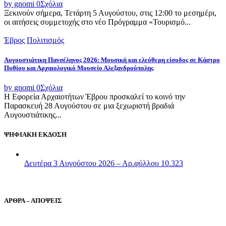
by gnomi
0
Σχόλια
Ξεκινούν σήμερα, Τετάρτη 5 Αυγούστου, στις 12:00 το μεσημέρι,
οι αιτήσεις συμμετοχής στο νέο Πρόγραμμα «Τουρισμό...
Έβρος
Πολιτισμός
Αυγουστιάτικη Πανσέληνος 2026: Μουσική και ελεύθερη είσοδος σε Κάστρο
Πυθίου και Αρχαιολογικό Μουσείο Αλεξανδρούπολης
by gnomi
0
Σχόλια
Η Εφορεία Αρχαιοτήτων Έβρου προσκαλεί το κοινό την
Παρασκευή 28 Αυγούστου σε μια ξεχωριστή βραδιά
Αυγουστιάτικης...
ΨΗΦΙΑΚΗ ΕΚΔΟΣΗ
Δευτέρα 3 Αυγούστου 2026 – Αρ.φύλλου 10.323
ΑΡΘΡΑ – ΑΠΟΨΕΙΣ