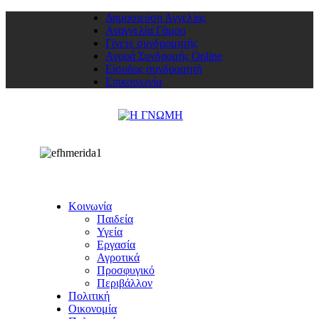
Δημοσιεύση Αγγελίας
Αναγγελία Γάμου
Γίνετε συνδρομητής
Αγορά Συνδρομής Online
Είσοδος συνδρομητή
Επικοινωνία
Κοινωνία
Παιδεία
Υγεία
Εργασία
Αγροτικά
Προσφυγικό
Περιβάλλον
Πολιτική
Οικονομία