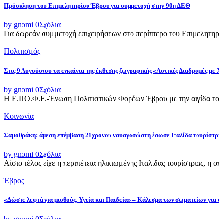
Πρόσκληση του Επιμελητηρίου Έβρου για συμμετοχή στην 90η ΔΕΘ
by gnomi
0
Σχόλια
Για δωρεάν συμμετοχή επιχειρήσεων στο περίπτερο του Επιμελητηρ
Πολιτισμός
Στις 9 Αυγούστου τα εγκαίνια της έκθεσης ζωγραφικής «Αστικές Διαδρομές με
by gnomi
0
Σχόλια
Η Ε.ΠΟ.Φ.Ε.-Ένωση Πολιτιστικών Φορέων Έβρου με την αιγίδα του
Κοινωνία
Σαμοθράκη: άμεση επέμβαση 21χρονου ναυαγοσώστη έσωσε Ιταλίδα τουρίστρ
by gnomi
0
Σχόλια
Αίσιο τέλος είχε η περιπέτεια ηλικιωμένης Ιταλίδας τουρίστριας, η 
Έβρος
«Δώστε λεφτά για μισθούς, Υγεία και Παιδεία» – Κάλεσμα των σωματείων για
by gnomi
0
Σχόλια