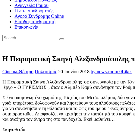
Αναγγελία Γάμου
Γίνετε συνδρομητής
Αγορά Συνδρομής Online
Είσοδος συνδρομητή
Επικοινωνία
Η Πειραματική Σκηνή Αλεξανδρούπολης πα
Cinema-Θέατρο
Πολιτισμός
20 Ιουνίου 2018
by news-room
0
Likes
Η Πειραματική Σκηνή Αλεξανδρούπολης
σε συνεργασία με την
Κιν
έργο « Ο ΓΥΡΙΣΜΟΣ», όταν ο Αλμπέρ Καμύ συνάντησε τον Ρούμ
Σ’ένα απομονωμένο χωριό της Τσεχίας του Μεσοπολέμου, δύο γυναίκ
γριά υπηρέτρια, δολοφονούν και ληστεύουν τους πλούσιους πελάτες
για να συναντήσουν τη θάλασσα και το φως του ήλιου. Ένας άντρας ,
συμπαρασταθεί. Αποφασίζει να κρατήσει την ταυτότητά του κρυφή κι 
και αναζητά τον άντρα της στο πανδοχείο. Εκεί μαθαίνει…
Σκηνοθεσία