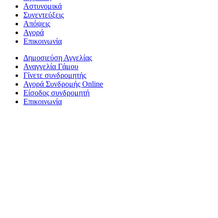
Αστυνομικά
Συνεντεύξεις
Απόψεις
Αγορά
Επικοινωνία
Δημοσιεύση Αγγελίας
Αναγγελία Γάμου
Γίνετε συνδρομητής
Αγορά Συνδρομής Online
Είσοδος συνδρομητή
Επικοινωνία