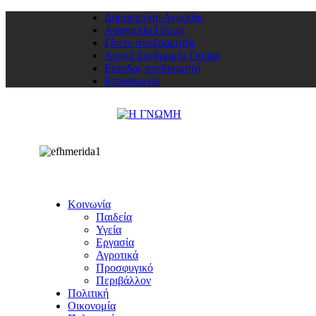
Δημοσιεύση Αγγελίας
Αναγγελία Γάμου
Γίνετε συνδρομητής
Αγορά Συνδρομής Online
Είσοδος συνδρομητή
Επικοινωνία
Κοινωνία
Παιδεία
Υγεία
Εργασία
Αγροτικά
Προσφυγικό
Περιβάλλον
Πολιτική
Οικονομία