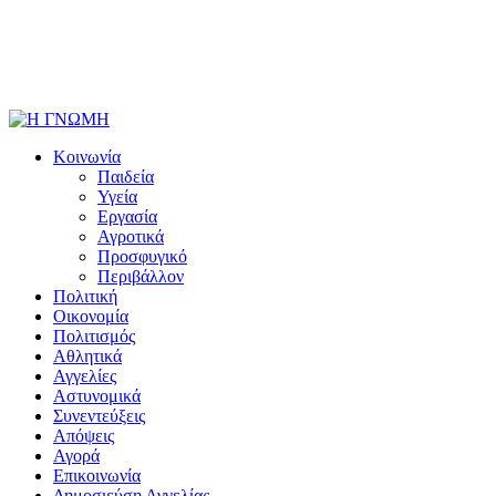
Κοινωνία
Παιδεία
Υγεία
Εργασία
Αγροτικά
Προσφυγικό
Περιβάλλον
Πολιτική
Οικονομία
Πολιτισμός
Αθλητικά
Αγγελίες
Αστυνομικά
Συνεντεύξεις
Απόψεις
Αγορά
Επικοινωνία
Δημοσιεύση Αγγελίας