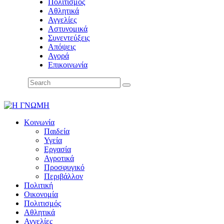
Πολιτισμός
Αθλητικά
Αγγελίες
Αστυνομικά
Συνεντεύξεις
Απόψεις
Αγορά
Επικοινωνία
Κοινωνία
Παιδεία
Υγεία
Εργασία
Αγροτικά
Προσφυγικό
Περιβάλλον
Πολιτική
Οικονομία
Πολιτισμός
Αθλητικά
Αγγελίες