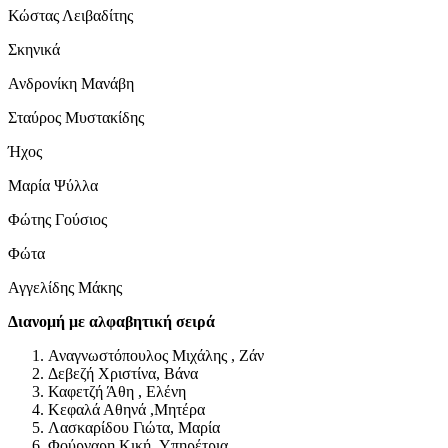
Κώστας Λειβαδίτης
Σκηνικά
Ανδρονίκη Μανάβη
Σταύρος Μυστακίδης
Ήχος
Μαρία Ψύλλα
Φώτης Γούσιος
Φώτα
Αγγελίδης Μάκης
Διανομή με αλφαβητική σειρά
Αναγνωστόπουλος Μιχάλης , Ζάν
Δεβεζή Χριστίνα, Βάνα
Καφετζή Άθη , Ελένη
Κεφαλά Αθηνά ,Μητέρα
Λασκαρίδου Γιώτα, Μαρία
Φούρναρη Κική ,Υπηρέτρια