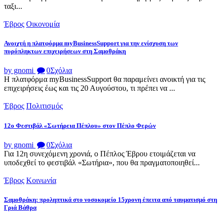
ταξι...
Έβρος
Οικονομία
Ανοιχτή η πλατφόρμα myBusinessSupport για την ενίσχυση των
πυρόπληκτων επιχειρήσεων στη Σαμοθράκη
by gnomi
0
Σχόλια
Η πλατφόρμα myBusinessSupport θα παραμείνει ανοικτή για τις
επιχειρήσεις έως και τις 20 Αυγούστου, τι πρέπει να ...
Έβρος
Πολιτισμός
12ο Φεστιβάλ «Σωτήρεια Πέπλου» στον Πέπλο Φερών
by gnomi
0
Σχόλια
Για 12η συνεχόμενη χρονιά, ο Πέπλος Έβρου ετοιμάζεται να
υποδεχθεί το φεστιβάλ «Σωτήρια», που θα πραγματοποιηθεί...
Έβρος
Κοινωνία
Σαμοθράκη: προληπτικά στο νοσοκομείο 15χρονη έπειτα από ταυματισμό στη
Γριά Βάθρα