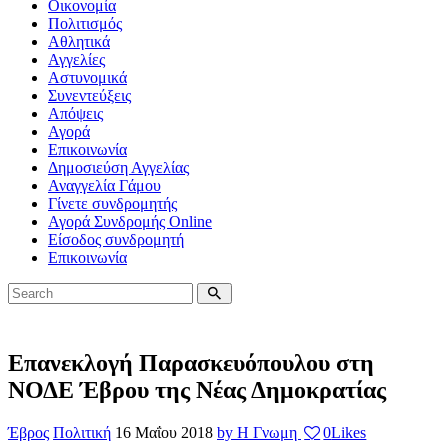
Οικονομία
Πολιτισμός
Αθλητικά
Αγγελίες
Αστυνομικά
Συνεντεύξεις
Απόψεις
Αγορά
Επικοινωνία
Δημοσιεύση Αγγελίας
Αναγγελία Γάμου
Γίνετε συνδρομητής
Αγορά Συνδρομής Online
Είσοδος συνδρομητή
Επικοινωνία
Επανεκλογή Παρασκευόπουλου στη
ΝΟΔΕ Έβρου της Νέας Δημοκρατίας
Έβρος
Πολιτική
16 Μαΐου 2018
by Η Γνωμη
0
Likes