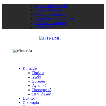
Δημοσιεύση Αγγελίας
Αναγγελία Γάμου
Γίνετε συνδρομητής
Αγορά Συνδρομής Online
Είσοδος συνδρομητή
Επικοινωνία
Κοινωνία
Παιδεία
Υγεία
Εργασία
Αγροτικά
Προσφυγικό
Περιβάλλον
Πολιτική
Οικονομία