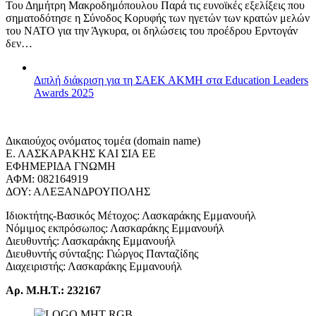
Του Δημήτρη Μακροδημόπουλου Παρά τις ευνοϊκές εξελίξεις που
σηματοδότησε η Σύνοδος Κορυφής των ηγετών των κρατών μελών
του ΝΑΤΟ για την Άγκυρα, οι δηλώσεις του προέδρου Ερντογάν
δεν…
Διπλή διάκριση για τη ΣΑΕΚ ΑΚΜΗ στα Education Leaders
Awards 2025
Δικαιούχος ονόματος τομέα (domain name)
Ε. ΛΑΣΚΑΡΑΚΗΣ ΚΑΙ ΣΙΑ ΕΕ
ΕΦΗΜΕΡΙΔΑ ΓΝΩΜΗ
ΑΦΜ: 082164919
ΔΟΥ: ΑΛΕΞΑΝΔΡΟΥΠΟΛΗΣ
Ιδιοκτήτης-Βασικός Μέτοχος: Λασκαράκης Εμμανουήλ
Νόμιμος εκπρόσωπος: Λασκαράκης Εμμανουήλ
Διευθυντής: Λασκαράκης Εμμανουήλ
Διευθυντής σύνταξης: Γιώργος Πανταζίδης
Διαχειριστής: Λασκαράκης Εμμανουήλ
Αρ. Μ.Η.Τ.: 232167