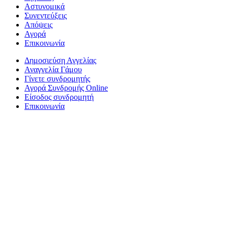
Αστυνομικά
Συνεντεύξεις
Απόψεις
Αγορά
Επικοινωνία
Δημοσιεύση Αγγελίας
Αναγγελία Γάμου
Γίνετε συνδρομητής
Αγορά Συνδρομής Online
Είσοδος συνδρομητή
Επικοινωνία