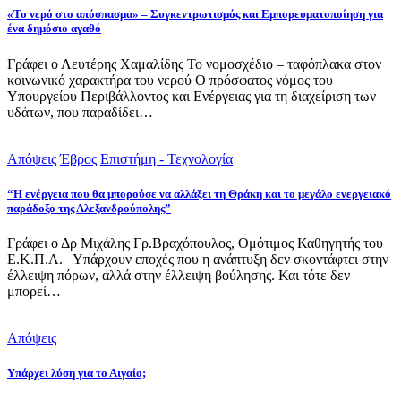
«Το νερό στο απόσπασμα» – Συγκεντρωτισμός και Εμπορευματοποίηση για
ένα δημόσιο αγαθό
Γράφει ο Λευτέρης Χαμαλίδης Το νομοσχέδιο – ταφόπλακα στον
κοινωνικό χαρακτήρα του νερού Ο πρόσφατος νόμος του
Υπουργείου Περιβάλλοντος και Ενέργειας για τη διαχείριση των
υδάτων, που παραδίδει…
Απόψεις
Έβρος
Επιστήμη - Τεχνολογία
“Η ενέργεια που θα μπορούσε να αλλάξει τη Θράκη και το μεγάλο ενεργειακό
παράδοξο της Αλεξανδρούπολης”
Γράφει ο Δρ Μιχάλης Γρ.Βραχόπουλος, Ομότιμος Καθηγητής του
Ε.Κ.Π.Α. Υπάρχουν εποχές που η ανάπτυξη δεν σκοντάφτει στην
έλλειψη πόρων, αλλά στην έλλειψη βούλησης. Και τότε δεν
μπορεί…
Απόψεις
Υπάρχει λύση για το Αιγαίο;