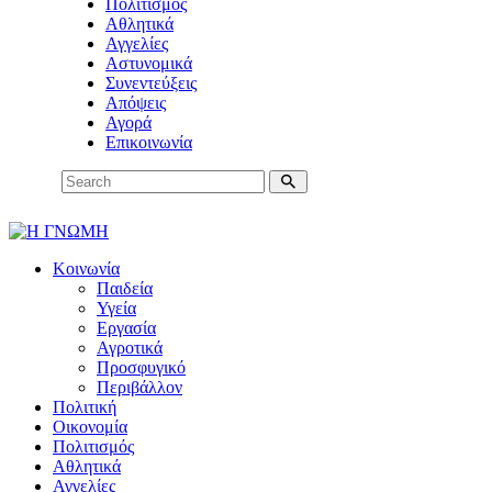
Πολιτισμός
Αθλητικά
Αγγελίες
Αστυνομικά
Συνεντεύξεις
Απόψεις
Αγορά
Επικοινωνία
Κοινωνία
Παιδεία
Υγεία
Εργασία
Αγροτικά
Προσφυγικό
Περιβάλλον
Πολιτική
Οικονομία
Πολιτισμός
Αθλητικά
Αγγελίες