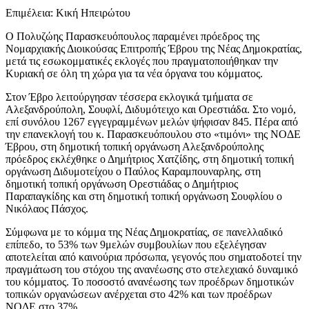
Επιμέλεια: Κική Ηπειρώτου
Ο Πολυζώης Παρασκευόπουλος παραμένει πρόεδρος της
Νομαρχιακής Διοικούσας Επιτροπής Έβρου της Νέας Δημοκρατίας,
μετά τις εσωκομματικές εκλογές που πραγματοποιήθηκαν την
Κυριακή σε όλη τη χώρα για τα νέα όργανα του κόμματος.
Στον Έβρο λειτούργησαν τέσσερα εκλογικά τμήματα σε
Αλεξανδρούπολη, Σουφλί, Διδυμότειχο και Ορεστιάδα. Στο νομό,
επί συνόλου 1267 εγγεγραμμένων μελών ψήφισαν 845. Πέρα από
την επανεκλογή του κ. Παρασκευόπουλου στο «τιμόνι» της ΝΟΔΕ
Έβρου, στη δημοτική τοπική οργάνωση Αλεξανδρούπολης
πρόεδρος εκλέχθηκε ο Δημήτριος Χατζίδης, στη δημοτική τοπική
οργάνωση Διδυμοτείχου ο Παύλος Καραμπουναρλης, στη
δημοτική τοπική οργάνωση Ορεστιάδας ο Δημήτριος
Παραπαγκίδης και στη δημοτική τοπική οργάνωση Σουφλίου ο
Νικόλαος Πάσχος.
Σύμφωνα με το κόμμα της Νέας Δημοκρατίας, σε πανελλαδικό
επίπεδο, το 53% των 9μελών συμβουλίων που εξελέγησαν
αποτελείται από καινούρια πρόσωπα, γεγονός που σηματοδοτεί την
πραγμάτωση του στόχου της ανανέωσης στο στελεχιακό δυναμικό
του κόμματος. Το ποσοστό ανανέωσης των προέδρων δημοτικών
τοπικών οργανώσεων ανέρχεται στο 42% και των προέδρων
ΝΟΔΕ στο 37%.