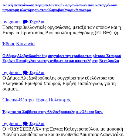
Κοινή ανακοίνωση περιβαλλοντικών οργανώσεων που καταγγέλουν
παράνομη υλοτόμηση στα ελληνοβουλγαρικά σύνορα
by gnomi
0
Σχόλια
Τρεις περιβαλλοντικές οργανώσεις, μεταξύ των οποίων και η
Εταιρεία Προστασίας Βιοποικιλότητας Θράκης (ΕΠΒΘ), ζητ...
Έβρος
Κοινωνία
Ο Δήμος Αλεξανδρούπολης συγχαίρει την ερυθροσταυρίτισσα Σταυρού
Ειρήνη Παπάζογλου για την ανθρωπιστικη αποστολή στη Βενεζουέλα
by gnomi
0
Σχόλια
Ο Δήμος Αλεξανδρούπολης συγχαίρει την εθελόντρια του
Ελληνικού Ερυθρού Σταυρού, Ειρήνη Παπάζογλου, για τη
συμμετ...
Cinema-Θέατρο
Έβρος
Πολιτισμός
Έρχεται το Σάββατο στην Αλεξανδρούπολη ο «Οδυσσεβάχ»
by gnomi
0
Σχόλια
Ο «ΟΔΥΣΣΕΒΑΧ» της Ξένιας Καλογεροπούλου, με μουσική
Διονύση Σαββόπουλου και σκηνοθεσία Δήμητρας Λαρεντζάκη,