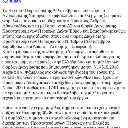
0
Likes
Το Κέντρο Πληροφόρησης Δέλτα Έβρου επισκέφτηκε ο
Αναπληρωτής Υπουργός Περιβάλλοντος και Ενέργειας Σωκράτης
Φάμελλος, τον οποίο υποδέχτηκαν ο Πρόεδρος Ανδρέας
Αθανασιάδης και τα μέλη του νέου ΔΣ του Φορέα Διαχείρισης
Προστατευόμενων Περιοχών Δέλτα Έβρου και Σαμοθράκης καθώς
επίσης και οι εργαζόμενοι στους δύο Φορείς Διαχείρισης
Προστατευόμενων Περιοχών του Ν. Έβρου (Δέλτα Έβρου –
Σαμοθράκης και Δαδιάς – Λευκίμης – Σουφλίου).
Κατά τη διάρκεια της συνάντησης ο Υπουργός αναφέρθηκε σε
σημαντικά θέματα που αφορούν τόσο το θεσμικό πλαίσιο για τις
προστατευόμενες περιοχές στην Ελλάδα όσο και το μέλλον των
Φορέων Διαχείρισης που δημιουργήθηκαν με τον Ν. 4519/2018.
Αρχικά ο κ. Φάμελλος ανακοίνωσε την έναρξη του έργου της
εκπόνησης νέων Ειδικών Περιβαλλοντικών Μελετών, Σχεδίων
Προεδρικών Διαταγμάτων και Σχεδίων Διαχείρισης των περιοχών
Natura 2000, καθώς στις 17/01 υπεγράφη το ιδιωτικό συμφωνητικό
με γραφείο μελετών το οποίο θα αναλάβει την μελέτη για τον
τεχνικό κι επιστημονικό συντονισμό του έργου.
Πρόκειται για ένα έργο μεγάλης σημασίας το οποίο έχει χρονικό
ορίζοντα υλοποίησης 30-36 μήνες και το οποίο όταν ολοκληρωθεί
θα συμβάλλει σημαντικά στην ολοκληρωμένη προστασία και
διαχείριση των Προστατευόμενων Περιοχών της Ελλάδας.