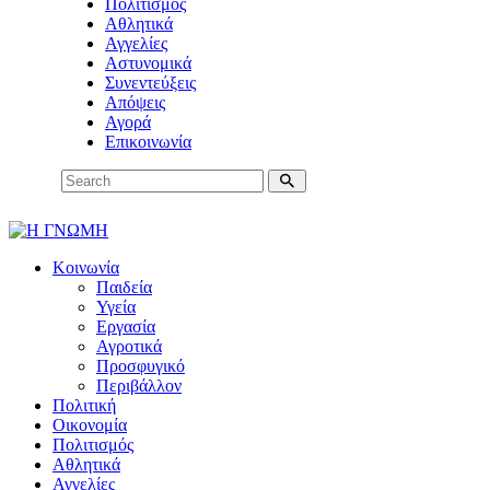
Πολιτισμός
Αθλητικά
Αγγελίες
Αστυνομικά
Συνεντεύξεις
Απόψεις
Αγορά
Επικοινωνία
Κοινωνία
Παιδεία
Υγεία
Εργασία
Αγροτικά
Προσφυγικό
Περιβάλλον
Πολιτική
Οικονομία
Πολιτισμός
Αθλητικά
Αγγελίες