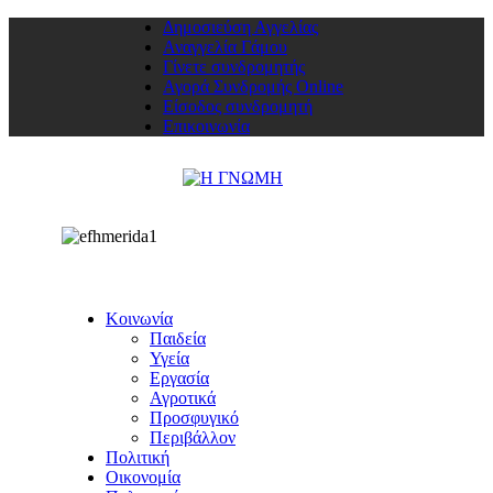
Δημοσιεύση Αγγελίας
Αναγγελία Γάμου
Γίνετε συνδρομητής
Αγορά Συνδρομής Online
Είσοδος συνδρομητή
Επικοινωνία
Κοινωνία
Παιδεία
Υγεία
Εργασία
Αγροτικά
Προσφυγικό
Περιβάλλον
Πολιτική
Οικονομία