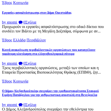
Έβρος
Κοινωνία
Εργασίες ασφαλτόστρωσης στον Δήμο Ορεστιάδας
by gnomi
0
Σχόλια
Προχωρούν οι εργασίες ασφαλτόστρωσης στο οδικό δίκτυο που
συνδέει τον Βάλτο με τη Μεγάλη Δοξιπάρα, σύμφωνα με αν...
Έβρος
Ελλάδα
Περιβάλλον
Κοινή ανακοίνωση περιβαλλοντικών οργανώσεων που καταγγέλουν
παράνομη υλοτόμηση στα ελληνοβουλγαρικά σύνορα
by gnomi
0
Σχόλια
Τρεις περιβαλλοντικές οργανώσεις, μεταξύ των οποίων και η
Εταιρεία Προστασίας Βιοποικιλότητας Θράκης (ΕΠΒΘ), ζητ...
Έβρος
Κοινωνία
Ο Δήμος Αλεξανδρούπολης συγχαίρει την ερυθροσταυρίτισσα Σταυρού
Ειρήνη Παπάζογλου για την ανθρωπιστικη αποστολή στη Βενεζουέλα
by gnomi
0
Σχόλια
Ο Δήμος Αλεξανδρούπολης συγχαίρει την εθελόντρια του