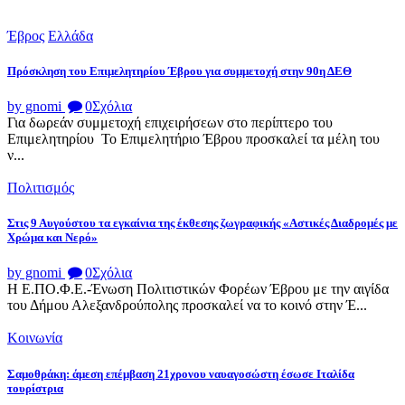
Έβρος
Ελλάδα
Πρόσκληση του Επιμελητηρίου Έβρου για συμμετοχή στην 90η ΔΕΘ
by gnomi
0
Σχόλια
Για δωρεάν συμμετοχή επιχειρήσεων στο περίπτερο του
Επιμελητηρίου Το Επιμελητήριο Έβρου προσκαλεί τα μέλη του
ν...
Πολιτισμός
Στις 9 Αυγούστου τα εγκαίνια της έκθεσης ζωγραφικής «Αστικές Διαδρομές με
Χρώμα και Νερό»
by gnomi
0
Σχόλια
Η Ε.ΠΟ.Φ.Ε.-Ένωση Πολιτιστικών Φορέων Έβρου με την αιγίδα
του Δήμου Αλεξανδρούπολης προσκαλεί να το κοινό στην Έ...
Κοινωνία
Σαμοθράκη: άμεση επέμβαση 21χρονου ναυαγοσώστη έσωσε Ιταλίδα
τουρίστρια