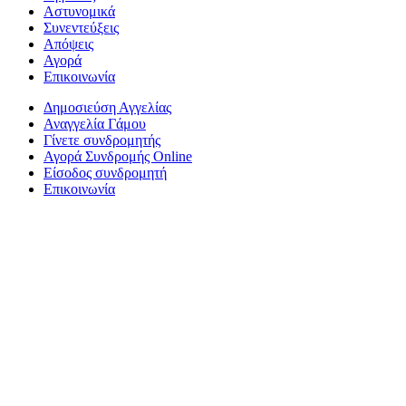
Αστυνομικά
Συνεντεύξεις
Απόψεις
Αγορά
Επικοινωνία
Δημοσιεύση Αγγελίας
Αναγγελία Γάμου
Γίνετε συνδρομητής
Αγορά Συνδρομής Online
Είσοδος συνδρομητή
Επικοινωνία