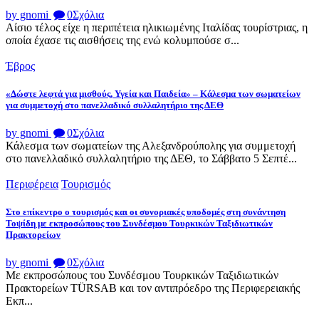
by gnomi
0
Σχόλια
Αίσιο τέλος είχε η περιπέτεια ηλικιωμένης Ιταλίδας τουρίστριας, η
οποία έχασε τις αισθήσεις της ενώ κολυμπούσε σ...
Έβρος
«Δώστε λεφτά για μισθούς, Υγεία και Παιδεία» – Κάλεσμα των σωματείων
για συμμετοχή στο πανελλαδικό συλλαλητήριο της ΔΕΘ
by gnomi
0
Σχόλια
Κάλεσμα των σωματείων της Αλεξανδρούπολης για συμμετοχή
στο πανελλαδικό συλλαλητήριο της ΔΕΘ, το Σάββατο 5 Σεπτέ...
Περιφέρεια
Τουρισμός
Στο επίκεντρο ο τουρισμός και οι συνοριακές υποδομές στη συνάντηση
Τοψίδη με εκπροσώπους του Συνδέσμου Τουρκικών Ταξιδιωτικών
Πρακτορείων
by gnomi
0
Σχόλια
Με εκπροσώπους του Συνδέσμου Τουρκικών Ταξιδιωτικών
Πρακτορείων TÜRSAB και τον αντιπρόεδρο της Περιφερειακής
Εκπ...