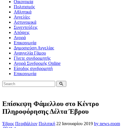
Οικονομία
Πολιτισμός
Αθλητικά
Αγγελίες
Αστυνομικά
Συνεντεύξεις
Απόψεις
Αγορά
Επικοινωνία
Δημοσιεύση Αγγελίας
Αναγγελία Γάμου
Γίνετε συνδρομητής
Αγορά Συνδρομής Online
Είσοδος συνδρομητή
Επικοινωνία
Επίσκεψη Φάμελλου στο Κέντρο
Πληροφόρησης Δέλτα Έβρου
Έβρος
Περιβάλλον
Πολιτική
22 Ιανουαρίου 2019
by news-room