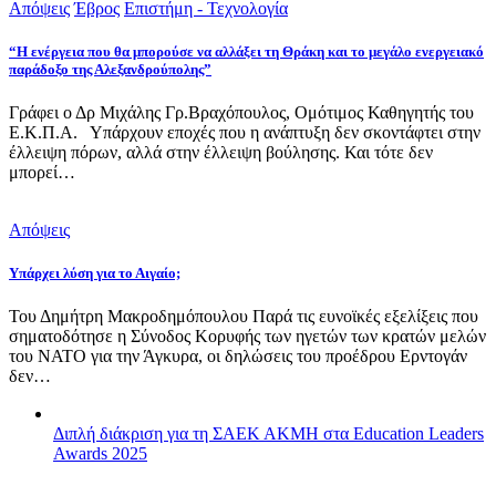
Απόψεις
Έβρος
Επιστήμη - Τεχνολογία
“Η ενέργεια που θα μπορούσε να αλλάξει τη Θράκη και το μεγάλο ενεργειακό
παράδοξο της Αλεξανδρούπολης”
Γράφει ο Δρ Μιχάλης Γρ.Βραχόπουλος, Ομότιμος Καθηγητής του
Ε.Κ.Π.Α. Υπάρχουν εποχές που η ανάπτυξη δεν σκοντάφτει στην
έλλειψη πόρων, αλλά στην έλλειψη βούλησης. Και τότε δεν
μπορεί…
Απόψεις
Υπάρχει λύση για το Αιγαίο;
Του Δημήτρη Μακροδημόπουλου Παρά τις ευνοϊκές εξελίξεις που
σηματοδότησε η Σύνοδος Κορυφής των ηγετών των κρατών μελών
του ΝΑΤΟ για την Άγκυρα, οι δηλώσεις του προέδρου Ερντογάν
δεν…
Διπλή διάκριση για τη ΣΑΕΚ ΑΚΜΗ στα Education Leaders
Awards 2025