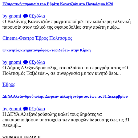
Εξαιρετική παρουσία του Εβρίτη Κανοτζιάν στο Παγκόσμιο Κ20
by gnomi
0
Σχόλια
Ο Βαλάντης Κανοντζιάν πραγματοποίησε την καλύτερη ελληνική
παρουσία στον τελικό της σφαιροβολίας στην πρώτη ημέρ...
Cinema-Θέατρο
Έβρος
Πολιτισμός
Ο κινητός κινηματογράφος «ταξιδεύει» στην Κίρκη
by gnomi
0
Σχόλια
Ο Δήμος Αλεξανδρούπολης, στο πλαίσιο του προγράμματος «Ο
Πολιτισμός Ταξιδεύει», σε συνεργασία με τον κινητό θερι...
Έβρος
ΔΕΥΑ Αλεξανδρούπολης: Δωρεάν αλλαγή ονόματος έως τις 31 Δεκεμβρίου
by gnomi
0
Σχόλια
Η ΔΕΥΑ Αλεξανδρούπολης καλεί τους δημότες να
επικαιροποιήσουν τα στοιχεία των παροχών ύδρευσης έως τις 31
Δεκεμβ...
ΨΗΦΙΑΚΗ ΕΚΔΟΣΗ