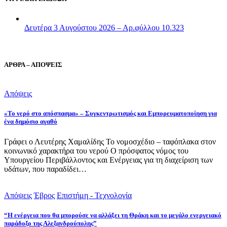
Δευτέρα 3 Αυγούστου 2026 – Αρ.φύλλου 10.323
ΑΡΘΡΑ – ΑΠΟΨΕΙΣ
Απόψεις
«Το νερό στο απόσπασμα» – Συγκεντρωτισμός και Εμπορευματοποίηση για
ένα δημόσιο αγαθό
Γράφει ο Λευτέρης Χαμαλίδης Το νομοσχέδιο – ταφόπλακα στον
κοινωνικό χαρακτήρα του νερού Ο πρόσφατος νόμος του
Υπουργείου Περιβάλλοντος και Ενέργειας για τη διαχείριση των
υδάτων, που παραδίδει…
Απόψεις
Έβρος
Επιστήμη - Τεχνολογία
“Η ενέργεια που θα μπορούσε να αλλάξει τη Θράκη και το μεγάλο ενεργειακό
παράδοξο της Αλεξανδρούπολης”