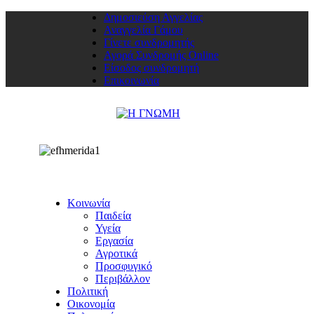
Δημοσιεύση Αγγελίας
Αναγγελία Γάμου
Γίνετε συνδρομητής
Αγορά Συνδρομής Online
Είσοδος συνδρομητή
Επικοινωνία
Κοινωνία
Παιδεία
Υγεία
Εργασία
Αγροτικά
Προσφυγικό
Περιβάλλον
Πολιτική
Οικονομία