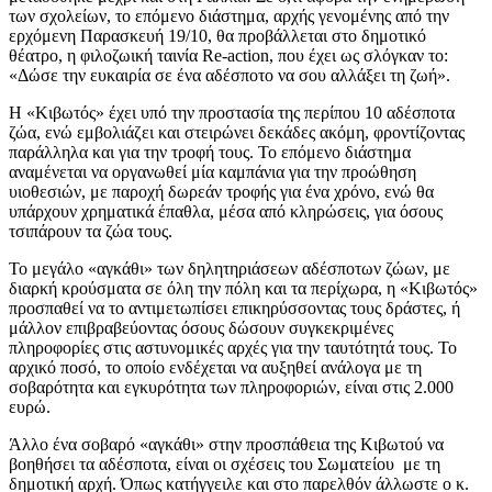
των σχολείων, το επόμενο διάστημα, αρχής γενομένης από την
ερχόμενη Παρασκευή 19/10, θα προβάλλεται στο δημοτικό
θέατρο, η φιλοζωική ταινία Re-action, που έχει ως σλόγκαν το:
«Δώσε την ευκαιρία σε ένα αδέσποτο να σου αλλάξει τη ζωή».
Η «Κιβωτός» έχει υπό την προστασία της περίπου 10 αδέσποτα
ζώα, ενώ εμβολιάζει και στειρώνει δεκάδες ακόμη, φροντίζοντας
παράλληλα και για την τροφή τους. Το επόμενο διάστημα
αναμένεται να οργανωθεί μία καμπάνια για την προώθηση
υιοθεσιών, με παροχή δωρεάν τροφής για ένα χρόνο, ενώ θα
υπάρχουν χρηματικά έπαθλα, μέσα από κληρώσεις, για όσους
τσιπάρουν τα ζώα τους.
Το μεγάλο «αγκάθι» των δηλητηριάσεων αδέσποτων ζώων, με
διαρκή κρούσματα σε όλη την πόλη και τα περίχωρα, η «Κιβωτός»
προσπαθεί να το αντιμετωπίσει επικηρύσσοντας τους δράστες, ή
μάλλον επιβραβεύοντας όσους δώσουν συγκεκριμένες
πληροφορίες στις αστυνομικές αρχές για την ταυτότητά τους. Το
αρχικό ποσό, το οποίο ενδέχεται να αυξηθεί ανάλογα με τη
σοβαρότητα και εγκυρότητα των πληροφοριών, είναι στις 2.000
ευρώ.
Άλλο ένα σοβαρό «αγκάθι» στην προσπάθεια της Κιβωτού να
βοηθήσει τα αδέσποτα, είναι οι σχέσεις του Σωματείου με τη
δημοτική αρχή. Όπως κατήγγειλε και στο παρελθόν άλλωστε ο κ.