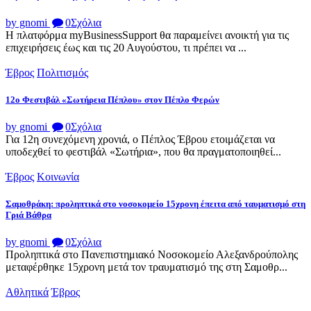
by gnomi
0
Σχόλια
Η πλατφόρμα myBusinessSupport θα παραμείνει ανοικτή για τις
επιχειρήσεις έως και τις 20 Αυγούστου, τι πρέπει να ...
Έβρος
Πολιτισμός
12ο Φεστιβάλ «Σωτήρεια Πέπλου» στον Πέπλο Φερών
by gnomi
0
Σχόλια
Για 12η συνεχόμενη χρονιά, ο Πέπλος Έβρου ετοιμάζεται να
υποδεχθεί το φεστιβάλ «Σωτήρια», που θα πραγματοποιηθεί...
Έβρος
Κοινωνία
Σαμοθράκη: προληπτικά στο νοσοκομείο 15χρονη έπειτα από ταυματισμό στη
Γριά Βάθρα
by gnomi
0
Σχόλια
Προληπτικά στο Πανεπιστημιακό Νοσοκομείο Αλεξανδρούπολης
μεταφέρθηκε 15χρονη μετά τον τραυματισμό της στη Σαμοθρ...
Αθλητικά
Έβρος