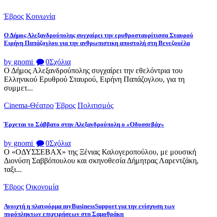
Έβρος
Κοινωνία
Ο Δήμος Αλεξανδρούπολης συγχαίρει την ερυθροσταυρίτισσα Σταυρού
Ειρήνη Παπάζογλου για την ανθρωπιστικη αποστολή στη Βενεζουέλα
by gnomi
0
Σχόλια
Ο Δήμος Αλεξανδρούπολης συγχαίρει την εθελόντρια του
Ελληνικού Ερυθρού Σταυρού, Ειρήνη Παπάζογλου, για τη
συμμετ...
Cinema-Θέατρο
Έβρος
Πολιτισμός
Έρχεται το Σάββατο στην Αλεξανδρούπολη ο «Οδυσσεβάχ»
by gnomi
0
Σχόλια
Ο «ΟΔΥΣΣΕΒΑΧ» της Ξένιας Καλογεροπούλου, με μουσική
Διονύση Σαββόπουλου και σκηνοθεσία Δήμητρας Λαρεντζάκη,
ταξι...
Έβρος
Οικονομία
Ανοιχτή η πλατφόρμα myBusinessSupport για την ενίσχυση των
πυρόπληκτων επιχειρήσεων στη Σαμοθράκη