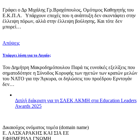
Γράφει ο Δρ Μιχάλης Γρ.Βραχόπουλος, Ομότιμος Καθηγητής του
Ε.Κ.Π.Α. Υπάρχουν εποχές που η ανάπτυξη δεν σκοντάφτει στην
έλλειψη πόρων, αλλά στην έλλειψη βούλησης. Και τότε δεν
μπορεί…
Απόψεις
Υπάρχει λύση για το Αιγαίο;
Του Δημήτρη Μακροδημόπουλου Παρά τις ευνοϊκές εξελίξεις που
σηματοδότησε η Σύνοδος Κορυφής των ηγετών των κρατών μελών
του ΝΑΤΟ για την Άγκυρα, οι δηλώσεις του προέδρου Ερντογάν
δεν…
Διπλή διάκριση για τη ΣΑΕΚ ΑΚΜΗ στα Education Leaders
Awards 2025
Δικαιούχος ονόματος τομέα (domain name)
Ε. ΛΑΣΚΑΡΑΚΗΣ ΚΑΙ ΣΙΑ ΕΕ
ΕΦΗΜΕΡΙΔΑ ΓΝΩΜΗ