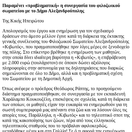
Παραμένει «προβληματική» η συνεργασία του φιλοζωικού
σωματείου με το Δήμο Αλεξανδρούπολης
Της Κικής Ηπειρώτου
Απολογισμός του έργου και ενημέρωση για τον σχεδιασμό
δράσεων στο άμεσο μέλλον έγινε κατά τη διάρκεια της έκτακτης
γενικής συνέλευσης του Φιλοζωικού Σωματείου Αλεξανδρούπολης
«Κιβωτός», που πραγματοποιήθηκε πριν λίγες μέρες σε ξενοδοχείο
της πόλης. Στο επίκεντρο βρέθηκε η ενημέρωση των μαθητών,
στην οποία δίνει ιδιαίτερη βαρύτητα η «Κιβωτός», η επιβράβευση
με 2.000 ευρώ (τουλάχιστον) σε όποιον δώσει αξιόλογος
πληροφορίες στην αστυνομία για τις δηλητηριάσεις που διαρκώς
σημειώνονται σε όλο το Δήμο, αλλά και η προβληματική σχέση
του Σωματείου με τη Δημοτική Αρχή.
Όπως ανέφερε ο πρόεδρος Θεόδωρος Ράπτης, το προηγούμενο
διάστημα πραγματοποιήθηκαν, σε συνεργασία με τον εκπαιδευτή
Χαράλαμπο Κουκουζέλη, επισκέψεις σε σχολεία, κατά τη διάρκεια
των οποίων, οι μαθητές είχαν την ευκαιρία να ενημερωθούν για τη
σωστή συμπεριφορά μας απέναντι στα ζώα και να λύσουν όλες τις
απορίες τους. Παράλληλα, η «Κιβωτός» και το τηλεοπτικό σποτ της
κατά της κακοποίησης των ζώων, πέρα από τους ελληνικούς
τηλεοπτικούς σταθμούς που το πρόβαλαν αφιλοκερδώς,
μεταδόθηκε μέχρι και στη Γαλλία! Σε ό,τι αφορά την ενημέρωση