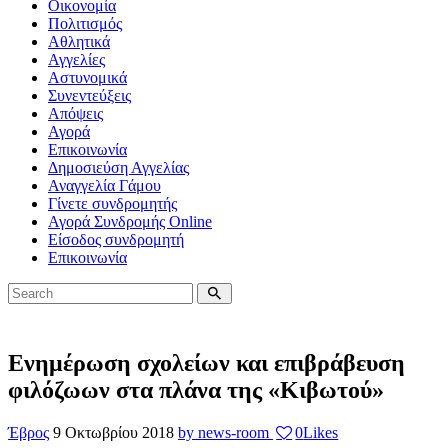
Οικονομία
Πολιτισμός
Αθλητικά
Αγγελίες
Αστυνομικά
Συνεντεύξεις
Απόψεις
Αγορά
Επικοινωνία
Δημοσιεύση Αγγελίας
Αναγγελία Γάμου
Γίνετε συνδρομητής
Αγορά Συνδρομής Online
Είσοδος συνδρομητή
Επικοινωνία
Ενημέρωση σχολείων και επιβράβευση
φιλόζωων στα πλάνα της «Κιβωτού»
Έβρος
9 Οκτωβρίου 2018
by news-room
0
Likes