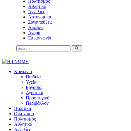
Πολιτισμός
Αθλητικά
Αγγελίες
Αστυνομικά
Συνεντεύξεις
Απόψεις
Αγορά
Επικοινωνία
Κοινωνία
Παιδεία
Υγεία
Εργασία
Αγροτικά
Προσφυγικό
Περιβάλλον
Πολιτική
Οικονομία
Πολιτισμός
Αθλητικά
Αγγελίες