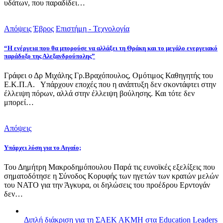
υδάτων, που παραδίδει…
Απόψεις
Έβρος
Επιστήμη - Τεχνολογία
“Η ενέργεια που θα μπορούσε να αλλάξει τη Θράκη και το μεγάλο ενεργειακό
παράδοξο της Αλεξανδρούπολης”
Γράφει ο Δρ Μιχάλης Γρ.Βραχόπουλος, Ομότιμος Καθηγητής του
Ε.Κ.Π.Α. Υπάρχουν εποχές που η ανάπτυξη δεν σκοντάφτει στην
έλλειψη πόρων, αλλά στην έλλειψη βούλησης. Και τότε δεν
μπορεί…
Απόψεις
Υπάρχει λύση για το Αιγαίο;
Του Δημήτρη Μακροδημόπουλου Παρά τις ευνοϊκές εξελίξεις που
σηματοδότησε η Σύνοδος Κορυφής των ηγετών των κρατών μελών
του ΝΑΤΟ για την Άγκυρα, οι δηλώσεις του προέδρου Ερντογάν
δεν…
Διπλή διάκριση για τη ΣΑΕΚ ΑΚΜΗ στα Education Leaders