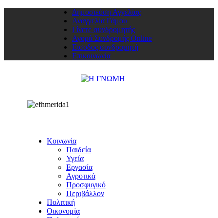
Δημοσιεύση Αγγελίας
Αναγγελία Γάμου
Γίνετε συνδρομητής
Αγορά Συνδρομής Online
Είσοδος συνδρομητή
Επικοινωνία
Κοινωνία
Παιδεία
Υγεία
Εργασία
Αγροτικά
Προσφυγικό
Περιβάλλον
Πολιτική
Οικονομία