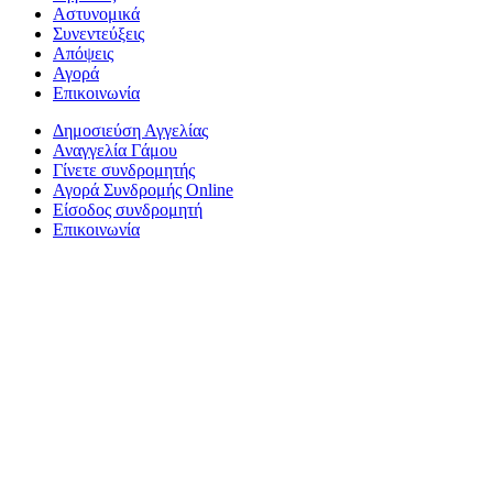
Αστυνομικά
Συνεντεύξεις
Απόψεις
Αγορά
Επικοινωνία
Δημοσιεύση Αγγελίας
Αναγγελία Γάμου
Γίνετε συνδρομητής
Αγορά Συνδρομής Online
Είσοδος συνδρομητή
Επικοινωνία