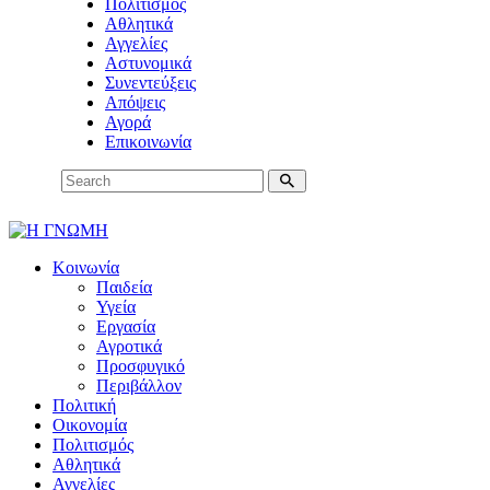
Πολιτισμός
Αθλητικά
Αγγελίες
Αστυνομικά
Συνεντεύξεις
Απόψεις
Αγορά
Επικοινωνία
Κοινωνία
Παιδεία
Υγεία
Εργασία
Αγροτικά
Προσφυγικό
Περιβάλλον
Πολιτική
Οικονομία
Πολιτισμός
Αθλητικά
Αγγελίες