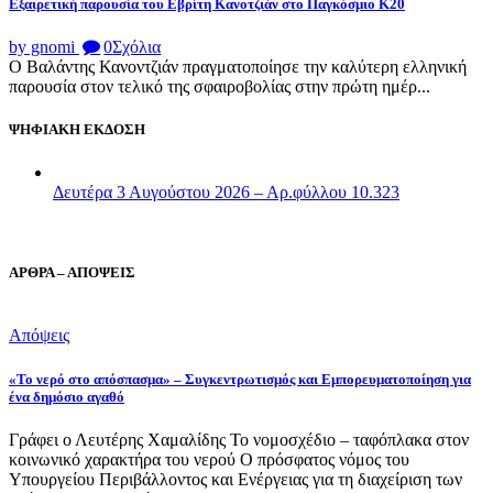
Εξαιρετική παρουσία του Εβρίτη Κανοτζιάν στο Παγκόσμιο Κ20
by gnomi
0
Σχόλια
Ο Βαλάντης Κανοντζιάν πραγματοποίησε την καλύτερη ελληνική
παρουσία στον τελικό της σφαιροβολίας στην πρώτη ημέρ...
ΨΗΦΙΑΚΗ ΕΚΔΟΣΗ
Δευτέρα 3 Αυγούστου 2026 – Αρ.φύλλου 10.323
ΑΡΘΡΑ – ΑΠΟΨΕΙΣ
Απόψεις
«Το νερό στο απόσπασμα» – Συγκεντρωτισμός και Εμπορευματοποίηση για
ένα δημόσιο αγαθό
Γράφει ο Λευτέρης Χαμαλίδης Το νομοσχέδιο – ταφόπλακα στον
κοινωνικό χαρακτήρα του νερού Ο πρόσφατος νόμος του
Υπουργείου Περιβάλλοντος και Ενέργειας για τη διαχείριση των