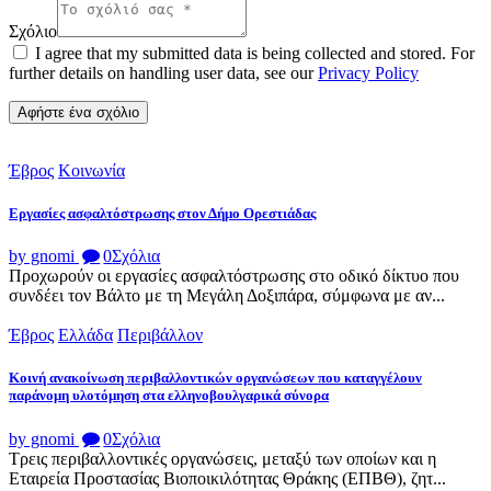
Σχόλιο
I agree that my submitted data is being collected and stored. For
further details on handling user data, see our
Privacy Policy
Έβρος
Κοινωνία
Εργασίες ασφαλτόστρωσης στον Δήμο Ορεστιάδας
by gnomi
0
Σχόλια
Προχωρούν οι εργασίες ασφαλτόστρωσης στο οδικό δίκτυο που
συνδέει τον Βάλτο με τη Μεγάλη Δοξιπάρα, σύμφωνα με αν...
Έβρος
Ελλάδα
Περιβάλλον
Κοινή ανακοίνωση περιβαλλοντικών οργανώσεων που καταγγέλουν
παράνομη υλοτόμηση στα ελληνοβουλγαρικά σύνορα
by gnomi
0
Σχόλια
Τρεις περιβαλλοντικές οργανώσεις, μεταξύ των οποίων και η
Εταιρεία Προστασίας Βιοποικιλότητας Θράκης (ΕΠΒΘ), ζητ...