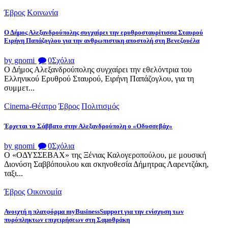
Έβρος
Κοινωνία
Ο Δήμος Αλεξανδρούπολης συγχαίρει την ερυθροσταυρίτισσα Σταυρού
Ειρήνη Παπάζογλου για την ανθρωπιστικη αποστολή στη Βενεζουέλα
by gnomi
0
Σχόλια
Ο Δήμος Αλεξανδρούπολης συγχαίρει την εθελόντρια του
Ελληνικού Ερυθρού Σταυρού, Ειρήνη Παπάζογλου, για τη
συμμετ...
Cinema-Θέατρο
Έβρος
Πολιτισμός
Έρχεται το Σάββατο στην Αλεξανδρούπολη ο «Οδυσσεβάχ»
by gnomi
0
Σχόλια
Ο «ΟΔΥΣΣΕΒΑΧ» της Ξένιας Καλογεροπούλου, με μουσική
Διονύση Σαββόπουλου και σκηνοθεσία Δήμητρας Λαρεντζάκη,
ταξι...
Έβρος
Οικονομία
Ανοιχτή η πλατφόρμα myBusinessSupport για την ενίσχυση των
πυρόπληκτων επιχειρήσεων στη Σαμοθράκη