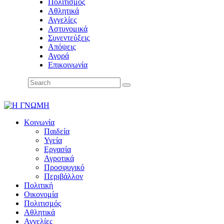
Πολιτισμός
Αθλητικά
Αγγελίες
Αστυνομικά
Συνεντεύξεις
Απόψεις
Αγορά
Επικοινωνία
Κοινωνία
Παιδεία
Υγεία
Εργασία
Αγροτικά
Προσφυγικό
Περιβάλλον
Πολιτική
Οικονομία
Πολιτισμός
Αθλητικά
Αγγελίες