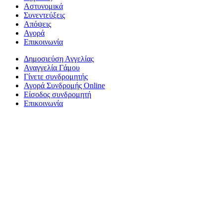
Αστυνομικά
Συνεντεύξεις
Απόψεις
Αγορά
Επικοινωνία
Δημοσιεύση Αγγελίας
Αναγγελία Γάμου
Γίνετε συνδρομητής
Αγορά Συνδρομής Online
Είσοδος συνδρομητή
Επικοινωνία