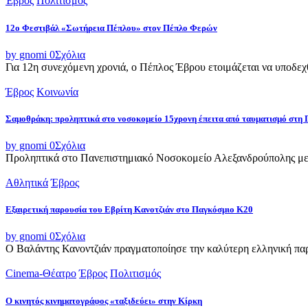
Έβρος
Πολιτισμός
12ο Φεστιβάλ «Σωτήρεια Πέπλου» στον Πέπλο Φερών
by gnomi
0
Σχόλια
Για 12η συνεχόμενη χρονιά, ο Πέπλος Έβρου ετοιμάζεται να υποδεχθ
Έβρος
Κοινωνία
Σαμοθράκη: προληπτικά στο νοσοκομείο 15χρονη έπειτα από ταυματισμό στη 
by gnomi
0
Σχόλια
Προληπτικά στο Πανεπιστημιακό Νοσοκομείο Αλεξανδρούπολης μετ
Αθλητικά
Έβρος
Εξαιρετική παρουσία του Εβρίτη Κανοτζιάν στο Παγκόσμιο Κ20
by gnomi
0
Σχόλια
Ο Βαλάντης Κανοντζιάν πραγματοποίησε την καλύτερη ελληνική παρο
Cinema-Θέατρο
Έβρος
Πολιτισμός
Ο κινητός κινηματογράφος «ταξιδεύει» στην Κίρκη