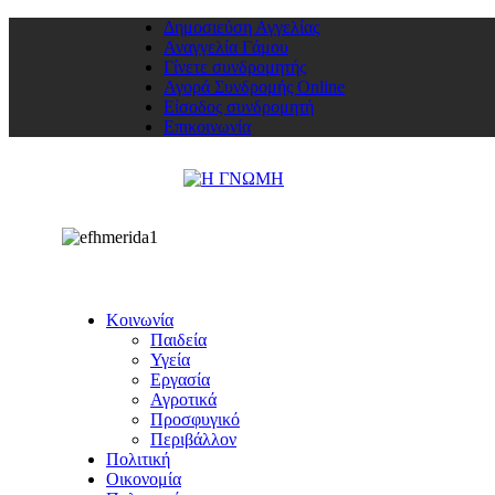
Δημοσιεύση Αγγελίας
Αναγγελία Γάμου
Γίνετε συνδρομητής
Αγορά Συνδρομής Online
Είσοδος συνδρομητή
Επικοινωνία
Κοινωνία
Παιδεία
Υγεία
Εργασία
Αγροτικά
Προσφυγικό
Περιβάλλον
Πολιτική
Οικονομία