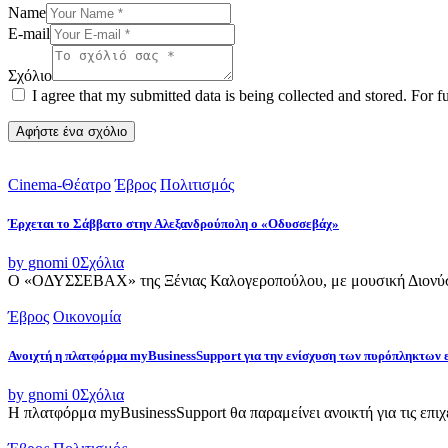
Name
E-mail
Σχόλιο
I agree that my submitted data is being collected and stored. For f
Cinema-Θέατρο
Έβρος
Πολιτισμός
Έρχεται το Σάββατο στην Αλεξανδρούπολη ο «Οδυσσεβάχ»
by gnomi
0
Σχόλια
Ο «ΟΔΥΣΣΕΒΑΧ» της Ξένιας Καλογεροπούλου, με μουσική Διονύση 
Έβρος
Οικονομία
Ανοιχτή η πλατφόρμα myBusinessSupport για την ενίσχυση των πυρόπληκτων
by gnomi
0
Σχόλια
Η πλατφόρμα myBusinessSupport θα παραμείνει ανοικτή για τις επιχει