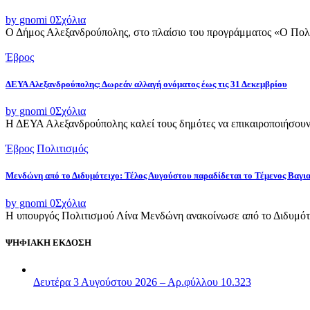
by gnomi
0
Σχόλια
Ο Δήμος Αλεξανδρούπολης, στο πλαίσιο του προγράμματος «Ο Πολιτι
Έβρος
ΔΕΥΑ Αλεξανδρούπολης: Δωρεάν αλλαγή ονόματος έως τις 31 Δεκεμβρίου
by gnomi
0
Σχόλια
Η ΔΕΥΑ Αλεξανδρούπολης καλεί τους δημότες να επικαιροποιήσουν τ
Έβρος
Πολιτισμός
Μενδώνη από το Διδυμότειχο: Τέλος Αυγούστου παραδίδεται το Τέμενος Βαγι
by gnomi
0
Σχόλια
Η υπουργός Πολιτισμού Λίνα Μενδώνη ανακοίνωσε από το Διδυμότε
ΨΗΦΙΑΚΗ ΕΚΔΟΣΗ
Δευτέρα 3 Αυγούστου 2026 – Αρ.φύλλου 10.323