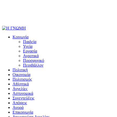
Κοινωνία
Παιδεία
Υγεία
Εργασία
Αγροτικά
Προσφυγικό
Περιβάλλον
Πολιτική
Οικονομία
Πολιτισμός
Αθλητικά
Αγγελίες
Αστυνομικά
Συνεντεύξεις
Απόψεις
Αγορά
Επικοινωνία
Δημοσιεύση Αγγελίας