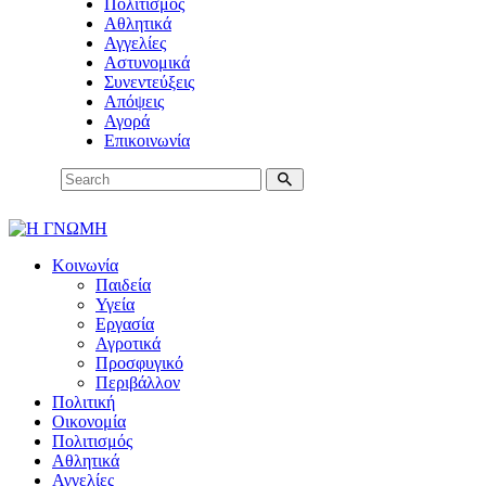
Πολιτισμός
Αθλητικά
Αγγελίες
Αστυνομικά
Συνεντεύξεις
Απόψεις
Αγορά
Επικοινωνία
Κοινωνία
Παιδεία
Υγεία
Εργασία
Αγροτικά
Προσφυγικό
Περιβάλλον
Πολιτική
Οικονομία
Πολιτισμός
Αθλητικά
Αγγελίες