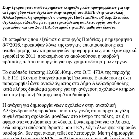
Στην έγκριση των αναθεωρημένων κτηριολογικών προγραμμάτων για την
ανέγερση δύο νέων σχολείων στην περιοχή του ΚΕΓΕ στην ανατολική
Αλεξανδρούπολη προχώρησε ο υπουργός Παιδείας Νίκος Φίλης. Στις νέες
σχολικές μονάδες θα γίνει η μετεγκατάσταση και λειτουργία του 4ου
γυμνασίου και του 2ου ΓΕΛ, δυναμικότητας 360 μαθητών έκαστο.
Οι αποφάσεις που εξέδωσε ο υπουργός Παιδείας, με ημερομηνία
8/7/2016, προέκυψαν λόγω της ανάγκης επικαιροποίησης και
αναθεώρησης των κτηριολογικών προγραμμάτων, που είχαν αρχικά
εγκριθεί το 2011, προκειμένου να ακολουθήσει η υποβολή
πρότασης από το υπουργείο για την χρηματοδότηση των έργων.
Το οικόπεδο έκτασης 12.068,40τ.μ. στο Ο.Τ. 473Α της περιοχής
Κ.Ε.Γ.Ε. (Κέντρο Επαγγελματικής Γεωργικής Εκπαίδευσης) έχει
παραχωρηθεί άνευ ανταλλάγματος στο Δήμο Αλεξανδρούπολης
κατά πλήρες δικαίωμα χρήσης για την ανέγερση σχολικών κτηρίων
από την (πρώην) Νομαρχιακή Αυτοδιοίκηση.
Η ανάγκη για δημιουργία νέων σχολείων στην ανατολική
Αλεξανδρούπολη προκύπτει από το γεγονός ότι υπάρχει μεγάλη
συγκέντρωση σχολικών μονάδων στο κέντρο της πόλης, σε ό,τι
αφορά στα γυμνάσια και τα λύκεια. Συγκεκριμένα για τα λύκεια,
ενώ υπάρχει απόφαση ίδρυσης 5ου ΓΕΛ, λόγω έλλειψης κτιριακών
υποδομών, δεν έχει ακόμη τεθεί σε λειτουργία. Με τη δημιουργία
νέου σχολείου στο ΚΕΓΕ, προβλέπεται να μεταφερθεί εκεί το 2ο