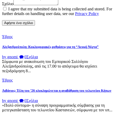
Σχόλιο
I agree that my submitted data is being collected and stored. For
further details on handling user data, see our
Privacy Policy
Έβρος
Αλεξανδρούπολη: Κυκλοφοριακές ρυθμίσεις για τη “Λευκή Νύχτα”
by gnomi
0
Σχόλια
Σύμφωνα με ανακοίνωση του Εμπορικού Συλλόγου
Αλεξανδρούπολης, από τις 17.00 το απόγευμα θα ισχύσει
πεζοδρόμηση 8...
Έβρος
Λιβάνιος: Τέλη του ’26 ολοκληρώνεται η αναβάθμιση του τελωνείου Κήπων
by gnomi
0
Σχόλια
«Πολύ σύντομα» η σύναψη προγραμματικής σύμβασης για τη
μετεγκατάσταση του τελωνείου Καστανεών, σύμφωνα με τον υπ...