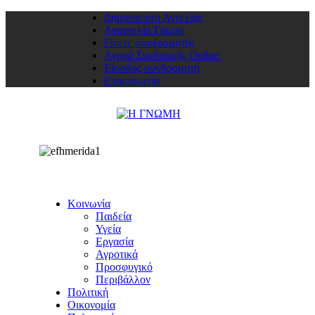
Δημοσιεύση Αγγελίας
Αναγγελία Γάμου
Γίνετε συνδρομητής
Αγορά Συνδρομής Online
Είσοδος συνδρομητή
Επικοινωνία
Κοινωνία
Παιδεία
Υγεία
Εργασία
Αγροτικά
Προσφυγικό
Περιβάλλον
Πολιτική
Οικονομία