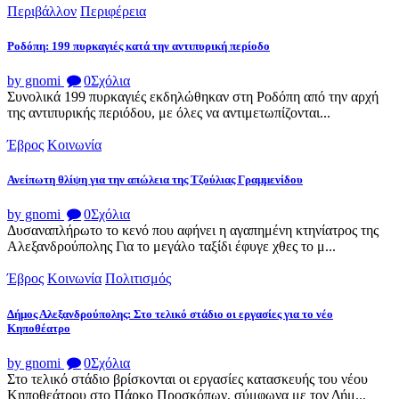
Περιβάλλον
Περιφέρεια
Ροδόπη: 199 πυρκαγιές κατά την αντιπυρική περίοδο
by gnomi
0
Σχόλια
Συνολικά 199 πυρκαγιές εκδηλώθηκαν στη Ροδόπη από την αρχή
της αντιπυρικής περιόδου, με όλες να αντιμετωπίζονται...
Έβρος
Κοινωνία
Ανείπωτη θλίψη για την απώλεια της Τζούλιας Γραμμενίδου
by gnomi
0
Σχόλια
Δυσαναπλήρωτο το κενό που αφήνει η αγαπημένη κτηνίατρος της
Αλεξανδρούπολης Για το μεγάλο ταξίδι έφυγε χθες το μ...
Έβρος
Κοινωνία
Πολιτισμός
Δήμος Αλεξανδρούπολης: Στο τελικό στάδιο οι εργασίες για το νέο
Κηποθέατρο
by gnomi
0
Σχόλια
Στο τελικό στάδιο βρίσκονται οι εργασίες κατασκευής του νέου
Κηποθεάτρου στο Πάρκο Προσκόπων, σύμφωνα με τον Δήμ...