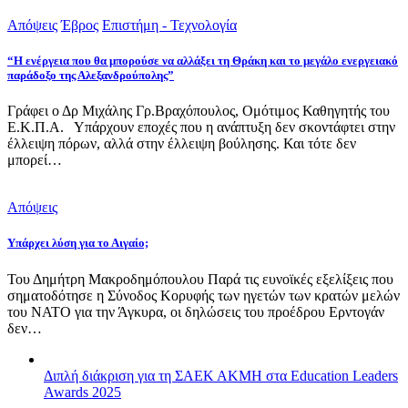
Απόψεις
Έβρος
Επιστήμη - Τεχνολογία
“Η ενέργεια που θα μπορούσε να αλλάξει τη Θράκη και το μεγάλο ενεργειακό
παράδοξο της Αλεξανδρούπολης”
Γράφει ο Δρ Μιχάλης Γρ.Βραχόπουλος, Ομότιμος Καθηγητής του
Ε.Κ.Π.Α. Υπάρχουν εποχές που η ανάπτυξη δεν σκοντάφτει στην
έλλειψη πόρων, αλλά στην έλλειψη βούλησης. Και τότε δεν
μπορεί…
Απόψεις
Υπάρχει λύση για το Αιγαίο;
Του Δημήτρη Μακροδημόπουλου Παρά τις ευνοϊκές εξελίξεις που
σηματοδότησε η Σύνοδος Κορυφής των ηγετών των κρατών μελών
του ΝΑΤΟ για την Άγκυρα, οι δηλώσεις του προέδρου Ερντογάν
δεν…
Διπλή διάκριση για τη ΣΑΕΚ ΑΚΜΗ στα Education Leaders
Awards 2025