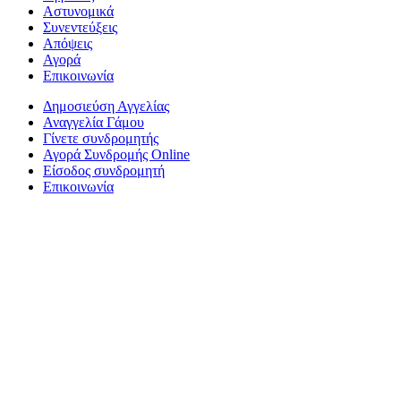
Αστυνομικά
Συνεντεύξεις
Απόψεις
Αγορά
Επικοινωνία
Δημοσιεύση Αγγελίας
Αναγγελία Γάμου
Γίνετε συνδρομητής
Αγορά Συνδρομής Online
Είσοδος συνδρομητή
Επικοινωνία