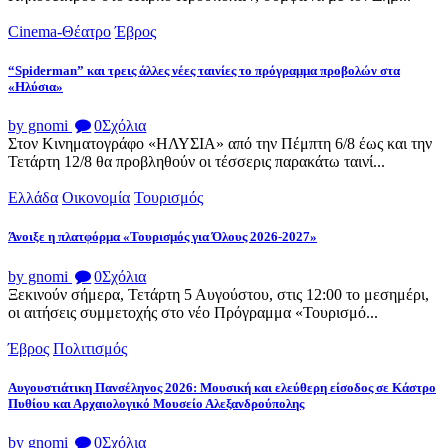
Cinema-Θέατρο
Έβρος
“Spiderman” και τρεις άλλες νέες ταινίες το πρόγραμμα προβολών στα
«Ηλύσια»
by gnomi
0
Σχόλια
Στον Κινηματογράφο «ΗΛΥΣΙΑ» από την Πέμπτη 6/8 έως και την
Τετάρτη 12/8 θα προβληθούν οι τέσσερις παρακάτω ταινί...
Ελλάδα
Οικονομία
Τουρισμός
Άνοιξε η πλατφόρμα «Τουρισμός για Όλους 2026-2027»
by gnomi
0
Σχόλια
Ξεκινούν σήμερα, Τετάρτη 5 Αυγούστου, στις 12:00 το μεσημέρι,
οι αιτήσεις συμμετοχής στο νέο Πρόγραμμα «Τουρισμό...
Έβρος
Πολιτισμός
Αυγουστιάτικη Πανσέληνος 2026: Μουσική και ελεύθερη είσοδος σε Κάστρο
Πυθίου και Αρχαιολογικό Μουσείο Αλεξανδρούπολης
by gnomi
0
Σχόλια