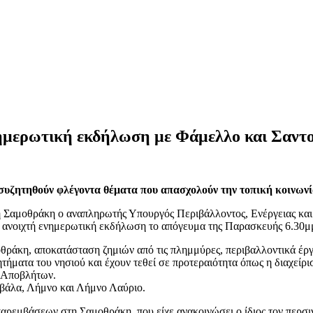
ημερωτική εκδήλωση με Φάμελλο και Σαντο
α συζητηθούν φλέγοντα θέματα που απασχολούν την τοπική κοινων
 Σαμοθράκη ο αναπληρωτής Υπουργός Περιβάλλοντος, Ενέργειας και
ε ανοιχτή ενημερωτική εκδήλωση το απόγευμα της Παρασκευής 6.30μμ
οθράκη, αποκατάσταση ζημιών από τις πλημμύρες, περιβαλλοντικά έρ
ητήματα του νησιού και έχουν τεθεί σε προτεραιότητα όπως η διαχεί
ς Αποβλήτων.
αβάλα, Λήμνο και Λήμνο Λαύριο.
αρεμβάσεων στη Σαμοθράκη, που είχε ανακοινώσει ο ίδιος τον περσινό