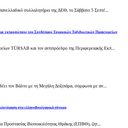
ανελλαδικό συλλαλητήριο της ΔΕΘ, το Σάββατο 5 Σεπτέ...
ίδη με εκπροσώπους του Συνδέσμου Τουρκικών Ταξιδιωτικών Πρακτορείων
ίων TÜRSAB και τον αντιπρόεδρο της Περιφερειακής Εκπ...
έει τον Βάλτο με τη Μεγάλη Δοξιπάρα, σύμφωνα με αν...
υλοτόμηση στα ελληνοβουλγαρικά σύνορα
εία Προστασίας Βιοποικιλότητας Θράκης (ΕΠΒΘ), ζητ...