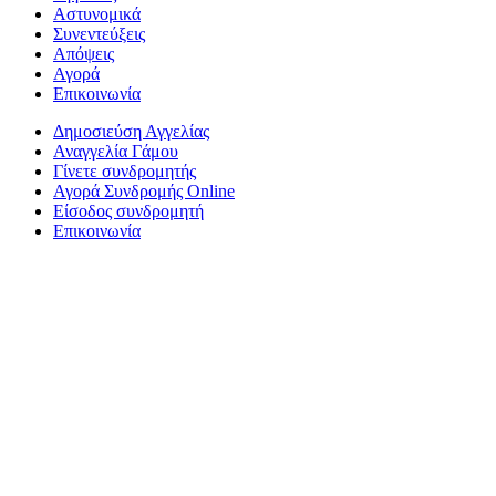
Αστυνομικά
Συνεντεύξεις
Απόψεις
Αγορά
Επικοινωνία
Δημοσιεύση Αγγελίας
Αναγγελία Γάμου
Γίνετε συνδρομητής
Αγορά Συνδρομής Online
Είσοδος συνδρομητή
Επικοινωνία