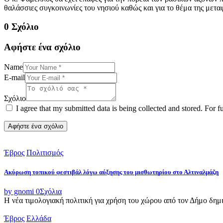
θαλάσσιες συγκοινωνίες του νησιού καθώς και για το θέμα της μετ
0 Σχόλιο
Αφήστε ένα σχόλιο
Name
E-mail
Σχόλιο
I agree that my submitted data is being collected and stored. For f
Έβρος
Πολιτισμός
Ακύρωση τοπικού φεστιβάλ λόγω αύξησης του μισθωτηρίου στο Αλτιναλμάζη
by gnomi
0
Σχόλια
Η νέα τιμολογιακή πολιτική για χρήση του χώρου από τον Δήμο δημι
Έβρος
Ελλάδα