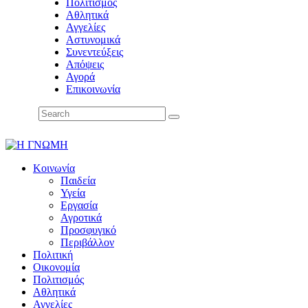
Πολιτισμός
Αθλητικά
Αγγελίες
Αστυνομικά
Συνεντεύξεις
Απόψεις
Αγορά
Επικοινωνία
Κοινωνία
Παιδεία
Υγεία
Εργασία
Αγροτικά
Προσφυγικό
Περιβάλλον
Πολιτική
Οικονομία
Πολιτισμός
Αθλητικά
Αγγελίες