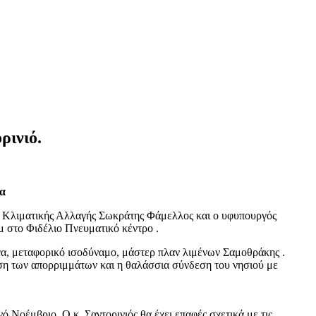
ρινιό.
ία
 Κλιματικής Αλλαγής Σωκράτης Φάμελλος και ο υφυπουργός
 στο Φιδέλιο Πνευματικό κέντρο .
γα, μεταφορικό ισοδύναμο, μάστερ πλαν λιμένων Σαμοθράκης .
ριση των απορριμμάτων και η θαλάσσια σύνδεση του νησιού με
 Νοέμβριο. Ο κ. Σαντορινιός θα έχει επαφές σχετικά με τις