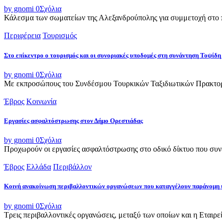
by gnomi
0
Σχόλια
Κάλεσμα των σωματείων της Αλεξανδρούπολης για συμμετοχή στο π
Περιφέρεια
Τουρισμός
Στο επίκεντρο ο τουρισμός και οι συνοριακές υποδομές στη συνάντηση Τοψ
by gnomi
0
Σχόλια
Με εκπροσώπους του Συνδέσμου Τουρκικών Ταξιδιωτικών Πρακτορε
Έβρος
Κοινωνία
Εργασίες ασφαλτόστρωσης στον Δήμο Ορεστιάδας
by gnomi
0
Σχόλια
Προχωρούν οι εργασίες ασφαλτόστρωσης στο οδικό δίκτυο που συνδ
Έβρος
Ελλάδα
Περιβάλλον
Κοινή ανακοίνωση περιβαλλοντικών οργανώσεων που καταγγέλουν παράνομη 
by gnomi
0
Σχόλια
Τρεις περιβαλλοντικές οργανώσεις, μεταξύ των οποίων και η Εταιρ