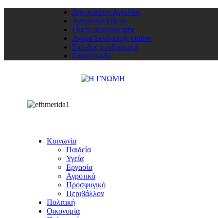
Δημοσιεύση Αγγελίας
Αναγγελία Γάμου
Γίνετε συνδρομητής
Αγορά Συνδρομής Online
Είσοδος συνδρομητή
Επικοινωνία
Κοινωνία
Παιδεία
Υγεία
Εργασία
Αγροτικά
Προσφυγικό
Περιβάλλον
Πολιτική
Οικονομία