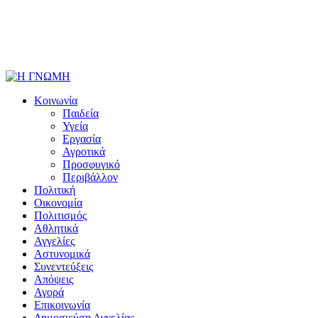
Κοινωνία
Παιδεία
Υγεία
Εργασία
Αγροτικά
Προσφυγικό
Περιβάλλον
Πολιτική
Οικονομία
Πολιτισμός
Αθλητικά
Αγγελίες
Αστυνομικά
Συνεντεύξεις
Απόψεις
Αγορά
Επικοινωνία
Δημοσιεύση Αγγελίας