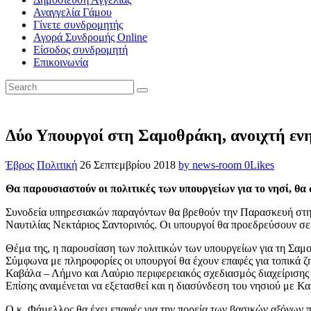
Αναγγελία Γάμου
Γίνετε συνδρομητής
Αγορά Συνδρομής Online
Είσοδος συνδρομητή
Επικοινωνία
Δύο Υπουργοί στη Σαμοθράκη, ανοιχτή εν
Έβρος
Πολιτική
26 Σεπτεμβρίου 2018
by news-room
0
Likes
Θα παρουσιαστούν οι πολιτικές των υπουργείων για το νησί, θ
Συνοδεία υπηρεσιακών παραγόντων θα βρεθούν την Παρασκευή στη
Ναυτιλίας Νεκτάριος Σαντορινιός. Οι υπουργοί θα προεδρεύσουν σ
Θέμα της, η παρουσίαση των πολιτικών των υπουργείων για τη Σαμ
Σύμφωνα με πληροφορίες οι υπουργοί θα έχουν επαφές για τοπικά ζ
Καβάλα – Λήμνο και Λαύριο περιφερειακός σχεδιασμός διαχείριση
Επίσης αναμένεται να εξετασθεί και η διασύνδεση του νησιού με Κ
Ο κ. Φάμελλος θα έχει επαφές για την πορεία των βασικών αξόνων π