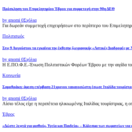
Πρόσκληση του Επιμελητηρίου Έβρου για συμμετοχή στην 90η ΔΕΘ
by gnomi
0
Σχόλια
Για δωρεάν συμμετοχή επιχειρήσεων στο περίπτερο του Επιμελητηρ
Πολιτισμός
Στις 9 Αυγούστου τα εγκαίνια της έκθεσης ζωγραφικής «Αστικές Διαδρομές με
by gnomi
0
Σχόλια
Η Ε.ΠΟ.Φ.Ε.-Ένωση Πολιτιστικών Φορέων Έβρου με την αιγίδα του
Κοινωνία
Σαμοθράκη: άμεση επέμβαση 21χρονου ναυαγοσώστη έσωσε Ιταλίδα τουρίστρ
by gnomi
0
Σχόλια
Αίσιο τέλος είχε η περιπέτεια ηλικιωμένης Ιταλίδας τουρίστριας, η 
Έβρος
«Δώστε λεφτά για μισθούς, Υγεία και Παιδεία» – Κάλεσμα των σωματείων για