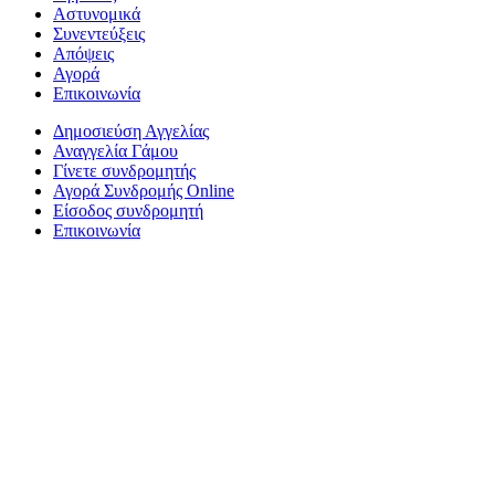
Αστυνομικά
Συνεντεύξεις
Απόψεις
Αγορά
Επικοινωνία
Δημοσιεύση Αγγελίας
Αναγγελία Γάμου
Γίνετε συνδρομητής
Αγορά Συνδρομής Online
Είσοδος συνδρομητή
Επικοινωνία