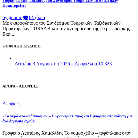
Τοψίδη με εκπροσώπους του Συνδέσμου Τουρκικών Ταξιδιωτικών
Πρακτορείων
by gnomi
0
Σχόλια
Με εκπροσώπους του Συνδέσμου Τουρκικών Ταξιδιωτικών
Πρακτορείων TÜRSAB και τον αντιπρόεδρο της Περιφερειακής
Εκπ...
ΨΗΦΙΑΚΗ ΕΚΔΟΣΗ
Δευτέρα 3 Αυγούστου 2026 – Αρ.φύλλου 10.323
ΑΡΘΡΑ – ΑΠΟΨΕΙΣ
Απόψεις
«Το νερό στο απόσπασμα» – Συγκεντρωτισμός και Εμπορευματοποίηση για
ένα δημόσιο αγαθό
Γράφει ο Λευτέρης Χαμαλίδης Το νομοσχέδιο – ταφόπλακα στον