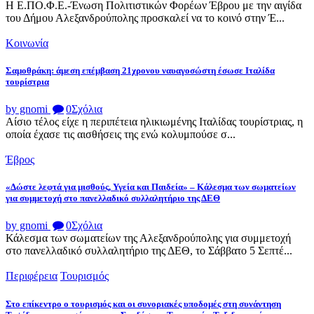
Η Ε.ΠΟ.Φ.Ε.-Ένωση Πολιτιστικών Φορέων Έβρου με την αιγίδα
του Δήμου Αλεξανδρούπολης προσκαλεί να το κοινό στην Έ...
Κοινωνία
Σαμοθράκη: άμεση επέμβαση 21χρονου ναυαγοσώστη έσωσε Ιταλίδα
τουρίστρια
by gnomi
0
Σχόλια
Αίσιο τέλος είχε η περιπέτεια ηλικιωμένης Ιταλίδας τουρίστριας, η
οποία έχασε τις αισθήσεις της ενώ κολυμπούσε σ...
Έβρος
«Δώστε λεφτά για μισθούς, Υγεία και Παιδεία» – Κάλεσμα των σωματείων
για συμμετοχή στο πανελλαδικό συλλαλητήριο της ΔΕΘ
by gnomi
0
Σχόλια
Κάλεσμα των σωματείων της Αλεξανδρούπολης για συμμετοχή
στο πανελλαδικό συλλαλητήριο της ΔΕΘ, το Σάββατο 5 Σεπτέ...
Περιφέρεια
Τουρισμός
Στο επίκεντρο ο τουρισμός και οι συνοριακές υποδομές στη συνάντηση