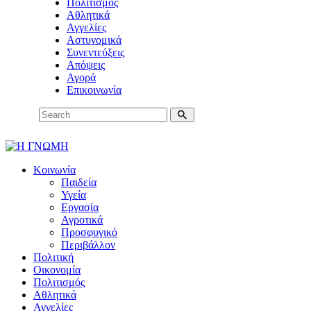
Πολιτισμός
Αθλητικά
Αγγελίες
Αστυνομικά
Συνεντεύξεις
Απόψεις
Αγορά
Επικοινωνία
Κοινωνία
Παιδεία
Υγεία
Εργασία
Αγροτικά
Προσφυγικό
Περιβάλλον
Πολιτική
Οικονομία
Πολιτισμός
Αθλητικά
Αγγελίες