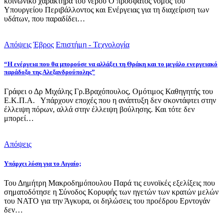
κοινωνικό χαρακτήρα του νερού Ο πρόσφατος νόμος του
Υπουργείου Περιβάλλοντος και Ενέργειας για τη διαχείριση των
υδάτων, που παραδίδει…
Απόψεις
Έβρος
Επιστήμη - Τεχνολογία
“Η ενέργεια που θα μπορούσε να αλλάξει τη Θράκη και το μεγάλο ενεργειακό
παράδοξο της Αλεξανδρούπολης”
Γράφει ο Δρ Μιχάλης Γρ.Βραχόπουλος, Ομότιμος Καθηγητής του
Ε.Κ.Π.Α. Υπάρχουν εποχές που η ανάπτυξη δεν σκοντάφτει στην
έλλειψη πόρων, αλλά στην έλλειψη βούλησης. Και τότε δεν
μπορεί…
Απόψεις
Υπάρχει λύση για το Αιγαίο;
Του Δημήτρη Μακροδημόπουλου Παρά τις ευνοϊκές εξελίξεις που
σηματοδότησε η Σύνοδος Κορυφής των ηγετών των κρατών μελών
του ΝΑΤΟ για την Άγκυρα, οι δηλώσεις του προέδρου Ερντογάν
δεν…