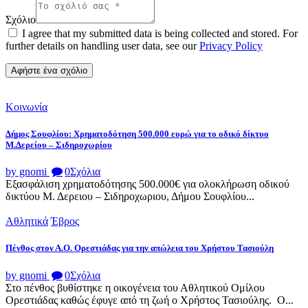
Σχόλιο
I agree that my submitted data is being collected and stored. For
further details on handling user data, see our
Privacy Policy
Κοινωνία
Δήμος Σουφλίου: Χρηματοδότηση 500.000 ευρώ για το οδικό δίκτυο
Μ.Δερείου – Σιδηροχωρίου
by gnomi
0
Σχόλια
Εξασφάλιση χρηματοδότησης 500.000€ για ολοκλήρωση οδικού
δικτύου Μ. Δερειου – Σιδηροχωριου, Δήμου Σουφλίου...
Αθλητικά
Έβρος
Πένθος στον Α.Ο. Ορεστιάδας για την απώλεια του Χρήστου Τασιούλη
by gnomi
0
Σχόλια
Στο πένθος βυθίστηκε η οικογένεια του Αθλητικού Ομίλου
Ορεστιάδας καθώς έφυγε από τη ζωή ο Χρήστος Τασιούλης. Ο...