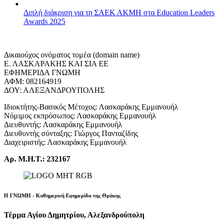
Διπλή διάκριση για τη ΣΑΕΚ ΑΚΜΗ στα Education Leaders
Awards 2025
Δικαιούχος ονόματος τομέα (domain name)
Ε. ΛΑΣΚΑΡΑΚΗΣ ΚΑΙ ΣΙΑ ΕΕ
ΕΦΗΜΕΡΙΔΑ ΓΝΩΜΗ
ΑΦΜ: 082164919
ΔΟΥ: ΑΛΕΞΑΝΔΡΟΥΠΟΛΗΣ
Ιδιοκτήτης-Βασικός Μέτοχος: Λασκαράκης Εμμανουήλ
Νόμιμος εκπρόσωπος: Λασκαράκης Εμμανουήλ
Διευθυντής: Λασκαράκης Εμμανουήλ
Διευθυντής σύνταξης: Γιώργος Πανταζίδης
Διαχειριστής: Λασκαράκης Εμμανουήλ
Αρ. Μ.Η.Τ.: 232167
Η ΓΝΩΜΗ - Καθημερινή Εφημερίδα της Θράκης
Τέρμα Αγίου Δημητρίου, Αλεξανδρούπολη