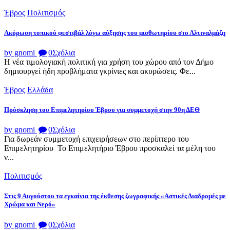
Έβρος
Πολιτισμός
Ακύρωση τοπικού φεστιβάλ λόγω αύξησης του μισθωτηρίου στο Αλτιναλμάζη
by gnomi
0
Σχόλια
Η νέα τιμολογιακή πολιτική για χρήση του χώρου από τον Δήμο
δημιουργεί ήδη προβλήματα γκρίνιες και ακυρώσεις. Φε...
Έβρος
Ελλάδα
Πρόσκληση του Επιμελητηρίου Έβρου για συμμετοχή στην 90η ΔΕΘ
by gnomi
0
Σχόλια
Για δωρεάν συμμετοχή επιχειρήσεων στο περίπτερο του
Επιμελητηρίου Το Επιμελητήριο Έβρου προσκαλεί τα μέλη του
ν...
Πολιτισμός
Στις 9 Αυγούστου τα εγκαίνια της έκθεσης ζωγραφικής «Αστικές Διαδρομές με
Χρώμα και Νερό»
by gnomi
0
Σχόλια