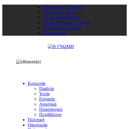
Δημοσιεύση Αγγελίας
Αναγγελία Γάμου
Γίνετε συνδρομητής
Αγορά Συνδρομής Online
Είσοδος συνδρομητή
Επικοινωνία
Κοινωνία
Παιδεία
Υγεία
Εργασία
Αγροτικά
Προσφυγικό
Περιβάλλον
Πολιτική
Οικονομία