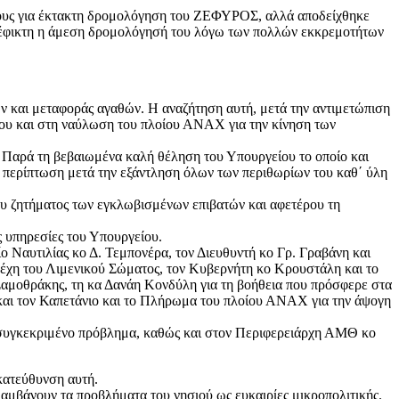
τους για έκτακτη δρομολόγηση του ΖΕΦΥΡΟΣ, αλλά αποδείχθηκε
νέφικτη η άμεση δρομολόγησή του λόγω των πολλών εκκρεμοτήτων
 και μεταφοράς αγαθών. Η αναζήτηση αυτή, μετά την αντιμετώπιση
ίου και στη ναύλωση του πλοίου ΑΝΑΧ για την κίνηση των
 Παρά τη βεβαιωμένα καλή θέληση του Υπουργείου το οποίο και
 περίπτωση μετά την εξάντληση όλων των περιθωρίων του καθ΄ ύλη
ου ζητήματος των εγκλωβισμένων επιβατών και αφετέρου τη
 υπηρεσίες του Υπουργείου.
 Ναυτιλίας κο Δ. Τεμπονέρα, τον Διευθυντή κο Γρ. Γραβάνη και
λέχη του Λιμενικού Σώματος, τον Κυβερνήτη κο Κρουστάλη και το
Σαμοθράκης, τη κα Δανάη Κονδύλη για τη βοήθεια που πρόσφερε στα
και τον Καπετάνιο και το Πλήρωμα του πλοίου ΑΝΑΧ για την άψογη
ο συγκεκριμένο πρόβλημα, καθώς και στον Περιφερειάρχη ΑΜΘ κο
κατεύθυνση αυτή.
αμβάνουν τα προβλήματα του νησιού ως ευκαιρίες μικροπολιτικής.