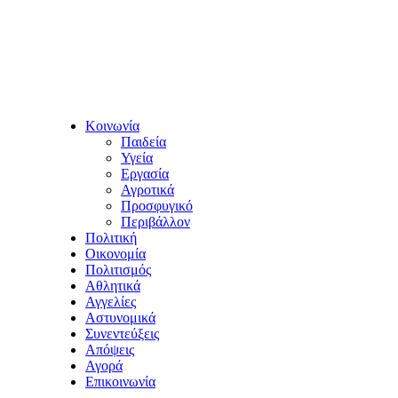
Κοινωνία
Παιδεία
Υγεία
Εργασία
Αγροτικά
Προσφυγικό
Περιβάλλον
Πολιτική
Οικονομία
Πολιτισμός
Αθλητικά
Αγγελίες
Αστυνομικά
Συνεντεύξεις
Απόψεις
Αγορά
Επικοινωνία