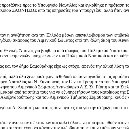
προτάθηκε προς το Υπουργείο Ναυτιλίας και εγκρίθηκε η πρόταση 
 πλοίου ΣΑΟΝΗΣΟΣ από τις υπηρεσίες του Υπουργείου, αλλά ήταν α
ταν η αναζήτηση ανά την Ελλάδα μέσων απεγκλωβισμού των επιβατών
εγάλου σκάφους του Λιμενικού Σώματος από την άλλη άκρη του Αιγα
ίο Εθνικής Άμυνας για βοήθεια από σκάφος του Πολεμικού Ναυτικού.
ω αντικειμενικών υποχρεώσεων του Πολεμικού Ναυτικού και σε κάθε
ς και τον δήμο Σαμοθράκης είχε ως στόχο, αφενός την ολική λύση τ
τά, αλλά όλα ξεπεράστηκαν μεθοδικά σε συνεργασία με τις αρμόδιες
 Ναυτιλίας κο Ν. Σαντορινιό, τον Γενικό Γραμματέα του Υπουργείο
ηγό του Λιμενικού Σώματος Αντιναύαρχο Λ.Σ. Στ. Ράπτη και τα Στε
κριά από τα σπίτια τους για να εξυπηρετήσουν τους κατοίκους της 
υ Αλεξανδρούπολης και του Λιμενικού Τμήματος Σαμοθράκης, καθώς 
ό κο Α. Χαρίτση και στους συνεργάτες του για την στήριξη και στ
μάτων ανοικτών ή έκτακτων και καλεί όλους να συστρατευθούν στην 
ού κατεστημένου να κάνoυν την υπέρβασή τους και να πάψουν να εκλ