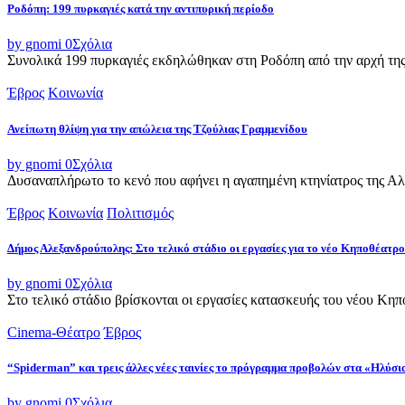
Ροδόπη: 199 πυρκαγιές κατά την αντιπυρική περίοδο
by gnomi
0
Σχόλια
Συνολικά 199 πυρκαγιές εκδηλώθηκαν στη Ροδόπη από την αρχή της α
Έβρος
Κοινωνία
Ανείπωτη θλίψη για την απώλεια της Τζούλιας Γραμμενίδου
by gnomi
0
Σχόλια
Δυσαναπλήρωτο το κενό που αφήνει η αγαπημένη κτηνίατρος της Αλεξ
Έβρος
Κοινωνία
Πολιτισμός
Δήμος Αλεξανδρούπολης: Στο τελικό στάδιο οι εργασίες για το νέο Κηποθέατρο
by gnomi
0
Σχόλια
Στο τελικό στάδιο βρίσκονται οι εργασίες κατασκευής του νέου Κ
Cinema-Θέατρο
Έβρος
“Spiderman” και τρεις άλλες νέες ταινίες το πρόγραμμα προβολών στα «Ηλύσι
by gnomi
0
Σχόλια