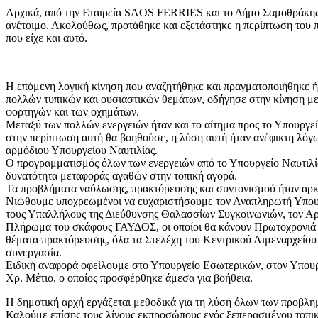
Αρχικά, από την Εταιρεία SAOS FERRIES και το Δήμο Σαμοθράκης 
ανέτοιμο. Ακολούθως, προτάθηκε και εξετάστηκε η περίπτωση του
που είχε και αυτό.
Η επόμενη λογική κίνηση που αναζητήθηκε και πραγματοποιήθηκε ή
πολλών τυπικών και ουσιαστικών θεμάτων, οδήγησε στην κίνηση μ
φορτηγών και των οχημάτων.
Μεταξύ των πολλών ενεργειών ήταν και το αίτημα προς το Υπουργε
στην περίπτωση αυτή θα βοηθούσε, η λύση αυτή ήταν ανέφικτη λόγ
αρμόδιου Υπουργείου Ναυτιλίας.
Ο προγραμματισμός όλων των ενεργειών από το Υπουργείο Ναυτιλία
δυνατότητα μεταφοράς αγαθών στην τοπική αγορά.
Τα προβλήματα ναύλωσης, πρακτόρευσης και συντονισμού ήταν αρκε
Νιώθουμε υποχρεωμένοι να ευχαριστήσουμε τον Αναπληρωτή Υπουργό
τους Υπαλλήλους της Διεύθυνσης Θαλασσίων Συγκοινωνιών, τον Αρχ
Πλήρωμα του σκάφους ΓΑΥΔΟΣ, οι οποίοι θα κάνουν Πρωτοχρονιά μα
θέματα πρακτόρευσης, όλα τα Στελέχη του Κεντρικού Λιμεναρχείο
συνεργασία.
Ειδική αναφορά οφείλουμε στο Υπουργείο Εσωτερικών, στον Υπουργ
Χρ. Μέτιο, ο οποίος προσφέρθηκε άμεσα για βοήθεια.
Η δημοτική αρχή εργάζεται μεθοδικά για τη λύση όλων των προβλη
Καλούμε επίσης τους λίγους εκπροσώπους ενός ξεπερασμένου τοπικ