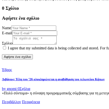
0 Σχόλιο
Αφήστε ένα σχόλιο
Name
E-mail
Σχόλιο
I agree that my submitted data is being collected and stored. For f
Έβρος
Λιβάνιος: Τέλη του ’26 ολοκληρώνεται η αναβάθμιση του τελωνείου Κήπων
by gnomi
0
Σχόλια
«Πολύ σύντομα» η σύναψη προγραμματικής σύμβασης για τη μετεγκ
Περιβάλλον
Περιφέρεια