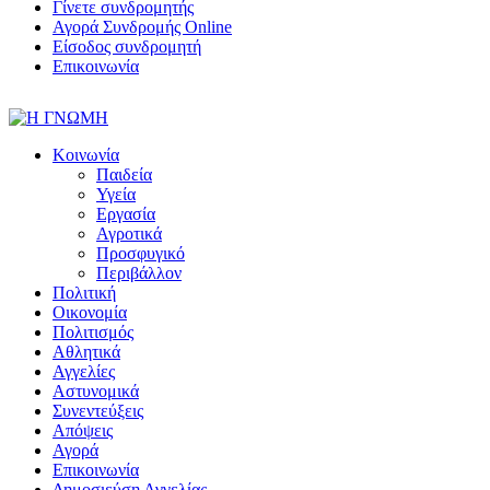
Γίνετε συνδρομητής
Αγορά Συνδρομής Online
Είσοδος συνδρομητή
Επικοινωνία
Κοινωνία
Παιδεία
Υγεία
Εργασία
Αγροτικά
Προσφυγικό
Περιβάλλον
Πολιτική
Οικονομία
Πολιτισμός
Αθλητικά
Αγγελίες
Αστυνομικά
Συνεντεύξεις
Απόψεις
Αγορά
Επικοινωνία
Δημοσιεύση Αγγελίας