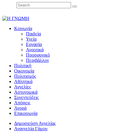
Κοινωνία
Παιδεία
Υγεία
Εργασία
Αγροτικά
Προσφυγικό
Περιβάλλον
Πολιτική
Οικονομία
Πολιτισμός
Αθλητικά
Αγγελίες
Αστυνομικά
Συνεντεύξεις
Απόψεις
Αγορά
Επικοινωνία
Δημοσιεύση Αγγελίας
Αναγγελία Γάμου