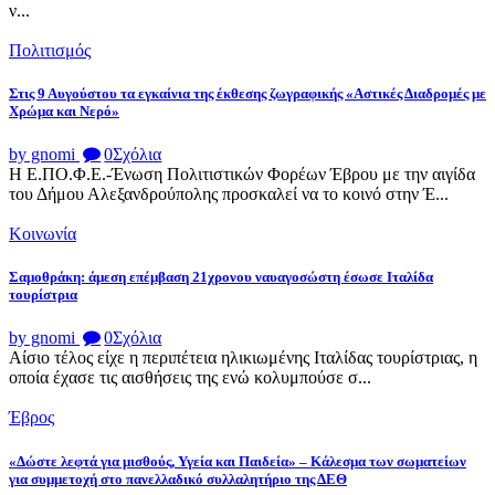
ν...
Πολιτισμός
Στις 9 Αυγούστου τα εγκαίνια της έκθεσης ζωγραφικής «Αστικές Διαδρομές με
Χρώμα και Νερό»
by gnomi
0
Σχόλια
Η Ε.ΠΟ.Φ.Ε.-Ένωση Πολιτιστικών Φορέων Έβρου με την αιγίδα
του Δήμου Αλεξανδρούπολης προσκαλεί να το κοινό στην Έ...
Κοινωνία
Σαμοθράκη: άμεση επέμβαση 21χρονου ναυαγοσώστη έσωσε Ιταλίδα
τουρίστρια
by gnomi
0
Σχόλια
Αίσιο τέλος είχε η περιπέτεια ηλικιωμένης Ιταλίδας τουρίστριας, η
οποία έχασε τις αισθήσεις της ενώ κολυμπούσε σ...
Έβρος
«Δώστε λεφτά για μισθούς, Υγεία και Παιδεία» – Κάλεσμα των σωματείων
για συμμετοχή στο πανελλαδικό συλλαλητήριο της ΔΕΘ