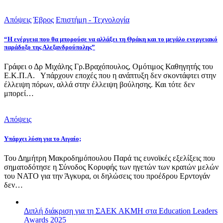
Απόψεις
Έβρος
Επιστήμη - Τεχνολογία
“Η ενέργεια που θα μπορούσε να αλλάξει τη Θράκη και το μεγάλο ενεργειακό
παράδοξο της Αλεξανδρούπολης”
Γράφει ο Δρ Μιχάλης Γρ.Βραχόπουλος, Ομότιμος Καθηγητής του
Ε.Κ.Π.Α. Υπάρχουν εποχές που η ανάπτυξη δεν σκοντάφτει στην
έλλειψη πόρων, αλλά στην έλλειψη βούλησης. Και τότε δεν
μπορεί…
Απόψεις
Υπάρχει λύση για το Αιγαίο;
Του Δημήτρη Μακροδημόπουλου Παρά τις ευνοϊκές εξελίξεις που
σηματοδότησε η Σύνοδος Κορυφής των ηγετών των κρατών μελών
του ΝΑΤΟ για την Άγκυρα, οι δηλώσεις του προέδρου Ερντογάν
δεν…
Διπλή διάκριση για τη ΣΑΕΚ ΑΚΜΗ στα Education Leaders
Awards 2025