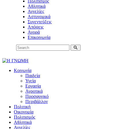
Πολιτισμός
Αθλητικά
Αγγελίες
Αστυνομικά
Συνεντεύξεις
Απόψεις
Αγορά
Επικοινωνία
Κοινωνία
Παιδεία
Υγεία
Εργασία
Αγροτικά
Προσφυγικό
Περιβάλλον
Πολιτική
Οικονομία
Πολιτισμός
Αθλητικά
Αγγελίες