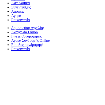
Αστυνομικά
Συνεντεύξεις
Απόψεις
Αγορά
Επικοινωνία
Δημοσιεύση Αγγελίας
Αναγγελία Γάμου
Γίνετε συνδρομητής
Αγορά Συνδρομής Online
Είσοδος συνδρομητή
Επικοινωνία