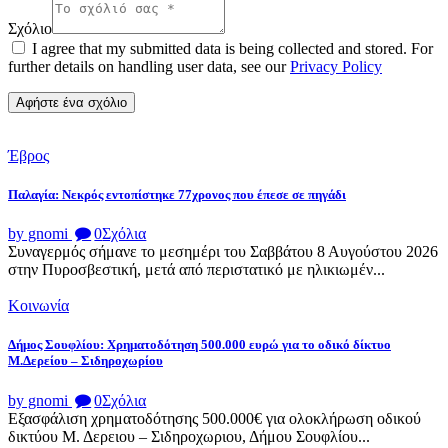
Σχόλιο
I agree that my submitted data is being collected and stored. For
further details on handling user data, see our
Privacy Policy
Έβρος
Παλαγία: Νεκρός εντοπίστηκε 77χρονος που έπεσε σε πηγάδι
by gnomi
0
Σχόλια
Συναγερμός σήμανε το μεσημέρι του Σαββάτου 8 Αυγούστου 2026
στην Πυροσβεστική, μετά από περιστατικό με ηλικιωμέν...
Κοινωνία
Δήμος Σουφλίου: Χρηματοδότηση 500.000 ευρώ για το οδικό δίκτυο
Μ.Δερείου – Σιδηροχωρίου
by gnomi
0
Σχόλια
Εξασφάλιση χρηματοδότησης 500.000€ για ολοκλήρωση οδικού
δικτύου Μ. Δερειου – Σιδηροχωριου, Δήμου Σουφλίου...