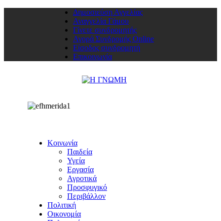
Δημοσιεύση Αγγελίας
Αναγγελία Γάμου
Γίνετε συνδρομητής
Αγορά Συνδρομής Online
Είσοδος συνδρομητή
Επικοινωνία
Κοινωνία
Παιδεία
Υγεία
Εργασία
Αγροτικά
Προσφυγικό
Περιβάλλον
Πολιτική
Οικονομία