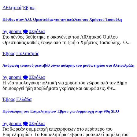
Αθλητικά
Έβρος
Πένθος στον Α.Ο. Ορεστιάδας για την απώλεια του Χρήστου Τασιούλη
by gnomi
0
Σχόλια
Στο πένθος βυθίστηκε η οικογένεια του Αθλητικού Ομίλου
Ορεστιάδας καθώς έφυγε από τη ζωή ο Χρήστος Τασιούλης. Ο...
Έβρος
Πολιτισμός
Ακύρωση τοπικού φεστιβάλ λόγω αύξησης του μισθωτηρίου στο Αλτιναλμάζη
by gnomi
0
Σχόλια
Η νέα τιμολογιακή πολιτική για χρήση του χώρου από τον Δήμο
δημιουργεί ήδη προβλήματα γκρίνιες και ακυρώσεις. Φε...
Έβρος
Ελλάδα
Πρόσκληση του Επιμελητηρίου Έβρου για συμμετοχή στην 90η ΔΕΘ
by gnomi
0
Σχόλια
Για δωρεάν συμμετοχή επιχειρήσεων στο περίπτερο του
Επιμελητηρίου Το Επιμελητήριο Έβρου προσκαλεί τα μέλη του